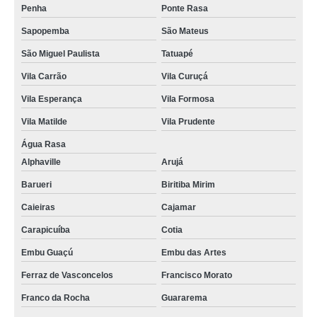
Penha
Ponte Rasa
Sapopemba
São Mateus
São Miguel Paulista
Tatuapé
Vila Carrão
Vila Curuçá
Vila Esperança
Vila Formosa
Vila Matilde
Vila Prudente
Água Rasa
Alphaville
Arujá
Barueri
Biritiba Mirim
Caieiras
Cajamar
Carapicuíba
Cotia
Embu Guaçú
Embu das Artes
Ferraz de Vasconcelos
Francisco Morato
Franco da Rocha
Guararema