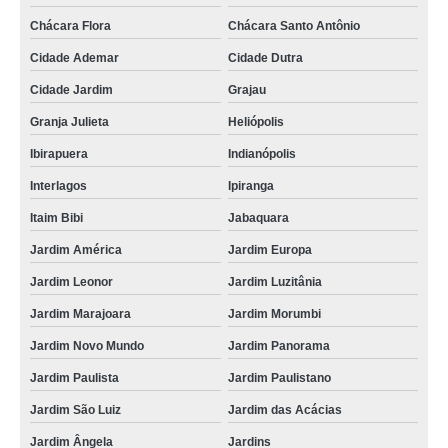
banner lona fosca Itaim Paulista
Chácara Flora
Chácara Santo Antônio
lojas de banner em lona para fachada Pompéia
Cidade Ademar
Cidade Dutra
banner lona Vila Marisa Mazzei
Cidade Jardim
Grajau
lojas de banner lona impressão digital Taubaté
Granja Julieta
Heliópolis
lojas de banner lona fosca Cachoeirinha
Ibirapuera
Indianópolis
lojas de banner em lona personalizada Marapoama
Interlagos
Ipiranga
banner lona impressão digital Jardim Guarapiranga
Itaim Bibi
Jabaquara
lojas de banner de lona Parque Vila Prudente
Jardim América
Jardim Europa
banner de lona personalizado Barra Funda
Jardim Leonor
Jardim Luzitânia
Jardim Marajoara
Jardim Morumbi
orçamento de banner lona de vinil Sapopemba
Jardim Novo Mundo
Jardim Panorama
banner de lona Nossa Senhora do Ó
Jardim Paulista
Jardim Paulistano
banner de lona com ilhós Parque do Chaves
Jardim São Luiz
Jardim das Acácias
orçamento de banner em lona para fachada Campo Grande
Jardim Ângela
Jardins