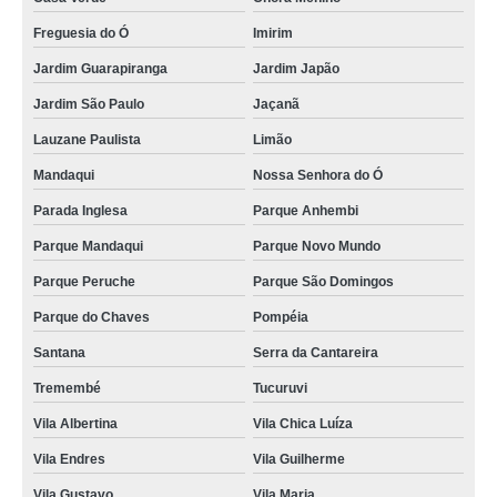
Freguesia do Ó
Imirim
Jardim Guarapiranga
Jardim Japão
Jardim São Paulo
Jaçanã
Lauzane Paulista
Limão
Mandaqui
Nossa Senhora do Ó
Parada Inglesa
Parque Anhembi
Parque Mandaqui
Parque Novo Mundo
Parque Peruche
Parque São Domingos
Parque do Chaves
Pompéia
Santana
Serra da Cantareira
Tremembé
Tucuruvi
Vila Albertina
Vila Chica Luíza
Vila Endres
Vila Guilherme
Vila Gustavo
Vila Maria