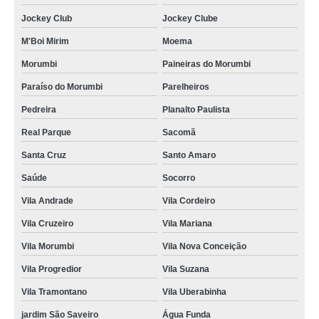
banner lona com ilhós Freguesia do Ó
Jockey Club
Jockey Clube
orçamento de banner lona com ilhós Sumaré
M'Boi Mirim
Moema
banner de lona com ilhós valor Itapevi
Morumbi
Paineiras do Morumbi
orçamento de banner lona fosca Vila Tramontano
Paraíso do Morumbi
Parelheiros
banner lona fosca Hortolândia
Pedreira
Planalto Paulista
orçamento de banner lona impressão digital Jardim Novo Mundo
Real Parque
Sacomã
banners lona com ilhós Jardim Vazani
Santa Cruz
Santo Amaro
lojas de banner lona de vinil Sapopemba
Saúde
Socorro
lojas de banner lona Jardim Ângela
Vila Andrade
Vila Cordeiro
banner de lona Pirapora do Bom Jesus
Vila Cruzeiro
Vila Mariana
banner em lona personalizada Jardim Novo Mundo
Vila Morumbi
Vila Nova Conceição
banners de lona Itaim Bibi
Vila Progredior
Vila Suzana
Vila Tramontano
Vila Uberabinha
orçamento de banner de lona com ilhós Pacaembu
jardim São Saveiro
Água Funda
lojas de banner de lona personalizado Santos