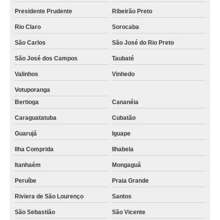
Presidente Prudente
Ribeirão Preto
Rio Claro
Sorocaba
São Carlos
São José do Rio Preto
São José dos Campos
Taubaté
Valinhos
Vinhedo
Votuporanga
Bertioga
Cananéia
Caraguatatuba
Cubatão
Guarujá
Iguape
Ilha Comprida
Ilhabela
Itanhaém
Mongaguá
Peruíbe
Praia Grande
Riviera de São Lourenço
Santos
São Sebastião
São Vicente