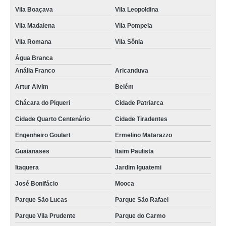
Vila Boaçava
Vila Leopoldina
banner de lona personalizado valor Brooklin
Vila Madalena
Vila Pompeia
banner de lona com ilhós Vila Guilherme
Vila Romana
Vila Sônia
lojas de banner em lona para fachada Vila Curuçá
Água Branca
banner em lona personalizada valor Campo Grande
Anália Franco
Aricanduva
lojas de banner de lona personalizado Chora Menino
Artur Alvim
Belém
orçamento de banner em lona personalizada Vila Tramontano
Chácara do Piqueri
Cidade Patriarca
banner em lona para fachada Bauru
Cidade Quarto Centenário
Cidade Tiradentes
lojas de banner lona com ilhós Praça da Arvore
Engenheiro Goulart
Ermelino Matarazzo
banners de lona com ilhós Pompéia
Guaianases
Itaim Paulista
orçamento de banner de lona com ilhós Anália Franco
Itaquera
Jardim Iguatemi
José Bonifácio
Mooca
banner de lona personalizado Santa Isabel
Parque São Lucas
Parque São Rafael
Parque Vila Prudente
Parque do Carmo