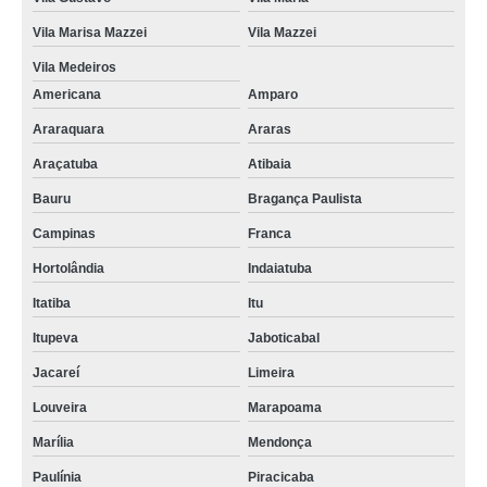
Vila Marisa Mazzei
Vila Mazzei
Vila Medeiros
Americana
Amparo
Araraquara
Araras
Araçatuba
Atibaia
Bauru
Bragança Paulista
Campinas
Franca
Hortolândia
Indaiatuba
Itatiba
Itu
Itupeva
Jaboticabal
Jacareí
Limeira
Louveira
Marapoama
Marília
Mendonça
Paulínia
Piracicaba