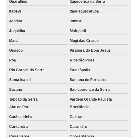
Guarulhos
Itapecerica da Serra
Itapevi
Itaquaquecetuba
Jandira
Jundiaí
Juquitiba
Mairiporã
Mauá
Mogi das Cruzes
Osasco
Pirapora do Bom Jesus
Poá
Ribeirão Pires
Rio Grande da Serra
Salesópolis
Santa Isabel
Santana de Parnaíba
Suzano
São Lourenço da Serra
Taboão da Serra
Vargem Grande Paulista
Alto do Pari
Brasilândia
Cachoeirinha
Caieras
Cantareira
Carandiru
Casa Verde
Chora Menino