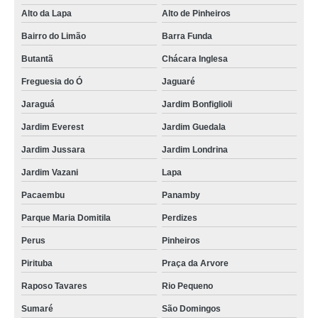
Alto da Lapa
Alto de Pinheiros
banners de lona Jacareí
Bairro do Limão
Barra Funda
lojas de banner lona impressão digital Nossa Senhora do Ó
Butantã
Chácara Inglesa
lojas de banner de lona com ilhós Araraquara
Freguesia do Ó
Jaguaré
lojas de banner lona com ilhós Vila Leopoldina
Jaraguá
Jardim Bonfiglioli
banner de lona valor Anália Franco
Jardim Everest
Jardim Guedala
lojas de banner lona Campo Limpo
Jardim Jussara
Jardim Londrina
banner lona com ilhós Parque Vila Prudente
Jardim Vazani
Lapa
orçamento de banner lona com ilhós Cidade Tiradentes
Pacaembu
Panamby
orçamento de banner lona impressão digital Barra Funda
Parque Maria Domitila
Perdizes
lojas de banner de lona com ilhós Carandiru
Perus
Pinheiros
banner em lona para fachada Campo Belo
Pirituba
Praça da Arvore
Raposo Tavares
Rio Pequeno
orçamento de banner lona Vila Romana
Sumaré
São Domingos
orçamento de banner em lona para fachada Vila Pompeia