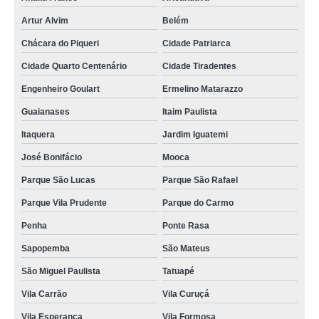
Artur Alvim
Belém
Chácara do Piqueri
Cidade Patriarca
Cidade Quarto Centenário
Cidade Tiradentes
Engenheiro Goulart
Ermelino Matarazzo
Guaianases
Itaim Paulista
Itaquera
Jardim Iguatemi
José Bonifácio
Mooca
Parque São Lucas
Parque São Rafael
Parque Vila Prudente
Parque do Carmo
Penha
Ponte Rasa
Sapopemba
São Mateus
São Miguel Paulista
Tatuapé
Vila Carrão
Vila Curuçá
Vila Esperança
Vila Formosa