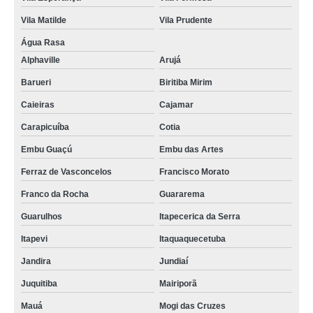
Vila Matilde
Vila Prudente
Água Rasa
Alphaville
Arujá
Barueri
Biritiba Mirim
Caieiras
Cajamar
Carapicuíba
Cotia
Embu Guaçú
Embu das Artes
Ferraz de Vasconcelos
Francisco Morato
Franco da Rocha
Guararema
Guarulhos
Itapecerica da Serra
Itapevi
Itaquaquecetuba
Jandira
Jundiaí
Juquitiba
Mairiporã
Mauá
Mogi das Cruzes