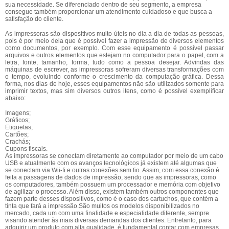
sua necessidade. Se diferenciado dentro de seu segmento, a empresa
consegue também proporcionar um atendimento cuidadoso e que busca a
satisfação do cliente.
As impressoras são dispositivos muito úteis no dia a dia de todas as pessoas,
pois é por meio dela que é possível fazer a impressão de diversos elementos
como documentos, por exemplo. Com esse equipamento é possível passar
arquivos e outros elementos que estejam no computador para o papel, com a
letra, fonte, tamanho, forma, tudo como a pessoa desejar. Advindas das
máquinas de escrever, as impressoras sofreram diversas transformações com
o tempo, evoluindo conforme o crescimento da computação gráfica. Dessa
forma, nos dias de hoje, esses equipamentos não são utilizados somente para
imprimir textos, mas sim diversos outros itens, como é possível exemplificar
abaixo:
Imagens;
Gráficos;
Etiquetas;
Cartões;
Crachás;
Cupons fiscais.
As impressoras se conectam diretamente ao computador por meio de um cabo
USB e atualmente com os avanços tecnológicos já existem até algumas que
se conectam via Wii-fi e outras conexões sem fio. Assim, com essa conexão é
feita a passagens de dados de impressão, sendo que as impressoras, como
os computadores, também possuem um processador e memória com objetivo
de agilizar o processo. Além disso, existem também outros componentes que
fazem parte desses dispositivos, como é o caso dos cartuchos, que contém a
tinta que fará a impressão.São muitos os modelos disponibilizados no
mercado, cada um com uma finalidade e especialidade diferente, sempre
visando atender às mais diversas demandas dos clientes. Entretanto, para
adquirir um produto com alta qualidade, é fundamental contar com empresas