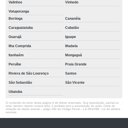
Valinhos
Vinhedo
Votuporanga
Bertioga
Cananéia
Caraguatatuba
Cubatão
Guarujá
Iguape
Ilha Comprida
Ilhabela
Itanhaém
Mongaguá
Peruíbe
Praia Grande
Riviera de São Lourenço
Santos
São Sebastião
São Vicente
Ubatuba
O conteúdo do texto desta página é de direito reservado. Sua reprodução, parcial ou
total, mesmo citando nossos links, é proibida sem a autorização do autor. Crime de
violação de direito autoral – artigo 184 do Código Penal –
Lei 9610/98 - Lei de direitos
autorais
.