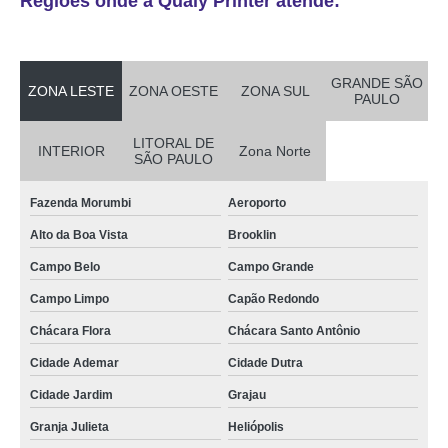
Regiões onde a Qualy Printer atende:
GRANDE SÃO
ZONA LESTE
ZONA OESTE
ZONA SUL
PAULO
LITORAL DE
INTERIOR
Zona Norte
SÃO PAULO
Fazenda Morumbi
Aeroporto
Alto da Boa Vista
Brooklin
Campo Belo
Campo Grande
Campo Limpo
Capão Redondo
Chácara Flora
Chácara Santo Antônio
Cidade Ademar
Cidade Dutra
Cidade Jardim
Grajau
Granja Julieta
Heliópolis