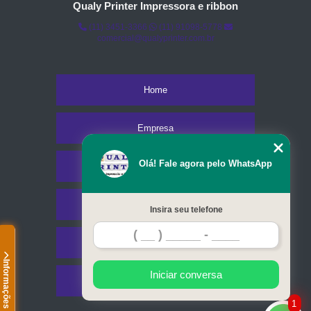
Qualy Printer Impressora e ribbon
(11) 3451-3366
(11) 91098-5778
comercial@qualyprinter.com.br
Home
Empresa
Olá! Fale agora pelo WhatsApp
Missão
Serviços
Insira seu telefone
Contato
Informações
Iniciar conversa
Mapa do site
1