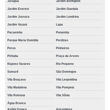
Jaraguá
Jardim Bonfiglioli
Jardim Everest
Jardim Guedala
Jardim Jussara
Jardim Londrina
Jardim Vazani
Lapa
Pacaembu
Panamby
Parque Maria Domitila
Perdizes
Perus
Pinheiros
Pirituba
Praça da Arvore
Raposo Tavares
Rio Pequeno
Sumaré
São Domingos
Vila Boaçava
Vila Leopoldina
Vila Madalena
Vila Pompeia
Vila Romana
Vila Sônia
Água Branca
Anália Franco
Aricanduva