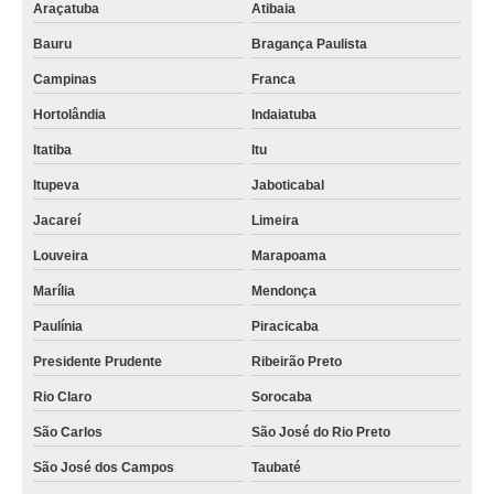
Araçatuba
Atibaia
Bauru
Bragança Paulista
Campinas
Franca
Hortolândia
Indaiatuba
Itatiba
Itu
Itupeva
Jaboticabal
Jacareí
Limeira
Louveira
Marapoama
Marília
Mendonça
Paulínia
Piracicaba
Presidente Prudente
Ribeirão Preto
Rio Claro
Sorocaba
São Carlos
São José do Rio Preto
São José dos Campos
Taubaté