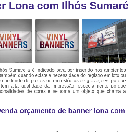
r Lona com Ilhós Sumaré
Cartão Fidelidade Pvc
Cartão Pvc p
ra
as
Cartão Pvc Personalizado
Cordão de Crachá Poliést
Cordão para Crach
Cordão para Crachá em Po
Cordão para Crachá Person
hós Sumaré a é indicado para ser inserido nos ambientes
Fábrica 
e também quando existe a necessidade do registro em foto ou
ado no fundo de palcos ou em estúdios de gravações, porque
Cordões para Crachá
r tem alta qualidade da impressão, especialmente porque
tonalidades de cores e se torna um objeto que chama a
Cordinha de Crach
Cordinha p
 venda orçamento de banner lona com
Cordinha para Crac
Cordão Crachá Pe