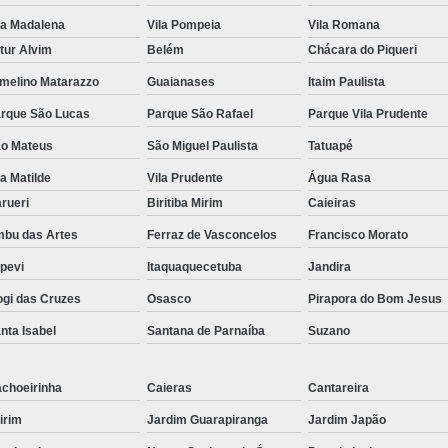
la Madalena
Vila Pompeia
Vila Romana
tur Alvim
Belém
Chácara do Piqueri
melino Matarazzo
Guaianases
Itaim Paulista
rque São Lucas
Parque São Rafael
Parque Vila Prudente
o Mateus
São Miguel Paulista
Tatuapé
la Matilde
Vila Prudente
Água Rasa
rueri
Biritiba Mirim
Caieiras
bu das Artes
Ferraz de Vasconcelos
Francisco Morato
apevi
Itaquaquecetuba
Jandira
gi das Cruzes
Osasco
Pirapora do Bom Jesus
nta Isabel
Santana de Parnaíba
Suzano
choeirinha
Caieras
Cantareira
irim
Jardim Guarapiranga
Jardim Japão