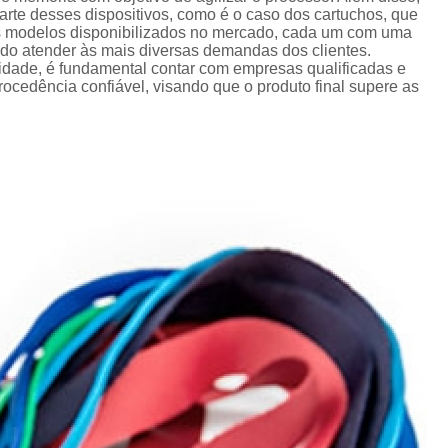
Crachá Perso
te desses dispositivos, como é o caso dos cartuchos, que
os modelos disponibilizados no mercado, cada um com uma
Crachá Personal
ando atender às mais diversas demandas dos clientes.
lidade, é fundamental contar com empresas qualificadas e
Crachá Personalizad
cedência confiável, visando que o produto final supere as
Crachá Personaliz
Crachá Personaliza
Crachá Personalizado Pvc Santa
Crachás Personalizado
Crachás Personalizados para E
Impressora Datacard
Impres
Impressora de Crachá
Impresso
Impressora de Etiquetas Argox
Impressora Zebra
Po
Porta Crachá Conjugado
Porta
Porta Crachá Plástico
Por