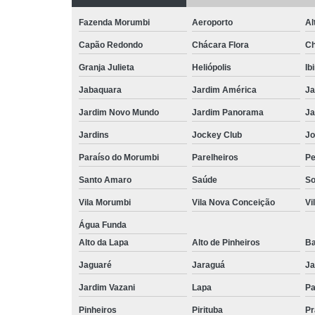
Fazenda Morumbi
Aeroporto
Al
Capão Redondo
Chácara Flora
Ch
Granja Julieta
Heliópolis
Ib
Jabaquara
Jardim América
Ja
Jardim Novo Mundo
Jardim Panorama
Ja
Jardins
Jockey Club
Jo
Paraíso do Morumbi
Parelheiros
Pe
Santo Amaro
Saúde
So
Vila Morumbi
Vila Nova Conceição
Vi
Água Funda
Alto da Lapa
Alto de Pinheiros
Ba
Jaguaré
Jaraguá
Ja
Jardim Vazani
Lapa
P
Pinheiros
Pirituba
Pr