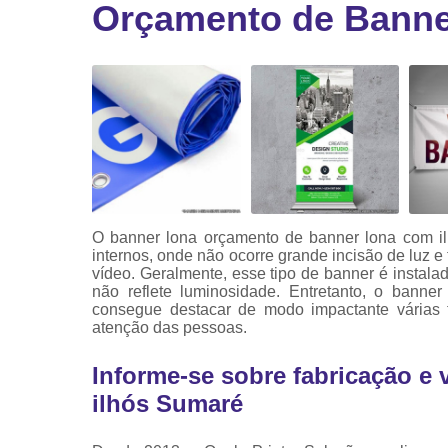
Orçamento de Banne
Ribbon
Ribbon pa
impressor
Ribbons
O banner lona orçamento de banner lona com il
internos, onde não ocorre grande incisão de luz 
vídeo. Geralmente, esse tipo de banner é instal
não reflete luminosidade. Entretanto, o banne
consegue destacar de modo impactante várias 
atenção das pessoas.
Informe-se sobre fabricação e
ilhós Sumaré