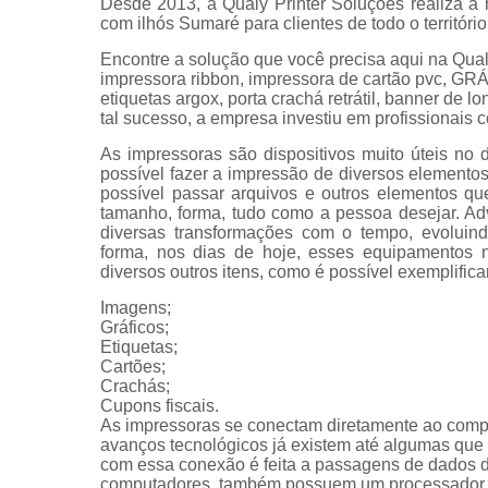
Desde 2013, a Qualy Printer Soluções realiza 
com ilhós Sumaré para clientes de todo o territóri
Encontre a solução que você precisa aqui na Qual
impressora ribbon, impressora de cartão pvc, 
etiquetas argox, porta crachá retrátil, banner de 
tal sucesso, a empresa investiu em profissionai
As impressoras são dispositivos muito úteis no 
possível fazer a impressão de diversos elemen
possível passar arquivos e outros elementos qu
tamanho, forma, tudo como a pessoa desejar. Ad
diversas transformações com o tempo, evoluin
forma, nos dias de hoje, esses equipamentos n
diversos outros itens, como é possível exemplifica
Imagens;
Gráficos;
Etiquetas;
Cartões;
Crachás;
Cupons fiscais.
As impressoras se conectam diretamente ao com
avanços tecnológicos já existem até algumas que s
com essa conexão é feita a passagens de dados 
computadores, também possuem um processador e 