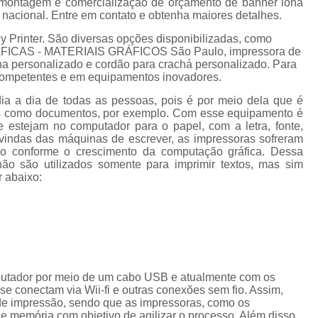
a montagem e comercialização de orçamento de banner lona
Cordão de Crachá Personalizado 
o nacional. Entre em contato e obtenha maiores detalhes.
Cordão para Crachá com 
y Printer. São diversas opções disponibilizadas, como
GRÁFICAS - MATERIAIS GRÁFICOS São Paulo, impressora de
Cordão Personal
lona personalizado e cordão para crachá personalizado. Para
s competentes e em equipamentos inovadores.
Cordão Personalizad
dia a dia de todas as pessoas, pois é por meio dela que é
Cordão Pers
tos como documentos, por exemplo. Com esse equipamento é
e estejam no computador para o papel, com a letra, fonte,
Fita para Crachá Personalizada 
vindas das máquinas de escrever, as impressoras sofreram
Crachá de Em
do conforme o crescimento da computação gráfica. Dessa
ão são utilizados somente para imprimir textos, mas sim
Crachá de Identificação 
r abaixo:
Crachá em Branco
Cra
Crachá Identificação
Cr
Crachá com Cordão
Crachá de Identifica
putador por meio de um cabo USB e atualmente com os
e conectam via Wii-fi e outras conexões sem fio. Assim,
Crachá e Cordão
de impressão, sendo que as impressoras, como os
memória com objetivo de agilizar o processo. Além disso,