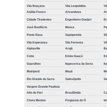
Vila Boaçava
Vila Leopoldina
Vi
Anália Franco
Aricanduva
Ar
Cidade Tiradentes
Engenheiro Goulart
Er
José Bonifácio
Mooca
Pa
Ponte Rasa
Sapopemba
Sã
Vila Esperança
Vila Formosa
Vi
Alphaville
Arujá
Ba
Cotia
Embu Guaçú
Em
Guarulhos
Itapecerica da Serra
It
Mairiporã
Mauá
Mo
Rio Grande da Serra
Salesópolis
Sa
Vargem Grande Paulista
Alto do Pari
Brasilândia
Ca
Chora Menino
Freguesia do Ó
Im