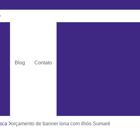
m
Banner de Lona
Banner de Lon
Banner em Lona para Fachada
pvc
Banner Lona com Ilhós
Ba
c
Banner Lona Impressão Digi
Blog
Contato
ra
Cartão de Pvc Mifare
Car
Cartão em Pvc Branco
dos
Cartão Pvc Branco para Crachá
Cartão Pvc para Crachá
Cartão de Pvc Personalizado Min
dos
Cartão de Visita em Pvc San
osca
orçamento de banner lona com ilhós Sumaré
as
Cartão em Pvc Pe
ás