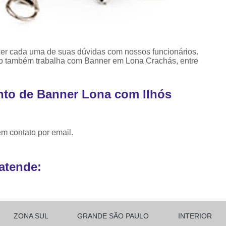
Ribbon para Impr
Ribbon para Impres
Ribbon para Impr
ecer cada uma de suas dúvidas com nossos funcionários.
to também trabalha com Banner em Lona Crachás, entre
Ribbon para I
Ribbon para Zebra Gc420t Minas G
nto de Banner Lona com Ilhós
em contato por email.
atende:
ZONA SUL
GRANDE SÃO PAULO
INTERIOR