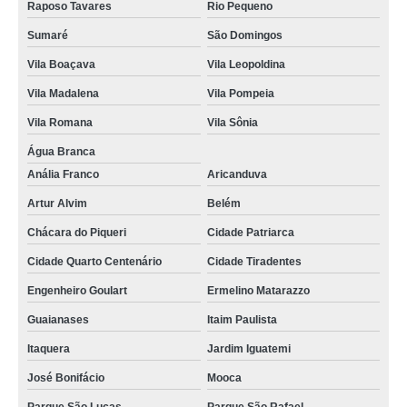
Raposo Tavares
Rio Pequeno
procuro por crachá em branco Itatiba
Sumaré
São Domingos
crachá com chip Rio Claro
Vila Boaçava
Vila Leopoldina
cotação de crachá de plástico Parque São Lucas
Vila Madalena
Vila Pompeia
crachás com chip Parque Anhembi
Vila Romana
Vila Sônia
procuro por crachá empresarial Parque São Lucas
Água Branca
crachá de plástico preço M'Boi Mirim
Anália Franco
Aricanduva
crachá com chip preço Parque do Carmo
Artur Alvim
Belém
crachá empresarial preço Jockey Clube
Chácara do Piqueri
Cidade Patriarca
crachá de plástico preço Pirapora do Bom Jesus
Cidade Quarto Centenário
Cidade Tiradentes
cotação de crachá fidelidade Cajamar
Engenheiro Goulart
Ermelino Matarazzo
procuro por crachá personalizado Rio Pequeno
Guaianases
Itaim Paulista
crachás com chip São Sebastião
Itaquera
Jardim Iguatemi
José Bonifácio
Mooca
crachás impresso Belém