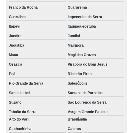
Franco da Rocha
Guararema
procuro por crachá identificação Vila Madalena
Guarulhos
Itapecerica da Serra
procuro por crachá impresso Poá
Itapevi
Itaquaquecetuba
crachás empresarial Alto da Lapa
Jandira
Jundiaí
cotação de crachá de identificação de funcionário São José dos Campos
Juquitiba
Mairiporã
crachá de identificação de funcionário preço Mauá
Mauá
Mogi das Cruzes
crachá de empresa Caraguatatuba
Osasco
Pirapora do Bom Jesus
procuro por crachá empresarial Mauá
Poá
Ribeirão Pires
crachá de identificação de funcionário preço Hortolândia
Rio Grande da Serra
Salesópolis
procuro por crachá de empresa Cachoeirinha
Santa Isabel
Santana de Parnaíba
crachá em branco preço Biritiba Mirim
Suzano
São Lourenço da Serra
crachá personalizado Vila Leopoldina
Taboão da Serra
Vargem Grande Paulista
Alto do Pari
Brasilândia
crachás em brancos Cidade Tiradentes
Cachoeirinha
Caieras
crachá empresarial Guarulhos