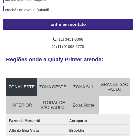
crachás de evento Butantã
crachá Jaçanã
Entre em contato
crachá personalizado preço São Mateus
(11) 3451-3366
crachá fidelidade Guarulhos
(11) 91098-5778
cotação de crachá identificação Caieiras
Regiões onde a Qualy Printer atende:
cotação de crachá Araras
crachá identificação preço Caieiras
crachá em branco Vila Prudente
GRANDE SÃO
ZONA LESTE
ZONA OESTE
ZONA SUL
PAULO
crachá de evento Bauru
LITORAL DE
procuro por crachá identificação Cidade Tiradentes
INTERIOR
Zona Norte
SÃO PAULO
crachá com chip Indianópolis
Fazenda Morumbi
Aeroporto
procuro por crachá com chip Sorocaba
Alto da Boa Vista
Brooklin
crachás de plástico Vila Curuçá