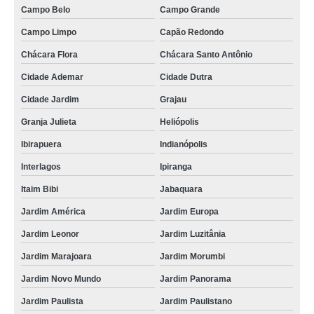
Campo Belo
Campo Grande
crachá de plástico Campo Limpo
Campo Limpo
Capão Redondo
procuro por crachá Jardim Paulista
Chácara Flora
Chácara Santo Antônio
crachá em branco Vila Endres
Cidade Ademar
Cidade Dutra
crachás personalizado Peruíbe
Cidade Jardim
Grajau
cotação de crachá com chip Freguesia do Ó
Granja Julieta
Heliópolis
crachá personalizado Perdizes
Ibirapuera
Indianópolis
crachás identificação Jardim Ângela
Interlagos
Ipiranga
crachás Itapevi
Itaim Bibi
Jabaquara
procuro por crachá de empresa Jardim Guarapiranga
Jardim América
Jardim Europa
crachás empresarial Vila Pompeia
Jardim Leonor
Jardim Luzitânia
Jardim Marajoara
Jardim Morumbi
crachá de empresa Iguape
Jardim Novo Mundo
Jardim Panorama
cotação de crachá empresarial Presidente Prudente
Jardim Paulista
Jardim Paulistano
cotação de crachá identificação Presidente Prudente