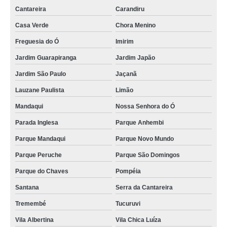
Cantareira
Carandiru
cotação de crachá impresso José Bonifácio
Casa Verde
Chora Menino
crachás de empresa Praça da Arvore
Freguesia do Ó
Imirim
crachá fidelidade Louveira
Jardim Guarapiranga
Jardim Japão
cotação de crachá de identificação de funcionário Jardim Novo Mundo
Jardim São Paulo
Jaçanã
crachá de identificação de funcionário Perus
Lauzane Paulista
Limão
crachá impresso preço Socorro
Mandaqui
Nossa Senhora do Ó
crachá identificação Vila Nova Conceição
Parada Inglesa
Parque Anhembi
crachá identificação Marapoama
Parque Mandaqui
Parque Novo Mundo
procuro por crachá de evento Presidente Prudente
Parque Peruche
Parque São Domingos
procuro por crachá de plástico Vila Sônia
Parque do Chaves
Pompéia
procuro por crachá de plástico Mendonça
Santana
Serra da Cantareira
crachá identificação preço Jockey Clube
Tremembé
Tucuruvi
crachás de evento Louveira
Vila Albertina
Vila Chica Luíza