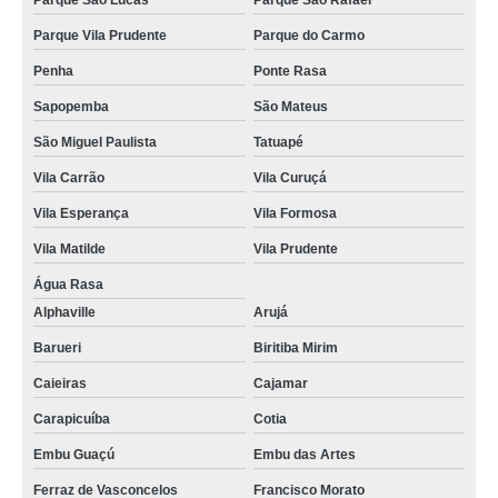
Parque São Lucas
Parque São Rafael
procuro por crachá impresso Bauru
Parque Vila Prudente
Parque do Carmo
procuro por crachá Sapopemba
Penha
Ponte Rasa
crachás identificação Osasco
Sapopemba
São Mateus
crachá impresso preço Indianópolis
São Miguel Paulista
Tatuapé
crachás de empresa Arujá
Vila Carrão
Vila Curuçá
crachá personalizado preço Jundiaí
Vila Esperança
Vila Formosa
cotação de crachá de empresa Moema
Vila Matilde
Vila Prudente
crachás em brancos Sacomã
Água Rasa
crachá de evento Cantareira
Alphaville
Arujá
crachá de identificação de funcionário Bauru
Barueri
Biritiba Mirim
crachá Raposo Tavares
Caieiras
Cajamar
crachá preço Vila Albertina
Carapicuíba
Cotia
Embu Guaçú
Embu das Artes
cotação de crachá personalizado Casa Verde
Ferraz de Vasconcelos
Francisco Morato
crachá de empresa preço Penha