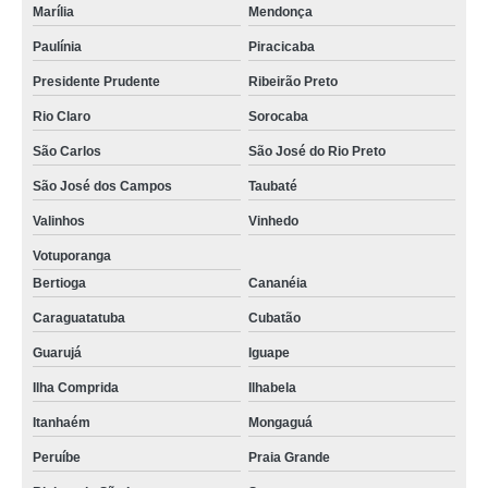
Marília
Mendonça
Paulínia
Piracicaba
Presidente Prudente
Ribeirão Preto
Rio Claro
Sorocaba
São Carlos
São José do Rio Preto
São José dos Campos
Taubaté
Valinhos
Vinhedo
Votuporanga
Bertioga
Cananéia
Caraguatatuba
Cubatão
Guarujá
Iguape
Ilha Comprida
Ilhabela
Itanhaém
Mongaguá
Peruíbe
Praia Grande