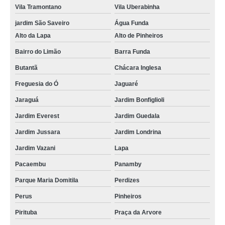
Vila Tramontano
Vila Uberabinha
cotação de crachá impresso Hortolândia
jardim São Saveiro
Água Funda
procuro por crachá fidelidade Araçatuba
Alto da Lapa
Alto de Pinheiros
cotação de crachá personalizado Cidade Dutra
Bairro do Limão
Barra Funda
crachás personalizado Paulínia
Butantã
Chácara Inglesa
cotação de crachá em branco Ibirapuera
Freguesia do Ó
Jaguaré
procuro por crachá de evento Vila Guilherme
Jaraguá
Jardim Bonfiglioli
crachás impresso Vila Cruzeiro
Jardim Everest
Jardim Guedala
crachá em branco preço Biritiba Mirim
Jardim Jussara
Jardim Londrina
cotação de crachá de evento Campo Grande
Jardim Vazani
Lapa
cotação de crachá em branco Jockey Clube
Pacaembu
Panamby
crachá impresso São Carlos
Parque Maria Domitila
Perdizes
crachás de identificação de funcionário São José dos Campos
Perus
Pinheiros
cotação de crachá de plástico Moema
Pirituba
Praça da Arvore