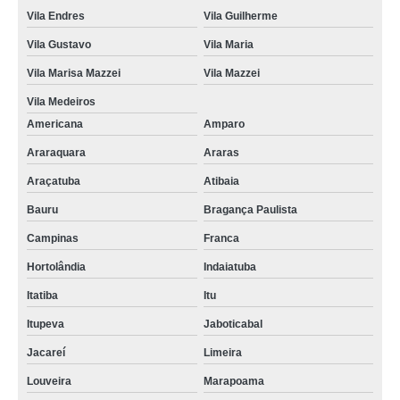
Vila Endres
Vila Guilherme
Vila Gustavo
Vila Maria
Vila Marisa Mazzei
Vila Mazzei
Vila Medeiros
Americana
Amparo
Araraquara
Araras
Araçatuba
Atibaia
Bauru
Bragança Paulista
Campinas
Franca
Hortolândia
Indaiatuba
Itatiba
Itu
Itupeva
Jaboticabal
Jacareí
Limeira
Louveira
Marapoama