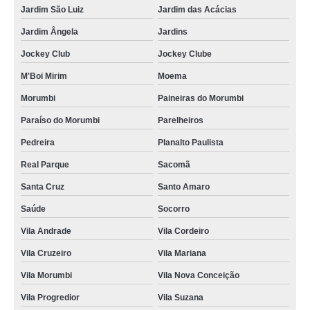
Jardim São Luiz
Jardim das Acácias
crachás de identificação de funcionário Parque São Domingos
Jardim Ângela
Jardins
cotação de crachá empresarial Vila Nova Conceição
Jockey Club
Jockey Clube
cotação de crachá de empresa José Bonifácio
M'Boi Mirim
Moema
cotação de crachá com chip Poá
Morumbi
Paineiras do Morumbi
crachá de evento preço Pacaembu
Paraíso do Morumbi
Parelheiros
crachá empresarial Jabaquara
Pedreira
Planalto Paulista
procuro por crachá com chip Tucuruvi
Real Parque
Sacomã
procuro por crachá fidelidade São Miguel Paulista
Santa Cruz
Santo Amaro
crachá preço Vila Andrade
Saúde
Socorro
procuro por crachá de identificação de funcionário Parque do Carmo
Vila Andrade
Vila Cordeiro
crachá de empresa preço Rio Claro
Vila Cruzeiro
Vila Mariana
crachás Vila Uberabinha
Vila Morumbi
Vila Nova Conceição
cotação de crachá fidelidade Riviera de São Lourenço
Vila Progredior
Vila Suzana