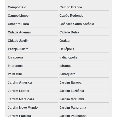
cordão para crachá personalizado orçamento Jabaquara
Campo Belo
Campo Grande
cordão poliéster para crachá Perdizes
Campo Limpo
Capão Redondo
gráfica de cordão para crachá digital Salesópolis
Chácara Flora
Chácara Santo Antônio
cordões de crachás poliéster Vila Albertina
Cidade Ademar
Cidade Dutra
empresas que fazem cordão para crachá em silk Mandaqui
Cidade Jardim
Grajau
cordão para crachá personalizado Campo Grande
Granja Julieta
Heliópolis
gráfica de cordão para crachá em silk Parelheiros
Ibirapuera
Indianópolis
empresas que fazem cordão de crachá Jundiaí
Interlagos
Ipiranga
cordão para crachá em silk Barra Funda
Itaim Bibi
Jabaquara
gráfica de cordão em poliéster para crachá Parque Novo Mundo
Jardim América
Jardim Europa
empresas que fazem cordão para crachá personalizado Rio Claro
Jardim Leonor
Jardim Luzitânia
Jardim Marajoara
Jardim Morumbi
cordões de crachás Casa Verde
Jardim Novo Mundo
Jardim Panorama
cordões de crachás poliéster Biritiba Mirim
Jardim Paulista
Jardim Paulistano