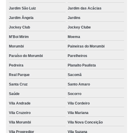
cordão poliéster para crachá Jardim Leonor
Jardim São Luiz
Jardim das Acácias
gráfica de cordão para crachá em silk jardim São Saveiro
Jardim Ângela
Jardins
empresas que fazem cordão para crachá personalizado Artur Alvim
Jockey Club
Jockey Clube
fábrica de cordões para crachás Barueri
M'Boi Mirim
Moema
empresas que fazem cordão de crachá Vila Madalena
Morumbi
Paineiras do Morumbi
gráfica de cordão para crachá em poliéster Guarulhos
Paraíso do Morumbi
Parelheiros
empresas que fazem cordão para crachá digital Freguesia do Ó
Pedreira
Planalto Paulista
cordão para crachá em poliéster Pirapora do Bom Jesus
Real Parque
Sacomã
gráfica de fábrica de cordão para crachá Vila Leopoldina
Santa Cruz
Santo Amaro
empresas que fazem cordão em poliéster para crachá Parelheiros
Saúde
Socorro
cordões de crachás Pedreira
Vila Andrade
Vila Cordeiro
cordões para crachás em silk Iguape
Vila Cruzeiro
Vila Mariana
cordões para crachás personalizado Indianópolis
Vila Morumbi
Vila Nova Conceição
empresas que fazem cordão para crachá em poliéster Paulínia
Vila Progredior
Vila Suzana