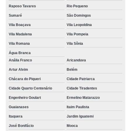
Raposo Tavares
Rio Pequeno
empresas que fazem cordão em poliéster para crachá Peruíbe
Sumaré
São Domingos
cordão de crachá poliéster orçamento Praça da Arvore
Vila Boaçava
Vila Leopoldina
cordão em poliéster para crachá orçamento Guaianases
Vila Madalena
Vila Pompeia
cordão para crachá digital Morumbi
Vila Romana
Vila Sônia
fábrica de cordão para crachá orçamento Pinheiros
Água Branca
gráfica de cordão para crachá Tucuruvi
Anália Franco
Aricanduva
cordão para crachá digital orçamento Jardim Novo Mundo
Artur Alvim
Belém
empresas que fazem cordão para crachá em silk Vila Endres
Chácara do Piqueri
Cidade Patriarca
cordão de crachá poliéster Embu Guaçú
Cidade Quarto Centenário
Cidade Tiradentes
gráfica de cordão de crachá poliéster Perus
Engenheiro Goulart
Ermelino Matarazzo
empresas que fazem cordão para crachá Parque Novo Mundo
Guaianases
Itaim Paulista
cordões para crachás digital Socorro
Itaquera
Jardim Iguatemi
José Bonifácio
Mooca
cordão de crachá Jandira