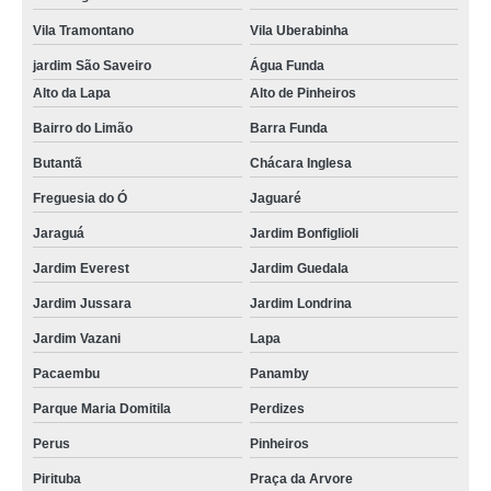
Vila Tramontano
Vila Uberabinha
cordão para crachá em poliéster orçamento Jardim Vazani
jardim São Saveiro
Água Funda
cordão para crachá em silk Caraguatatuba
Alto da Lapa
Alto de Pinheiros
cordão para crachá Chácara Inglesa
Bairro do Limão
Barra Funda
cordões para crachás personalizado Mandaqui
Butantã
Chácara Inglesa
empresas que fazem fábrica de cordão para crachá Vargem Grande Paulista
Freguesia do Ó
Jaguaré
empresas que fazem cordão para crachá em poliéster Engenheiro Goulart
Jaraguá
Jardim Bonfiglioli
empresas que fazem cordão de crachá poliéster Jabaquara
Jardim Everest
Jardim Guedala
gráfica de cordão de crachá poliéster Embu Guaçú
Jardim Jussara
Jardim Londrina
cordão para crachá em poliéster Santa Isabel
Jardim Vazani
Lapa
cordão para crachá digital orçamento Jardim São Luiz
Pacaembu
Panamby
empresas que fazem cordão para crachá digital Ilha Comprida
Parque Maria Domitila
Perdizes
cordão poliéster para crachá orçamento Poá
Perus
Pinheiros
cordão para crachá personalizado Taubaté
Pirituba
Praça da Arvore