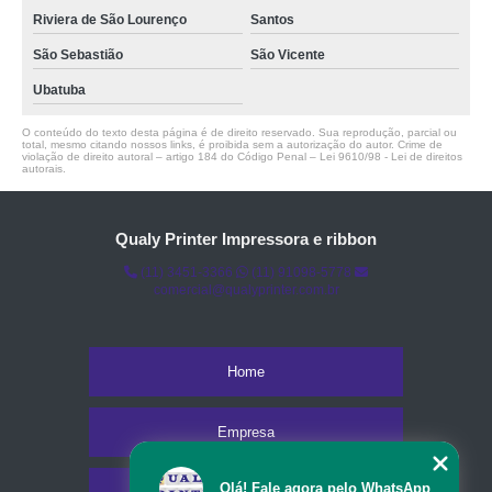
Riviera de São Lourenço
Santos
São Sebastião
São Vicente
Ubatuba
O conteúdo do texto desta página é de direito reservado. Sua reprodução, parcial ou
total, mesmo citando nossos links, é proibida sem a autorização do autor. Crime de
violação de direito autoral – artigo 184 do Código Penal –
Lei 9610/98 - Lei de direitos
autorais
.
Qualy Printer Impressora e ribbon
(11) 3451-3366
(11) 91098-5778
comercial@qualyprinter.com.br
Home
Empresa
Olá! Fale agora pelo WhatsApp