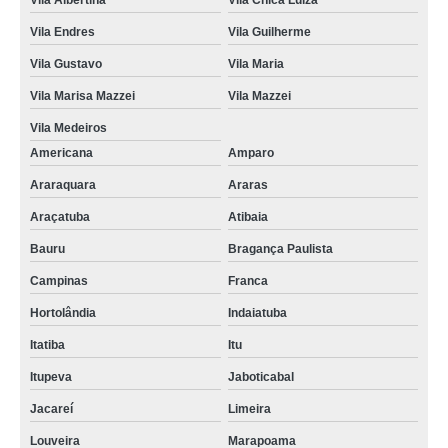
Vila Albertina
Vila Chica Luíza
Vila Endres
Vila Guilherme
Vila Gustavo
Vila Maria
Vila Marisa Mazzei
Vila Mazzei
Vila Medeiros
Americana
Amparo
Araraquara
Araras
Araçatuba
Atibaia
Bauru
Bragança Paulista
Campinas
Franca
Hortolândia
Indaiatuba
Itatiba
Itu
Itupeva
Jaboticabal
Jacareí
Limeira
Louveira
Marapoama