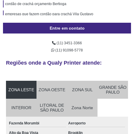
cordão de crachá orçamento Bertioga
empresas que fazem cordão para crachá Vila Gustavo
empresas que fazem fábrica de cordão para crachá Aeroporto
Entre em contato
fábrica de cordão para crachá orçamento Vila Guilherme
(11) 3451-3366
cordões poliéster para crachás Rio Claro
(11) 91098-5778
cordão para crachá orçamento São Sebastião
Regiões onde a Qualy Printer atende:
gráfica de cordão de crachá Parelheiros
empresas que fazem cordão poliéster para crachá Paineiras do Morumbi
cordão para crachá em silk orçamento Ponte Rasa
GRANDE SÃO
ZONA LESTE
ZONA OESTE
ZONA SUL
PAULO
cordão de crachá Barra Funda
LITORAL DE
cordão de crachá poliéster Pompéia
INTERIOR
Zona Norte
SÃO PAULO
fábrica de cordões para crachás Capão Redondo
Fazenda Morumbi
Aeroporto
cordão para crachá digital Jardim América
Alto da Boa Vista
Brooklin