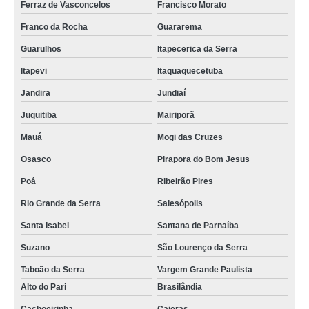
Ferraz de Vasconcelos
Francisco Morato
cordão poliéster para crachá orçamento Cidade Dutra
Franco da Rocha
Guararema
cordões para crachás em silk Jaçanã
Guarulhos
Itapecerica da Serra
cordão para crachá em silk orçamento Jardim São Luiz
Itapevi
Itaquaquecetuba
cordão de crachá poliéster orçamento São Carlos
Jandira
Jundiaí
gráfica de cordão para crachá personalizado Pedreira
Juquitiba
Mairiporã
fábrica de cordão para crachá Capão Redondo
Mauá
Mogi das Cruzes
gráfica de cordão para crachá em poliéster Praia Grande
Osasco
Pirapora do Bom Jesus
cordões em poliéster para crachás Guarulhos
Poá
Ribeirão Pires
cordão de crachá orçamento Vila Tramontano
Rio Grande da Serra
Salesópolis
cordão em poliéster para crachá Granja Julieta
Santa Isabel
Santana de Parnaíba
gráfica de cordão poliéster para crachá Jandira
Suzano
São Lourenço da Serra
Taboão da Serra
Vargem Grande Paulista
Alto do Pari
Brasilândia