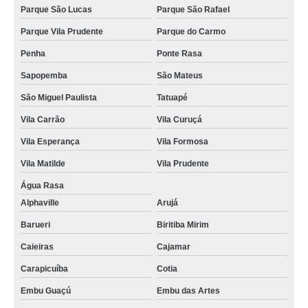
Parque São Lucas
Parque São Rafael
gráfica de cordão para crachá Saúde
Parque Vila Prudente
Parque do Carmo
cordões poliéster para crachás Freguesia do Ó
Penha
Ponte Rasa
gráfica de cordão de crachá Vila Guilherme
Sapopemba
São Mateus
gráfica de cordão poliéster para crachá Embu Guaçú
São Miguel Paulista
Tatuapé
gráfica de cordão para crachá digital Ribeirão Preto
Vila Carrão
Vila Curuçá
fábrica de cordão para crachá Itupeva
Vila Esperança
Vila Formosa
gráfica de cordão em poliéster para crachá Arujá
Vila Matilde
Vila Prudente
cordões para crachás em poliéster Pedreira
Água Rasa
empresas que fazem cordão poliéster para crachá Perdizes
Alphaville
Arujá
cordões em poliéster para crachás Arujá
Barueri
Biritiba Mirim
cordão para crachá em poliéster orçamento Chora Menino
Caieiras
Cajamar
cordões para crachás digital Alto da Lapa
Carapicuíba
Cotia
Embu Guaçú
Embu das Artes
cordões para crachás em poliéster Chácara Inglesa