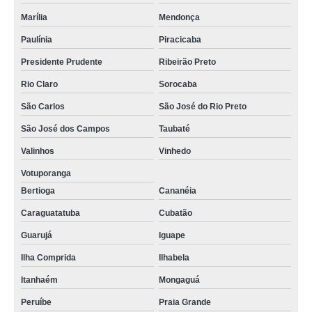
Marília
Mendonça
Paulínia
Piracicaba
Presidente Prudente
Ribeirão Preto
Rio Claro
Sorocaba
São Carlos
São José do Rio Preto
São José dos Campos
Taubaté
Valinhos
Vinhedo
Votuporanga
Bertioga
Cananéia
Caraguatatuba
Cubatão
Guarujá
Iguape
Ilha Comprida
Ilhabela
Itanhaém
Mongaguá
Peruíbe
Praia Grande