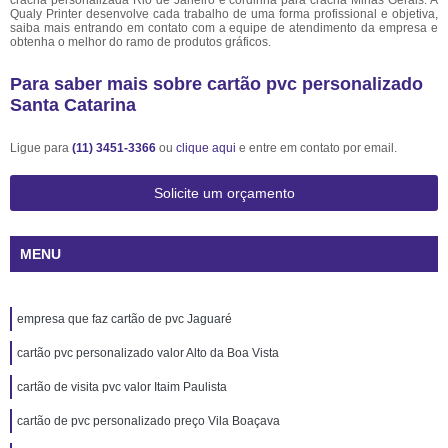
crachá personalizada Rio de Janeiro e cordinha para crachá Minas Gerais. A
Qualy Printer desenvolve cada trabalho de uma forma profissional e objetiva,
saiba mais entrando em contato com a equipe de atendimento da empresa e
obtenha o melhor do ramo de produtos gráficos.
Para saber mais sobre cartão pvc personalizado
Santa Catarina
Ligue para
(11) 3451-3366
ou
clique aqui
e entre em contato por email.
Solicite um orçamento
MENU
empresa que faz cartão de pvc Jaguaré
cartão pvc personalizado valor Alto da Boa Vista
cartão de visita pvc valor Itaim Paulista
cartão de pvc personalizado preço Vila Boaçava