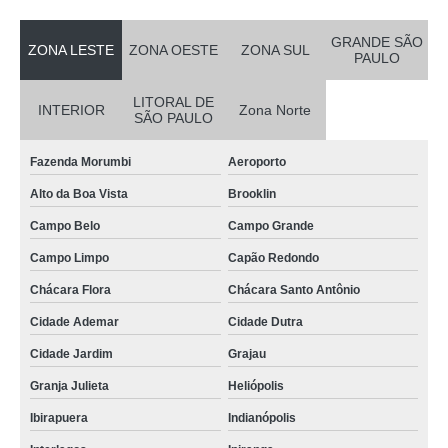
onde comprar cartão de visita pvc Casa Verde
cartão de pvc personalizado Marília
GRANDE SÃO
ZONA LESTE
ZONA OESTE
ZONA SUL
PAULO
cartão fidelidade pvc preço Praça da Arvore
LITORAL DE
cartão de visita pvc valor Vila Chica Luíza
INTERIOR
Zona Norte
SÃO PAULO
cartão de acesso pvc Perdizes
Fazenda Morumbi
Aeroporto
empresa que faz cartão de visita pvc Perdizes
Alto da Boa Vista
Brooklin
cartão de acesso pvc Suzano
Campo Belo
Campo Grande
cartão pvc personalizado valor Vila Madalena
Campo Limpo
Capão Redondo
cartão pvc para crachás Itu
Chácara Flora
Chácara Santo Antônio
cartão fidelidade pvc valor Perdizes
Cidade Ademar
Cidade Dutra
empresa que faz cartão fidelidade pvc Araçatuba
Cidade Jardim
Grajau
empresa que faz cartão de pvc personalizado Caieiras
Granja Julieta
Heliópolis
cartão pvc personalizado preço Jardim Marajoara
Ibirapuera
Indianópolis
cartão em pvc personalizado Jockey Clube