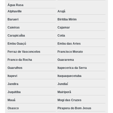
onde comprar cartão fidelidade pvc Guaianases
Água Rasa
cartão de pvc personalizado Aricanduva
Alphaville
Arujá
cartão de visita pvc Vila Maria
Barueri
Biritiba Mirim
cartão em pvc personalizado preço Cubatão
Caieiras
Cajamar
onde comprar cartão de visita pvc José Bonifácio
Carapicuíba
Cotia
Embu Guaçú
Embu das Artes
onde comprar cartão em pvc personalizado Brasilândia
Ferraz de Vasconcelos
Francisco Morato
cartão de visita em pvc Jardim Ângela
Franco da Rocha
Guararema
onde comprar cartão fidelidade pvc Jardim Jussara
Guarulhos
Itapecerica da Serra
empresa que faz cartão de visita em pvc Parque do Carmo
Itapevi
Itaquaquecetuba
onde comprar cartão de pvc Tatuapé
Jandira
Jundiaí
cartão pvc personalizado Mairiporã
Juquitiba
Mairiporã
onde comprar cartão de pvc personalizado Parque Vila Prudente
Mauá
Mogi das Cruzes
cartão em pvc personalizado valor Jardim Morumbi
Osasco
Pirapora do Bom Jesus
cartão de acesso pvc valor Marília