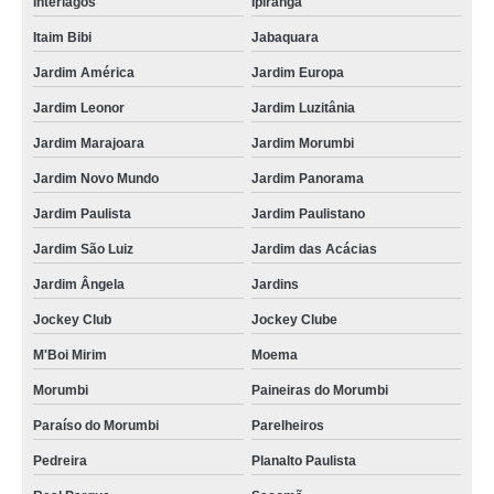
Interlagos
Ipiranga
cartão pvc personalizado Americana
Itaim Bibi
Jabaquara
cartão pvc preço Brasilândia
Jardim América
Jardim Europa
cartão pvc personalizado preço Araçatuba
Jardim Leonor
Jardim Luzitânia
Jardim Marajoara
Jardim Morumbi
cartão de visita pvc Artur Alvim
Jardim Novo Mundo
Jardim Panorama
cartão de pvc personalizado valor Vila Andrade
Jardim Paulista
Jardim Paulistano
empresa que faz cartão fidelidade pvc São Domingos
Jardim São Luiz
Jardim das Acácias
cartão em pvc personalizado preço Jaçanã
Jardim Ângela
Jardins
empresa que faz cartão de visita pvc Freguesia do Ó
Jockey Club
Jockey Clube
onde comprar cartão pvc para crachás Parque do Carmo
M'Boi Mirim
Moema
cartão de visita em pvc valor Campo Belo
Morumbi
Paineiras do Morumbi
onde comprar cartão de visita em pvc Santos
Paraíso do Morumbi
Parelheiros
cartão pvc valor Vila Cruzeiro
Pedreira
Planalto Paulista
cartão pvc para crachás Ribeirão Pires