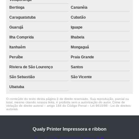
Bertioga
Cananéia
Caraguatatuba
Cubatão
Guarujá
Iguape
Ilha Comprida
Ilhabela
Itanhaém
Mongaguá
Peruíbe
Praia Grande
Riviera de São Lourenço
Santos
São Sebastião
São Vicente
Ubatuba
O conteúdo do texto desta página é de direito reservado. Sua reprodução, parcial ou
total, mesmo citando nossos links, é proibida sem a autorização do autor. Crime de
violação de direito autoral – artigo 184 do Código Penal –
Lei 9610/98 - Lei de direitos
autorais
.
Qualy Printer Impressora e ribbon
(11) 3451-3366
(11) 91098-5778