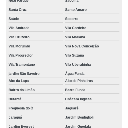
Real Parque
Sacomã
empresa que faz cartão pvc para crachás Sumaré
Santa Cruz
Santo Amaro
onde comprar cartão de pvc personalizado Vila Uberabinha
Saúde
Socorro
cartão de visita pvc preço Embu Guaçú
Vila Andrade
Vila Cordeiro
onde comprar cartão pvc personalizado Jardim Guedala
Vila Cruzeiro
Vila Mariana
cartão de acesso pvc preço Araçatuba
Vila Morumbi
Vila Nova Conceição
cartão fidelidade pvc Campo Belo
Vila Progredior
Vila Suzana
Vila Tramontano
Vila Uberabinha
onde comprar cartão pvc personalizado Vila Prudente
jardim São Saveiro
Água Funda
cartão pvc valor Cajamar
Alto da Lapa
Alto de Pinheiros
cartão de visita pvc preço Vila Tramontano
Bairro do Limão
Barra Funda
empresa que faz cartão de visita em pvc Marapoama
Butantã
Chácara Inglesa
empresa que faz cartão pvc Jardim América
Freguesia do Ó
Jaguaré
cartão de visita em pvc preço Vila Madalena
Jaraguá
Jardim Bonfiglioli
cartão pvc jardim São Saveiro
Jardim Everest
Jardim Guedala