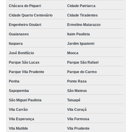
cartão pvc para crachás valor Vila Andrade
Chácara do Piqueri
Cidade Patriarca
empresa que faz cartão de pvc Sapopemba
Cidade Quarto Centenário
Cidade Tiradentes
cartão de pvc Jardim América
Engenheiro Goulart
Ermelino Matarazzo
onde comprar cartão de acesso pvc Itaim Bibi
Guaianases
Itaim Paulista
cartão de visita em pvc valor Paulínia
Itaquera
Jardim Iguatemi
José Bonifácio
Mooca
cartão de pvc valor Vila Leopoldina
Parque São Lucas
Parque São Rafael
empresa que faz cartão de acesso pvc Guaianases
Parque Vila Prudente
Parque do Carmo
cartão de visita em pvc preço Grajau
Penha
Ponte Rasa
cartão de acesso pvc preço Freguesia do Ó
Sapopemba
São Mateus
empresa que faz cartão pvc personalizado Vila Carrão
São Miguel Paulista
Tatuapé
cartão de pvc personalizado valor Imirim
Vila Carrão
Vila Curuçá
empresa que faz cartão pvc Tatuapé
Vila Esperança
Vila Formosa
cartão em pvc personalizado Rio Pequeno
Vila Matilde
Vila Prudente