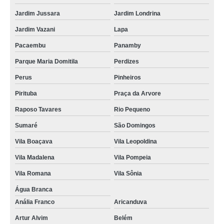
onde comprar cartão de pvc Jardins
Jardim Jussara
Jardim Londrina
onde comprar cartão de acesso pvc Lapa
Jardim Vazani
Lapa
cartão fidelidade pvc preço Jabaquara
Pacaembu
Panamby
cartão de acesso pvc valor Ponte Rasa
Parque Maria Domitila
Perdizes
cartão de pvc preço Vila Guilherme
Perus
Pinheiros
empresa que faz cartão de pvc personalizado Vila Suzana
Pirituba
Praça da Arvore
Raposo Tavares
Rio Pequeno
cartão de visita em pvc Indaiatuba
Sumaré
São Domingos
cartão pvc preço Pinheiros
Vila Boaçava
Vila Leopoldina
onde comprar cartão pvc Parque Mandaqui
Vila Madalena
Vila Pompeia
cartão pvc Vila Andrade
Vila Romana
Vila Sônia
cartão pvc para crachás valor Vila Marisa Mazzei
Água Branca
empresa que faz cartão em pvc personalizado Jardins
Anália Franco
Aricanduva
onde comprar cartão de visita em pvc Ermelino Matarazzo
Artur Alvim
Belém