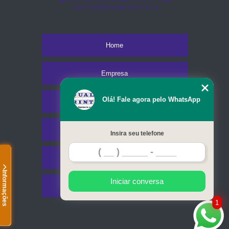
comercial@qualyprinter.com.br
Home
Empresa
Olá! Fale agora pelo WhatsApp
Missão
Serviços
Insira seu telefone
Contato
Informações
Iniciar conversa
Mapa do site
1