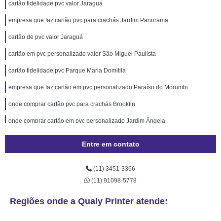
cartão fidelidade pvc valor Jaraguá
empresa que faz cartão pvc para crachás Jardim Panorama
cartão de pvc valor Jaraguá
cartão em pvc personalizado valor São Miguel Paulista
cartão fidelidade pvc Parque Maria Domitila
empresa que faz cartão em pvc personalizado Paraíso do Morumbi
onde comprar cartão pvc para crachás Brooklin
onde comprar cartão em pvc personalizado Jardim Ângela
cartão de pvc Casa Verde
Entre em contato
empresa que faz cartão pvc personalizado Ribeirão Pires
(11) 3451-3366
empresa que faz cartão de acesso pvc Vila Mazzei
(11) 91098-5778
cartão de pvc preço Cachoeirinha
Regiões onde a Qualy Printer atende:
onde comprar cartão pvc Alto da Lapa