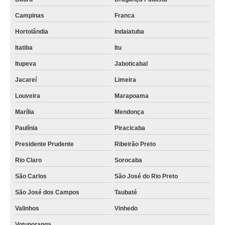
Campinas
Franca
Hortolândia
Indaiatuba
Itatiba
Itu
Itupeva
Jaboticabal
Jacareí
Limeira
Louveira
Marapoama
Marília
Mendonça
Paulínia
Piracicaba
Presidente Prudente
Ribeirão Preto
Rio Claro
Sorocaba
São Carlos
São José do Rio Preto
São José dos Campos
Taubaté
Valinhos
Vinhedo
Votuporanga