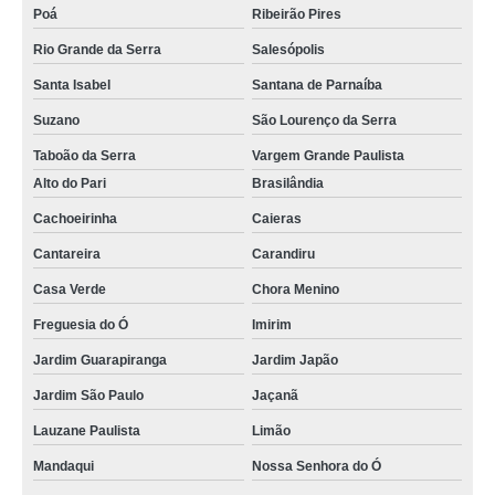
Poá
Ribeirão Pires
cartão de pvc personalizado preço Vargem Grande Paulista
Rio Grande da Serra
Salesópolis
Santa Isabel
Santana de Parnaíba
Suzano
São Lourenço da Serra
Taboão da Serra
Vargem Grande Paulista
Alto do Pari
Brasilândia
Cachoeirinha
Caieras
Cantareira
Carandiru
Casa Verde
Chora Menino
Freguesia do Ó
Imirim
Jardim Guarapiranga
Jardim Japão
Jardim São Paulo
Jaçanã
Lauzane Paulista
Limão
Mandaqui
Nossa Senhora do Ó