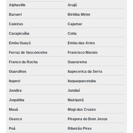
cartão de visita pvc Jardim Bonfiglioli
Alphaville
Arujá
cartão de acesso pvc valor Anália Franco
Barueri
Biritiba Mirim
cartão de pvc Chácara Inglesa
Caieiras
Cajamar
cartão de pvc preço Jandira
Carapicuíba
Cotia
Embu Guaçú
Embu das Artes
cartão de visita em pvc preço Vila Mazzei
Ferraz de Vasconcelos
Francisco Morato
empresa que faz cartão fidelidade pvc Suzano
Franco da Rocha
Guararema
cartão pvc para crachás Itapevi
Guarulhos
Itapecerica da Serra
cartão pvc para crachás Paulínia
Itapevi
Itaquaquecetuba
cartão de pvc valor Parque Anhembi
Jandira
Jundiaí
cartão pvc valor Imirim
Juquitiba
Mairiporã
cartão fidelidade pvc preço Aeroporto
Mauá
Mogi das Cruzes
onde comprar cartão em pvc personalizado Parada Inglesa
Osasco
Pirapora do Bom Jesus
empresa que faz cartão pvc personalizado Casa Verde
Poá
Ribeirão Pires