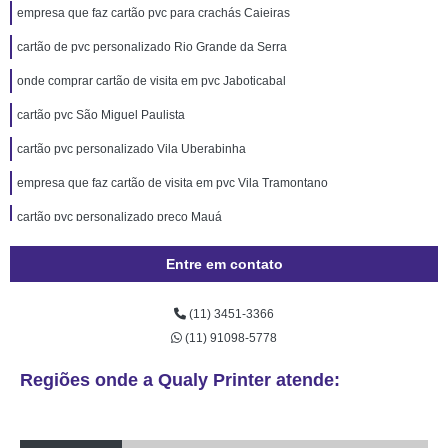
empresa que faz cartão pvc para crachás Caieiras
cartão de pvc personalizado Rio Grande da Serra
onde comprar cartão de visita em pvc Jaboticabal
cartão pvc São Miguel Paulista
cartão pvc personalizado Vila Uberabinha
empresa que faz cartão de visita em pvc Vila Tramontano
cartão pvc personalizado preço Mauá
cartão de pvc personalizado valor Paineiras do Morumbi
Entre em contato
cartão em pvc personalizado Sapopemba
(11) 3451-3366
empresa que faz cartão de acesso pvc Limeira
(11) 91098-5778
empresa que faz cartão em pvc personalizado Vila Leopoldina
Regiões onde a Qualy Printer atende:
onde comprar cartão de acesso pvc Carandiru
empresa que faz cartão de visita pvc Lauzane Paulista