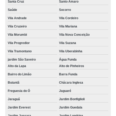
Santa Cruz
Santo Amaro
cartão em pvc personalizado valor Valinhos
Saúde
Socorro
cartão fidelidade pvc Ponte Rasa
Vila Andrade
Vila Cordeiro
cartão pvc personalizado preço São José dos Campos
Vila Cruzeiro
Vila Mariana
cartão de acesso pvc Carandiru
Vila Morumbi
Vila Nova Conceição
cartão de pvc personalizado Parque Vila Prudente
Vila Progredior
Vila Suzana
Vila Tramontano
Vila Uberabinha
empresa que faz cartão de visita em pvc Cidade Ademar
jardim São Saveiro
Água Funda
empresa que faz cartão de pvc Sacomã
Alto da Lapa
Alto de Pinheiros
empresa que faz cartão de acesso pvc Taboão da Serra
Bairro do Limão
Barra Funda
onde comprar cartão pvc Moema
Butantã
Chácara Inglesa
onde comprar cartão de acesso pvc Parque Anhembi
Freguesia do Ó
Jaguaré
onde comprar cartão de pvc personalizado São Sebastião
Jaraguá
Jardim Bonfiglioli
cartão pvc personalizado valor Jardim Guedala
Jardim Everest
Jardim Guedala
cartão de visita em pvc Osasco
Jardim Jussara
Jardim Londrina