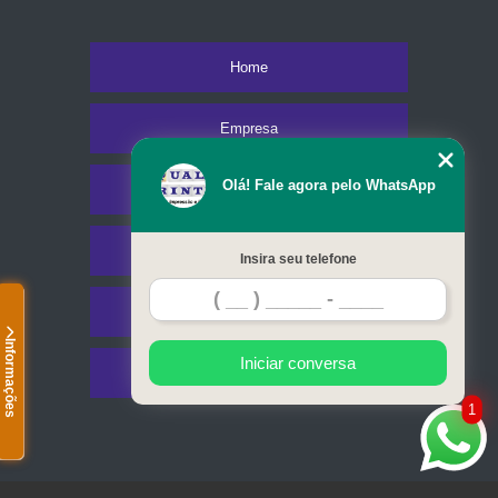
Home
Empresa
Olá! Fale agora pelo WhatsApp
Missão
Serviços
Insira seu telefone
Contato
Informações
Iniciar conversa
Mapa do site
1