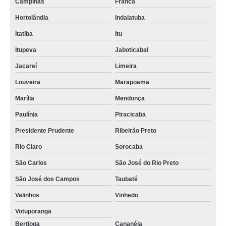
Campinas
Franca
Hortolândia
Indaiatuba
Itatiba
Itu
Itupeva
Jaboticabal
Jacareí
Limeira
Louveira
Marapoama
Marília
Mendonça
Paulínia
Piracicaba
Presidente Prudente
Ribeirão Preto
Rio Claro
Sorocaba
São Carlos
São José do Rio Preto
São José dos Campos
Taubaté
Valinhos
Vinhedo
Votuporanga
Bertioga
Cananéia