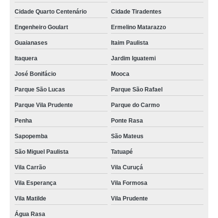
cartão de visita em pvc valor Jardim Everest
Cidade Quarto Centenário
Cidade Tiradentes
onde comprar cartão pvc personalizado Jardim Guedala
Engenheiro Goulart
Ermelino Matarazzo
cartão pvc para crachás valor Americana
Guaianases
Itaim Paulista
cartão de pvc preço Alto da Boa Vista
Itaquera
Jardim Iguatemi
José Bonifácio
Mooca
empresa que faz cartão de visita pvc Anália Franco
Parque São Lucas
Parque São Rafael
cartão de acesso pvc preço Sumaré
Parque Vila Prudente
Parque do Carmo
cartão de acesso pvc Marília
Penha
Ponte Rasa
cartão em pvc personalizado Grajau
Sapopemba
São Mateus
onde comprar cartão pvc para crachás Aricanduva
São Miguel Paulista
Tatuapé
cartão pvc para crachás valor Valinhos
Vila Carrão
Vila Curuçá
cartão em pvc personalizado valor Ilha Comprida
Vila Esperança
Vila Formosa
onde comprar cartão de pvc personalizado Jandira
Vila Matilde
Vila Prudente
onde comprar cartão de visita em pvc Vila Marisa Mazzei
Água Rasa