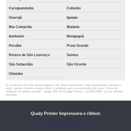
Caraguatatuba
Cubatão
Guarujá
Iguape
Ilha Comprida
Ilhabela
Itanhaém
Mongaguá
Peruíbe
Praia Grande
Riviera de São Lourenço
Santos
São Sebastião
São Vicente
Ubatuba
O conteúdo do texto desta página é de direito reservado. Sua reprodução, parcial ou
total, mesmo citando nossos links, é proibida sem a autorização do autor. Crime de
violação de direito autoral – artigo 184 do Código Penal –
Lei 9610/98 - Lei de direitos
autorais
.
Qualy Printer Impressora e ribbon
(11) 3451-3366
(11) 91098-5778
comercial@qualyprinter.com.br