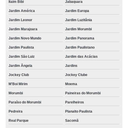
cartão pvc personalizado valor Vila Mazzei
Itaim Bibi
Jabaquara
empresa que faz cartão pvc personalizado Cantareira
Jardim América
Jardim Europa
empresa que faz cartão em pvc personalizado Itaim Bibi
Jardim Leonor
Jardim Luzitânia
Jardim Marajoara
Jardim Morumbi
cartão de visita pvc preço Água Funda
Jardim Novo Mundo
Jardim Panorama
cartão pvc preço Itatiba
Jardim Paulista
Jardim Paulistano
empresa que faz cartão de pvc Itaim Bibi
Jardim São Luiz
Jardim das Acácias
cartão fidelidade pvc Sapopemba
Jardim Ângela
Jardins
cartão em pvc personalizado preço Itapevi
Jockey Club
Jockey Clube
onde comprar cartão de pvc Cidade Quarto Centenário
M'Boi Mirim
Moema
empresa que faz cartão de pvc personalizado Cidade Jardim
Morumbi
Paineiras do Morumbi
cartão pvc Ubatuba
Paraíso do Morumbi
Parelheiros
onde comprar cartão fidelidade pvc Heliópolis
Pedreira
Planalto Paulista
cartão fidelidade pvc valor Parelheiros
Real Parque
Sacomã
cartão fidelidade pvc valor Jaçanã