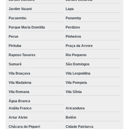
onde comprar cartão pvc para crachás Guarulhos
Jardim Vazani
Lapa
empresa que faz cartão fidelidade pvc Americana
Pacaembu
Panamby
cartão fidelidade pvc preço Parque Peruche
Parque Maria Domitila
Perdizes
cartão de pvc personalizado preço Vila Marisa Mazzei
Perus
Pinheiros
cartão de visita em pvc valor Parque do Chaves
Pirituba
Praça da Arvore
Raposo Tavares
Rio Pequeno
cartão de visita em pvc Jaçanã
Sumaré
São Domingos
cartão de pvc personalizado preço Cachoeirinha
Vila Boaçava
Vila Leopoldina
onde comprar cartão pvc Praça da Arvore
Vila Madalena
Vila Pompeia
cartão de pvc Alto do Pari
Vila Romana
Vila Sônia
onde comprar cartão em pvc personalizado Vila Nova Conceição
Água Branca
onde comprar cartão de visita pvc Vila Madalena
Anália Franco
Aricanduva
cartão pvc preço Cajamar
Artur Alvim
Belém
empresa que faz cartão pvc para crachás Chácara Inglesa
Chácara do Piqueri
Cidade Patriarca