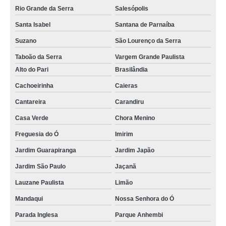
cartão de acesso pvc valor Santo Amaro
Rio Grande da Serra
Salesópolis
Santa Isabel
Santana de Parnaíba
Suzano
São Lourenço da Serra
Taboão da Serra
Vargem Grande Paulista
Alto do Pari
Brasilândia
Cachoeirinha
Caieras
Cantareira
Carandiru
Casa Verde
Chora Menino
Freguesia do Ó
Imirim
Jardim Guarapiranga
Jardim Japão
Jardim São Paulo
Jaçanã
Lauzane Paulista
Limão
Mandaqui
Nossa Senhora do Ó
Parada Inglesa
Parque Anhembi