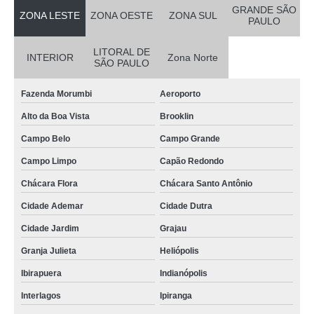
onde comprar cartão de pvc Jardim Europa
GRANDE SÃO
ZONA LESTE
ZONA OESTE
ZONA SUL
PAULO
cartão de visita em pvc preço Chácara Inglesa
LITORAL DE
onde comprar cartão de visita pvc Parque São Lucas
INTERIOR
Zona Norte
SÃO PAULO
onde comprar cartão pvc personalizado Jandira
Fazenda Morumbi
Aeroporto
cartão em pvc personalizado preço Alto da Lapa
Alto da Boa Vista
Brooklin
cartão pvc valor Jardim Marajoara
Campo Belo
Campo Grande
cartão de pvc personalizado valor Araçatuba
Campo Limpo
Capão Redondo
empresa que faz cartão pvc Atibaia
Chácara Flora
Chácara Santo Antônio
cartão de pvc valor Saúde
Cidade Ademar
Cidade Dutra
cartão de acesso pvc preço Jardim Guedala
Cidade Jardim
Grajau
cartão de visita pvc valor Carandiru
Granja Julieta
Heliópolis
empresa que faz cartão pvc Limeira
Ibirapuera
Indianópolis
cartão de visita pvc valor Riviera de São Lourenço
Interlagos
Ipiranga