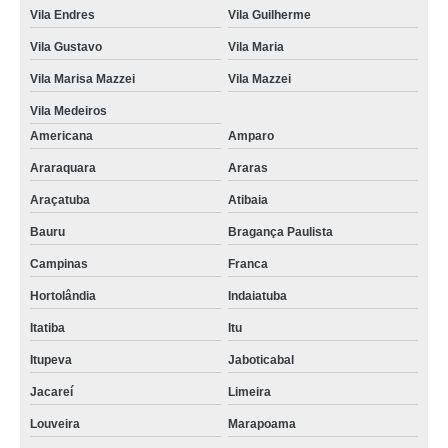
Vila Endres
Vila Guilherme
Vila Gustavo
Vila Maria
Vila Marisa Mazzei
Vila Mazzei
Vila Medeiros
Americana
Amparo
Araraquara
Araras
Araçatuba
Atibaia
Bauru
Bragança Paulista
Campinas
Franca
Hortolândia
Indaiatuba
Itatiba
Itu
Itupeva
Jaboticabal
Jacareí
Limeira
Louveira
Marapoama