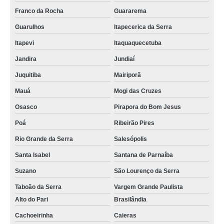
Franco da Rocha
Guararema
Guarulhos
Itapecerica da Serra
Itapevi
Itaquaquecetuba
Jandira
Jundiaí
Juquitiba
Mairiporã
Mauá
Mogi das Cruzes
Osasco
Pirapora do Bom Jesus
Poá
Ribeirão Pires
Rio Grande da Serra
Salesópolis
Santa Isabel
Santana de Parnaíba
Suzano
São Lourenço da Serra
Taboão da Serra
Vargem Grande Paulista
Alto do Pari
Brasilândia
Cachoeirinha
Caieras