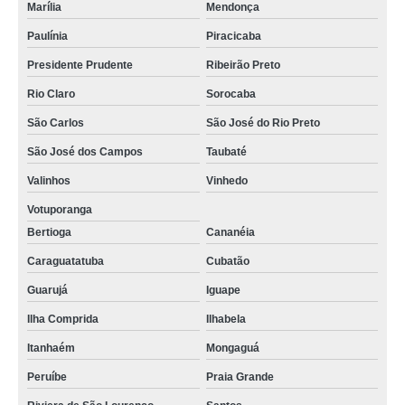
Marília
Mendonça
Paulínia
Piracicaba
Presidente Prudente
Ribeirão Preto
Rio Claro
Sorocaba
São Carlos
São José do Rio Preto
São José dos Campos
Taubaté
Valinhos
Vinhedo
Votuporanga
Bertioga
Cananéia
Caraguatatuba
Cubatão
Guarujá
Iguape
Ilha Comprida
Ilhabela
Itanhaém
Mongaguá
Peruíbe
Praia Grande