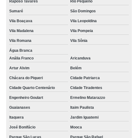
Raposo Tavares
Rio Pequeno
Sumaré
São Domingos
Vila Boaçava
Vila Leopoldina
Vila Madalena
Vila Pompeia
Vila Romana
Vila Sônia
Água Branca
Anália Franco
Aricanduva
Artur Alvim
Belém
Chácara do Piqueri
Cidade Patriarca
Cidade Quarto Centenário
Cidade Tiradentes
Engenheiro Goulart
Ermelino Matarazzo
Guaianases
Itaim Paulista
Itaquera
Jardim Iguatemi
José Bonifácio
Mooca
Parque São Lucas
Parque São Rafael