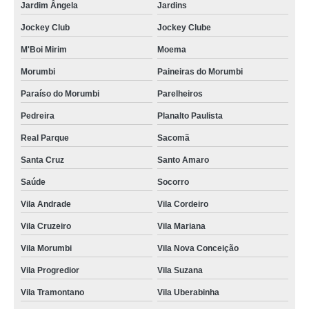
Jardim Ângela
Jardins
banner em lona para fachada Itapevi
Jockey Club
Jockey Clube
banner de lona com ilhós valor Iguape
M'Boi Mirim
Moema
banner lona com ilhós Moema
Morumbi
Paineiras do Morumbi
lojas de banner de lona Serra da Cantareira
Paraíso do Morumbi
Parelheiros
orçamento de banner lona com ilhós Pirituba
Pedreira
Planalto Paulista
lojas de banner lona de vinil Vila Andrade
Real Parque
Sacomã
orçamento de banner de lona personalizado Jardim Guarapiranga
Santa Cruz
Santo Amaro
orçamento de banner lona de vinil Vila Curuçá
Saúde
Socorro
banners lona com ilhós Carapicuíba
Vila Andrade
Vila Cordeiro
banner de lona personalizado valor Jaguaré
Vila Cruzeiro
Vila Mariana
banners de lona com ilhós Freguesia do Ó
Vila Morumbi
Vila Nova Conceição
lojas de banner lona de vinil Penha
Vila Progredior
Vila Suzana
Vila Tramontano
Vila Uberabinha
banner de lona com ilhós valor Bauru