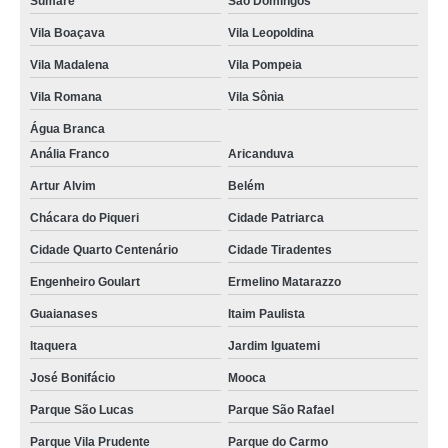
Sumaré
São Domingos
lojas de banner lona fosca Sumaré
Vila Boaçava
Vila Leopoldina
orçamento de banner de lona com ilhós Vila Suzana
Vila Madalena
Vila Pompeia
banner lona impressão digital Perus
Vila Romana
Vila Sônia
banner de lona valor Jaboticabal
Água Branca
banner de lona Alto da Lapa
Anália Franco
Aricanduva
orçamento de banner de lona personalizado Indianópolis
Artur Alvim
Belém
banner de lona Sumaré
Chácara do Piqueri
Cidade Patriarca
orçamento de banner lona fosca Pirapora do Bom Jesus
Cidade Quarto Centenário
Cidade Tiradentes
banner em lona personalizada valor São Miguel Paulista
Engenheiro Goulart
Ermelino Matarazzo
lojas de banner lona com ilhós Embu Guaçú
Guaianases
Itaim Paulista
lojas de banner lona com ilhós Vila Nova Conceição
Itaquera
Jardim Iguatemi
José Bonifácio
Mooca
orçamento de banner em lona personalizada Ilha Comprida
Parque São Lucas
Parque São Rafael
Parque Vila Prudente
Parque do Carmo