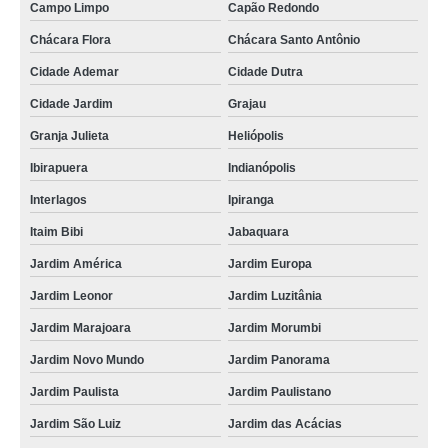
Campo Limpo
Capão Redondo
banner em lona personalizada Jardim Ângela
Chácara Flora
Chácara Santo Antônio
banner de lona valor Atibaia
Cidade Ademar
Cidade Dutra
banner lona fosca Jardim América
Cidade Jardim
Grajau
orçamento de banner lona com ilhós Casa Verde
Granja Julieta
Heliópolis
banner lona Raposo Tavares
Ibirapuera
Indianópolis
lojas de banner de lona com ilhós Tucuruvi
Interlagos
Ipiranga
lojas de banner de lona com ilhós Poá
Itaim Bibi
Jabaquara
lojas de banner de lona Embu das Artes
Jardim América
Jardim Europa
banner em lona para fachada Piracicaba
Jardim Leonor
Jardim Luzitânia
Jardim Marajoara
Jardim Morumbi
banners de lona Chácara Inglesa
Jardim Novo Mundo
Jardim Panorama
orçamento de banner de lona Vila Carrão
Jardim Paulista
Jardim Paulistano
banners de lona com ilhós Granja Julieta
Jardim São Luiz
Jardim das Acácias
orçamento de banner lona impressão digital Sorocaba