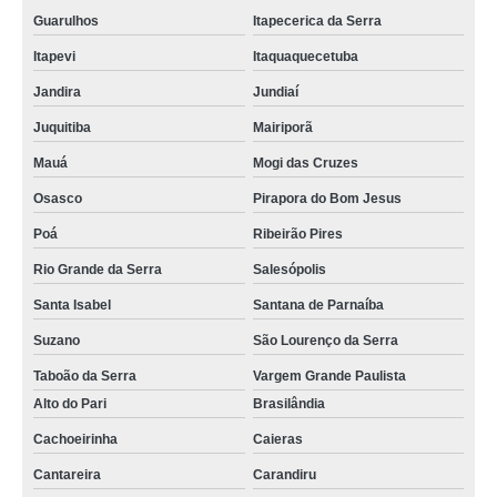
Guarulhos
Itapecerica da Serra
Itapevi
Itaquaquecetuba
Jandira
Jundiaí
Juquitiba
Mairiporã
Mauá
Mogi das Cruzes
Osasco
Pirapora do Bom Jesus
Poá
Ribeirão Pires
Rio Grande da Serra
Salesópolis
Santa Isabel
Santana de Parnaíba
Suzano
São Lourenço da Serra
Taboão da Serra
Vargem Grande Paulista
Alto do Pari
Brasilândia
Cachoeirinha
Caieras
Cantareira
Carandiru