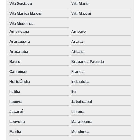
Vila Gustavo
Vila Maria
Vila Marisa Mazzei
Vila Mazzei
Vila Medeiros
Americana
Amparo
Araraquara
Araras
Araçatuba
Atibaia
Bauru
Bragança Paulista
Campinas
Franca
Hortolândia
Indaiatuba
Itatiba
Itu
Itupeva
Jaboticabal
Jacareí
Limeira
Louveira
Marapoama
Marília
Mendonça