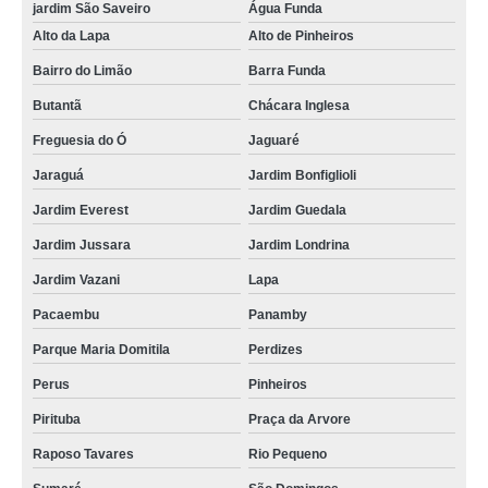
jardim São Saveiro
Água Funda
orçamento de banner lona de vinil Jardim Ângela
Alto da Lapa
Alto de Pinheiros
banner lona Peruíbe
Bairro do Limão
Barra Funda
lojas de banner de lona personalizado Jardim Japão
Butantã
Chácara Inglesa
orçamento de banner de lona Santos
Freguesia do Ó
Jaguaré
lojas de banner de lona personalizado Granja Julieta
Jaraguá
Jardim Bonfiglioli
lojas de banner lona Artur Alvim
Jardim Everest
Jardim Guedala
lojas de banner em lona personalizada Paulínia
Jardim Jussara
Jardim Londrina
banner de lona com ilhós Carandiru
Jardim Vazani
Lapa
banners lona com ilhós Caieras
Pacaembu
Panamby
orçamento de banner em lona para fachada São Sebastião
Parque Maria Domitila
Perdizes
orçamento de banner lona Vila Cordeiro
Perus
Pinheiros
lojas de banner em lona para fachada Itupeva
Pirituba
Praça da Arvore
Raposo Tavares
Rio Pequeno
banner de lona personalizado valor Jardim Ângela