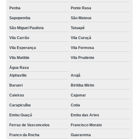
Penha
Ponte Rasa
Sapopemba
São Mateus
São Miguel Paulista
Tatuapé
Vila Carrão
Vila Curuçá
Vila Esperança
Vila Formosa
Vila Matilde
Vila Prudente
Água Rasa
Alphaville
Arujá
Barueri
Biritiba Mirim
Caieiras
Cajamar
Carapicuíba
Cotia
Embu Guaçú
Embu das Artes
Ferraz de Vasconcelos
Francisco Morato
Franco da Rocha
Guararema