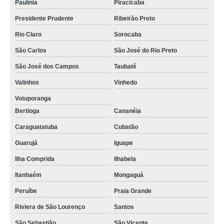
Paulínia
Piracicaba
Presidente Prudente
Ribeirão Preto
Rio Claro
Sorocaba
São Carlos
São José do Rio Preto
São José dos Campos
Taubaté
Valinhos
Vinhedo
Votuporanga
Bertioga
Cananéia
Caraguatatuba
Cubatão
Guarujá
Iguape
Ilha Comprida
Ilhabela
Itanhaém
Mongaguá
Peruíbe
Praia Grande
Riviera de São Lourenço
Santos
São Sebastião
São Vicente