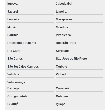
Itupeva
Jaboticabal
Jacareí
Limeira
Louveira
Marapoama
Marília
Mendonça
Paulínia
Piracicaba
Presidente Prudente
Ribeirão Preto
Rio Claro
Sorocaba
São Carlos
São José do Rio Preto
São José dos Campos
Taubaté
Valinhos
Vinhedo
Votuporanga
Bertioga
Cananéia
Caraguatatuba
Cubatão
Guarujá
Iguape