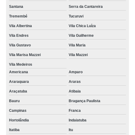
Santana
Serra da Cantareira
Tremembé
Tucuruvi
Vila Albertina
Vila Chica Luíza
Vila Endres
Vila Guilherme
Vila Gustavo
Vila Maria
Vila Marisa Mazzei
Vila Mazzei
Vila Medeiros
Americana
Amparo
Araraquara
Araras
Araçatuba
Atibaia
Bauru
Bragança Paulista
Campinas
Franca
Hortolândia
Indaiatuba
Itatiba
Itu