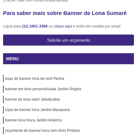
Crachá. Fale com nossos especialistas.
Para saber mais sobre Banner de Lona Sumaré
Ligue para
(11) 3451-3366
ou
clique aqui
e entre em contato por email.
Solicite um orçamento
MENU
lojas de banner lona de vinil Penha
banner em lona personalizada Jardim Ângela
banner de lona valor Jaboticabal
lojas de banner lona Jardim Marajoara
banner lona fosca Jardim América
orçamento de banner lona com ilhós Pirituba