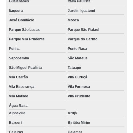
Guaianases
Itaim Paulista
Itaquera
Jardim Iguatemi
José Bonifácio
Mooca
Parque São Lucas
Parque São Rafael
Parque Vila Prudente
Parque do Carmo
Penha
Ponte Rasa
Sapopemba
São Mateus
São Miguel Paulista
Tatuapé
Vila Carrão
Vila Curuçá
Vila Esperança
Vila Formosa
Vila Matilde
Vila Prudente
Água Rasa
Alphaville
Arujá
Barueri
Biritiba Mirim
Caieiras
Cajamar