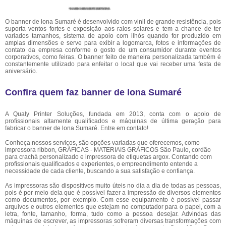
O banner de lona Sumaré é desenvolvido com vinil de grande resistência, pois
suporta ventos fortes e exposição aos raios solares e tem a chance de ter
variados tamanhos, sistema de apoio com ilhós quando for produzido em
amplas dimensões e serve para exibir a logomarca, fotos e informações de
contato da empresa conforme o gosto de um consumidor durante eventos
corporativos, como feiras. O banner feito de maneira personalizada também é
constantemente utilizado para enfeitar o local que vai receber uma festa de
aniversário.
Confira quem faz banner de lona Sumaré
A Qualy Printer Soluções, fundada em 2013, conta com o apoio de
profissionais altamente qualificados e máquinas de última geração para
fabricar o banner de lona Sumaré. Entre em contato!
Conheça nossos serviços, são opções variadas que oferecemos, como
impressora ribbon, GRÁFICAS - MATERIAIS GRÁFICOS São Paulo, cordão
para crachá personalizado e impressora de etiquetas argox. Contando com
profissionais qualificados e experientes, o empreendimento entende a
necessidade de cada cliente, buscando a sua satisfação e confiança.
As impressoras são dispositivos muito úteis no dia a dia de todas as pessoas,
pois é por meio dela que é possível fazer a impressão de diversos elementos
como documentos, por exemplo. Com esse equipamento é possível passar
arquivos e outros elementos que estejam no computador para o papel, com a
letra, fonte, tamanho, forma, tudo como a pessoa desejar. Advindas das
máquinas de escrever, as impressoras sofreram diversas transformações com