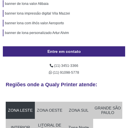
banner de lona valor Atibaia
banner lona impressão digital Vila Mazzei
banner lona com ilhós valor Aeroporto
banner de lona personalizado Artur Alvim
Entre em contato
(11) 3451-3366
(11) 91098-5778
Regiões onde a Qualy Printer atende:
GRANDE SÃO
ZONA LESTE
ZONA OESTE
ZONA SUL
PAULO
LITORAL DE
INTERIOR
Zona Norte