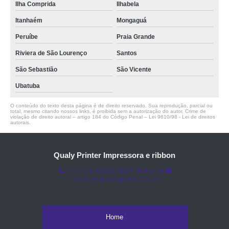
Ilha Comprida
Ilhabela
Itanhaém
Mongaguá
Peruíbe
Praia Grande
Riviera de São Lourenço
Santos
São Sebastião
São Vicente
Ubatuba
O conteúdo do texto desta página é de direito reservado. Sua reprodução, parcial ou
total, mesmo citando nossos links, é proibida sem a autorização do autor. Crime de
violação de direito autoral – artigo 184 do Código Penal –
Lei 9610/98 - Lei de direitos
autorais
.
Qualy Printer Impressora e ribbon
(11) 3451-3366
(11) 91098-5778
comercial@qualyprinter.com.br
Home