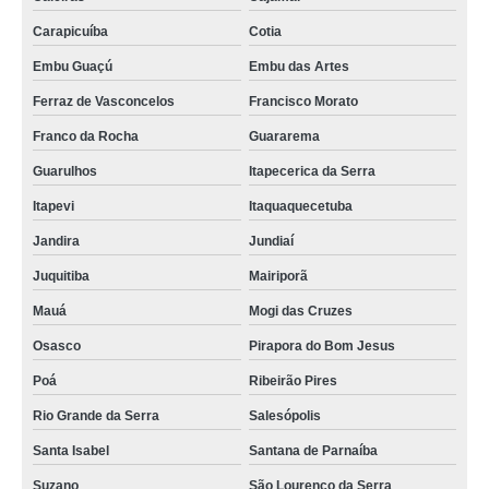
Carapicuíba
Cotia
Embu Guaçú
Embu das Artes
Ferraz de Vasconcelos
Francisco Morato
Franco da Rocha
Guararema
Guarulhos
Itapecerica da Serra
Itapevi
Itaquaquecetuba
Jandira
Jundiaí
Juquitiba
Mairiporã
Mauá
Mogi das Cruzes
Osasco
Pirapora do Bom Jesus
Poá
Ribeirão Pires
Rio Grande da Serra
Salesópolis
Santa Isabel
Santana de Parnaíba
Suzano
São Lourenço da Serra