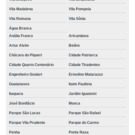
porta crachá valor Salesópolis
Vila Madalena
Vila Pompeia
lojas de porta crachá Paulínia
Vila Romana
Vila Sônia
porta crachá transparente Vila Albertina
Água Branca
porta crachás colorido Rio Grande da Serra
Anália Franco
Aricanduva
lojas de porta crachá vertical transparente São Domingos
Artur Alvim
Belém
porta crachás horizontal Parque do Chaves
Chácara do Piqueri
Cidade Patriarca
porta crachá de plástico valor Bertioga
Cidade Quarto Centenário
Cidade Tiradentes
lojas de porta crachá horizontal Jacareí
Engenheiro Goulart
Ermelino Matarazzo
porta crachá rígido Poá
Guaianases
Itaim Paulista
orçamento de porta crachá retrátil Guararema
Itaquera
Jardim Iguatemi
José Bonifácio
Mooca
porta crachá vertical transparente Jaguaré
Parque São Lucas
Parque São Rafael
porta crachá vertical transparente Hortolândia
Parque Vila Prudente
Parque do Carmo
orçamento de porta crachá conjugado São José do Rio Preto
Penha
Ponte Rasa
lojas de porta crachá colorido Caieras