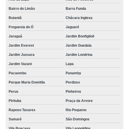
orçamento de porta crachá conjugado Vila Sônia
Bairro do Limão
Barra Funda
orçamento de porta crachá São Carlos
Butantã
Chácara Inglesa
porta crachá plástico valor Vila Sônia
Freguesia do Ó
Jaguaré
lojas de porta crachá horizontal Jaçanã
Jaraguá
Jardim Bonfiglioli
porta crachás de plástico Pirapora do Bom Jesus
Jardim Everest
Jardim Guedala
porta crachá vertical transparente valor Ilha Comprida
Jardim Jussara
Jardim Londrina
porta crachás de plástico Embu Guaçú
Jardim Vazani
Lapa
porta crachá Morumbi
Pacaembu
Panamby
porta crachá colorido valor Alphaville
Parque Maria Domitila
Perdizes
porta crachá de plástico valor Vila Andrade
Perus
Pinheiros
porta crachá conjugado valor Jardim São Luiz
Pirituba
Praça da Arvore
Raposo Tavares
Rio Pequeno
porta crachá horizontal Butantã
Sumaré
São Domingos
porta crachá vertical transparente valor Taubaté
Vila Boaçava
Vila Leopoldina