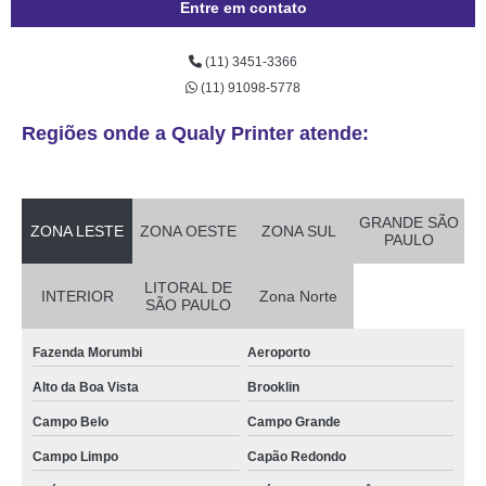
Entre em contato
lojas de porta crachá retrátil Itaquera
(11) 3451-3366
lojas de porta crachá colorido Vila Suzana
(11) 91098-5778
porta crachás transparente Americana
Regiões onde a Qualy Printer atende:
orçamento de porta crachá vertical transparente Santa Isabel
porta crachá transparente valor Ilha Comprida
lojas de porta crachá Vila Pompeia
GRANDE SÃO
ZONA LESTE
ZONA OESTE
ZONA SUL
PAULO
porta crachás Planalto Paulista
LITORAL DE
orçamento de porta crachá rígido Nossa Senhora do Ó
INTERIOR
Zona Norte
SÃO PAULO
orçamento de porta crachá plástico Panamby
Fazenda Morumbi
Aeroporto
porta crachás São Mateus
Alto da Boa Vista
Brooklin
porta crachá rígido Jundiaí
Campo Belo
Campo Grande
porta crachá colorido valor Praça da Arvore
Campo Limpo
Capão Redondo
lojas de porta crachá conjugado Itaim Bibi