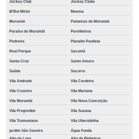
Jockey Club
Jockey Clube
porta crachá de plástico Santa Isabel
M'Boi Mirim
Moema
lojas de porta crachá plástico Embu das Artes
Morumbi
Paineiras do Morumbi
porta crachá retrátil Ribeirão Pires
Paraíso do Morumbi
Parelheiros
orçamento de porta crachá retrátil Osasco
Pedreira
Planalto Paulista
porta crachá transparente valor Santos
Real Parque
Sacomã
orçamento de porta crachá plástico Raposo Tavares
Santa Cruz
Santo Amaro
porta crachá transparente Salesópolis
Saúde
Socorro
porta crachás rígido São Miguel Paulista
Vila Andrade
Vila Cordeiro
porta crachá conjugado valor M'Boi Mirim
Vila Cruzeiro
Vila Mariana
orçamento de porta crachá Vila Gustavo
Vila Morumbi
Vila Nova Conceição
orçamento de porta crachá transparente Jardim Marajoara
Vila Progredior
Vila Suzana
Vila Tramontano
Vila Uberabinha
porta crachá retrátil valor Vila Curuçá
jardim São Saveiro
Água Funda
porta crachás rígido Cidade Dutra
Alto da Lapa
Alto de Pinheiros