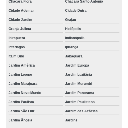
Chácara Flora
Chácara Santo Antônio
lojas de porta crachá de plástico Vila Marisa Mazzei
Cidade Ademar
Cidade Dutra
porta crachá horizontal valor Vila Guilherme
Cidade Jardim
Grajau
porta crachá colorido Vila Andrade
Granja Julieta
Heliópolis
lojas de porta crachá de plástico Alto da Boa Vista
Ibirapuera
Indianópolis
porta crachá Vila Carrão
Interlagos
Ipiranga
porta crachá plástico Itatiba
Itaim Bibi
Jabaquara
orçamento de porta crachá transparente Louveira
Jardim América
Jardim Europa
porta crachá rígido valor Parque São Lucas
Jardim Leonor
Jardim Luzitânia
Jardim Marajoara
Jardim Morumbi
lojas de porta crachá conjugado Ribeirão Pires
Jardim Novo Mundo
Jardim Panorama
orçamento de porta crachá rígido Artur Alvim
Jardim Paulista
Jardim Paulistano
porta crachá plástico valor Araraquara
Jardim São Luiz
Jardim das Acácias
porta crachá conjugado Jardim São Paulo
Jardim Ângela
Jardins
lojas de porta crachá retrátil Santa Isabel