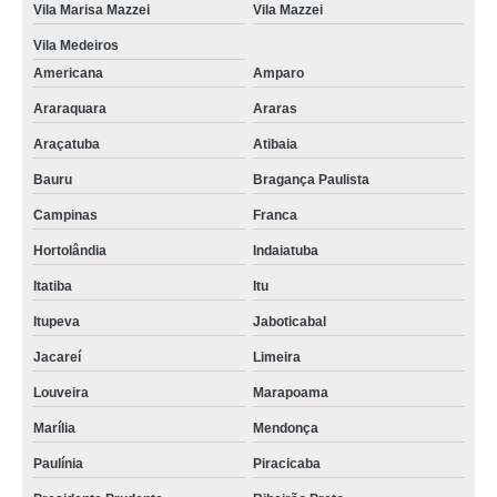
Vila Marisa Mazzei
Vila Mazzei
Vila Medeiros
Americana
Amparo
Araraquara
Araras
Araçatuba
Atibaia
Bauru
Bragança Paulista
Campinas
Franca
Hortolândia
Indaiatuba
Itatiba
Itu
Itupeva
Jaboticabal
Jacareí
Limeira
Louveira
Marapoama
Marília
Mendonça
Paulínia
Piracicaba