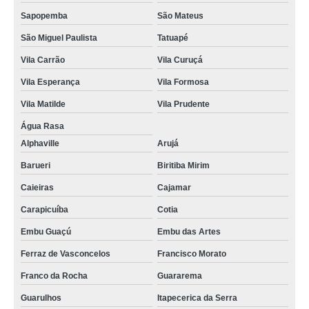
Sapopemba
São Mateus
porta crachá horizontal valor Jardim Novo Mundo
São Miguel Paulista
Tatuapé
porta crachá plástico Salesópolis
Vila Carrão
Vila Curuçá
porta crachá conjugado Itatiba
Vila Esperança
Vila Formosa
lojas de porta crachá transparente Sacomã
Vila Matilde
Vila Prudente
lojas de porta crachá rígido Tatuapé
Água Rasa
orçamento de porta crachá horizontal São José do Rio Preto
Alphaville
Arujá
porta crachá valor Cantareira
Barueri
Biritiba Mirim
porta crachá de plástico Atibaia
Caieiras
Cajamar
orçamento de porta crachá colorido Anália Franco
Carapicuíba
Cotia
Embu Guaçú
Embu das Artes
porta crachá horizontal Indianópolis
Ferraz de Vasconcelos
Francisco Morato
lojas de porta crachá transparente Campo Grande
Franco da Rocha
Guararema
porta crachás transparente Campo Belo
Guarulhos
Itapecerica da Serra
porta crachá retrátil valor São Lourenço da Serra