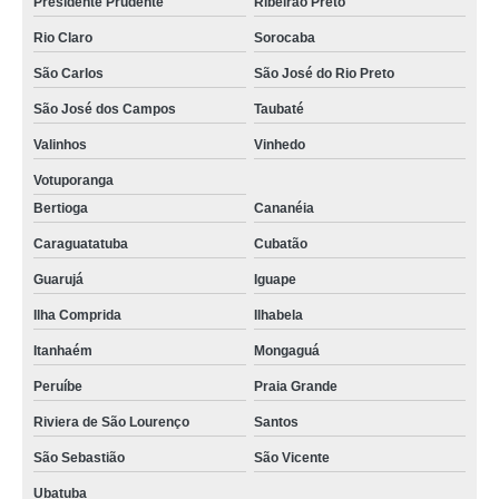
Presidente Prudente
Ribeirão Preto
Rio Claro
Sorocaba
São Carlos
São José do Rio Preto
São José dos Campos
Taubaté
Valinhos
Vinhedo
Votuporanga
Bertioga
Cananéia
Caraguatatuba
Cubatão
Guarujá
Iguape
Ilha Comprida
Ilhabela
Itanhaém
Mongaguá
Peruíbe
Praia Grande
Riviera de São Lourenço
Santos
São Sebastião
São Vicente
Ubatuba