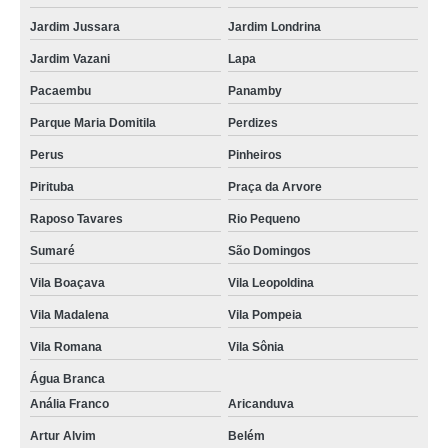
cartão de visita em pvc Vila Pompeia
Jardim Jussara
Jardim Londrina
cartão pvc personalizado valor Santa Isabel
Jardim Vazani
Lapa
cartão em pvc personalizado valor Jardins
Pacaembu
Panamby
cartão de pvc Parque São Domingos
Parque Maria Domitila
Perdizes
cartão pvc personalizado Jardim Paulistano
Perus
Pinheiros
cartão fidelidade pvc Taboão da Serra
Pirituba
Praça da Arvore
Raposo Tavares
Rio Pequeno
cartão em pvc personalizado Carandiru
Sumaré
São Domingos
empresa que faz cartão de pvc personalizado Paraíso do Morumbi
Vila Boaçava
Vila Leopoldina
cartão de pvc Chora Menino
Vila Madalena
Vila Pompeia
cartão em pvc personalizado valor Perdizes
Vila Romana
Vila Sônia
empresa que faz cartão pvc personalizado Fazenda Morumbi
Água Branca
empresa que faz cartão de visita pvc Paraíso do Morumbi
Anália Franco
Aricanduva
cartão de pvc personalizado Parque São Domingos
Artur Alvim
Belém