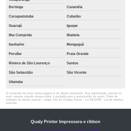
Bertioga
Cananéia
Caraguatatuba
Cubatão
Guarujá
Iguape
Ilha Comprida
Ilhabela
Itanhaém
Mongaguá
Peruíbe
Praia Grande
Riviera de São Lourenço
Santos
São Sebastião
São Vicente
Ubatuba
O conteúdo do texto desta página é de direito reservado. Sua reprodução, parcial ou
total, mesmo citando nossos links, é proibida sem a autorização do autor. Crime de
violação de direito autoral – artigo 184 do Código Penal –
Lei 9610/98 - Lei de direitos
autorais
.
Qualy Printer Impressora e ribbon
(11) 3451-3366
(11) 91098-5778