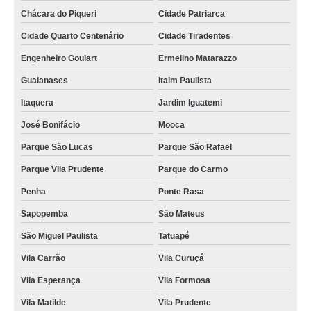
cartão de pvc preço Pompéia
Chácara do Piqueri
Cidade Patriarca
cartão pvc Araçatuba
Cidade Quarto Centenário
Cidade Tiradentes
onde comprar cartão de visita pvc Carandiru
Engenheiro Goulart
Ermelino Matarazzo
cartão pvc para crachás Ibirapuera
Guaianases
Itaim Paulista
onde comprar cartão pvc Jardim América
Itaquera
Jardim Iguatemi
José Bonifácio
Mooca
empresa que faz cartão de acesso pvc Santana de Parnaíba
Parque São Lucas
Parque São Rafael
cartão de visita em pvc preço Itupeva
Parque Vila Prudente
Parque do Carmo
empresa que faz cartão em pvc personalizado Ilhabela
Penha
Ponte Rasa
onde comprar cartão de acesso pvc Vila Cordeiro
Sapopemba
São Mateus
onde comprar cartão pvc para crachás Santo Amaro
São Miguel Paulista
Tatuapé
empresa que faz cartão de pvc Vila Cruzeiro
Vila Carrão
Vila Curuçá
cartão de pvc personalizado valor Vila Carrão
Vila Esperança
Vila Formosa
onde comprar cartão pvc personalizado Jaraguá
Vila Matilde
Vila Prudente