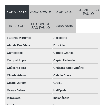
cartão pvc para crachás Lapa
cartão de pvc personalizado preço Brooklin
GRANDE SÃO
ZONA LESTE
ZONA OESTE
ZONA SUL
PAULO
cartão de acesso pvc Cidade Ademar
LITORAL DE
cartão pvc personalizado preço Lapa
INTERIOR
Zona Norte
SÃO PAULO
cartão de pvc valor Marapoama
Fazenda Morumbi
Aeroporto
cartão fidelidade pvc preço São Carlos
Alto da Boa Vista
Brooklin
empresa que faz cartão pvc para crachás Caieras
Campo Belo
Campo Grande
cartão de pvc valor Santa Isabel
Campo Limpo
Capão Redondo
cartão de visita pvc valor Vargem Grande Paulista
Chácara Flora
Chácara Santo Antônio
onde comprar cartão em pvc personalizado Cidade Jardim
Cidade Ademar
Cidade Dutra
cartão pvc valor Jardim Jussara
Cidade Jardim
Grajau
cartão de acesso pvc preço Parque Anhembi
Granja Julieta
Heliópolis
cartão pvc valor Vila Formosa
Ibirapuera
Indianópolis
cartão em pvc personalizado Parque Anhembi