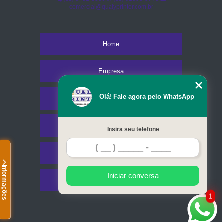
comercial@qualyprinter.com.br
Home
Empresa
Olá! Fale agora pelo WhatsApp
Missão
Serviços
Insira seu telefone
Contato
Informações
Iniciar conversa
Mapa do site
1