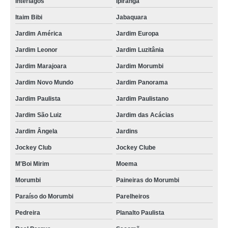
Interlagos
Ipiranga
cartão de pvc personalizado preço Vila Chica Luíza
Itaim Bibi
Jabaquara
cartão de visita em pvc preço Jardim Guedala
Jardim América
Jardim Europa
empresa que faz cartão de acesso pvc Raposo Tavares
Jardim Leonor
Jardim Luzitânia
Jardim Marajoara
Jardim Morumbi
onde comprar cartão de pvc personalizado Jardim Marajoara
Jardim Novo Mundo
Jardim Panorama
cartão de visita pvc preço Lauzane Paulista
Jardim Paulista
Jardim Paulistano
onde comprar cartão pvc Mooca
Jardim São Luiz
Jardim das Acácias
onde comprar cartão fidelidade pvc Riviera de São Lourenço
Jardim Ângela
Jardins
cartão pvc personalizado preço Jardim Bonfiglioli
Jockey Club
Jockey Clube
empresa que faz cartão pvc personalizado Hortolândia
M'Boi Mirim
Moema
onde comprar cartão pvc personalizado Piracicaba
Morumbi
Paineiras do Morumbi
cartão em pvc personalizado preço São José dos Campos
Paraíso do Morumbi
Parelheiros
empresa que faz cartão de visita pvc Jaçanã
Pedreira
Planalto Paulista
cartão pvc personalizado Guarulhos