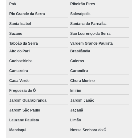
Poá
Ribeirão Pires
cartão de visita em pvc valor Indaiatuba
Rio Grande da Serra
Salesópolis
Santa Isabel
Santana de Parnaíba
Suzano
São Lourenço da Serra
Taboão da Serra
Vargem Grande Paulista
Alto do Pari
Brasilândia
Cachoeirinha
Caieras
Cantareira
Carandiru
Casa Verde
Chora Menino
Freguesia do Ó
Imirim
Jardim Guarapiranga
Jardim Japão
Jardim São Paulo
Jaçanã
Lauzane Paulista
Limão
Mandaqui
Nossa Senhora do Ó