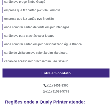
cartão pvc preço Embu Guaçú
empresa que faz cartão pvc Vila Formosa
empresa que faz cartão pvc Brooklin
onde comprar cartão de visita em pvc Interlagos
cartão pvc para crachás valor Iguape
onde comprar cartão em pvc personalizado Água Branca
cartão de visita em pvc valor Jardim Marajoara
cartão de acesso pvc preço jardim São Saveiro
cartão fidelidade pvc valor Mairiporã
Entre em contato
cartão de acesso pvc valor Vila Morumbi
(11) 3451-3366
onde comprar cartão de visita em pvc Iguape
(11) 91098-5778
onde comprar cartão de acesso pvc Fazenda Morumbi
Regiões onde a Qualy Printer atende:
empresa que faz cartão de visita em pvc Itatiba