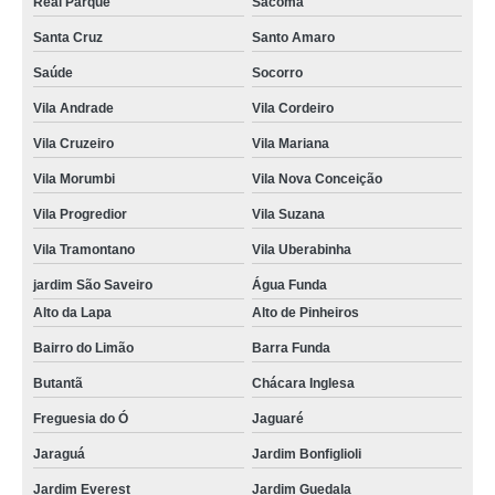
Real Parque
Sacomã
cartão pvc preço Pacaembu
Santa Cruz
Santo Amaro
cartão pvc Jardim das Acácias
Saúde
Socorro
cartão de visita pvc valor Jaçanã
Vila Andrade
Vila Cordeiro
cartão fidelidade pvc Carapicuíba
Vila Cruzeiro
Vila Mariana
onde comprar cartão de visita pvc Amparo
Vila Morumbi
Vila Nova Conceição
cartão de visita pvc Itupeva
Vila Progredior
Vila Suzana
Vila Tramontano
Vila Uberabinha
onde comprar cartão fidelidade pvc Parque Anhembi
jardim São Saveiro
Água Funda
onde comprar cartão de pvc personalizado São Sebastião
Alto da Lapa
Alto de Pinheiros
empresa que faz cartão de visita em pvc Jockey Club
Bairro do Limão
Barra Funda
cartão de pvc personalizado valor Campo Belo
Butantã
Chácara Inglesa
cartão de acesso pvc Alto do Pari
Freguesia do Ó
Jaguaré
cartão em pvc personalizado preço Cidade Patriarca
Jaraguá
Jardim Bonfiglioli
cartão fidelidade pvc preço Aricanduva
Jardim Everest
Jardim Guedala