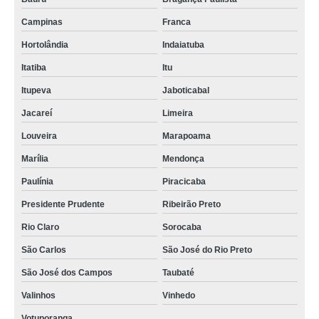
Campinas
Franca
Hortolândia
Indaiatuba
Itatiba
Itu
Itupeva
Jaboticabal
Jacareí
Limeira
Louveira
Marapoama
Marília
Mendonça
Paulínia
Piracicaba
Presidente Prudente
Ribeirão Preto
Rio Claro
Sorocaba
São Carlos
São José do Rio Preto
São José dos Campos
Taubaté
Valinhos
Vinhedo
Votuporanga