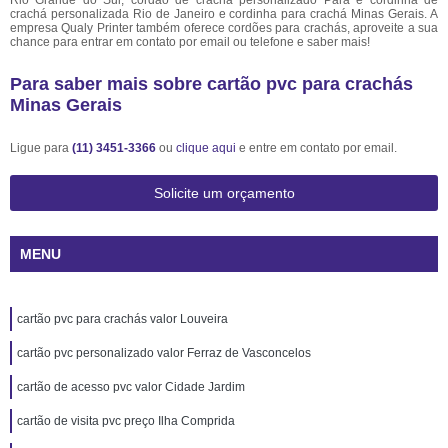
Rio Grande do Sul, cordão de crachá personalizado Pará e cordinha de
crachá personalizada Rio de Janeiro e cordinha para crachá Minas Gerais. A
empresa Qualy Printer também oferece cordões para crachás, aproveite a sua
chance para entrar em contato por email ou telefone e saber mais!
Para saber mais sobre cartão pvc para crachás
Minas Gerais
Ligue para
(11) 3451-3366
ou
clique aqui
e entre em contato por email.
Solicite um orçamento
MENU
cartão pvc para crachás valor Louveira
cartão pvc personalizado valor Ferraz de Vasconcelos
cartão de acesso pvc valor Cidade Jardim
cartão de visita pvc preço Ilha Comprida