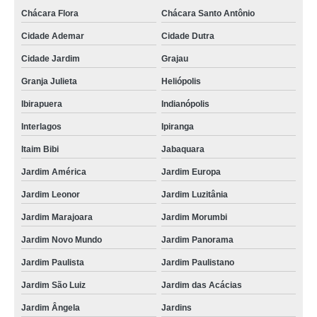
cotação de cartão em pvc branco Pirituba
Chácara Flora
Chácara Santo Antônio
cotação de cartão de pvc para crachá Santo Amaro
Cidade Ademar
Cidade Dutra
cartão pvc hid preço Praia Grande
Cidade Jardim
Grajau
cartão pvc hid Caieras
Granja Julieta
Heliópolis
procuro por cartão pvc branco para crachá Paineiras do Morumbi
Ibirapuera
Indianópolis
procuro por cartão pvc com chip Bauru
Interlagos
Ipiranga
cartões pvc com chip Jardim Ângela
Itaim Bibi
Jabaquara
cartão pvc acura preço Mongaguá
Jardim América
Jardim Europa
cotação de cartão pvc branco Rio Pequeno
Jardim Leonor
Jardim Luzitânia
Jardim Marajoara
Jardim Morumbi
procuro por cartão pvc branco São Sebastião
Jardim Novo Mundo
Jardim Panorama
procuro por cartão pvc branco São José dos Campos
Jardim Paulista
Jardim Paulistano
cartão pvc branco preço Parque do Carmo
Jardim São Luiz
Jardim das Acácias
cartões pvc acura Aricanduva
Jardim Ângela
Jardins
cartão pvc com chip preço Louveira