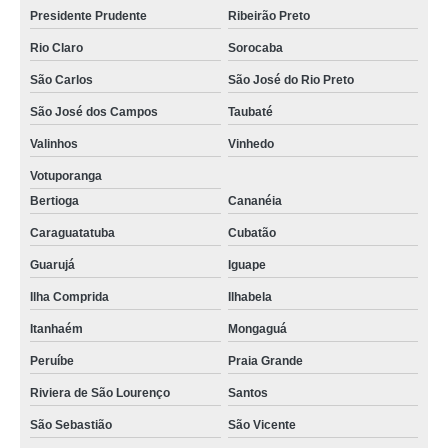
Presidente Prudente
Ribeirão Preto
Rio Claro
Sorocaba
São Carlos
São José do Rio Preto
São José dos Campos
Taubaté
Valinhos
Vinhedo
Votuporanga
Bertioga
Cananéia
Caraguatatuba
Cubatão
Guarujá
Iguape
Ilha Comprida
Ilhabela
Itanhaém
Mongaguá
Peruíbe
Praia Grande
Riviera de São Lourenço
Santos
São Sebastião
São Vicente