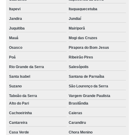
cartões em pvc Penha
Itapevi
Itaquaquecetuba
cartões pvc brancos para crachás Planalto Paulista
Jandira
Jundiaí
cartão de pvc para crachá preço Itapevi
Juquitiba
Mairiporã
cotação de cartão pvc branco para crachá Sorocaba
Mauá
Mogi das Cruzes
cotação de cartão pvc para crachá Paineiras do Morumbi
Osasco
Pirapora do Bom Jesus
cartões de pvc brancos para crachás Rio Pequeno
Poá
Ribeirão Pires
cartão de pvc mifare preço Aeroporto
Rio Grande da Serra
Salesópolis
cartão pvc com chip Vila Sônia
Santa Isabel
Santana de Parnaíba
cartão pvc com chip Jacareí
Suzano
São Lourenço da Serra
cotação de cartão em pvc branco Pirituba
Taboão da Serra
Vargem Grande Paulista
Alto do Pari
Brasilândia
cartão pvc branco preço Americana
Cachoeirinha
Caieras
cartão de pvc branco para crachá preço Ponte Rasa
Cantareira
Carandiru
cartões de pvc para crachás Lapa
Casa Verde
Chora Menino