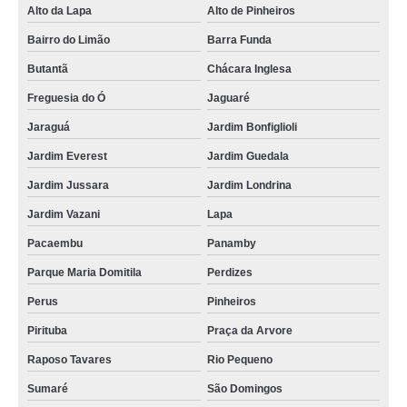
Alto da Lapa
Alto de Pinheiros
cartão em pvc Jardim São Luiz
Bairro do Limão
Barra Funda
cartões de pvc mifare Mauá
Butantã
Chácara Inglesa
cartões pvc brancos para crachás Jardim Everest
Freguesia do Ó
Jaguaré
cartão em pvc preço Louveira
Jaraguá
Jardim Bonfiglioli
cartões pvc para crachás Jardim Ângela
Jardim Everest
Jardim Guedala
cotação de cartão de pvc branco para crachá Marília
Jardim Jussara
Jardim Londrina
cartão pvc para crachá Jardim Vazani
Jardim Vazani
Lapa
cotação de cartão pvc acura Itapecerica da Serra
Pacaembu
Panamby
cartão pvc branco para crachá Chora Menino
Parque Maria Domitila
Perdizes
cartão de pvc para crachá preço Panamby
Perus
Pinheiros
cartão em pvc branco Guaianases
Pirituba
Praça da Arvore
Raposo Tavares
Rio Pequeno
procuro por cartão de pvc para crachá Parque São Lucas
Sumaré
São Domingos
cartão pvc branco para crachá preço Jardim São Luiz