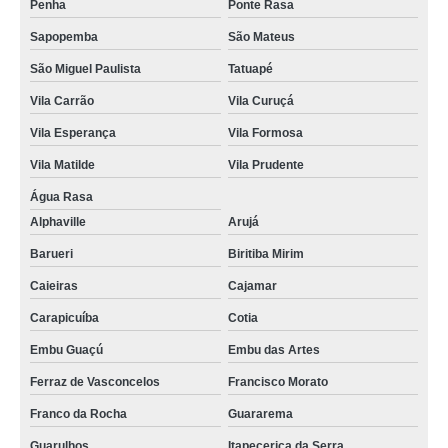
Penha
Ponte Rasa
cartão pvc branco Anália Franco
Sapopemba
São Mateus
procuro por cartão de pvc branco para crachá Caieras
São Miguel Paulista
Tatuapé
cartão pvc com chip preço Barueri
Vila Carrão
Vila Curuçá
procuro por cartão em pvc branco Parelheiros
Vila Esperança
Vila Formosa
cartão em pvc Aricanduva
Vila Matilde
Vila Prudente
cotação de cartão pvc branco para crachá Americana
Água Rasa
cartão em pvc branco Imirim
Alphaville
Arujá
procuro por cartão de pvc branco para crachá Guarulhos
Barueri
Biritiba Mirim
cartão de pvc para crachá Jaraguá
Caieiras
Cajamar
cartões em pvc Tremembé
Carapicuíba
Cotia
Embu Guaçú
Embu das Artes
procuro por cartão pvc hid Atibaia
Ferraz de Vasconcelos
Francisco Morato
procuro por cartão de pvc para crachá Pinheiros
Franco da Rocha
Guararema
procuro por cartão pvc para crachá Planalto Paulista
Guarulhos
Itapecerica da Serra