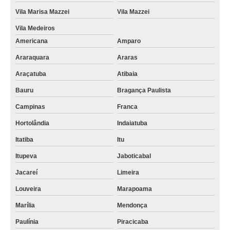
Vila Marisa Mazzei
Vila Mazzei
Vila Medeiros
Americana
Amparo
Araraquara
Araras
Araçatuba
Atibaia
Bauru
Bragança Paulista
Campinas
Franca
Hortolândia
Indaiatuba
Itatiba
Itu
Itupeva
Jaboticabal
Jacareí
Limeira
Louveira
Marapoama
Marília
Mendonça
Paulínia
Piracicaba