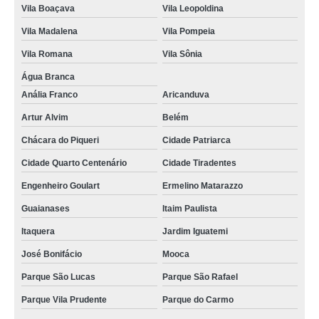
Vila Boaçava
Vila Leopoldina
cartão em pvc branco preço Água Branca
Vila Madalena
Vila Pompeia
procuro por cartão pvc branco para crachá Vila Curuçá
Vila Romana
Vila Sônia
cotação de cartão de pvc mifare Água Branca
Água Branca
cartão pvc branco para crachá São Lourenço da Serra
Anália Franco
Aricanduva
cartão pvc acura Guararema
Artur Alvim
Belém
cartão de pvc branco para crachá preço Vila Boaçava
Chácara do Piqueri
Cidade Patriarca
cartão pvc acura Santa Isabel
Cidade Quarto Centenário
Cidade Tiradentes
cartão de pvc mifare São Mateus
Engenheiro Goulart
Ermelino Matarazzo
cartão pvc hid preço Vila Gustavo
Guaianases
Itaim Paulista
procuro por cartão pvc acura Guaianases
Itaquera
Jardim Iguatemi
José Bonifácio
Mooca
cartões de pvc mifare Butantã
Parque São Lucas
Parque São Rafael
procuro por cartão em pvc Bairro do Limão
Parque Vila Prudente
Parque do Carmo
cartão pvc hid Sorocaba