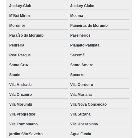
Jockey Club
Jockey Clube
procuro por cartão pvc para crachá Pompéia
M'Boi Mirim
Moema
cartões de pvc brancos para crachás Cantareira
Morumbi
Paineiras do Morumbi
cotação de cartão pvc acura Vargem Grande Paulista
Paraíso do Morumbi
Parelheiros
cotação de cartão em pvc Heliópolis
Pedreira
Planalto Paulista
cartão pvc para crachá preço Santo Amaro
Real Parque
Sacomã
cotação de cartão pvc hid Suzano
Santa Cruz
Santo Amaro
cotação de cartão em pvc Vila Pompeia
Saúde
Socorro
cartão em pvc preço Campo Limpo
Vila Andrade
Vila Cordeiro
cotação de cartão de pvc mifare Itapevi
Vila Cruzeiro
Vila Mariana
cartão pvc branco para crachá preço Suzano
Vila Morumbi
Vila Nova Conceição
cotação de cartão de pvc para crachá Cananéia
Vila Progredior
Vila Suzana
Vila Tramontano
Vila Uberabinha
cartão pvc branco Moema
jardim São Saveiro
Água Funda
cotação de cartão pvc com chip Raposo Tavares