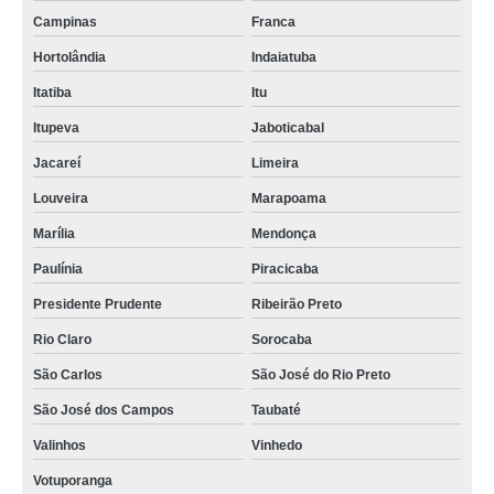
Campinas
Franca
Hortolândia
Indaiatuba
Itatiba
Itu
Itupeva
Jaboticabal
Jacareí
Limeira
Louveira
Marapoama
Marília
Mendonça
Paulínia
Piracicaba
Presidente Prudente
Ribeirão Preto
Rio Claro
Sorocaba
São Carlos
São José do Rio Preto
São José dos Campos
Taubaté
Valinhos
Vinhedo
Votuporanga