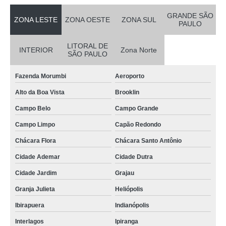
GRANDE SÃO
ZONA LESTE
ZONA OESTE
ZONA SUL
PAULO
LITORAL DE
INTERIOR
Zona Norte
SÃO PAULO
Fazenda Morumbi
Aeroporto
Alto da Boa Vista
Brooklin
Campo Belo
Campo Grande
Campo Limpo
Capão Redondo
Chácara Flora
Chácara Santo Antônio
Cidade Ademar
Cidade Dutra
Cidade Jardim
Grajau
Granja Julieta
Heliópolis
Ibirapuera
Indianópolis
Interlagos
Ipiranga