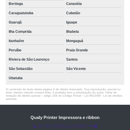
Bertioga
Cananéia
Caraguatatuba
Cubatão
Guarujá
Iguape
Ilha Comprida
Ilhabela
Itanhaém
Mongaguá
Peruíbe
Praia Grande
Riviera de São Lourenço
Santos
São Sebastião
São Vicente
Ubatuba
O conteúdo do texto desta página é de direito reservado. Sua reprodução, parcial ou
total, mesmo citando nossos links, é proibida sem a autorização do autor. Crime de
violação de direito autoral – artigo 184 do Código Penal –
Lei 9610/98 - Lei de direitos
autorais
.
Qualy Printer Impressora e ribbon
(11) 3451-3366
(11) 91098-5778