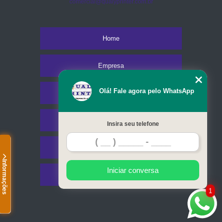
comercial@qualyprinter.com.br
Home
Empresa
Olá! Fale agora pelo WhatsApp
Missão
Serviços
Insira seu telefone
Contato
Informações
Iniciar conversa
Mapa do site
1