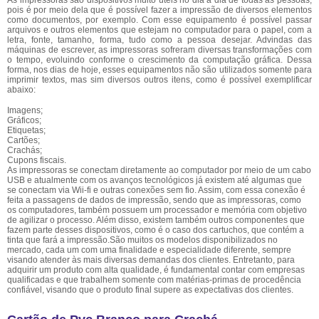
As impressoras são dispositivos muito úteis no dia a dia de todas as pessoas,
pois é por meio dela que é possível fazer a impressão de diversos elementos
como documentos, por exemplo. Com esse equipamento é possível passar
arquivos e outros elementos que estejam no computador para o papel, com a
letra, fonte, tamanho, forma, tudo como a pessoa desejar. Advindas das
máquinas de escrever, as impressoras sofreram diversas transformações com
o tempo, evoluindo conforme o crescimento da computação gráfica. Dessa
forma, nos dias de hoje, esses equipamentos não são utilizados somente para
imprimir textos, mas sim diversos outros itens, como é possível exemplificar
abaixo:
Imagens;
Gráficos;
Etiquetas;
Cartões;
Crachás;
Cupons fiscais.
As impressoras se conectam diretamente ao computador por meio de um cabo
USB e atualmente com os avanços tecnológicos já existem até algumas que
se conectam via Wii-fi e outras conexões sem fio. Assim, com essa conexão é
feita a passagens de dados de impressão, sendo que as impressoras, como
os computadores, também possuem um processador e memória com objetivo
de agilizar o processo. Além disso, existem também outros componentes que
fazem parte desses dispositivos, como é o caso dos cartuchos, que contém a
tinta que fará a impressão.São muitos os modelos disponibilizados no
mercado, cada um com uma finalidade e especialidade diferente, sempre
visando atender às mais diversas demandas dos clientes. Entretanto, para
adquirir um produto com alta qualidade, é fundamental contar com empresas
qualificadas e que trabalhem somente com matérias-primas de procedência
confiável, visando que o produto final supere as expectativas dos clientes.