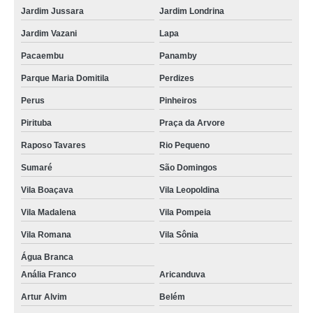
Jardim Jussara
Jardim Londrina
Jardim Vazani
Lapa
Pacaembu
Panamby
Parque Maria Domitila
Perdizes
Perus
Pinheiros
Pirituba
Praça da Arvore
Raposo Tavares
Rio Pequeno
Sumaré
São Domingos
Vila Boaçava
Vila Leopoldina
Vila Madalena
Vila Pompeia
Vila Romana
Vila Sônia
Água Branca
Anália Franco
Aricanduva
Artur Alvim
Belém