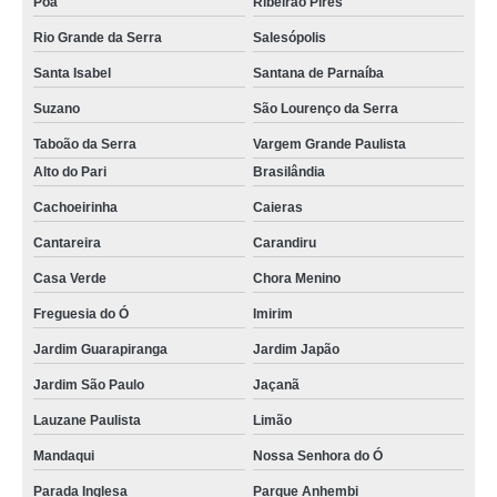
Poá
Ribeirão Pires
Rio Grande da Serra
Salesópolis
Santa Isabel
Santana de Parnaíba
Suzano
São Lourenço da Serra
Taboão da Serra
Vargem Grande Paulista
Alto do Pari
Brasilândia
Cachoeirinha
Caieras
Cantareira
Carandiru
Casa Verde
Chora Menino
Freguesia do Ó
Imirim
Jardim Guarapiranga
Jardim Japão
Jardim São Paulo
Jaçanã
Lauzane Paulista
Limão
Mandaqui
Nossa Senhora do Ó
Parada Inglesa
Parque Anhembi