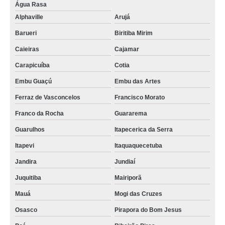
Água Rasa
Alphaville
Arujá
Barueri
Biritiba Mirim
Caieiras
Cajamar
Carapicuíba
Cotia
Embu Guaçú
Embu das Artes
Ferraz de Vasconcelos
Francisco Morato
Franco da Rocha
Guararema
Guarulhos
Itapecerica da Serra
Itapevi
Itaquaquecetuba
Jandira
Jundiaí
Juquitiba
Mairiporã
Mauá
Mogi das Cruzes
Osasco
Pirapora do Bom Jesus