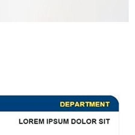
Porta Crachá Transparente
Port
Ribbon Colorido
Ribbon Co
Ribbon Fargo
Ribbon Ma
Ribbon Resina
Rib
Ribbon de Impressora
Rib
Ribbon Impressora Te
Ribbon Impressora Zebr
Ribbon para Impressora de Et
Ribbon para Impressora Zebr
Ribbon da Impressora Rio Grande
Ribbon de Impressoras Pa
Ribbon Metalizado pa
Ribbon para E