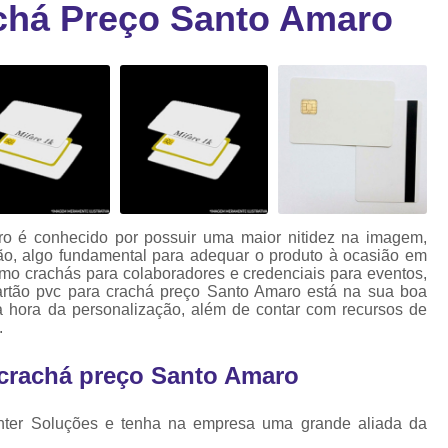
chá Preço Santo Amaro
Cartão Fidelidade Pvc
Cartão Pvc p
ra
as
Cartão Pvc Personalizado
Cordão de Crachá Poliést
Cordão para Crach
Cordão para Crachá em Po
Cordão para Crachá Person
aro é conhecido por possuir uma maior nitidez na imagem,
Fábrica 
são, algo fundamental para adequar o produto à ocasião em
como crachás para colaboradores e credenciais para eventos,
Cordões para Crachá
rtão pvc para crachá preço Santo Amaro está na sua boa
a hora da personalização, além de contar com recursos de
Cordinha de Crach
.
Cordinha p
 crachá preço Santo Amaro
Cordinha para Crac
Cordão Crachá Pe
inter Soluções e tenha na empresa uma grande aliada da