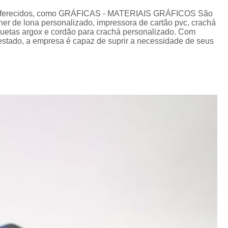
Cordão de Crachá Personalizado 
os oferecidos, como GRÁFICAS - MATERIAIS GRÁFICOS São
Cordão para Crachá com 
nner de lona personalizado, impressora de cartão pvc, crachá
iquetas argox e cordão para crachá personalizado. Com
Cordão Personal
stado, a empresa é capaz de suprir a necessidade de seus
Cordão Personalizad
Cordão Pers
Fita para Crachá Personalizada 
Crachá de Em
Crachá de Identificação 
Crachá em Branco
Cra
Crachá Identificação
Cr
Crachá com Cordão
Crachá de Identifica
Crachá e Cordão