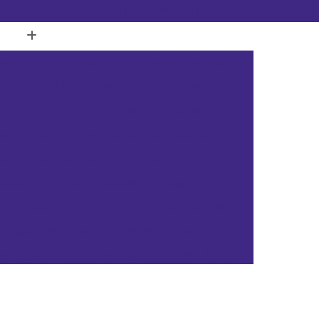
(11) 3451-3366
(11) 91098-5778
a com Ilhós
Banner de Lona Personalizado
Banner em Lona Personalizada
Banner Lona
nner Lona de Vinil
Banner Lona Fosca
tal
Cartão de Pvc Branco para Crachá
tão de Pvc para Crachá
Cartão em Pvc
Cartão Pvc Acura
Cartão Pvc Branco
Cartão Pvc com Chip
Cartão Pvc Hid
Cartão de Acesso Pvc Rio de Janeiro
as Gerais
Cartão de Pvc Rio Grande do Sul
ta Catarina
Cartão de Visita Pvc Pará
rsonalizado Rio Grande do Sul