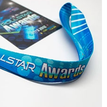
Crachá Perso
Crachá Personal
Crachá Personalizad
Crachá Personaliz
Crachá Personaliza
Crachá Personalizado Pvc Santa
Crachás Personalizado
Crachás Personalizados para E
Impressora Datacard
Impres
Impressora de Crachá
Impresso
Impressora de Etiquetas Argox
Impressora Zebra
Po
Porta Crachá Conjugado
Porta
Porta Crachá Plástico
Por