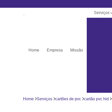
Serviços
Banner e
lona
Cartões de 
Cartões pv
Home
Empresa
Missão
Cordões pa
crachá
Cordões
personaliza
Crachás
Crachás
personaliza
Home
Serviços
cartões de pvc
cartão pvc hid
Impressor
Porta crach