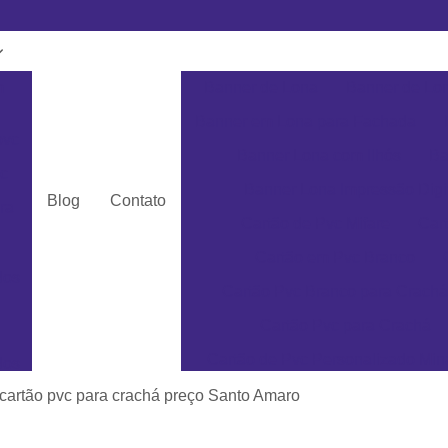
m
Banner de Lona
Banner de Lon
Banner em Lona para Fachada
pvc
Banner Lona com Ilhós
Ba
c
Banner Lona Impressão Digi
Blog
Contato
ra
Cartão de Pvc Mifare
Car
Cartão em Pvc Branco
dos
Cartão Pvc Branco para Crachá
Cartão Pvc para Crachá
Cartão de Pvc Personalizado Min
dos
Cartão de Visita em Pvc San
cartão pvc para crachá preço Santo Amaro
as
Cartão em Pvc Pe
ás