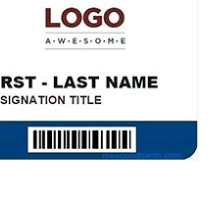
Ribbon para Impr
Ribbon para Impres
Ribbon para Impr
Ribbon para I
Ribbon para Zebra Gc420t Minas G