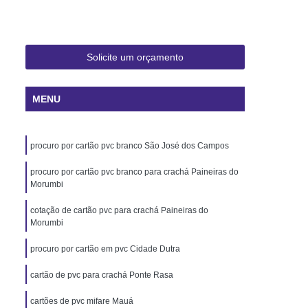
 Rio de Janeiro
Cartão Pvc Pará
ara Crachás Minas Gerais
 Santa Catarina
Cordão de Crachá
Solicite um orçamento
er
Cordão em Poliéster para Crachá
MENU
á
Cordão para Crachá Digital
liéster
Cordão para Crachá em Silk
procuro por cartão pvc branco São José dos Campos
alizado
Cordão Poliéster para Crachá
de Cordão para Crachá
procuro por cartão pvc branco para crachá Paineiras do
Morumbi
s Personalizados Santa Catarina
cotação de cartão pvc para crachá Paineiras do
á Personalizada Rio de Janeiro
Morumbi
ara Crachá Minas Gerais
procuro por cartão em pvc Cidade Dutra
há Personalizada Rio de Janeiro
cartão de pvc para crachá Ponte Rasa
rsonalizado Rio Grande do Sul
cartões de pvc mifare Mauá