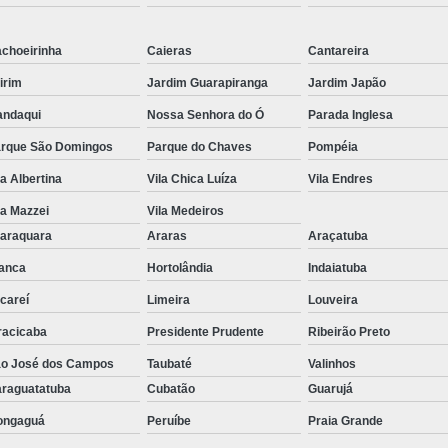
Ribbon para Impr
choeirinha
Caieras
Cantareira
Ribbon para Impres
irim
Jardim Guarapiranga
Jardim Japão
Ribbon para Impr
ndaqui
Nossa Senhora do Ó
Parada Inglesa
Ribbon para I
rque São Domingos
Parque do Chaves
Pompéia
Ribbon para Zebra Gc420t Minas G
la Albertina
Vila Chica Luíza
Vila Endres
la Mazzei
Vila Medeiros
araquara
Araras
Araçatuba
anca
Hortolândia
Indaiatuba
careí
Limeira
Louveira
racicaba
Presidente Prudente
Ribeirão Preto
o José dos Campos
Taubaté
Valinhos
raguatatuba
Cubatão
Guarujá
ongaguá
Peruíbe
Praia Grande