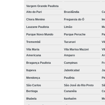
Vargem Grande Paulista
Alto do Pari
Brasilândia
Ca
Chora Menino
Freguesia do Ó
Im
Lauzane Paulista
Limão
Ma
Parque Novo Mundo
Parque Peruche
Pa
Tremembé
Tucuruvi
Vi
Vila Maria
Vila Marisa Mazzei
Vi
Americana
Amparo
Ar
Bragança Paulista
Campinas
Fr
Itupeva
Jaboticabal
Ja
Mendonça
Paulínia
Pi
São Carlos
São José do Rio Preto
Sã
Bertioga
Cananéia
Ca
Ilhabela
Itanhaém
M