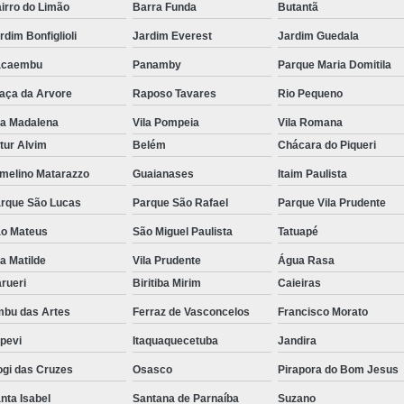
irro do Limão
Barra Funda
Butantã
Porta Crachá Transparente
Port
rdim Bonfiglioli
Jardim Everest
Jardim Guedala
Ribbon Colorido
Ribbon Co
acaembu
Panamby
Parque Maria Domitila
Ribbon Fargo
Ribbon Ma
aça da Arvore
Raposo Tavares
Rio Pequeno
Ribbon Resina
Rib
la Madalena
Vila Pompeia
Vila Romana
tur Alvim
Belém
Chácara do Piqueri
Ribbon de Impressora
Rib
melino Matarazzo
Guaianases
Itaim Paulista
Ribbon Impressora Te
rque São Lucas
Parque São Rafael
Parque Vila Prudente
Ribbon Impressora Zebr
o Mateus
São Miguel Paulista
Tatuapé
Ribbon para Impressora de Et
la Matilde
Vila Prudente
Água Rasa
Ribbon para Impressora Zebr
rueri
Biritiba Mirim
Caieiras
Ribbon da Impressora Rio Grande
bu das Artes
Ferraz de Vasconcelos
Francisco Morato
Ribbon de Impressoras Pa
apevi
Itaquaquecetuba
Jandira
Ribbon Metalizado pa
gi das Cruzes
Osasco
Pirapora do Bom Jesus
Ribbon para E
nta Isabel
Santana de Parnaíba
Suzano