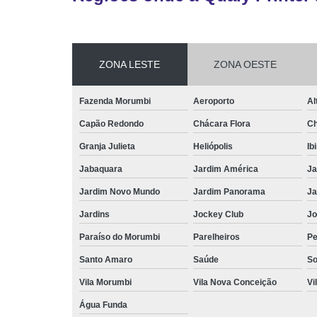
ZONA LESTE
ZONA OESTE
Fazenda Morumbi
Aeroporto
Al
Capão Redondo
Chácara Flora
Ch
Granja Julieta
Heliópolis
Ib
Jabaquara
Jardim América
Ja
Jardim Novo Mundo
Jardim Panorama
Ja
Jardins
Jockey Club
Jo
Paraíso do Morumbi
Parelheiros
Pe
Santo Amaro
Saúde
So
Vila Morumbi
Vila Nova Conceição
Vi
Água Funda