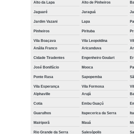
Alto da Lapa
Alto de Pinheiros
Ba
Jaguaré
Jaraguá
Ja
Jardim Vazani
Lapa
P
Pinheiros
Pirituba
Pr
Vila Boaçava
Vila Leopoldina
Vi
Anália Franco
Aricanduva
Ar
Cidade Tiradentes
Engenheiro Goulart
Er
José Bonifácio
Mooca
Pa
Ponte Rasa
Sapopemba
Sã
Vila Esperança
Vila Formosa
Vi
Alphaville
Arujá
Ba
Cotia
Embu Guaçú
Em
Guarulhos
Itapecerica da Serra
It
Mairiporã
Mauá
Mo
Rio Grande da Serra
Salesópolis
Sa