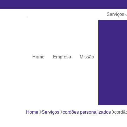
Serviços
Banner e
lona
Cartões de 
Cartões pv
Home
Empresa
Missão
Cordões pa
crachá
Cordões
personaliza
Crachás
Crachás
personaliza
Home
Serviços
cordões personalizados
cordã
Impressor
Porta crach