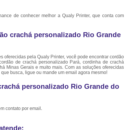
Cordão de Crachá Personalizado 
Cordão para Crachá com 
chance de conhecer melhor a Qualy Printer, que conta com
Cordão Personal
Cordão Personalizad
o crachá personalizado Rio Grande
Cordão Pers
Fita para Crachá Personalizada 
s oferecidas pela Qualy Printer, você pode encontrar cordão
Crachá de Em
cordão de crachá personalizado Pará, cordinha de crachá
chá Minas Gerais e muito mais. Com as soluções oferecidas
Crachá de Identificação 
o que busca, ligue ou mande um email agora mesmo!
Crachá em Branco
Cra
crachá personalizado Rio Grande do
Crachá Identificação
Cr
Crachá com Cordão
em contato por email.
Crachá de Identifica
Crachá e Cordão
atende: