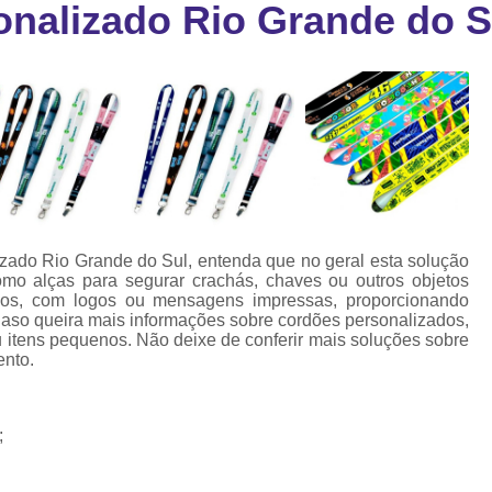
nalizado Rio Grande do S
Cartão Fidelidade Pvc
Cartão Pvc p
ra
as
Cartão Pvc Personalizado
Cordão de Crachá Poliést
Cordão para Crach
Cordão para Crachá em Po
Cordão para Crachá Person
zado Rio Grande do Sul, entenda que no geral esta solução
Fábrica 
o alças para segurar crachás, chaves ou outros objetos
rsos, com logos ou mensagens impressas, proporcionando
Cordões para Crachá
 Caso queira mais informações sobre cordões personalizados,
u itens pequenos. Não deixe de conferir mais soluções sobre
Cordinha de Crach
ento.
Cordinha p
Cordinha para Crac
;
Cordão Crachá Pe