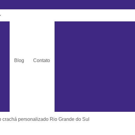
m
Banner de Lona
Banner de Lon
Banner em Lona para Fachada
pvc
Banner Lona com Ilhós
Ba
c
Banner Lona Impressão Digi
Blog
Contato
ra
Cartão de Pvc Mifare
Car
Cartão em Pvc Branco
dos
Cartão Pvc Branco para Crachá
Cartão Pvc para Crachá
Cartão de Pvc Personalizado Min
dos
Cartão de Visita em Pvc San
o crachá personalizado Rio Grande do Sul
as
Cartão em Pvc Pe
ás