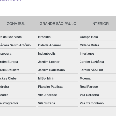
Crachá Perso
Crachá Personal
Crachá Personalizad
ZONA SUL
GRANDE SÃO PAULO
INTERIOR
Crachá Personaliz
Crachá Personaliza
to da Boa Vista
Brooklin
Campo Belo
Crachá Personalizado Pvc Santa
ácara Santo Antônio
Cidade Ademar
Cidade Dutra
Crachás Personalizado
irapuera
Indianópolis
Interlagos
Crachás Personalizados para E
rdim Europa
Jardim Leonor
Jardim Luzitânia
rdim Paulista
Jardim Paulistano
Jardim São Luiz
Impressora Datacard
Impres
ckey Clube
M'Boi Mirim
Moema
Impressora de Crachá
Impresso
dreira
Planalto Paulista
Real Parque
Impressora de Etiquetas Argox
corro
Vila Andrade
Vila Cordeiro
Impressora Zebra
Po
la Progredior
Vila Suzana
Vila Tramontano
Porta Crachá Conjugado
Porta
Porta Crachá Plástico
Por