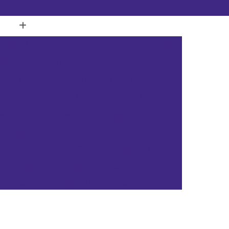
(11) 3451-3366
(11) 91098-5778
a com Ilhós
Banner de Lona Personalizado
Banner em Lona Personalizada
Banner Lona
nner Lona de Vinil
Banner Lona Fosca
tal
Cartão de Pvc Branco para Crachá
tão de Pvc para Crachá
Cartão em Pvc
Cartão Pvc Acura
Cartão Pvc Branco
Cartão Pvc com Chip
Cartão Pvc Hid
Cartão de Acesso Pvc Rio de Janeiro
as Gerais
Cartão de Pvc Rio Grande do Sul
ta Catarina
Cartão de Visita Pvc Pará
rsonalizado Rio Grande do Sul