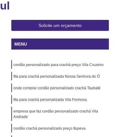
ul
 Rio de Janeiro
Cartão Pvc Pará
ara Crachás Minas Gerais
 Santa Catarina
Cordão de Crachá
Solicite um orçamento
er
Cordão em Poliéster para Crachá
MENU
á
Cordão para Crachá Digital
liéster
Cordão para Crachá em Silk
cordão personalizado para crachá preço Vila Cruzeiro
alizado
Cordão Poliéster para Crachá
de Cordão para Crachá
fita para crachá personalizada Nossa Senhora do Ó
s Personalizados Santa Catarina
onde comprar cordão personalizado crachá Taubaté
á Personalizada Rio de Janeiro
fita para crachá personalizada Vila Formosa
ara Crachá Minas Gerais
empresa que faz cordão personalizado crachá Vila
Andrade
há Personalizada Rio de Janeiro
rsonalizado Rio Grande do Sul
cordão crachá personalizado preço Itupeva