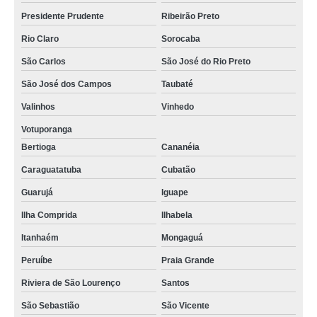
Presidente Prudente
Ribeirão Preto
Rio Claro
Sorocaba
São Carlos
São José do Rio Preto
São José dos Campos
Taubaté
Valinhos
Vinhedo
Votuporanga
Bertioga
Cananéia
Caraguatatuba
Cubatão
Guarujá
Iguape
Ilha Comprida
Ilhabela
Itanhaém
Mongaguá
Peruíbe
Praia Grande
Riviera de São Lourenço
Santos
São Sebastião
São Vicente