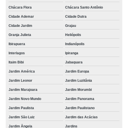
gráfica de cordão para crachá em poliéster Perdizes
Chácara Flora
Chácara Santo Antônio
empresas que fazem cordão para crachá Cajamar
Cidade Ademar
Cidade Dutra
empresas que fazem cordão para crachá em poliéster Itaim Bibi
Cidade Jardim
Grajau
gráfica de fábrica de cordão para crachá Campo Belo
Granja Julieta
Heliópolis
fábrica de cordão para crachá orçamento Barueri
Ibirapuera
Indianópolis
cordões poliéster para crachás Jabaquara
Interlagos
Ipiranga
gráfica de cordão de crachá poliéster Praça da Arvore
Itaim Bibi
Jabaquara
fábrica de cordão para crachá Guararema
Jardim América
Jardim Europa
cordão para crachá em poliéster orçamento Casa Verde
Jardim Leonor
Jardim Luzitânia
Jardim Marajoara
Jardim Morumbi
cordão de crachá poliéster Barueri
Jardim Novo Mundo
Jardim Panorama
cordões em poliéster para crachás Artur Alvim
Jardim Paulista
Jardim Paulistano
empresas que fazem cordão para crachá em poliéster Vila Albertina
Jardim São Luiz
Jardim das Acácias
cordão para crachá personalizado Raposo Tavares
Jardim Ângela
Jardins