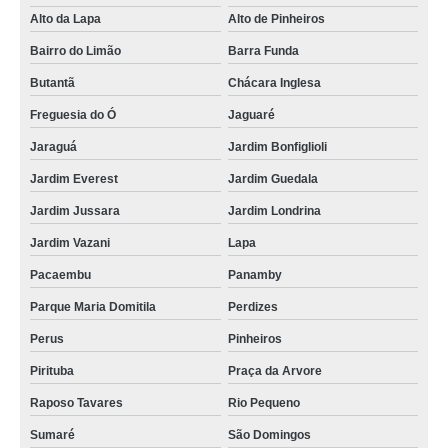
Alto da Lapa
Alto de Pinheiros
fábrica de cordões para crachás Belém
Bairro do Limão
Barra Funda
gráfica de cordão de crachá Vila Albertina
Butantã
Chácara Inglesa
cordão de crachá poliéster Cotia
Freguesia do Ó
Jaguaré
empresas que fazem cordão em poliéster para crachá Pedreira
Jaraguá
Jardim Bonfiglioli
gráfica de cordão de crachá poliéster Tatuapé
Jardim Everest
Jardim Guedala
empresas que fazem cordão para crachá Jardim Japão
Jardim Jussara
Jardim Londrina
gráfica de cordão em poliéster para crachá Jardim Ângela
Jardim Vazani
Lapa
cordões para crachás Vila Marisa Mazzei
Pacaembu
Panamby
cordões para crachás digital Guararema
Parque Maria Domitila
Perdizes
gráfica de cordão de crachá Guararema
Perus
Pinheiros
gráfica de cordão para crachá personalizado Bertioga
Pirituba
Praça da Arvore
Raposo Tavares
Rio Pequeno
empresas que fazem cordão de crachá Piracicaba
Sumaré
São Domingos
empresas que fazem cordão para crachá em silk Guarujá