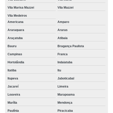
Vila Marisa Mazzei
Vila Mazzei
Vila Medeiros
Americana
Amparo
Araraquara
Araras
Araçatuba
Atibaia
Bauru
Bragança Paulista
Campinas
Franca
Hortolândia
Indaiatuba
Itatiba
Itu
Itupeva
Jaboticabal
Jacareí
Limeira
Louveira
Marapoama
Marília
Mendonça
Paulínia
Piracicaba