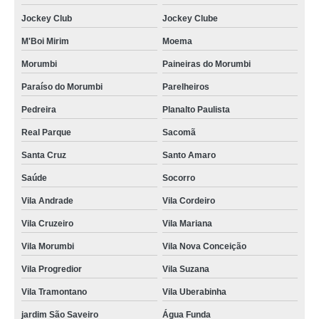
cordões para crachás personalizado Salesópolis
Jockey Club
Jockey Clube
cordão poliéster para crachá Vila Marisa Mazzei
M'Boi Mirim
Moema
fábrica de cordões para crachás Jardim Leonor
Morumbi
Paineiras do Morumbi
cordão em poliéster para crachá Atibaia
Paraíso do Morumbi
Parelheiros
cordões poliéster para crachás Cajamar
Pedreira
Planalto Paulista
gráfica de cordão poliéster para crachá Moema
Real Parque
Sacomã
empresas que fazem cordão para crachá personalizado Cananéia
Santa Cruz
Santo Amaro
empresas que fazem cordão poliéster para crachá Jaçanã
Saúde
Socorro
empresas que fazem fábrica de cordão para crachá Itaquera
Vila Andrade
Vila Cordeiro
cordão para crachá digital Santo Amaro
Vila Cruzeiro
Vila Mariana
cordões para crachás em silk Riviera de São Lourenço
Vila Morumbi
Vila Nova Conceição
cordão para crachá digital orçamento Rio Pequeno
Vila Progredior
Vila Suzana
Vila Tramontano
Vila Uberabinha
cordão para crachá em silk orçamento Socorro
jardim São Saveiro
Água Funda
cordão para crachá em silk Vila Andrade