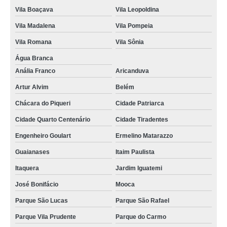
Vila Boaçava
Vila Leopoldina
empresas que fazem cordão de crachá Bertioga
Vila Madalena
Vila Pompeia
cordões para crachás personalizado Guarujá
Vila Romana
Vila Sônia
cordão poliéster para crachá orçamento Serra da Cantareira
Água Branca
cordão para crachá personalizado Santa Isabel
Anália Franco
Aricanduva
gráfica de cordão para crachá personalizado Jardim Leonor
Artur Alvim
Belém
empresas que fazem cordão para crachá digital Parque Vila Prudente
Chácara do Piqueri
Cidade Patriarca
cordão para crachá orçamento Rio Claro
Cidade Quarto Centenário
Cidade Tiradentes
empresas que fazem cordão de crachá poliéster Indianópolis
Engenheiro Goulart
Ermelino Matarazzo
cordão para crachá personalizado orçamento Jandira
Guaianases
Itaim Paulista
empresas que fazem cordão de crachá poliéster Guarulhos
Itaquera
Jardim Iguatemi
José Bonifácio
Mooca
gráfica de cordão para crachá Moema
Parque São Lucas
Parque São Rafael
cordão para crachá em silk orçamento Parelheiros
Parque Vila Prudente
Parque do Carmo
gráfica de cordão para crachá em silk Jardim Vazani