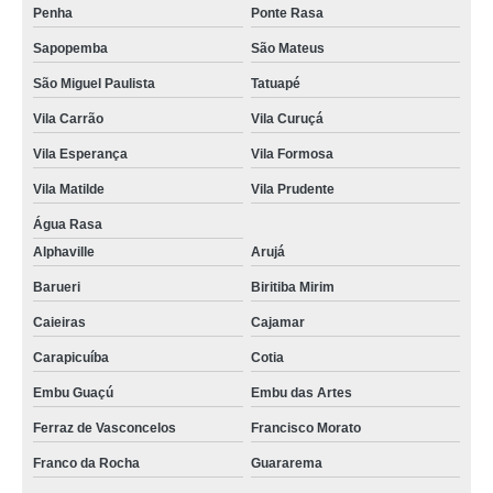
Penha
Ponte Rasa
gráfica de cordão para crachá Caieiras
Sapopemba
São Mateus
cordão para crachá em poliéster orçamento Cananéia
São Miguel Paulista
Tatuapé
cordão de crachá orçamento Praça da Arvore
Vila Carrão
Vila Curuçá
cordões para crachás Parque do Chaves
Vila Esperança
Vila Formosa
gráfica de cordão para crachá digital Jardim Leonor
Vila Matilde
Vila Prudente
gráfica de cordão para crachá em poliéster Jaboticabal
Água Rasa
fábrica de cordão para crachá Guarujá
Alphaville
Arujá
cordões de crachás Ribeirão Pires
Barueri
Biritiba Mirim
gráfica de fábrica de cordão para crachá Jardim Novo Mundo
Caieiras
Cajamar
cordão de crachá orçamento Rio Claro
Carapicuíba
Cotia
Embu Guaçú
Embu das Artes
cordões para crachás em silk Rio Grande da Serra
Ferraz de Vasconcelos
Francisco Morato
cordões para crachás digital Pinheiros
Franco da Rocha
Guararema
cordão em poliéster para crachá orçamento Mandaqui