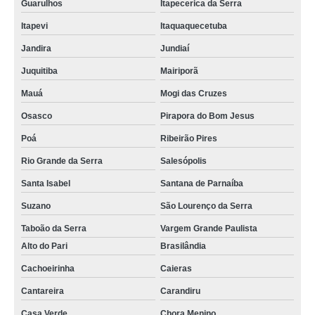
Guarulhos
Itapecerica da Serra
cordão para crachá em poliéster São Carlos
Itapevi
Itaquaquecetuba
cordão para crachá orçamento Casa Verde
Jandira
Jundiaí
cordão de crachá Engenheiro Goulart
Juquitiba
Mairiporã
gráfica de cordão poliéster para crachá Caraguatatuba
Mauá
Mogi das Cruzes
empresas que fazem cordão para crachá em silk São Domingos
Osasco
Pirapora do Bom Jesus
cordão de crachá Tremembé
Poá
Ribeirão Pires
cordão para crachá Vila Leopoldina
Rio Grande da Serra
Salesópolis
empresas que fazem cordão para crachá digital Sapopemba
Santa Isabel
Santana de Parnaíba
empresas que fazem fábrica de cordão para crachá Parque do Carmo
Suzano
São Lourenço da Serra
Taboão da Serra
Vargem Grande Paulista
Alto do Pari
Brasilândia
Cachoeirinha
Caieras
Cantareira
Carandiru
Casa Verde
Chora Menino