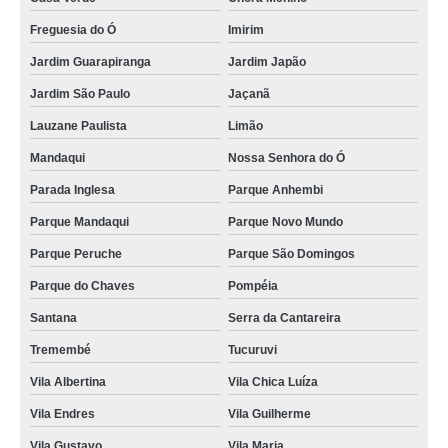
Freguesia do Ó
Imirim
Jardim Guarapiranga
Jardim Japão
Jardim São Paulo
Jaçanã
Lauzane Paulista
Limão
Mandaqui
Nossa Senhora do Ó
Parada Inglesa
Parque Anhembi
Parque Mandaqui
Parque Novo Mundo
Parque Peruche
Parque São Domingos
Parque do Chaves
Pompéia
Santana
Serra da Cantareira
Tremembé
Tucuruvi
Vila Albertina
Vila Chica Luíza
Vila Endres
Vila Guilherme
Vila Gustavo
Vila Maria