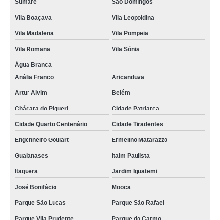
Sumaré
São Domingos
empresas que fazem cordão poliéster para crachá Parque São Rafael
Vila Boaçava
Vila Leopoldina
empresas que fazem cordão poliéster para crachá Guaianases
Vila Madalena
Vila Pompeia
empresas que fazem cordão para crachá em poliéster Indianópolis
Vila Romana
Vila Sônia
fábrica de cordão para crachá Pedreira
Água Branca
cordão para crachá digital orçamento Ribeirão Pires
Anália Franco
Aricanduva
cordão para crachá digital orçamento Aricanduva
Artur Alvim
Belém
empresas que fazem cordão para crachá personalizado Sumaré
Chácara do Piqueri
Cidade Patriarca
empresas que fazem cordão de crachá São Sebastião
Cidade Quarto Centenário
Cidade Tiradentes
cordão poliéster para crachá Freguesia do Ó
Engenheiro Goulart
Ermelino Matarazzo
cordão de crachá poliéster Hortolândia
Guaianases
Itaim Paulista
cordão para crachá em silk orçamento São José dos Campos
Itaquera
Jardim Iguatemi
José Bonifácio
Mooca
gráfica de fábrica de cordão para crachá Ipiranga
Parque São Lucas
Parque São Rafael
cordão em poliéster para crachá Jandira
Parque Vila Prudente
Parque do Carmo