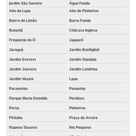
jardim São Saveiro
Água Funda
cordão para crachá em poliéster Caieras
Alto da Lapa
Alto de Pinheiros
cordão em poliéster para crachá Vila Prudente
Bairro do Limão
Barra Funda
gráfica de cordão para crachá em silk Serra da Cantareira
Butantã
Chácara Inglesa
gráfica de cordão para crachá Itaim Paulista
Freguesia do Ó
Jaguaré
cordão para crachá Parque Vila Prudente
Jaraguá
Jardim Bonfiglioli
empresas que fazem cordão para crachá digital Embu Guaçú
Jardim Everest
Jardim Guedala
empresas que fazem fábrica de cordão para crachá Alphaville
Jardim Jussara
Jardim Londrina
gráfica de cordão para crachá em poliéster Guarujá
Jardim Vazani
Lapa
cordão de crachá Bertioga
Pacaembu
Panamby
cordões para crachás em silk Vila Cruzeiro
Parque Maria Domitila
Perdizes
gráfica de cordão para crachá Chácara do Piqueri
Perus
Pinheiros
empresas que fazem cordão para crachá em silk Jaraguá
Pirituba
Praça da Arvore
Raposo Tavares
Rio Pequeno
gráfica de cordão para crachá digital Embu das Artes