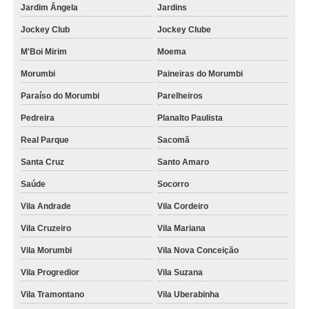
Jardim Ângela
Jardins
gráfica de cordão poliéster para crachá Campo Belo
Jockey Club
Jockey Clube
gráfica de cordão para crachá personalizado Água Branca
M'Boi Mirim
Moema
gráfica de cordão em poliéster para crachá Santa Isabel
Morumbi
Paineiras do Morumbi
empresas que fazem cordão para crachá personalizado Cidade Tiradentes
Paraíso do Morumbi
Parelheiros
cordão poliéster para crachá orçamento Vila Leopoldina
Pedreira
Planalto Paulista
fábrica de cordão para crachá orçamento Vila Andrade
Real Parque
Sacomã
cordão de crachá orçamento Taboão da Serra
Santa Cruz
Santo Amaro
cordão para crachá Cotia
Saúde
Socorro
empresas que fazem cordão para crachá Cidade Jardim
Vila Andrade
Vila Cordeiro
cordões em poliéster para crachás Jardim Leonor
Vila Cruzeiro
Vila Mariana
gráfica de cordão para crachá em silk Taboão da Serra
Vila Morumbi
Vila Nova Conceição
empresas que fazem cordão em poliéster para crachá Araraquara
Vila Progredior
Vila Suzana
Vila Tramontano
Vila Uberabinha
gráfica de cordão poliéster para crachá Sumaré