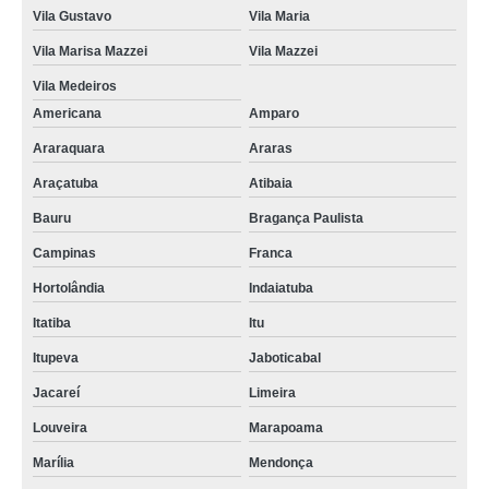
Vila Gustavo
Vila Maria
Vila Marisa Mazzei
Vila Mazzei
Vila Medeiros
Americana
Amparo
Araraquara
Araras
Araçatuba
Atibaia
Bauru
Bragança Paulista
Campinas
Franca
Hortolândia
Indaiatuba
Itatiba
Itu
Itupeva
Jaboticabal
Jacareí
Limeira
Louveira
Marapoama
Marília
Mendonça