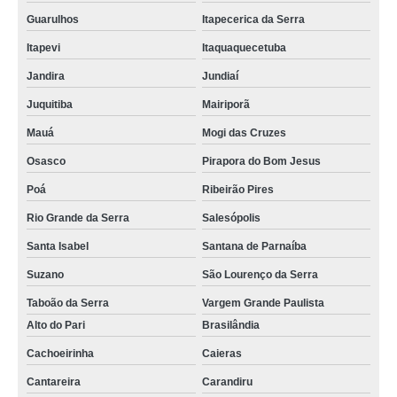
Guarulhos
Itapecerica da Serra
gráfica de cordão de crachá poliéster Vila Mazzei
Itapevi
Itaquaquecetuba
cordões poliéster para crachás Ibirapuera
Jandira
Jundiaí
empresas que fazem cordão de crachá Vila Marisa Mazzei
Juquitiba
Mairiporã
cordões para crachás digital Vila Carrão
Mauá
Mogi das Cruzes
cordão de crachá poliéster orçamento Socorro
Osasco
Pirapora do Bom Jesus
empresas que fazem cordão de crachá poliéster Santo Amaro
Poá
Ribeirão Pires
fábrica de cordões para crachás Chácara Inglesa
Rio Grande da Serra
Salesópolis
gráfica de cordão de crachá Bauru
Santa Isabel
Santana de Parnaíba
empresas que fazem cordão para crachá Jundiaí
Suzano
São Lourenço da Serra
Taboão da Serra
Vargem Grande Paulista
Alto do Pari
Brasilândia
Cachoeirinha
Caieras
Cantareira
Carandiru