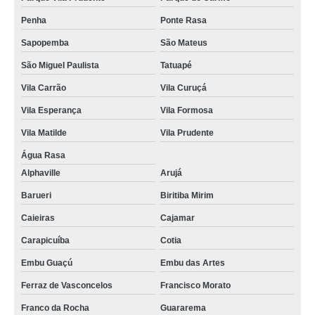
cordão para crachá orçamento Vila Uberabinha
Penha
Ponte Rasa
cordão para crachá personalizado orçamento Belém
Sapopemba
São Mateus
gráfica de cordão de crachá Sumaré
São Miguel Paulista
Tatuapé
cordão em poliéster para crachá orçamento Louveira
Vila Carrão
Vila Curuçá
cordão de crachá poliéster orçamento Mooca
Vila Esperança
Vila Formosa
empresas que fazem cordão para crachá em silk Embu Guaçú
Vila Matilde
Vila Prudente
cordão para crachá em silk orçamento Alphaville
Água Rasa
cordões para crachás Caieras
Alphaville
Arujá
cordões para crachás em poliéster Parelheiros
Barueri
Biritiba Mirim
cordão de crachá orçamento Indianópolis
Caieiras
Cajamar
empresas que fazem cordão de crachá poliéster Jaraguá
Carapicuíba
Cotia
Embu Guaçú
Embu das Artes
cordão poliéster para crachá orçamento Jacareí
Ferraz de Vasconcelos
Francisco Morato
cordões para crachás personalizado Cidade Tiradentes
Franco da Rocha
Guararema
cordões para crachás em silk Iguape