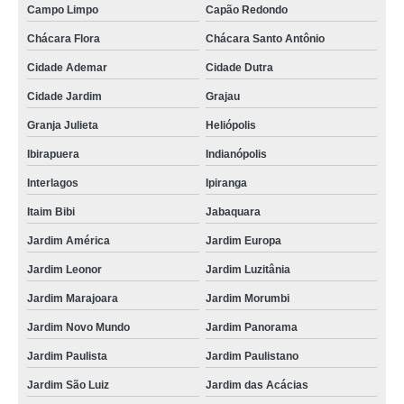
Campo Limpo
Capão Redondo
cordão de crachá Pirituba
Chácara Flora
Chácara Santo Antônio
cordões em poliéster para crachás Jardim Everest
Cidade Ademar
Cidade Dutra
gráfica de cordão de crachá poliéster Mendonça
Cidade Jardim
Grajau
gráfica de cordão para crachá digital Anália Franco
Granja Julieta
Heliópolis
cordão para crachá orçamento Alto da Boa Vista
Ibirapuera
Indianópolis
cordões de crachás Itapecerica da Serra
Interlagos
Ipiranga
gráfica de fábrica de cordão para crachá Parque do Carmo
Itaim Bibi
Jabaquara
empresas que fazem fábrica de cordão para crachá Paineiras do Morumbi
Jardim América
Jardim Europa
cordões poliéster para crachás Iguape
Jardim Leonor
Jardim Luzitânia
Jardim Marajoara
Jardim Morumbi
gráfica de cordão para crachá personalizado Lapa
Jardim Novo Mundo
Jardim Panorama
cordão para crachá em poliéster Cotia
Jardim Paulista
Jardim Paulistano
fábrica de cordões para crachás Osasco
Jardim São Luiz
Jardim das Acácias
cordão para crachá digital Chácara Inglesa