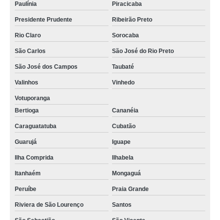
Paulínia
Piracicaba
Presidente Prudente
Ribeirão Preto
Rio Claro
Sorocaba
São Carlos
São José do Rio Preto
São José dos Campos
Taubaté
Valinhos
Vinhedo
Votuporanga
Bertioga
Cananéia
Caraguatatuba
Cubatão
Guarujá
Iguape
Ilha Comprida
Ilhabela
Itanhaém
Mongaguá
Peruíbe
Praia Grande
Riviera de São Lourenço
Santos