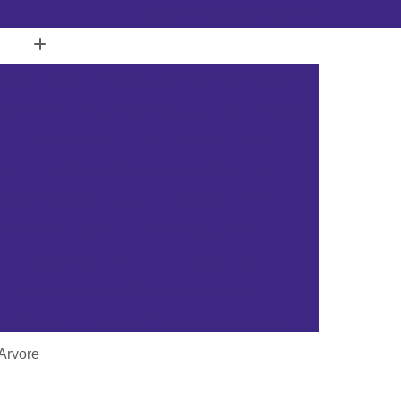
(11) 3451-3366
(11) 91098-5778
a com Ilhós
Banner de Lona Personalizado
Banner em Lona Personalizada
Banner Lona
nner Lona de Vinil
Banner Lona Fosca
tal
Cartão de Pvc Branco para Crachá
tão de Pvc para Crachá
Cartão em Pvc
Cartão Pvc Acura
Cartão Pvc Branco
Cartão Pvc com Chip
Cartão Pvc Hid
Cartão de Acesso Pvc Rio de Janeiro
as Gerais
Cartão de Pvc Rio Grande do Sul
ta Catarina
Cartão de Visita Pvc Pará
 Arvore
rsonalizado Rio Grande do Sul