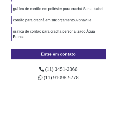
Pará
Cordão de Pescoço Personalizado Pará
gráfica de cordão em poliéster para crachá Santa Isabel
Trava de Segurança Rio Grande do Sul
cordão para crachá em silk orçamento Alphaville
izado Crachá Santa Catarina
gráfica de cordão para crachá personalizado Água
o para Crachá Rio Grande do Sul
Branca
onalizado Santa Catarina
Minas Gerais
Crachá
Crachá com Chip
Entre em contato
presa
Crachá de Evento
(11) 3451-3366
de Funcionário
Crachá de Plástico
(11) 91098-5778
chá Empresarial
Crachá Fidelidade
achá Impresso
Crachá Personalizado
 Personalizado Rio de Janeiro
ção Personalizado Santa Catarina
 Personalizado Minas Gerais