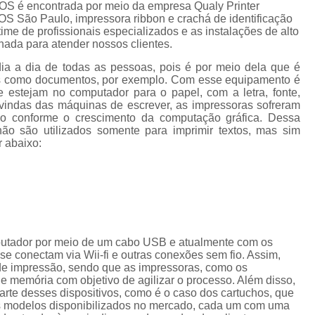
Cordão de Crachá Personalizado 
 é encontrada por meio da empresa Qualy Printer
ão Paulo, impressora ribbon e crachá de identificação
Cordão para Crachá com 
time de profissionais especializados e as instalações de alto
ada para atender nossos clientes.
Cordão Personal
dia a dia de todas as pessoas, pois é por meio dela que é
Cordão Personalizad
tos como documentos, por exemplo. Com esse equipamento é
e estejam no computador para o papel, com a letra, fonte,
Cordão Pers
vindas das máquinas de escrever, as impressoras sofreram
do conforme o crescimento da computação gráfica. Dessa
Fita para Crachá Personalizada 
ão são utilizados somente para imprimir textos, mas sim
r abaixo:
Crachá de Em
Crachá de Identificação 
Crachá em Branco
Cra
Crachá Identificação
Cr
putador por meio de um cabo USB e atualmente com os
Crachá com Cordão
e conectam via Wii-fi e outras conexões sem fio. Assim,
de impressão, sendo que as impressoras, como os
Crachá de Identifica
memória com objetivo de agilizar o processo. Além disso,
Crachá e Cordão
te desses dispositivos, como é o caso dos cartuchos, que
os modelos disponibilizados no mercado, cada um com uma