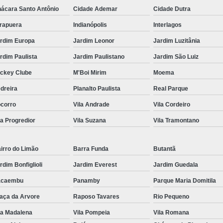
ácara Santo Antônio
Cidade Ademar
Cidade Dutra
irapuera
Indianópolis
Interlagos
rdim Europa
Jardim Leonor
Jardim Luzitânia
rdim Paulista
Jardim Paulistano
Jardim São Luiz
ckey Clube
M'Boi Mirim
Moema
dreira
Planalto Paulista
Real Parque
corro
Vila Andrade
Vila Cordeiro
la Progredior
Vila Suzana
Vila Tramontano
irro do Limão
Barra Funda
Butantã
rdim Bonfiglioli
Jardim Everest
Jardim Guedala
acaembu
Panamby
Parque Maria Domitila
aça da Arvore
Raposo Tavares
Rio Pequeno
la Madalena
Vila Pompeia
Vila Romana