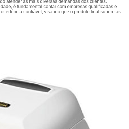
Crachá Perso
ando atender às mais diversas demandas dos clientes.
lidade, é fundamental contar com empresas qualificadas e
Crachá Personal
cedência confiável, visando que o produto final supere as
Crachá Personalizad
Crachá Personaliz
Crachá Personaliza
Crachá Personalizado Pvc Santa
Crachás Personalizado
Crachás Personalizados para E
Impressora Datacard
Impres
Impressora de Crachá
Impresso
Impressora de Etiquetas Argox
Impressora Zebra
Po
Porta Crachá Conjugado
Porta
Porta Crachá Plástico
Por