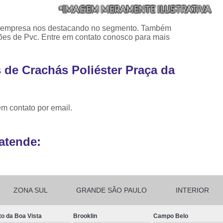
Ribbon para Impr
, a empresa nos destacando no segmento. Também
Ribbon para Impres
ões de Pvc. Entre em contato conosco para mais
Ribbon para Impr
Ribbon para I
 de Crachás Poliéster Praça da
Ribbon para Zebra Gc420t Minas G
em contato por email.
atende:
ZONA SUL
GRANDE SÃO PAULO
INTERIOR
to da Boa Vista
Brooklin
Campo Belo