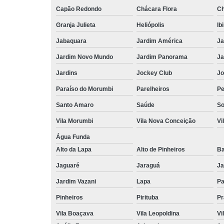
Capão Redondo
Chácara Flora
Ch
Granja Julieta
Heliópolis
Ib
Jabaquara
Jardim América
Ja
Jardim Novo Mundo
Jardim Panorama
Ja
Jardins
Jockey Club
Jo
Paraíso do Morumbi
Parelheiros
Pe
Santo Amaro
Saúde
So
Vila Morumbi
Vila Nova Conceição
Vi
Água Funda
Alto da Lapa
Alto de Pinheiros
Ba
Jaguaré
Jaraguá
Ja
Jardim Vazani
Lapa
P
Pinheiros
Pirituba
Pr
Vila Boaçava
Vila Leopoldina
Vi