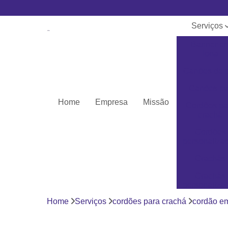
Serviços
Banner e
lona
Cartões de 
Cartões pv
Home
Empresa
Missão
Cordões pa
crachá
Cordões
personaliza
Crachás
Crachás
personaliza
Home
Serviços
cordões para crachá
cordão em
Impressor
Porta crach