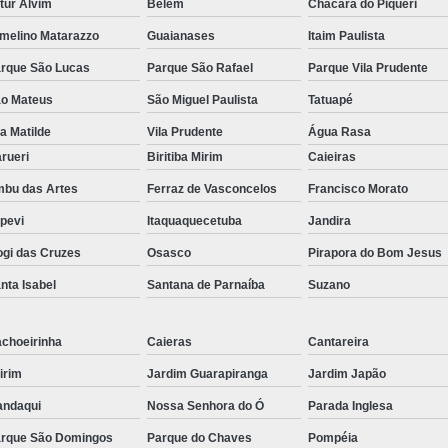
tur Alvim
Belém
Chácara do Piqueri
melino Matarazzo
Guaianases
Itaim Paulista
rque São Lucas
Parque São Rafael
Parque Vila Prudente
o Mateus
São Miguel Paulista
Tatuapé
la Matilde
Vila Prudente
Água Rasa
rueri
Biritiba Mirim
Caieiras
bu das Artes
Ferraz de Vasconcelos
Francisco Morato
apevi
Itaquaquecetuba
Jandira
gi das Cruzes
Osasco
Pirapora do Bom Jesus
nta Isabel
Santana de Parnaíba
Suzano
choeirinha
Caieras
Cantareira
irim
Jardim Guarapiranga
Jardim Japão
ndaqui
Nossa Senhora do Ó
Parada Inglesa
rque São Domingos
Parque do Chaves
Pompéia