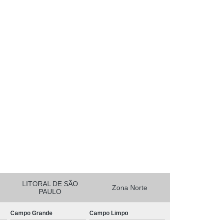
essora de Crachá Minas Gerais
sora de Etiqueta Rio de Janeiro
essora Térmica Rio de Janeiro
mpressora Zebra Zd220 Pará
erais
Ribbon Zebra Zt230 Rio Grande do Sul
LITORAL DE SÃO
Zona Norte
PAULO
Campo Grande
Campo Limpo