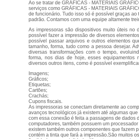
Ao se tratar de GRÁFICAS - MATERIAIS GRÁFICOS
serviços como GRÁFICAS - MATERIAIS GRÁFICOS S
de funcionário. Tudo isso só é possível graças ao 
padrão. Contamos com uma equipe altamente trein
As impressoras são dispositivos muito úteis no 
possível fazer a impressão de diversos elemen
possível passar arquivos e outros elementos qu
tamanho, forma, tudo como a pessoa desejar. Ad
diversas transformações com o tempo, evoluin
forma, nos dias de hoje, esses equipamentos n
diversos outros itens, como é possível exemplifica
Imagens;
Gráficos;
Etiquetas;
Cartões;
Crachás;
Cupons fiscais.
As impressoras se conectam diretamente ao com
avanços tecnológicos já existem até algumas que s
com essa conexão é feita a passagens de dados 
computadores, também possuem um processador e 
existem também outros componentes que fazem par
contém a tinta que fará a impressão.São muitos 