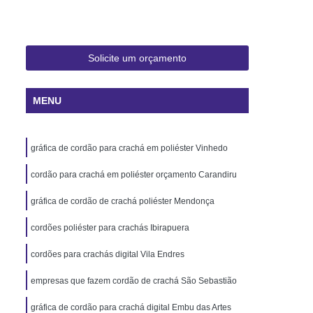
 Rio de Janeiro
Cartão Pvc Pará
ara Crachás Minas Gerais
 Santa Catarina
Cordão de Crachá
Solicite um orçamento
er
Cordão em Poliéster para Crachá
MENU
á
Cordão para Crachá Digital
liéster
Cordão para Crachá em Silk
gráfica de cordão para crachá em poliéster Vinhedo
alizado
Cordão Poliéster para Crachá
de Cordão para Crachá
cordão para crachá em poliéster orçamento Carandiru
s Personalizados Santa Catarina
gráfica de cordão de crachá poliéster Mendonça
á Personalizada Rio de Janeiro
cordões poliéster para crachás Ibirapuera
ara Crachá Minas Gerais
cordões para crachás digital Vila Endres
há Personalizada Rio de Janeiro
empresas que fazem cordão de crachá São Sebastião
rsonalizado Rio Grande do Sul
gráfica de cordão para crachá digital Embu das Artes