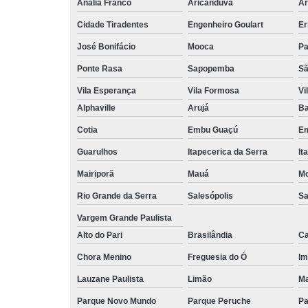
Anália Franco
Aricanduva
Ar
Cidade Tiradentes
Engenheiro Goulart
Er
José Bonifácio
Mooca
Pa
Ponte Rasa
Sapopemba
Sã
Vila Esperança
Vila Formosa
Vi
Alphaville
Arujá
Ba
Cotia
Embu Guaçú
Em
Guarulhos
Itapecerica da Serra
It
Mairiporã
Mauá
Mo
Rio Grande da Serra
Salesópolis
Sa
Vargem Grande Paulista
Alto do Pari
Brasilândia
Ca
Chora Menino
Freguesia do Ó
Im
Lauzane Paulista
Limão
Ma
Parque Novo Mundo
Parque Peruche
Pa