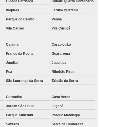
Cidade Patriarca
Cidade Quarto Centenário
Itaquera
Jardim Iguatemi
Parque do Carmo
Penha
Vila Carrão
Vila Curuçá
Cajamar
Carapicuíba
Franco da Rocha
Guararema
Jundiaí
Juquitiba
Poá
Ribeirão Pires
São Lourenço da Serra
Taboão da Serra
Carandiru
Casa Verde
Jardim São Paulo
Jaçanã
Parque Anhembi
Parque Mandaqui
Santana
Serra da Cantareira