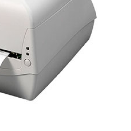
Porta Crachá Transparente
Port
Ribbon Colorido
Ribbon Co
Ribbon Fargo
Ribbon Ma
Ribbon Resina
Rib
Ribbon de Impressora
Rib
Ribbon Impressora Te
Ribbon Impressora Zebr
Ribbon para Impressora de Et
Ribbon para Impressora Zebr
Ribbon da Impressora Rio Grande
Ribbon de Impressoras Pa
Ribbon Metalizado pa
Ribbon para E