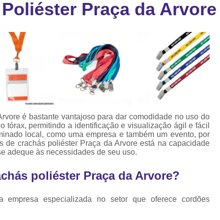
Poliéster Praça da Arvore
Cartão Fidelidade Pvc
Cartão Pvc p
ra
as
Cartão Pvc Personalizado
Cordão de Crachá Poliést
Cordão para Crach
Cordão para Crachá em Po
Cordão para Crachá Person
Arvore é bastante vantajoso para dar comodidade no uso do
Fábrica 
 tórax, permitindo a identificação e visualização ágil e fácil
minado local, como uma empresa e também um evento, por
Cordões para Crachá
 de crachás poliéster Praça da Arvore está na capacidade
se adeque às necessidades de seu uso.
Cordinha de Crach
chás poliéster Praça da Arvore?
Cordinha p
Cordinha para Crac
a empresa especializada no setor que oferece cordões
Cordão Crachá Pe