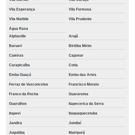
Vila Esperança
Vila Formosa
Vila Matilde
Vila Prudente
Água Rasa
Alphaville
Arujá
Barueri
Biritiba Mirim
Caieiras
Cajamar
Carapicuíba
Cotia
Embu Guaçú
Embu das Artes
Ferraz de Vasconcelos
Francisco Morato
Franco da Rocha
Guararema
Guarulhos
Itapecerica da Serra
Itapevi
Itaquaquecetuba
Jandira
Jundiaí
Juquitiba
Mairiporã