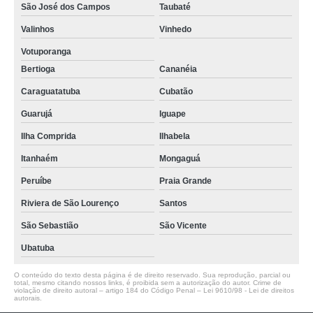
São José dos Campos
Taubaté
Valinhos
Vinhedo
Votuporanga
Bertioga
Cananéia
Caraguatatuba
Cubatão
Guarujá
Iguape
Ilha Comprida
Ilhabela
Itanhaém
Mongaguá
Peruíbe
Praia Grande
Riviera de São Lourenço
Santos
São Sebastião
São Vicente
Ubatuba
O conteúdo do texto desta página é de direito reservado. Sua reprodução, parcial ou
total, mesmo citando nossos links, é proibida sem a autorização do autor. Crime de
violação de direito autoral – artigo 184 do Código Penal –
Lei 9610/98 - Lei de direitos
autorais
.