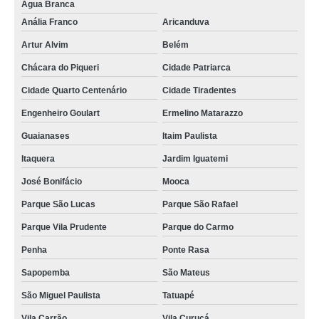
Água Branca
Anália Franco
Aricanduva
Artur Alvim
Belém
Chácara do Piqueri
Cidade Patriarca
Cidade Quarto Centenário
Cidade Tiradentes
Engenheiro Goulart
Ermelino Matarazzo
Guaianases
Itaim Paulista
Itaquera
Jardim Iguatemi
José Bonifácio
Mooca
Parque São Lucas
Parque São Rafael
Parque Vila Prudente
Parque do Carmo
Penha
Ponte Rasa
Sapopemba
São Mateus
São Miguel Paulista
Tatuapé
Vila Carrão
Vila Curuçá