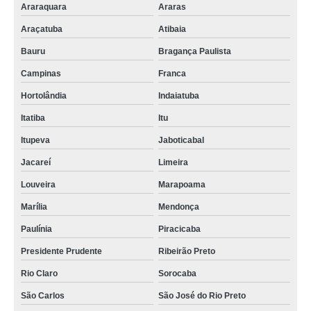
Araraquara
Araras
Araçatuba
Atibaia
Bauru
Bragança Paulista
Campinas
Franca
Hortolândia
Indaiatuba
Itatiba
Itu
Itupeva
Jaboticabal
Jacareí
Limeira
Louveira
Marapoama
Marília
Mendonça
Paulínia
Piracicaba
Presidente Prudente
Ribeirão Preto
Rio Claro
Sorocaba
São Carlos
São José do Rio Preto