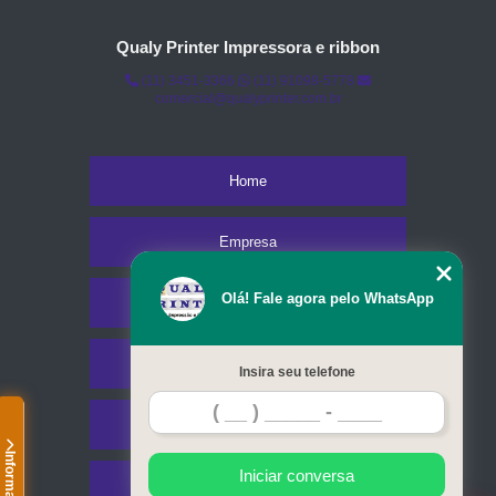
Qualy Printer Impressora e ribbon
(11) 3451-3366
(11) 91098-5778
comercial@qualyprinter.com.br
Home
Empresa
Olá! Fale agora pelo WhatsApp
Missão
Serviços
Insira seu telefone
Contato
Informações
Iniciar conversa
Mapa do site