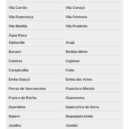
Vila Carrão
Vila Curuçá
Vila Esperança
Vila Formosa
Vila Matilde
Vila Prudente
Água Rasa
Alphaville
Arujá
Barueri
Biritiba Mirim
Caieiras
Cajamar
Carapicuíba
Cotia
Embu Guaçú
Embu das Artes
Ferraz de Vasconcelos
Francisco Morato
Franco da Rocha
Guararema
Guarulhos
Itapecerica da Serra
Itapevi
Itaquaquecetuba
Jandira
Jundiaí