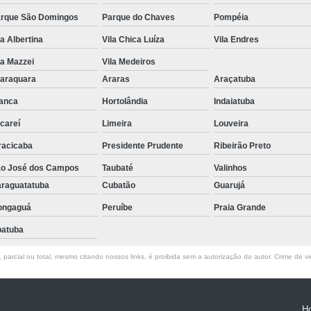
Ribbon para Impr
rque São Domingos
Parque do Chaves
Pompéia
Ribbon para Impres
la Albertina
Vila Chica Luíza
Vila Endres
la Mazzei
Vila Medeiros
Ribbon para Impr
araquara
Araras
Araçatuba
Ribbon para I
anca
Hortolândia
Indaiatuba
Ribbon para Zebra Gc420t Minas G
careí
Limeira
Louveira
racicaba
Presidente Prudente
Ribeirão Preto
o José dos Campos
Taubaté
Valinhos
raguatatuba
Cubatão
Guarujá
ongaguá
Peruíbe
Praia Grande
atuba
parcial ou total, mesmo citando nossos links, é proibida sem a autorização do autor. Crime de vi
H