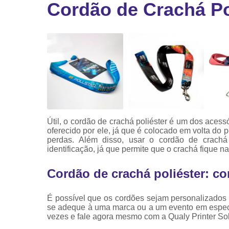
Cordão de Crachá Po
Ribbon
Ribbon pa
impressor
Ribbons
Útil, o cordão de crachá poliéster é um dos aces
oferecido por ele, já que é colocado em volta do 
perdas. Além disso, usar o cordão de crachá
identificação, já que permite que o crachá fique na 
Cordão de crachá poliéster: c
É possível que os cordões sejam personalizados
se adeque à uma marca ou a um evento em especí
vezes e fale agora mesmo com a Qualy Printer So