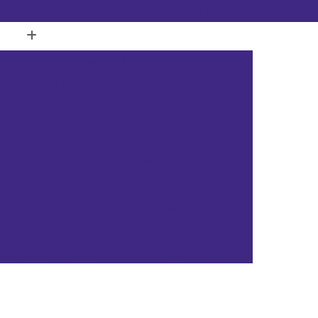
(11) 3451-3366
(11) 91098-5778
a com Ilhós
Banner de Lona Personalizado
Banner em Lona Personalizada
Banner Lona
nner Lona de Vinil
Banner Lona Fosca
tal
Cartão de Pvc Branco para Crachá
tão de Pvc para Crachá
Cartão em Pvc
Cartão Pvc Acura
Cartão Pvc Branco
Cartão Pvc com Chip
Cartão Pvc Hid
Cartão de Acesso Pvc Rio de Janeiro
as Gerais
Cartão de Pvc Rio Grande do Sul
ta Catarina
Cartão de Visita Pvc Pará
rsonalizado Rio Grande do Sul