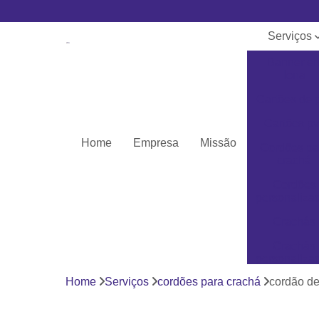
Serviços
Banner e
lona
Cartões de 
Cartões pv
Home
Empresa
Missão
Cordões pa
crachá
Cordões
personaliza
Crachás
Crachás
personaliza
Home
Serviços
cordões para crachá
cordão de
Impressor
Porta crach