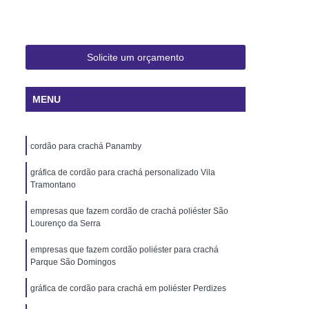
 Rio de Janeiro
Cartão Pvc Pará
ara Crachás Minas Gerais
 Santa Catarina
Cordão de Crachá
Solicite um orçamento
er
Cordão em Poliéster para Crachá
MENU
á
Cordão para Crachá Digital
liéster
Cordão para Crachá em Silk
cordão para crachá Panamby
alizado
Cordão Poliéster para Crachá
de Cordão para Crachá
gráfica de cordão para crachá personalizado Vila
Tramontano
s Personalizados Santa Catarina
empresas que fazem cordão de crachá poliéster São
á Personalizada Rio de Janeiro
Lourenço da Serra
ara Crachá Minas Gerais
empresas que fazem cordão poliéster para crachá
Parque São Domingos
há Personalizada Rio de Janeiro
gráfica de cordão para crachá em poliéster Perdizes
rsonalizado Rio Grande do Sul