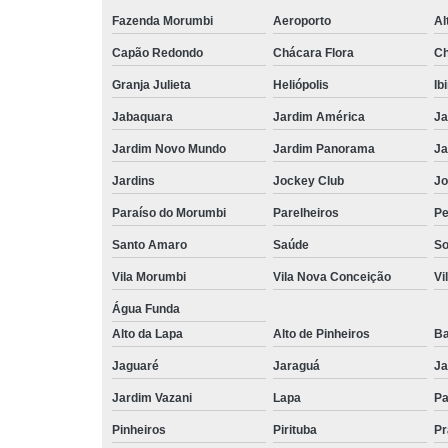
Fazenda Morumbi
Aeroporto
Al
Capão Redondo
Chácara Flora
Ch
Granja Julieta
Heliópolis
Ib
Jabaquara
Jardim América
Ja
Jardim Novo Mundo
Jardim Panorama
Ja
Jardins
Jockey Club
Jo
Paraíso do Morumbi
Parelheiros
Pe
Santo Amaro
Saúde
So
Vila Morumbi
Vila Nova Conceição
Vi
Água Funda
Alto da Lapa
Alto de Pinheiros
Ba
Jaguaré
Jaraguá
Ja
Jardim Vazani
Lapa
P
Pinheiros
Pirituba
Pr