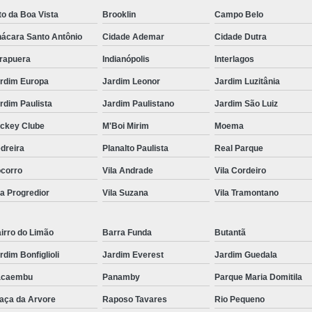
Crachá Perso
to da Boa Vista
Brooklin
Campo Belo
Crachá Personal
ácara Santo Antônio
Cidade Ademar
Cidade Dutra
Crachá Personalizad
irapuera
Indianópolis
Interlagos
Crachá Personaliz
rdim Europa
Jardim Leonor
Jardim Luzitânia
Crachá Personaliza
rdim Paulista
Jardim Paulistano
Jardim São Luiz
Crachá Personalizado Pvc Santa
ckey Clube
M'Boi Mirim
Moema
Crachás Personalizado
dreira
Planalto Paulista
Real Parque
Crachás Personalizados para E
corro
Vila Andrade
Vila Cordeiro
Impressora Datacard
Impres
la Progredior
Vila Suzana
Vila Tramontano
Impressora de Crachá
Impresso
irro do Limão
Barra Funda
Butantã
Impressora de Etiquetas Argox
rdim Bonfiglioli
Jardim Everest
Jardim Guedala
Impressora Zebra
Po
acaembu
Panamby
Parque Maria Domitila
Porta Crachá Conjugado
Porta
aça da Arvore
Raposo Tavares
Rio Pequeno
Porta Crachá Plástico
Por