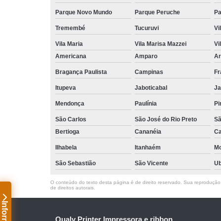
Parque Novo Mundo
Parque Peruche
Pa
Tremembé
Tucuruvi
Vi
Vila Maria
Vila Marisa Mazzei
Vi
Americana
Amparo
Ar
Bragança Paulista
Campinas
Fr
Itupeva
Jaboticabal
Ja
Mendonça
Paulínia
Pi
São Carlos
São José do Rio Preto
Sã
Bertioga
Cananéia
Ca
Ilhabela
Itanhaém
M
São Sebastião
São Vicente
Ub
O conteúdo do texto desta página é de direito reservado. Sua reprodução, 
de direitos autorais
.
Qualy Printer Impressora e ribbon