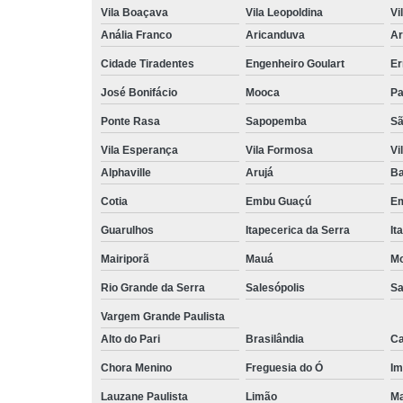
Vila Boaçava
Vila Leopoldina
Vi
Anália Franco
Aricanduva
Ar
Cidade Tiradentes
Engenheiro Goulart
Er
José Bonifácio
Mooca
Pa
Ponte Rasa
Sapopemba
Sã
Vila Esperança
Vila Formosa
Vi
Alphaville
Arujá
Ba
Cotia
Embu Guaçú
Em
Guarulhos
Itapecerica da Serra
It
Mairiporã
Mauá
Mo
Rio Grande da Serra
Salesópolis
Sa
Vargem Grande Paulista
Alto do Pari
Brasilândia
Ca
Chora Menino
Freguesia do Ó
Im
Lauzane Paulista
Limão
Ma