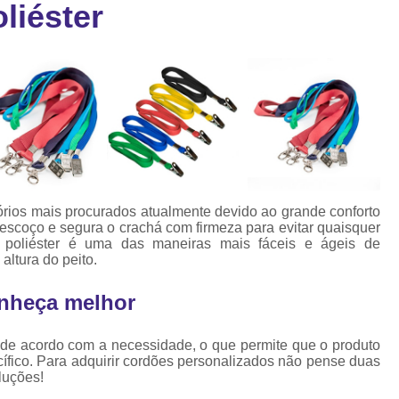
liéster
Cartão Fidelidade Pvc
Cartão Pvc p
ra
as
Cartão Pvc Personalizado
Cordão de Crachá Poliést
Cordão para Crach
Cordão para Crachá em Po
Cordão para Crachá Person
sórios mais procurados atualmente devido ao grande conforto
Fábrica 
pescoço e segura o crachá com firmeza para evitar quaisquer
 poliéster é uma das maneiras mais fáceis e ágeis de
Cordões para Crachá
altura do peito.
Cordinha de Crach
onheça melhor
Cordinha p
 de acordo com a necessidade, o que permite que o produto
Cordinha para Crac
fico. Para adquirir cordões personalizados não pense duas
Cordão Crachá Pe
luções!