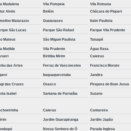
la Madalena
Vila Pompeia
Vila Romana
Porta Crachá Transparente
Port
tur Alvim
Belém
Chácara do Piqueri
Ribbon Colorido
Ribbon Co
melino Matarazzo
Guaianases
Itaim Paulista
Ribbon Fargo
Ribbon Ma
rque São Lucas
Parque São Rafael
Parque Vila Prudente
Ribbon Resina
Rib
o Mateus
São Miguel Paulista
Tatuapé
Ribbon de Impressora
Rib
la Matilde
Vila Prudente
Água Rasa
rueri
Biritiba Mirim
Caieiras
Ribbon Impressora Te
bu das Artes
Ferraz de Vasconcelos
Francisco Morato
Ribbon Impressora Zebr
apevi
Itaquaquecetuba
Jandira
Ribbon para Impressora de Et
gi das Cruzes
Osasco
Pirapora do Bom Jesus
Ribbon para Impressora Zebr
nta Isabel
Santana de Parnaíba
Suzano
Ribbon da Impressora Rio Grande
Ribbon de Impressoras Pa
choeirinha
Caieras
Cantareira
Ribbon Metalizado pa
irim
Jardim Guarapiranga
Jardim Japão
Ribbon para E
ndaqui
Nossa Senhora do Ó
Parada Inglesa