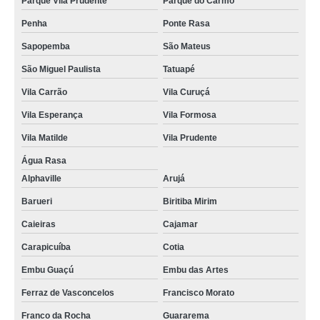
Parque Vila Prudente
Parque do Carmo
cordão para crachá em poliéster Vila Albertina
Penha
Ponte Rasa
cordão para crachá em silk orçamento Imirim
Sapopemba
São Mateus
cordão para crachá orçamento Araras
São Miguel Paulista
Tatuapé
cordão para crachá em poliéster Vila Pompeia
Vila Carrão
Vila Curuçá
cordão para crachá Vila Sônia
Vila Esperança
Vila Formosa
cordões para crachás personalizado Ipiranga
Vila Matilde
Vila Prudente
cordão poliéster para crachá Rio Grande da Serra
Água Rasa
empresas que fazem fábrica de cordão para crachá Jacareí
Alphaville
Arujá
cordão de crachá orçamento Pacaembu
Barueri
Biritiba Mirim
cordão de crachá poliéster orçamento Praia Grande
Caieiras
Cajamar
empresas que fazem cordão para crachá em poliéster Mendonça
Carapicuíba
Cotia
Embu Guaçú
Embu das Artes
gráfica de cordão para crachá personalizado Sapopemba
Ferraz de Vasconcelos
Francisco Morato
cordão de crachá orçamento Jardim América
Franco da Rocha
Guararema