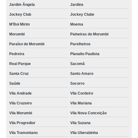
Jardim Ângela
Jardins
gráfica de cordão de crachá poliéster Itapevi
Jockey Club
Jockey Clube
cordões para crachás em silk José Bonifácio
M'Boi Mirim
Moema
cordões de crachás Jardim Ângela
Morumbi
Paineiras do Morumbi
cordão de crachá Vila Gustavo
Paraíso do Morumbi
Parelheiros
empresas que fazem cordão para crachá personalizado Perus
Pedreira
Planalto Paulista
gráfica de cordão para crachá em silk Parque Vila Prudente
Real Parque
Sacomã
cordões para crachás em poliéster Tatuapé
Santa Cruz
Santo Amaro
cordão para crachá em silk Sumaré
Saúde
Socorro
cordões de crachás Jardim Japão
Vila Andrade
Vila Cordeiro
cordões para crachás digital Panamby
Vila Cruzeiro
Vila Mariana
cordões de crachás poliéster Vila Nova Conceição
Vila Morumbi
Vila Nova Conceição
empresas que fazem cordão para crachá Jardim Vazani
Vila Progredior
Vila Suzana
Vila Tramontano
Vila Uberabinha
fábrica de cordão para crachá orçamento Vila Leopoldina