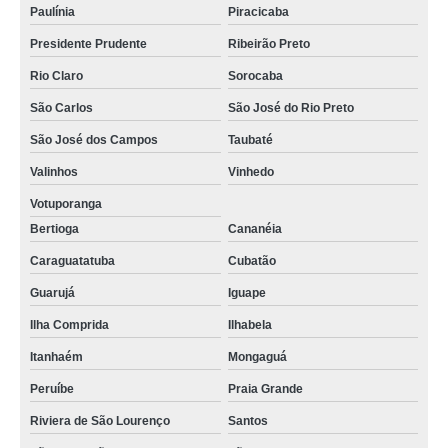
Paulínia
Piracicaba
Presidente Prudente
Ribeirão Preto
Rio Claro
Sorocaba
São Carlos
São José do Rio Preto
São José dos Campos
Taubaté
Valinhos
Vinhedo
Votuporanga
Bertioga
Cananéia
Caraguatatuba
Cubatão
Guarujá
Iguape
Ilha Comprida
Ilhabela
Itanhaém
Mongaguá
Peruíbe
Praia Grande
Riviera de São Lourenço
Santos