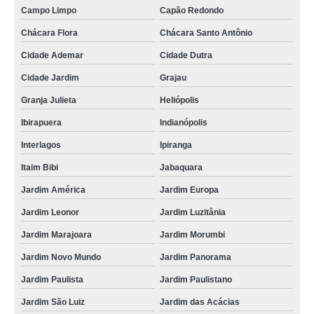
Campo Limpo
Capão Redondo
cordão para crachá em poliéster orçamento Barra Funda
Chácara Flora
Chácara Santo Antônio
cordão para crachá personalizado Marapoama
Cidade Ademar
Cidade Dutra
gráfica de cordão para crachá digital Parque Anhembi
Cidade Jardim
Grajau
cordão para crachá personalizado orçamento Vila Sônia
Granja Julieta
Heliópolis
cordões para crachás Vargem Grande Paulista
Ibirapuera
Indianópolis
cordão poliéster para crachá Sorocaba
Interlagos
Ipiranga
cordão para crachá personalizado orçamento Vila Romana
Itaim Bibi
Jabaquara
gráfica de cordão para crachá em poliéster Tucuruvi
Jardim América
Jardim Europa
cordões para crachás em poliéster Morumbi
Jardim Leonor
Jardim Luzitânia
Jardim Marajoara
Jardim Morumbi
cordão em poliéster para crachá orçamento Taubaté
Jardim Novo Mundo
Jardim Panorama
empresas que fazem cordão em poliéster para crachá Vila Romana
Jardim Paulista
Jardim Paulistano
fábrica de cordões para crachás Bairro do Limão
Jardim São Luiz
Jardim das Acácias
cordão poliéster para crachá orçamento Jardim América