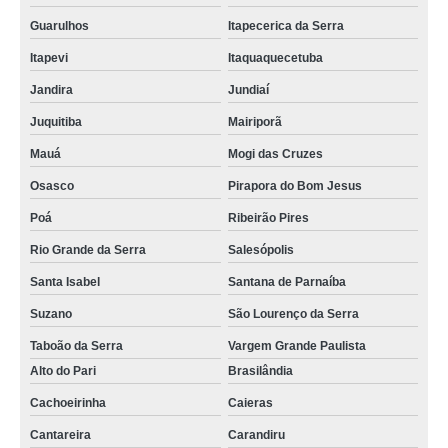
cordões para crachás Santo Amaro
Guarulhos
Itapecerica da Serra
cordão para crachá em silk orçamento Rio Pequeno
Itapevi
Itaquaquecetuba
empresas que fazem cordão poliéster para crachá Guararema
Jandira
Jundiaí
cordões de crachás poliéster Pedreira
Juquitiba
Mairiporã
cordão poliéster para crachá orçamento Heliópolis
Mauá
Mogi das Cruzes
empresas que fazem cordão para crachá em poliéster Hortolândia
Osasco
Pirapora do Bom Jesus
cordão para crachá em poliéster orçamento Cananéia
Poá
Ribeirão Pires
gráfica de cordão para crachá Jardim Paulista
Rio Grande da Serra
Salesópolis
gráfica de cordão poliéster para crachá Vinhedo
Santa Isabel
Santana de Parnaíba
fábrica de cordão para crachá Taboão da Serra
Suzano
São Lourenço da Serra
Taboão da Serra
Vargem Grande Paulista
Alto do Pari
Brasilândia
Cachoeirinha
Caieras
Cantareira
Carandiru