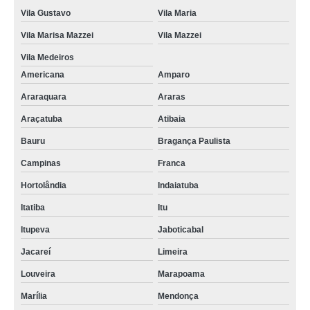
Vila Gustavo
Vila Maria
Vila Marisa Mazzei
Vila Mazzei
Vila Medeiros
Americana
Amparo
Araraquara
Araras
Araçatuba
Atibaia
Bauru
Bragança Paulista
Campinas
Franca
Hortolândia
Indaiatuba
Itatiba
Itu
Itupeva
Jaboticabal
Jacareí
Limeira
Louveira
Marapoama
Marília
Mendonça