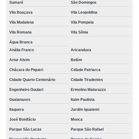
Sumaré
São Domingos
gráfica de cordão para crachá digital Rio Pequeno
Vila Boaçava
Vila Leopoldina
empresas que fazem cordão para crachá em silk Biritiba Mirim
Vila Madalena
Vila Pompeia
cordão para crachá personalizado Paulínia
Vila Romana
Vila Sônia
cordão de crachá poliéster Caraguatatuba
Água Branca
empresas que fazem cordão em poliéster para crachá Jardim Everest
Anália Franco
Aricanduva
cordão para crachá digital Jardim Japão
Artur Alvim
Belém
empresas que fazem cordão poliéster para crachá Americana
Chácara do Piqueri
Cidade Patriarca
empresas que fazem cordão para crachá em silk Vila Carrão
Cidade Quarto Centenário
Cidade Tiradentes
gráfica de cordão em poliéster para crachá Vila Pompeia
Engenheiro Goulart
Ermelino Matarazzo
gráfica de cordão poliéster para crachá Alto da Lapa
Guaianases
Itaim Paulista
cordões para crachás personalizado Sorocaba
Itaquera
Jardim Iguatemi
José Bonifácio
Mooca
cordão para crachá digital orçamento Vila Prudente
Parque São Lucas
Parque São Rafael
cordão de crachá Itaim Bibi