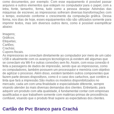
como documentos, por exemplo. Com esse equipamento é possível passar
arquivos e outros elementos que estejam no computador para o papel, com a
letra, fonte, tamanho, forma, tudo como a pessoa desejar. Advindas das
máquinas de escrever, as impressoras sofreram diversas transformações com
o tempo, evoluindo conforme o crescimento da computação gráfica. Dessa
forma, nos dias de hoje, esses equipamentos não são utilizados somente para
imprimir textos, mas sim diversos outros itens, como é possível exemplificar
abaixo:
Imagens;
Gráficos;
Etiquetas;
Cartões;
Crachás;
Cupons fiscais.
As impressoras se conectam diretamente ao computador por meio de um cabo
USB e atualmente com os avanços tecnológicos já existem até algumas que
se conectam via Wii-fi e outras conexões sem fio. Assim, com essa conexão é
feita a passagens de dados de impressão, sendo que as impressoras, como
os computadores, também possuem um processador e memória com objetivo
de agilizar o processo. Além disso, existem também outros componentes que
fazem parte desses dispositivos, como é o caso dos cartuchos, que contém a
tinta que fará a impressão.São muitos os modelos disponibilizados no
mercado, cada um com uma finalidade e especialidade diferente, sempre
visando atender às mais diversas demandas dos clientes. Entretanto, para
adquirir um produto com alta qualidade, é fundamental contar com empresas
qualificadas e que trabalhem somente com matérias-primas de procedência
confiável, visando que o produto final supere as expectativas dos clientes.
Cartão de Pvc Branco para Crachá