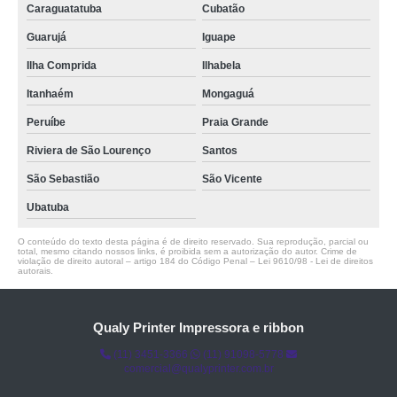
Caraguatatuba
Cubatão
Guarujá
Iguape
Ilha Comprida
Ilhabela
Itanhaém
Mongaguá
Peruíbe
Praia Grande
Riviera de São Lourenço
Santos
São Sebastião
São Vicente
Ubatuba
O conteúdo do texto desta página é de direito reservado. Sua reprodução, parcial ou
total, mesmo citando nossos links, é proibida sem a autorização do autor. Crime de
violação de direito autoral – artigo 184 do Código Penal –
Lei 9610/98 - Lei de direitos
autorais
.
Qualy Printer Impressora e ribbon
(11) 3451-3366
(11) 91098-5778
comercial@qualyprinter.com.br