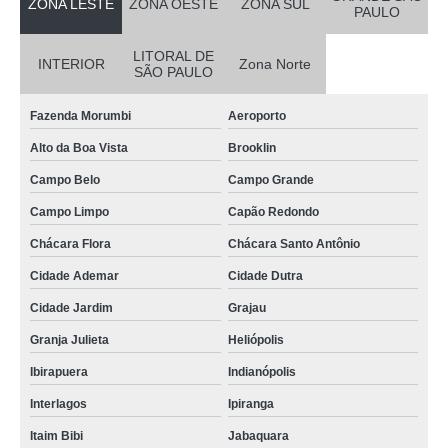
ZONA LESTE
ZONA OESTE
ZONA SUL
PAULO
LITORAL DE
INTERIOR
Zona Norte
SÃO PAULO
Fazenda Morumbi
Aeroporto
Alto da Boa Vista
Brooklin
Campo Belo
Campo Grande
Campo Limpo
Capão Redondo
Chácara Flora
Chácara Santo Antônio
Cidade Ademar
Cidade Dutra
Cidade Jardim
Grajau
Granja Julieta
Heliópolis
Ibirapuera
Indianópolis
Interlagos
Ipiranga
Itaim Bibi
Jabaquara