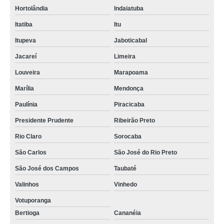
Hortolândia
Indaiatuba
Itatiba
Itu
Itupeva
Jaboticabal
Jacareí
Limeira
Louveira
Marapoama
Marília
Mendonça
Paulínia
Piracicaba
Presidente Prudente
Ribeirão Preto
Rio Claro
Sorocaba
São Carlos
São José do Rio Preto
São José dos Campos
Taubaté
Valinhos
Vinhedo
Votuporanga
Bertioga
Cananéia