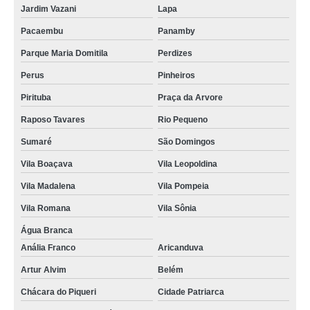
Jardim Vazani
Lapa
Pacaembu
Panamby
Parque Maria Domitila
Perdizes
Perus
Pinheiros
Pirituba
Praça da Arvore
Raposo Tavares
Rio Pequeno
Sumaré
São Domingos
Vila Boaçava
Vila Leopoldina
Vila Madalena
Vila Pompeia
Vila Romana
Vila Sônia
Água Branca
Anália Franco
Aricanduva
Artur Alvim
Belém
Chácara do Piqueri
Cidade Patriarca