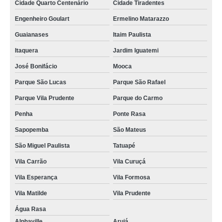
Cidade Quarto Centenário
Cidade Tiradentes
Engenheiro Goulart
Ermelino Matarazzo
Guaianases
Itaim Paulista
Itaquera
Jardim Iguatemi
José Bonifácio
Mooca
Parque São Lucas
Parque São Rafael
Parque Vila Prudente
Parque do Carmo
Penha
Ponte Rasa
Sapopemba
São Mateus
São Miguel Paulista
Tatuapé
Vila Carrão
Vila Curuçá
Vila Esperança
Vila Formosa
Vila Matilde
Vila Prudente
Água Rasa
Alphaville
Arujá