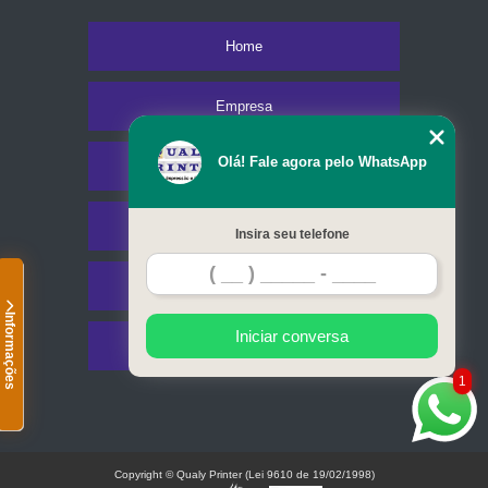
Home
Empresa
Olá! Fale agora pelo WhatsApp
Missão
Serviços
Insira seu telefone
Contato
Informações
Iniciar conversa
Mapa do site
1
Copyright © Qualy Printer (Lei 9610 de 19/02/1998)