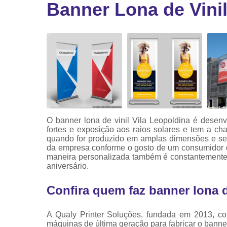
Banner Lona de Vinil
Ribbon
Ribbon pa
impressor
Ribbons
O banner lona de vinil Vila Leopoldina é desenvo
fortes e exposição aos raios solares e tem a ch
quando for produzido em amplas dimensões e serv
da empresa conforme o gosto de um consumidor du
maneira personalizada também é constantemente ut
aniversário.
Confira quem faz banner lona d
A Qualy Printer Soluções, fundada em 2013, con
máquinas de última geração para fabricar o banner