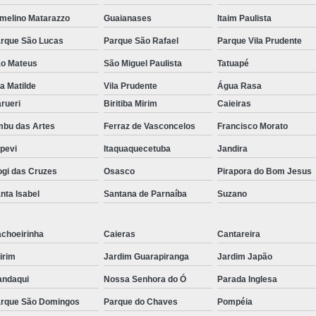
melino Matarazzo
Guaianases
Itaim Paulista
rque São Lucas
Parque São Rafael
Parque Vila Prudente
o Mateus
São Miguel Paulista
Tatuapé
la Matilde
Vila Prudente
Água Rasa
rueri
Biritiba Mirim
Caieiras
bu das Artes
Ferraz de Vasconcelos
Francisco Morato
apevi
Itaquaquecetuba
Jandira
gi das Cruzes
Osasco
Pirapora do Bom Jesus
nta Isabel
Santana de Parnaíba
Suzano
choeirinha
Caieras
Cantareira
irim
Jardim Guarapiranga
Jardim Japão
ndaqui
Nossa Senhora do Ó
Parada Inglesa
rque São Domingos
Parque do Chaves
Pompéia