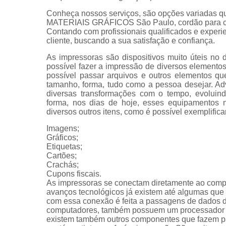
Conheça nossos serviços, são opções variadas q
MATERIAIS GRÁFICOS São Paulo, cordão para cra
Contando com profissionais qualificados e exper
cliente, buscando a sua satisfação e confiança.
As impressoras são dispositivos muito úteis no 
possível fazer a impressão de diversos elemen
possível passar arquivos e outros elementos qu
tamanho, forma, tudo como a pessoa desejar. Ad
diversas transformações com o tempo, evoluin
forma, nos dias de hoje, esses equipamentos n
diversos outros itens, como é possível exemplifica
Imagens;
Gráficos;
Etiquetas;
Cartões;
Crachás;
Cupons fiscais.
As impressoras se conectam diretamente ao com
avanços tecnológicos já existem até algumas que s
com essa conexão é feita a passagens de dados 
computadores, também possuem um processador e 
existem também outros componentes que fazem par