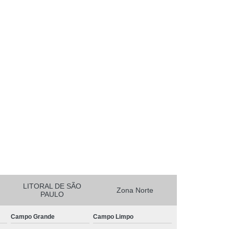
essora de Crachá Minas Gerais
sora de Etiqueta Rio de Janeiro
essora Térmica Rio de Janeiro
mpressora Zebra Zd220 Pará
erais
Ribbon Zebra Zt230 Rio Grande do Sul
LITORAL DE SÃO
Zona Norte
PAULO
Campo Grande
Campo Limpo