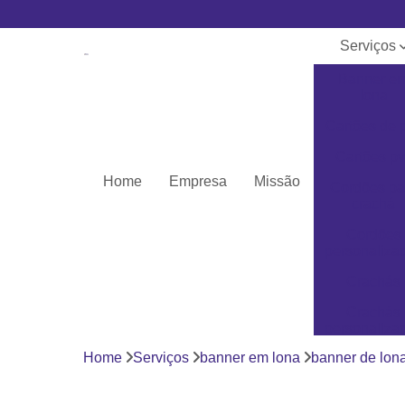
Serviços
Banner e
lona
Cartões de 
Cartões pv
Home
Empresa
Missão
Cordões pa
crachá
Cordões
personaliza
Crachás
Crachás
personaliza
Home
Serviços
banner em lona
banner de lon
Impressor
Porta crach