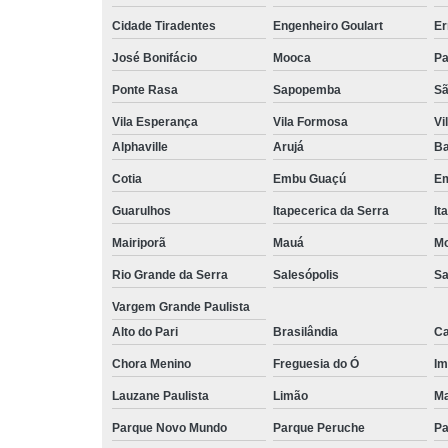
Cidade Tiradentes
Engenheiro Goulart
Er
José Bonifácio
Mooca
Pa
Ponte Rasa
Sapopemba
Sã
Vila Esperança
Vila Formosa
Vi
Alphaville
Arujá
Ba
Cotia
Embu Guaçú
Em
Guarulhos
Itapecerica da Serra
It
Mairiporã
Mauá
Mo
Rio Grande da Serra
Salesópolis
Sa
Vargem Grande Paulista
Alto do Pari
Brasilândia
Ca
Chora Menino
Freguesia do Ó
Im
Lauzane Paulista
Limão
Ma
Parque Novo Mundo
Parque Peruche
Pa