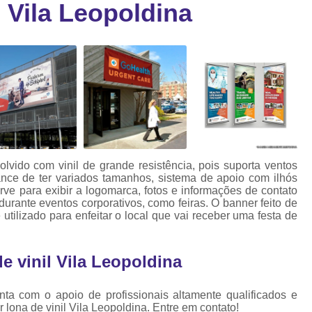
 Vila Leopoldina
Cartão Fidelidade Pvc
Cartão Pvc p
ra
as
Cartão Pvc Personalizado
Cordão de Crachá Poliést
Cordão para Crach
Cordão para Crachá em Po
Cordão para Crachá Person
lvido com vinil de grande resistência, pois suporta ventos
Fábrica 
ance de ter variados tamanhos, sistema de apoio com ilhós
e para exibir a logomarca, fotos e informações de contato
Cordões para Crachá
rante eventos corporativos, como feiras. O banner feito de
ilizado para enfeitar o local que vai receber uma festa de
Cordinha de Crach
Cordinha p
e vinil Vila Leopoldina
Cordinha para Crac
Cordão Crachá Pe
ta com o apoio de profissionais altamente qualificados e
 lona de vinil Vila Leopoldina. Entre em contato!