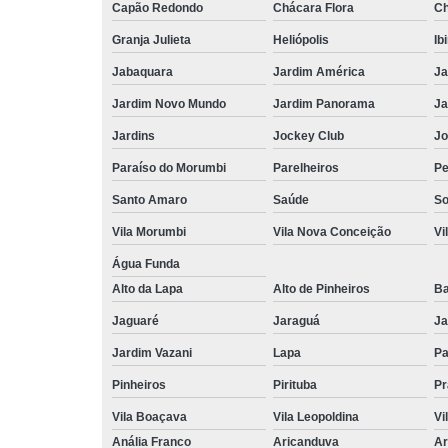
Capão Redondo
Chácara Flora
Ch
Granja Julieta
Heliópolis
Ib
Jabaquara
Jardim América
Ja
Jardim Novo Mundo
Jardim Panorama
Ja
Jardins
Jockey Club
Jo
Paraíso do Morumbi
Parelheiros
Pe
Santo Amaro
Saúde
So
Vila Morumbi
Vila Nova Conceição
Vi
Água Funda
Alto da Lapa
Alto de Pinheiros
Ba
Jaguaré
Jaraguá
Ja
Jardim Vazani
Lapa
P
Pinheiros
Pirituba
Pr
Vila Boaçava
Vila Leopoldina
Vi
Anália Franco
Aricanduva
Ar