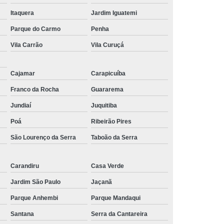
Itaquera
Jardim Iguatemi
Parque do Carmo
Penha
Vila Carrão
Vila Curuçá
Cajamar
Carapicuíba
Franco da Rocha
Guararema
Jundiaí
Juquitiba
Poá
Ribeirão Pires
São Lourenço da Serra
Taboão da Serra
Carandiru
Casa Verde
Jardim São Paulo
Jaçanã
Parque Anhembi
Parque Mandaqui
Santana
Serra da Cantareira