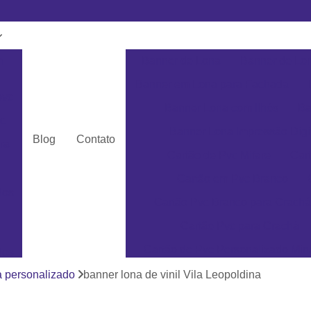
m
Banner de Lona
Banner de Lon
Banner em Lona para Fachada
pvc
Banner Lona com Ilhós
Ba
c
Banner Lona Impressão Digi
Blog
Contato
ra
Cartão de Pvc Mifare
Car
Cartão em Pvc Branco
dos
Cartão Pvc Branco para Crachá
Cartão Pvc para Crachá
Cartão de Pvc Personalizado Min
dos
Cartão de Visita em Pvc San
a personalizado
banner lona de vinil Vila Leopoldina
as
Cartão em Pvc Pe
ás