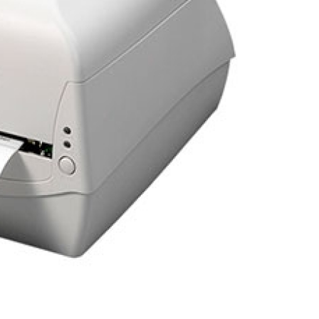
Porta Crachá Transparente
Port
Ribbon Colorido
Ribbon Co
Ribbon Fargo
Ribbon Ma
Ribbon Resina
Rib
Ribbon de Impressora
Rib
Ribbon Impressora Te
Ribbon Impressora Zebr
Ribbon para Impressora de Et
Ribbon para Impressora Zebr
Ribbon da Impressora Rio Grande
Ribbon de Impressoras Pa
Ribbon Metalizado pa
Ribbon para E