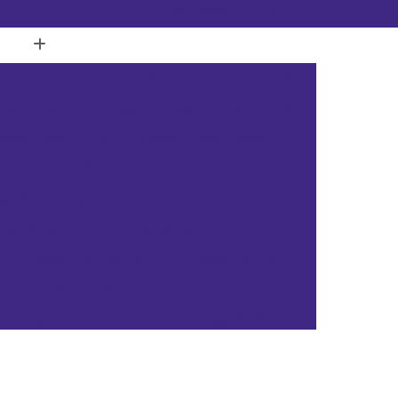
(11) 3451-3366
(11) 91098-5778
a com Ilhós
Banner de Lona Personalizado
Banner em Lona Personalizada
Banner Lona
nner Lona de Vinil
Banner Lona Fosca
tal
Cartão de Pvc Branco para Crachá
tão de Pvc para Crachá
Cartão em Pvc
Cartão Pvc Acura
Cartão Pvc Branco
Cartão Pvc com Chip
Cartão Pvc Hid
Cartão de Acesso Pvc Rio de Janeiro
as Gerais
Cartão de Pvc Rio Grande do Sul
ta Catarina
Cartão de Visita Pvc Pará
rsonalizado Rio Grande do Sul