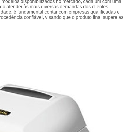
Crachá Perso
os modelos disponibilizados no mercado, cada um com uma
ando atender às mais diversas demandas dos clientes.
Crachá Personal
lidade, é fundamental contar com empresas qualificadas e
cedência confiável, visando que o produto final supere as
Crachá Personalizad
Crachá Personaliz
Crachá Personaliza
Crachá Personalizado Pvc Santa
Crachás Personalizado
Crachás Personalizados para E
Impressora Datacard
Impres
Impressora de Crachá
Impresso
Impressora de Etiquetas Argox
Impressora Zebra
Po
Porta Crachá Conjugado
Porta
Porta Crachá Plástico
Por