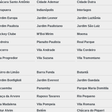
ácara Santo Antônio
Cidade Ademar
Cidade Dutra
irapuera
Indianópolis
Interlagos
rdim Europa
Jardim Leonor
Jardim Luzitânia
rdim Paulista
Jardim Paulistano
Jardim São Luiz
ckey Clube
M'Boi Mirim
Moema
dreira
Planalto Paulista
Real Parque
corro
Vila Andrade
Vila Cordeiro
la Progredior
Vila Suzana
Vila Tramontano
irro do Limão
Barra Funda
Butantã
rdim Bonfiglioli
Jardim Everest
Jardim Guedala
acaembu
Panamby
Parque Maria Domitila
aça da Arvore
Raposo Tavares
Rio Pequeno
la Madalena
Vila Pompeia
Vila Romana
tur Alvim
Belém
Chácara do Piqueri