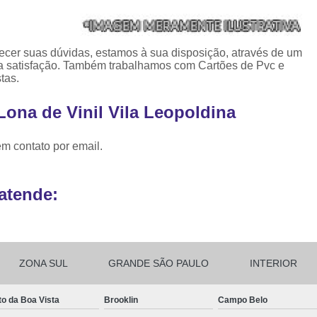
Ribbon para Impr
Ribbon para Impres
ecer suas dúvidas, estamos à sua disposição, através de um
Ribbon para Impr
 satisfação. Também trabalhamos com Cartões de Pvc e
tas.
Ribbon para I
Lona de Vinil Vila Leopoldina
Ribbon para Zebra Gc420t Minas G
em contato por email.
atende:
ZONA SUL
GRANDE SÃO PAULO
INTERIOR
to da Boa Vista
Brooklin
Campo Belo