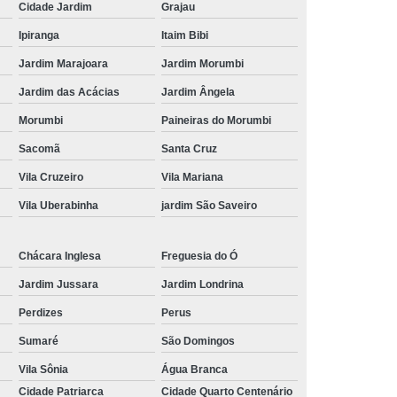
Cidade Jardim
Grajau
Ipiranga
Itaim Bibi
Jardim Marajoara
Jardim Morumbi
Jardim das Acácias
Jardim Ângela
Morumbi
Paineiras do Morumbi
Sacomã
Santa Cruz
Vila Cruzeiro
Vila Mariana
Vila Uberabinha
jardim São Saveiro
Chácara Inglesa
Freguesia do Ó
Jardim Jussara
Jardim Londrina
Perdizes
Perus
Sumaré
São Domingos
Vila Sônia
Água Branca
Cidade Patriarca
Cidade Quarto Centenário