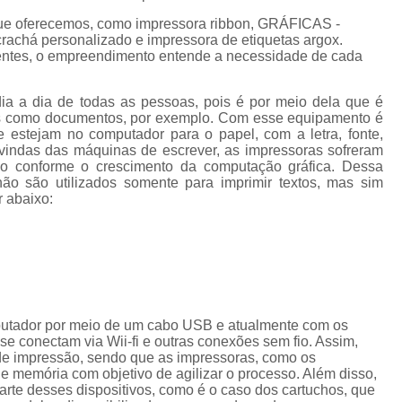
Cordão de Crachá Personalizado 
ue oferecemos, como impressora ribbon, GRÁFICAS -
Cordão para Crachá com 
chá personalizado e impressora de etiquetas argox.
ientes, o empreendimento entende a necessidade de cada
Cordão Personal
Cordão Personalizad
dia a dia de todas as pessoas, pois é por meio dela que é
tos como documentos, por exemplo. Com esse equipamento é
Cordão Pers
e estejam no computador para o papel, com a letra, fonte,
vindas das máquinas de escrever, as impressoras sofreram
Fita para Crachá Personalizada 
do conforme o crescimento da computação gráfica. Dessa
ão são utilizados somente para imprimir textos, mas sim
Crachá de Em
r abaixo:
Crachá de Identificação 
Crachá em Branco
Cra
Crachá Identificação
Cr
Crachá com Cordão
putador por meio de um cabo USB e atualmente com os
e conectam via Wii-fi e outras conexões sem fio. Assim,
Crachá de Identifica
de impressão, sendo que as impressoras, como os
Crachá e Cordão
memória com objetivo de agilizar o processo. Além disso,
te desses dispositivos, como é o caso dos cartuchos, que