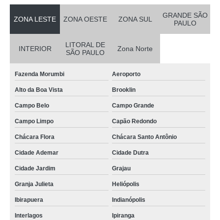
GRANDE SÃO
ZONA LESTE
ZONA OESTE
ZONA SUL
PAULO
LITORAL DE
INTERIOR
Zona Norte
SÃO PAULO
Fazenda Morumbi
Aeroporto
Alto da Boa Vista
Brooklin
Campo Belo
Campo Grande
Campo Limpo
Capão Redondo
Chácara Flora
Chácara Santo Antônio
Cidade Ademar
Cidade Dutra
Cidade Jardim
Grajau
Granja Julieta
Heliópolis
Ibirapuera
Indianópolis
Interlagos
Ipiranga