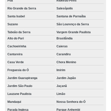
Poá
Ribeirão Pires
Rio Grande da Serra
Salesópolis
Santa Isabel
Santana de Parnaíba
Suzano
São Lourenço da Serra
Taboão da Serra
Vargem Grande Paulista
Alto do Pari
Brasilândia
Cachoeirinha
Caieras
Cantareira
Carandiru
Casa Verde
Chora Menino
Freguesia do Ó
Imirim
Jardim Guarapiranga
Jardim Japão
Jardim São Paulo
Jaçanã
Lauzane Paulista
Limão
Mandaqui
Nossa Senhora do Ó
Parada Inglesa
Parque Anhembi