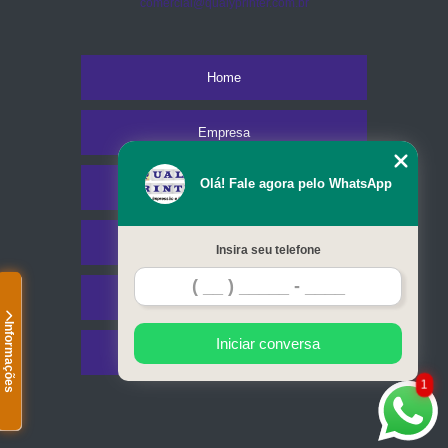
comercial@qualyprinter.com.br
Home
Empresa
Olá! Fale agora pelo WhatsApp
Missão
Serviços
Insira seu telefone
Contato
Informações
Iniciar conversa
Mapa do site
1