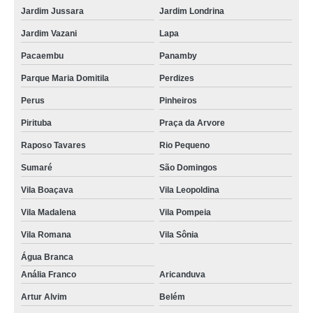
Jardim Jussara
Jardim Londrina
Jardim Vazani
Lapa
Pacaembu
Panamby
Parque Maria Domitila
Perdizes
Perus
Pinheiros
Pirituba
Praça da Arvore
Raposo Tavares
Rio Pequeno
Sumaré
São Domingos
Vila Boaçava
Vila Leopoldina
Vila Madalena
Vila Pompeia
Vila Romana
Vila Sônia
Água Branca
Anália Franco
Aricanduva
Artur Alvim
Belém