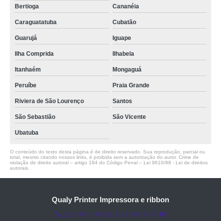
Bertioga
Cananéia
Caraguatatuba
Cubatão
Guarujá
Iguape
Ilha Comprida
Ilhabela
Itanhaém
Mongaguá
Peruíbe
Praia Grande
Riviera de São Lourenço
Santos
São Sebastião
São Vicente
Ubatuba
O conteúdo do texto desta página é de direito reservado. Sua reprodução, parcial ou
total, mesmo citando nossos links, é proibida sem a autorização do autor. Crime de
violação de direito autoral – artigo 184 do Código Penal –
Lei 9610/98 - Lei de direitos
autorais
.
Qualy Printer Impressora e ribbon
(11) 3451-3366
(11) 91098-5778