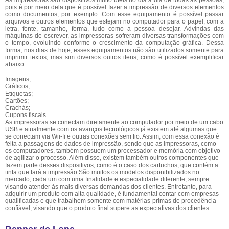
As impressoras são dispositivos muito úteis no dia a dia de todas as pessoas,
pois é por meio dela que é possível fazer a impressão de diversos elementos
como documentos, por exemplo. Com esse equipamento é possível passar
arquivos e outros elementos que estejam no computador para o papel, com a
letra, fonte, tamanho, forma, tudo como a pessoa desejar. Advindas das
máquinas de escrever, as impressoras sofreram diversas transformações com
o tempo, evoluindo conforme o crescimento da computação gráfica. Dessa
forma, nos dias de hoje, esses equipamentos não são utilizados somente para
imprimir textos, mas sim diversos outros itens, como é possível exemplificar
abaixo:
Imagens;
Gráficos;
Etiquetas;
Cartões;
Crachás;
Cupons fiscais.
As impressoras se conectam diretamente ao computador por meio de um cabo
USB e atualmente com os avanços tecnológicos já existem até algumas que
se conectam via Wii-fi e outras conexões sem fio. Assim, com essa conexão é
feita a passagens de dados de impressão, sendo que as impressoras, como
os computadores, também possuem um processador e memória com objetivo
de agilizar o processo. Além disso, existem também outros componentes que
fazem parte desses dispositivos, como é o caso dos cartuchos, que contém a
tinta que fará a impressão.São muitos os modelos disponibilizados no
mercado, cada um com uma finalidade e especialidade diferente, sempre
visando atender às mais diversas demandas dos clientes. Entretanto, para
adquirir um produto com alta qualidade, é fundamental contar com empresas
qualificadas e que trabalhem somente com matérias-primas de procedência
confiável, visando que o produto final supere as expectativas dos clientes.