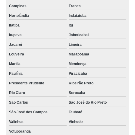
Campinas
Franca
Hortolândia
Indaiatuba
Itatiba
Itu
Itupeva
Jaboticabal
Jacareí
Limeira
Louveira
Marapoama
Marília
Mendonça
Paulínia
Piracicaba
Presidente Prudente
Ribeirão Preto
Rio Claro
Sorocaba
São Carlos
São José do Rio Preto
São José dos Campos
Taubaté
Valinhos
Vinhedo
Votuporanga