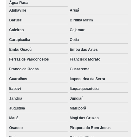
Água Rasa
Alphaville
Arujá
Barueri
Biritiba Mirim
Caieiras
Cajamar
Carapicuíba
Cotia
Embu Guaçú
Embu das Artes
Ferraz de Vasconcelos
Francisco Morato
Franco da Rocha
Guararema
Guarulhos
Itapecerica da Serra
Itapevi
Itaquaquecetuba
Jandira
Jundiaí
Juquitiba
Mairiporã
Mauá
Mogi das Cruzes
Osasco
Pirapora do Bom Jesus