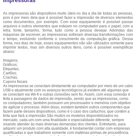
Impressoras
As impressoras são dispositivos muito úteis no dia a dia de todas as pessoas,
pois é por meio dela que é possível fazer a impressão de diversos elementos
como documentos, por exemplo. Com esse equipamento é possível passar
arquivos e outros elementos que estejam no computador para o papel, com a
letra, fonte, tamanho, forma, tudo como a pessoa desejar. Advindas das
máquinas de escrever, as impressoras sofreram diversas transformações com
o tempo, evoluindo conforme o crescimento da computação gráfica. Dessa
forma, nos dias de hoje, esses equipamentos não são utilizados somente para
imprimir textos, mas sim diversos outros itens, como é possível exemplificar
abaixo:
Imagens;
Gráficos;
Etiquetas;
Cartões;
Crachás;
Cupons fiscais.
As impressoras se conectam diretamente ao computador por meio de um cabo
USB e atualmente com os avanços tecnológicos já existem até algumas que
se conectam via Wii-fi e outras conexões sem fio. Assim, com essa conexão é
feita a passagens de dados de impressão, sendo que as impressoras, como
os computadores, também possuem um processador e memória com objetivo
de agilizar o processo. Além disso, existem também outros componentes que
fazem parte desses dispositivos, como é o caso dos cartuchos, que contém a
tinta que fará a impressão.São muitos os modelos disponibilizados no
mercado, cada um com uma finalidade e especialidade diferente, sempre
visando atender às mais diversas demandas dos clientes. Entretanto, para
adquirir um produto com alta qualidade, é fundamental contar com empresas
qualificadas e que trabalhem somente com matérias-primas de procedência