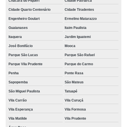
Chácara do Piqueri
Cidade Patriarca
Cidade Quarto Centenário
Cidade Tiradentes
Engenheiro Goulart
Ermelino Matarazzo
Guaianases
Itaim Paulista
Itaquera
Jardim Iguatemi
José Bonifácio
Mooca
Parque São Lucas
Parque São Rafael
Parque Vila Prudente
Parque do Carmo
Penha
Ponte Rasa
Sapopemba
São Mateus
São Miguel Paulista
Tatuapé
Vila Carrão
Vila Curuçá
Vila Esperança
Vila Formosa
Vila Matilde
Vila Prudente