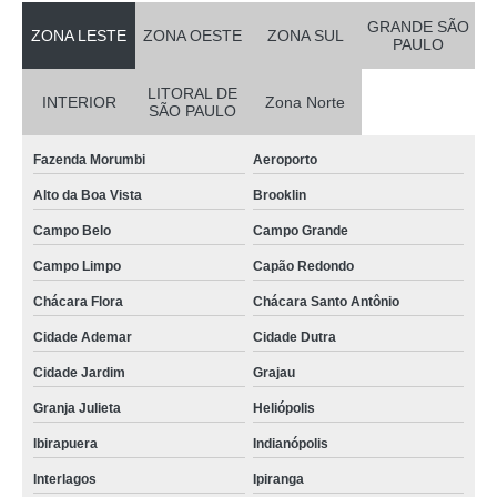
GRANDE SÃO
ZONA LESTE
ZONA OESTE
ZONA SUL
PAULO
LITORAL DE
INTERIOR
Zona Norte
SÃO PAULO
Fazenda Morumbi
Aeroporto
Alto da Boa Vista
Brooklin
Campo Belo
Campo Grande
Campo Limpo
Capão Redondo
Chácara Flora
Chácara Santo Antônio
Cidade Ademar
Cidade Dutra
Cidade Jardim
Grajau
Granja Julieta
Heliópolis
Ibirapuera
Indianópolis
Interlagos
Ipiranga