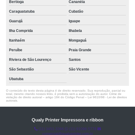
Bertioga
Cananéia
Caraguatatuba
Cubatão
Guarujá
Iguape
Ilha Comprida
Ilhabela
Itanhaém
Mongaguá
Peruíbe
Praia Grande
Riviera de São Lourenço
Santos
São Sebastião
São Vicente
Ubatuba
O conteúdo do texto desta página é de direito reservado. Sua reprodução, parcial ou
total, mesmo citando nossos links, é proibida sem a autorização do autor. Crime de
violação de direito autoral – artigo 184 do Código Penal –
Lei 9610/98 - Lei de direitos
autorais
.
Qualy Printer Impressora e ribbon
(11) 3451-3366
(11) 91098-5778
comercial@qualyprinter.com.br