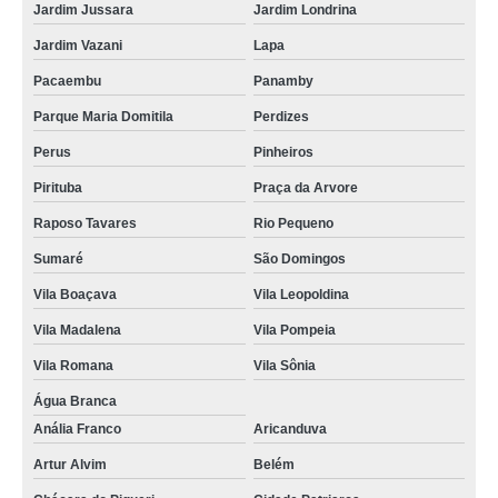
Jardim Jussara
Jardim Londrina
Jardim Vazani
Lapa
Pacaembu
Panamby
Parque Maria Domitila
Perdizes
Perus
Pinheiros
Pirituba
Praça da Arvore
Raposo Tavares
Rio Pequeno
Sumaré
São Domingos
Vila Boaçava
Vila Leopoldina
Vila Madalena
Vila Pompeia
Vila Romana
Vila Sônia
Água Branca
Anália Franco
Aricanduva
Artur Alvim
Belém