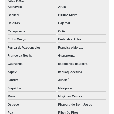
Água Rasa
Alphaville
Arujá
Barueri
Biritiba Mirim
Caieiras
Cajamar
Carapicuíba
Cotia
Embu Guaçú
Embu das Artes
Ferraz de Vasconcelos
Francisco Morato
Franco da Rocha
Guararema
Guarulhos
Itapecerica da Serra
Itapevi
Itaquaquecetuba
Jandira
Jundiaí
Juquitiba
Mairiporã
Mauá
Mogi das Cruzes
Osasco
Pirapora do Bom Jesus
Poá
Ribeirão Pires