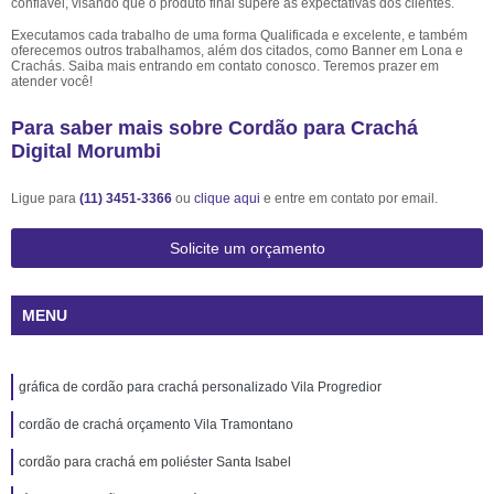
confiável, visando que o produto final supere as expectativas dos clientes.
Executamos cada trabalho de uma forma Qualificada e excelente, e também
oferecemos outros trabalhamos, além dos citados, como Banner em Lona e
Crachás. Saiba mais entrando em contato conosco. Teremos prazer em
atender você!
Para saber mais sobre Cordão para Crachá
Digital Morumbi
Ligue para
(11) 3451-3366
ou
clique aqui
e entre em contato por email.
Solicite um orçamento
MENU
gráfica de cordão para crachá personalizado Vila Progredior
cordão de crachá orçamento Vila Tramontano
cordão para crachá em poliéster Santa Isabel