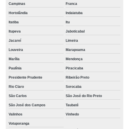
Campinas
Franca
Hortolândia
Indaiatuba
Itatiba
Itu
Itupeva
Jaboticabal
Jacareí
Limeira
Louveira
Marapoama
Marília
Mendonça
Paulínia
Piracicaba
Presidente Prudente
Ribeirão Preto
Rio Claro
Sorocaba
São Carlos
São José do Rio Preto
São José dos Campos
Taubaté
Valinhos
Vinhedo
Votuporanga