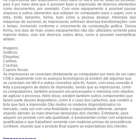
As impressoras são dispositivos muito úteis no dia a dia de todas as pessoas,
pois é por meio dela que é possível fazer a impressão de diversos elementos
como documentos, por exemplo. Com esse equipamento é possível passar
arquivos e outros elementos que estejam no computador para o papel, com a
letra, fonte, tamanho, forma, tudo como a pessoa desejar. Advindas das
máquinas de escrever, as impressoras sofreram diversas transformações com
o tempo, evoluindo conforme o crescimento da computação gráfica. Dessa
forma, nos dias de hoje, esses equipamentos não são utilizados somente para
imprimir textos, mas sim diversos outros itens, como é possível exemplificar
abaixo:
Imagens;
Gráficos;
Etiquetas;
Cartões;
Crachás;
Cupons fiscais.
As impressoras se conectam diretamente ao computador por meio de um cabo
USB e atualmente com os avanços tecnológicos já existem até algumas que
se conectam via Wii-fi e outras conexões sem fio. Assim, com essa conexão é
feita a passagens de dados de impressão, sendo que as impressoras, como
os computadores, também possuem um processador e memória com objetivo
de agilizar o processo. Além disso, existem também outros componentes que
fazem parte desses dispositivos, como é o caso dos cartuchos, que contém a
tinta que fará a impressão.São muitos os modelos disponibilizados no
mercado, cada um com uma finalidade e especialidade diferente, sempre
visando atender às mais diversas demandas dos clientes. Entretanto, para
adquirir um produto com alta qualidade, é fundamental contar com empresas
qualificadas e que trabalhem somente com matérias-primas de procedência
confiável, visando que o produto final supere as expectativas dos clientes.