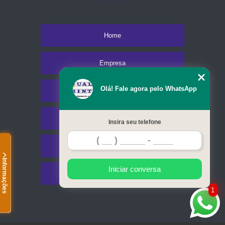
Home
Empresa
Olá! Fale agora pelo WhatsApp
Missão
Serviços
Insira seu telefone
Contato
Informações
Iniciar conversa
Mapa do site
1