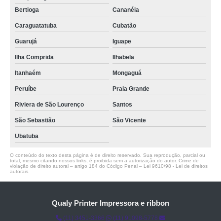
Bertioga
Cananéia
Caraguatatuba
Cubatão
Guarujá
Iguape
Ilha Comprida
Ilhabela
Itanhaém
Mongaguá
Peruíbe
Praia Grande
Riviera de São Lourenço
Santos
São Sebastião
São Vicente
Ubatuba
O conteúdo do texto desta página é de direito reservado. Sua reprodução, parcial ou
total, mesmo citando nossos links, é proibida sem a autorização do autor. Crime de
violação de direito autoral – artigo 184 do Código Penal –
Lei 9610/98 - Lei de direitos
autorais
.
Qualy Printer Impressora e ribbon
(11) 3451-3366
(11) 91098-5778