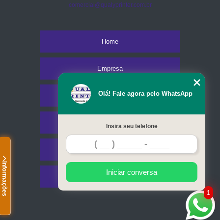
comercial@qualyprinter.com.br
Home
Empresa
Olá! Fale agora pelo WhatsApp
Missão
Serviços
Insira seu telefone
Contato
Informações
Iniciar conversa
Mapa do site
1