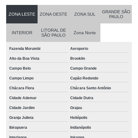
GRANDE SÃO
ZONA LESTE
ZONA OESTE
ZONA SUL
PAULO
LITORAL DE
INTERIOR
Zona Norte
SÃO PAULO
Fazenda Morumbi
Aeroporto
Alto da Boa Vista
Brooklin
Campo Belo
Campo Grande
Campo Limpo
Capão Redondo
Chácara Flora
Chácara Santo Antônio
Cidade Ademar
Cidade Dutra
Cidade Jardim
Grajau
Granja Julieta
Heliópolis
Ibirapuera
Indianópolis
Interlagos
Ipiranga