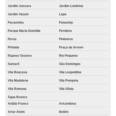
Jardim Jussara
Jardim Londrina
Jardim Vazani
Lapa
Pacaembu
Panamby
Parque Maria Domitila
Perdizes
Perus
Pinheiros
Pirituba
Praça da Arvore
Raposo Tavares
Rio Pequeno
Sumaré
São Domingos
Vila Boaçava
Vila Leopoldina
Vila Madalena
Vila Pompeia
Vila Romana
Vila Sônia
Água Branca
Anália Franco
Aricanduva
Artur Alvim
Belém