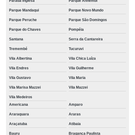
Parada Inglesa
Parque Anhembi
Parque Mandaqui
Parque Novo Mundo
Parque Peruche
Parque São Domingos
Parque do Chaves
Pompéia
Santana
Serra da Cantareira
Tremembé
Tucuruvi
Vila Albertina
Vila Chica Luíza
Vila Endres
Vila Guilherme
Vila Gustavo
Vila Maria
Vila Marisa Mazzei
Vila Mazzei
Vila Medeiros
Americana
Amparo
Araraquara
Araras
Araçatuba
Atibaia
Bauru
Bragança Paulista