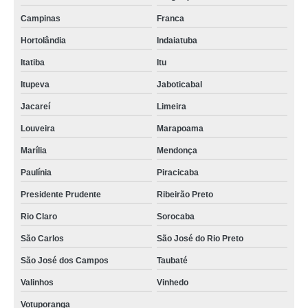
Campinas
Franca
Hortolândia
Indaiatuba
Itatiba
Itu
Itupeva
Jaboticabal
Jacareí
Limeira
Louveira
Marapoama
Marília
Mendonça
Paulínia
Piracicaba
Presidente Prudente
Ribeirão Preto
Rio Claro
Sorocaba
São Carlos
São José do Rio Preto
São José dos Campos
Taubaté
Valinhos
Vinhedo
Votuporanga