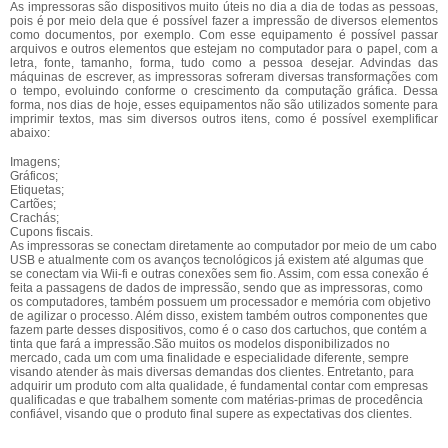
As impressoras são dispositivos muito úteis no dia a dia de todas as pessoas,
pois é por meio dela que é possível fazer a impressão de diversos elementos
como documentos, por exemplo. Com esse equipamento é possível passar
arquivos e outros elementos que estejam no computador para o papel, com a
letra, fonte, tamanho, forma, tudo como a pessoa desejar. Advindas das
máquinas de escrever, as impressoras sofreram diversas transformações com
o tempo, evoluindo conforme o crescimento da computação gráfica. Dessa
forma, nos dias de hoje, esses equipamentos não são utilizados somente para
imprimir textos, mas sim diversos outros itens, como é possível exemplificar
abaixo:
Imagens;
Gráficos;
Etiquetas;
Cartões;
Crachás;
Cupons fiscais.
As impressoras se conectam diretamente ao computador por meio de um cabo
USB e atualmente com os avanços tecnológicos já existem até algumas que
se conectam via Wii-fi e outras conexões sem fio. Assim, com essa conexão é
feita a passagens de dados de impressão, sendo que as impressoras, como
os computadores, também possuem um processador e memória com objetivo
de agilizar o processo. Além disso, existem também outros componentes que
fazem parte desses dispositivos, como é o caso dos cartuchos, que contém a
tinta que fará a impressão.São muitos os modelos disponibilizados no
mercado, cada um com uma finalidade e especialidade diferente, sempre
visando atender às mais diversas demandas dos clientes. Entretanto, para
adquirir um produto com alta qualidade, é fundamental contar com empresas
qualificadas e que trabalhem somente com matérias-primas de procedência
confiável, visando que o produto final supere as expectativas dos clientes.