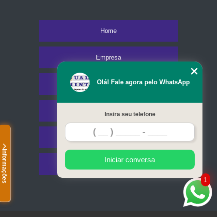
Home
Empresa
Olá! Fale agora pelo WhatsApp
Missão
Serviços
Insira seu telefone
Contato
Informações
Iniciar conversa
Mapa do site
1