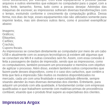
como documentos, por exemplo. Com esse equipamento é possível passar
arquivos e outros elementos que estejam no computador para o papel, com a
letra, fonte, tamanho, forma, tudo como a pessoa desejar. Advindas das
máquinas de escrever, as impressoras sofreram diversas transformações com
o tempo, evoluindo conforme o crescimento da computação gráfica. Dessa
forma, nos dias de hoje, esses equipamentos não são utilizados somente para
imprimir textos, mas sim diversos outros itens, como é possível exemplificar
abaixo:
Imagens;
Gráficos;
Etiquetas;
Cartões;
Crachás;
Cupons fiscais.
As impressoras se conectam diretamente ao computador por meio de um cabo
USB e atualmente com os avanços tecnológicos já existem até algumas que
se conectam via Wii-fi e outras conexões sem fio. Assim, com essa conexão é
feita a passagens de dados de impressão, sendo que as impressoras, como
os computadores, também possuem um processador e memória com objetivo
de agilizar o processo. Além disso, existem também outros componentes que
fazem parte desses dispositivos, como é o caso dos cartuchos, que contém a
tinta que fará a impressão.São muitos os modelos disponibilizados no
mercado, cada um com uma finalidade e especialidade diferente, sempre
visando atender às mais diversas demandas dos clientes. Entretanto, para
adquirir um produto com alta qualidade, é fundamental contar com empresas
qualificadas e que trabalhem somente com matérias-primas de procedência
confiável, visando que o produto final supere as expectativas dos clientes.
Impressora Argox