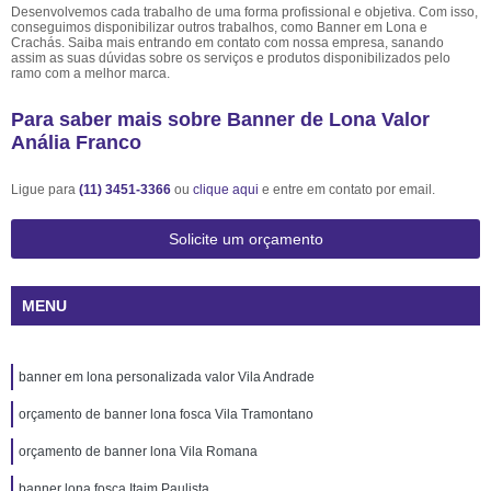
Desenvolvemos cada trabalho de uma forma profissional e objetiva. Com isso,
conseguimos disponibilizar outros trabalhos, como Banner em Lona e
Crachás. Saiba mais entrando em contato com nossa empresa, sanando
assim as suas dúvidas sobre os serviços e produtos disponibilizados pelo
ramo com a melhor marca.
Para saber mais sobre Banner de Lona Valor
Anália Franco
Ligue para
(11) 3451-3366
ou
clique aqui
e entre em contato por email.
Solicite um orçamento
MENU
banner em lona personalizada valor Vila Andrade
orçamento de banner lona fosca Vila Tramontano
orçamento de banner lona Vila Romana
banner lona fosca Itaim Paulista