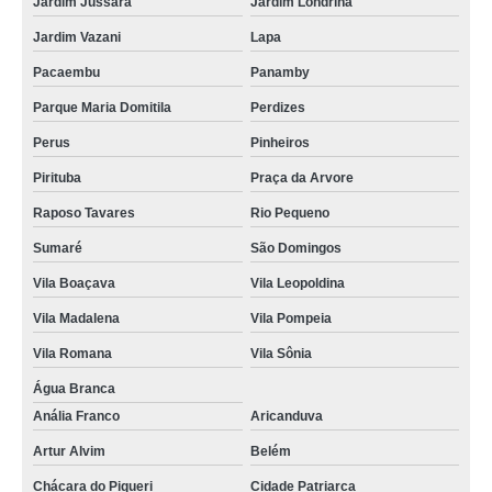
Jardim Jussara
Jardim Londrina
Jardim Vazani
Lapa
Pacaembu
Panamby
Parque Maria Domitila
Perdizes
Perus
Pinheiros
Pirituba
Praça da Arvore
Raposo Tavares
Rio Pequeno
Sumaré
São Domingos
Vila Boaçava
Vila Leopoldina
Vila Madalena
Vila Pompeia
Vila Romana
Vila Sônia
Água Branca
Anália Franco
Aricanduva
Artur Alvim
Belém
Chácara do Piqueri
Cidade Patriarca