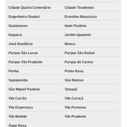
Cidade Quarto Centenário
Cidade Tiradentes
Engenheiro Goulart
Ermelino Matarazzo
Guaianases
Itaim Paulista
Itaquera
Jardim Iguatemi
José Bonifácio
Mooca
Parque São Lucas
Parque São Rafael
Parque Vila Prudente
Parque do Carmo
Penha
Ponte Rasa
Sapopemba
São Mateus
São Miguel Paulista
Tatuapé
Vila Carrão
Vila Curuçá
Vila Esperança
Vila Formosa
Vila Matilde
Vila Prudente
Água Rasa