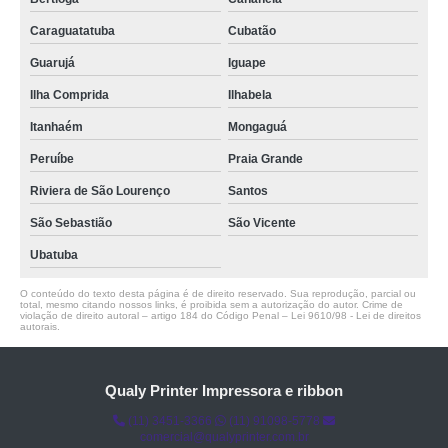
Caraguatatuba
Cubatão
Guarujá
Iguape
Ilha Comprida
Ilhabela
Itanhaém
Mongaguá
Peruíbe
Praia Grande
Riviera de São Lourenço
Santos
São Sebastião
São Vicente
Ubatuba
O conteúdo do texto desta página é de direito reservado. Sua reprodução, parcial ou
total, mesmo citando nossos links, é proibida sem a autorização do autor. Crime de
violação de direito autoral – artigo 184 do Código Penal –
Lei 9610/98 - Lei de direitos
autorais
.
Qualy Printer Impressora e ribbon
(11) 3451-3366
(11) 91098-5778
comercial@qualyprinter.com.br