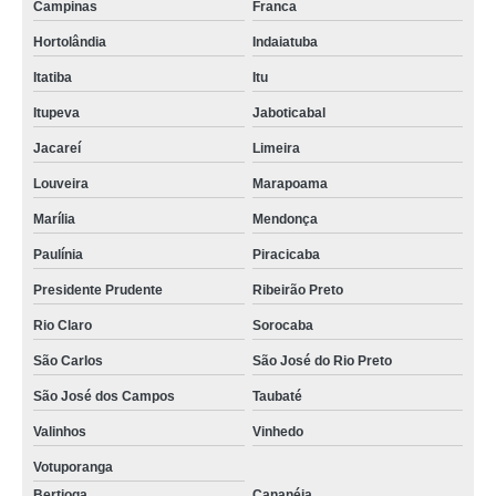
Campinas
Franca
Hortolândia
Indaiatuba
Itatiba
Itu
Itupeva
Jaboticabal
Jacareí
Limeira
Louveira
Marapoama
Marília
Mendonça
Paulínia
Piracicaba
Presidente Prudente
Ribeirão Preto
Rio Claro
Sorocaba
São Carlos
São José do Rio Preto
São José dos Campos
Taubaté
Valinhos
Vinhedo
Votuporanga
Bertioga
Cananéia