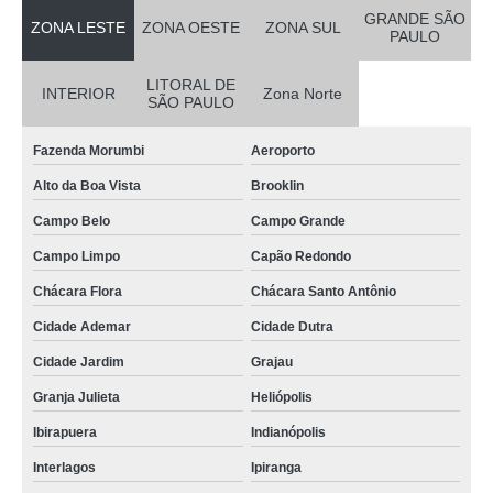
GRANDE SÃO
ZONA LESTE
ZONA OESTE
ZONA SUL
PAULO
LITORAL DE
INTERIOR
Zona Norte
SÃO PAULO
Fazenda Morumbi
Aeroporto
Alto da Boa Vista
Brooklin
Campo Belo
Campo Grande
Campo Limpo
Capão Redondo
Chácara Flora
Chácara Santo Antônio
Cidade Ademar
Cidade Dutra
Cidade Jardim
Grajau
Granja Julieta
Heliópolis
Ibirapuera
Indianópolis
Interlagos
Ipiranga