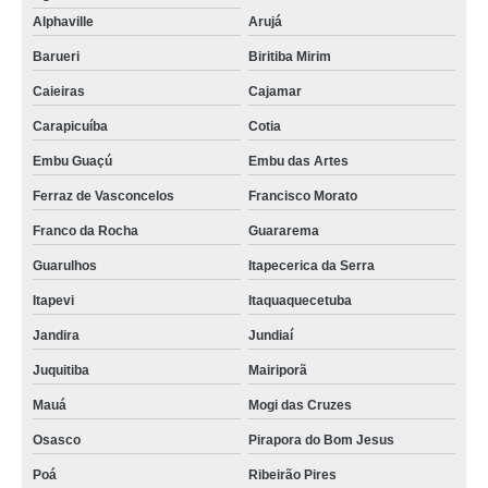
Alphaville
Arujá
Barueri
Biritiba Mirim
Caieiras
Cajamar
Carapicuíba
Cotia
Embu Guaçú
Embu das Artes
Ferraz de Vasconcelos
Francisco Morato
Franco da Rocha
Guararema
Guarulhos
Itapecerica da Serra
Itapevi
Itaquaquecetuba
Jandira
Jundiaí
Juquitiba
Mairiporã
Mauá
Mogi das Cruzes
Osasco
Pirapora do Bom Jesus
Poá
Ribeirão Pires