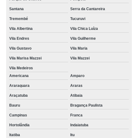
Santana
Serra da Cantareira
Tremembé
Tucuruvi
Vila Albertina
Vila Chica Luíza
Vila Endres
Vila Guilherme
Vila Gustavo
Vila Maria
Vila Marisa Mazzei
Vila Mazzei
Vila Medeiros
Americana
Amparo
Araraquara
Araras
Araçatuba
Atibaia
Bauru
Bragança Paulista
Campinas
Franca
Hortolândia
Indaiatuba
Itatiba
Itu