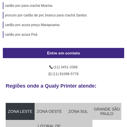
cartão pvc para crachá Moema
procuro por cartão de pvc branco para crachá Santos
cartão pvc acura preço Marapoama
cartão pvc acura Poá
Entre em contato
(11) 3451-3366
(11) 91098-5778
Regiões onde a Qualy Printer atende:
GRANDE SÃO
ZONA LESTE
ZONA OESTE
ZONA SUL
PAULO
LITORAL DE