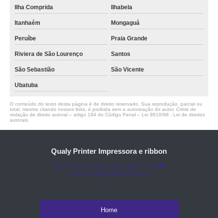
Ilha Comprida
Ilhabela
Itanhaém
Mongaguá
Peruíbe
Praia Grande
Riviera de São Lourenço
Santos
São Sebastião
São Vicente
Ubatuba
O conteúdo do texto desta página é de direito reservado. Sua reprodução, parcial ou
total, mesmo citando nossos links, é proibida sem a autorização do autor. Crime de
violação de direito autoral – artigo 184 do Código Penal –
Lei 9610/98 - Lei de direitos
autorais
.
Qualy Printer Impressora e ribbon
(11) 3451-3366
(11) 91098-5778
comercial@qualyprinter.com.br
Home