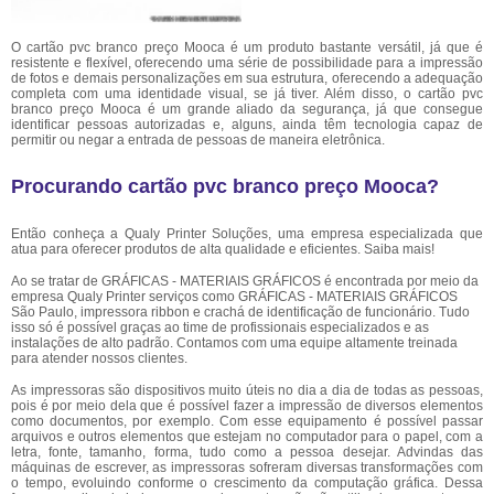
O cartão pvc branco preço Mooca é um produto bastante versátil, já que é
resistente e flexível, oferecendo uma série de possibilidade para a impressão
de fotos e demais personalizações em sua estrutura, oferecendo a adequação
completa com uma identidade visual, se já tiver. Além disso, o cartão pvc
branco preço Mooca é um grande aliado da segurança, já que consegue
identificar pessoas autorizadas e, alguns, ainda têm tecnologia capaz de
permitir ou negar a entrada de pessoas de maneira eletrônica.
Procurando cartão pvc branco preço Mooca?
Então conheça a Qualy Printer Soluções, uma empresa especializada que
atua para oferecer produtos de alta qualidade e eficientes. Saiba mais!
Ao se tratar de GRÁFICAS - MATERIAIS GRÁFICOS é encontrada por meio da
empresa Qualy Printer serviços como GRÁFICAS - MATERIAIS GRÁFICOS
São Paulo, impressora ribbon e crachá de identificação de funcionário. Tudo
isso só é possível graças ao time de profissionais especializados e as
instalações de alto padrão. Contamos com uma equipe altamente treinada
para atender nossos clientes.
As impressoras são dispositivos muito úteis no dia a dia de todas as pessoas,
pois é por meio dela que é possível fazer a impressão de diversos elementos
como documentos, por exemplo. Com esse equipamento é possível passar
arquivos e outros elementos que estejam no computador para o papel, com a
letra, fonte, tamanho, forma, tudo como a pessoa desejar. Advindas das
máquinas de escrever, as impressoras sofreram diversas transformações com
o tempo, evoluindo conforme o crescimento da computação gráfica. Dessa