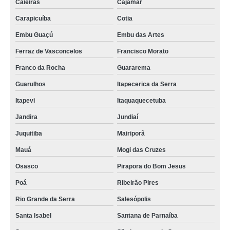
Caieiras
Cajamar
Carapicuíba
Cotia
Embu Guaçú
Embu das Artes
Ferraz de Vasconcelos
Francisco Morato
Franco da Rocha
Guararema
Guarulhos
Itapecerica da Serra
Itapevi
Itaquaquecetuba
Jandira
Jundiaí
Juquitiba
Mairiporã
Mauá
Mogi das Cruzes
Osasco
Pirapora do Bom Jesus
Poá
Ribeirão Pires
Rio Grande da Serra
Salesópolis
Santa Isabel
Santana de Parnaíba