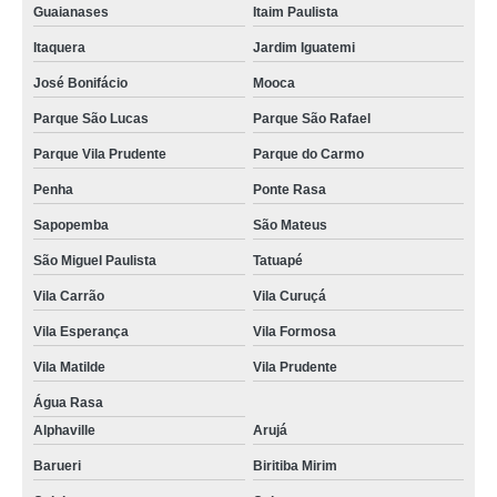
Guaianases
Itaim Paulista
Itaquera
Jardim Iguatemi
José Bonifácio
Mooca
Parque São Lucas
Parque São Rafael
Parque Vila Prudente
Parque do Carmo
Penha
Ponte Rasa
Sapopemba
São Mateus
São Miguel Paulista
Tatuapé
Vila Carrão
Vila Curuçá
Vila Esperança
Vila Formosa
Vila Matilde
Vila Prudente
Água Rasa
Alphaville
Arujá
Barueri
Biritiba Mirim