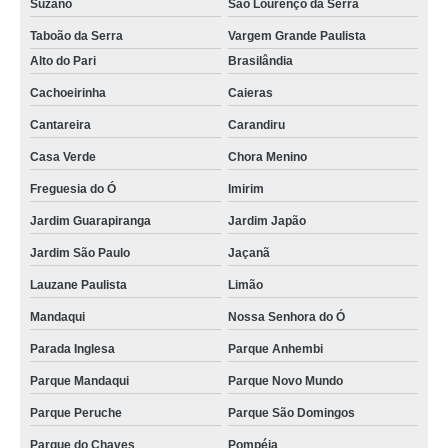
Suzano
São Lourenço da Serra
Taboão da Serra
Vargem Grande Paulista
Alto do Pari
Brasilândia
Cachoeirinha
Caieras
Cantareira
Carandiru
Casa Verde
Chora Menino
Freguesia do Ó
Imirim
Jardim Guarapiranga
Jardim Japão
Jardim São Paulo
Jaçanã
Lauzane Paulista
Limão
Mandaqui
Nossa Senhora do Ó
Parada Inglesa
Parque Anhembi
Parque Mandaqui
Parque Novo Mundo
Parque Peruche
Parque São Domingos
Parque do Chaves
Pompéia