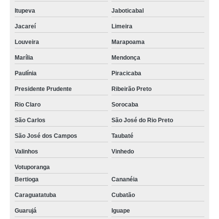
Itupeva
Jaboticabal
Jacareí
Limeira
Louveira
Marapoama
Marília
Mendonça
Paulínia
Piracicaba
Presidente Prudente
Ribeirão Preto
Rio Claro
Sorocaba
São Carlos
São José do Rio Preto
São José dos Campos
Taubaté
Valinhos
Vinhedo
Votuporanga
Bertioga
Cananéia
Caraguatatuba
Cubatão
Guarujá
Iguape