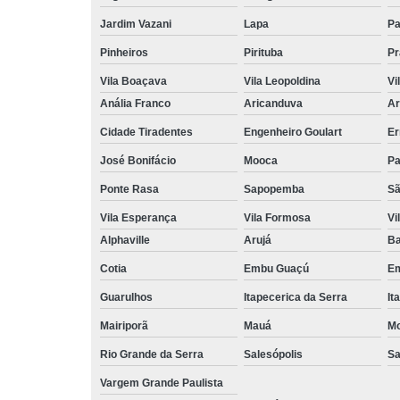
Jardim Vazani
Lapa
P
Pinheiros
Pirituba
Pr
Vila Boaçava
Vila Leopoldina
Vi
Anália Franco
Aricanduva
Ar
Cidade Tiradentes
Engenheiro Goulart
Er
José Bonifácio
Mooca
Pa
Ponte Rasa
Sapopemba
Sã
Vila Esperança
Vila Formosa
Vi
Alphaville
Arujá
Ba
Cotia
Embu Guaçú
Em
Guarulhos
Itapecerica da Serra
It
Mairiporã
Mauá
Mo
Rio Grande da Serra
Salesópolis
Sa
Vargem Grande Paulista