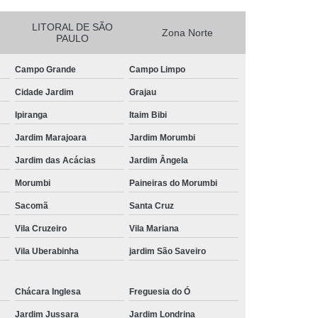
essora de Crachá Minas Gerais
LITORAL DE SÃO
Zona Norte
PAULO
sora de Etiqueta Rio de Janeiro
essora Térmica Rio de Janeiro
Campo Grande
Campo Limpo
mpressora Zebra Zd220 Pará
Cidade Jardim
Grajau
erais
Ribbon Zebra Zt230 Rio Grande do Sul
Ipiranga
Itaim Bibi
Jardim Marajoara
Jardim Morumbi
Jardim das Acácias
Jardim Ângela
Morumbi
Paineiras do Morumbi
Sacomã
Santa Cruz
Vila Cruzeiro
Vila Mariana
Vila Uberabinha
jardim São Saveiro
Chácara Inglesa
Freguesia do Ó
Jardim Jussara
Jardim Londrina