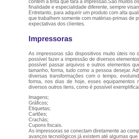
contém a tinta que fará a impressão.São muitos 
finalidade e especialidade diferente, sempre vis
Entretanto, para adquirir um produto com alta qua
que trabalhem somente com matérias-primas de pro
expectativas dos clientes.
Impressoras
As impressoras são dispositivos muito úteis no 
possível fazer a impressão de diversos elemen
possível passar arquivos e outros elementos qu
tamanho, forma, tudo como a pessoa desejar. Ad
diversas transformações com o tempo, evoluin
forma, nos dias de hoje, esses equipamentos n
diversos outros itens, como é possível exemplifica
Imagens;
Gráficos;
Etiquetas;
Cartões;
Crachás;
Cupons fiscais.
As impressoras se conectam diretamente ao com
avanços tecnológicos já existem até algumas que s