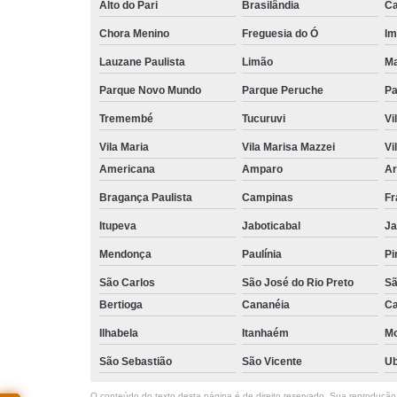
Alto do Pari
Brasilândia
Ca
Chora Menino
Freguesia do Ó
Im
Lauzane Paulista
Limão
Ma
Parque Novo Mundo
Parque Peruche
Pa
Tremembé
Tucuruvi
Vi
Vila Maria
Vila Marisa Mazzei
Vi
Americana
Amparo
Ar
Bragança Paulista
Campinas
Fr
Itupeva
Jaboticabal
Ja
Mendonça
Paulínia
Pi
São Carlos
São José do Rio Preto
Sã
Bertioga
Cananéia
Ca
Ilhabela
Itanhaém
M
São Sebastião
São Vicente
Ub
O conteúdo do texto desta página é de direito reservado. Sua reprodução, 