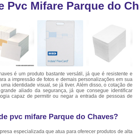
e Pvc Mifare Parque do C
Cartão Fidelidade Pvc
Cartão Pvc p
ra
as
Cartão Pvc Personalizado
Cordão de Crachá Poliést
Cordão para Crach
Cordão para Crachá em Po
Cordão para Crachá Person
ves é um produto bastante versátil, já que é resistente e
Fábrica 
 para a impressão de fotos e demais personalizações em sua
ma identidade visual, se já tiver. Além disso, o cotação de
Cordões para Crachá
rande aliado da segurança, já que consegue identificar
logia capaz de permitir ou negar a entrada de pessoas de
Cordinha de Crach
Cordinha p
 de pvc mifare Parque do Chaves?
Cordinha para Crac
Cordão Crachá Pe
resa especializada que atua para oferecer produtos de alta