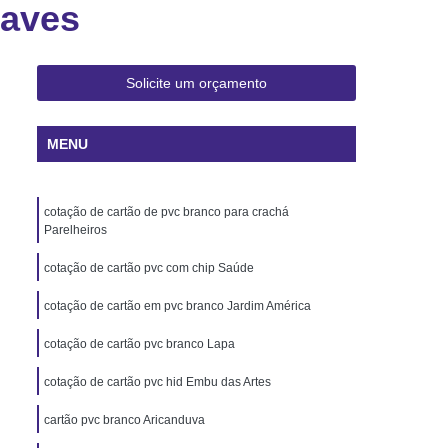
haves
 Rio de Janeiro
Cartão Pvc Pará
ara Crachás Minas Gerais
 Santa Catarina
Cordão de Crachá
Solicite um orçamento
er
Cordão em Poliéster para Crachá
MENU
á
Cordão para Crachá Digital
liéster
Cordão para Crachá em Silk
cotação de cartão de pvc branco para crachá
alizado
Cordão Poliéster para Crachá
Parelheiros
de Cordão para Crachá
cotação de cartão pvc com chip Saúde
s Personalizados Santa Catarina
cotação de cartão em pvc branco Jardim América
á Personalizada Rio de Janeiro
cotação de cartão pvc branco Lapa
ara Crachá Minas Gerais
cotação de cartão pvc hid Embu das Artes
há Personalizada Rio de Janeiro
rsonalizado Rio Grande do Sul
cartão pvc branco Aricanduva