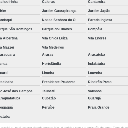
choeirinha
Caieras
Cantareira
irim
Jardim Guarapiranga
Jardim Japão
ndaqui
Nossa Senhora do Ó
Parada Inglesa
rque São Domingos
Parque do Chaves
Pompéia
la Albertina
Vila Chica Luíza
Vila Endres
la Mazzei
Vila Medeiros
araquara
Araras
Araçatuba
anca
Hortolândia
Indaiatuba
careí
Limeira
Louveira
racicaba
Presidente Prudente
Ribeirão Preto
o José dos Campos
Taubaté
Valinhos
raguatatuba
Cubatão
Guarujá
ongaguá
Peruíbe
Praia Grande
atuba
parcial ou total, mesmo citando nossos links, é proibida sem a autorização do autor. Crime de vi