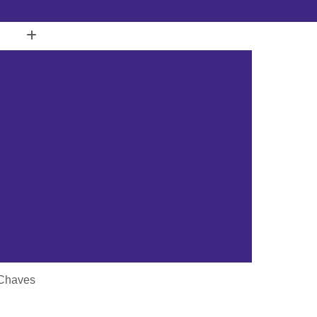
(11) 3451-3366
(11) 91098-5778
a com Ilhós
Banner de Lona Personalizado
Banner em Lona Personalizada
Banner Lona
nner Lona de Vinil
Banner Lona Fosca
tal
Cartão de Pvc Branco para Crachá
tão de Pvc para Crachá
Cartão em Pvc
Cartão Pvc Acura
Cartão Pvc Branco
Cartão Pvc com Chip
Cartão Pvc Hid
Cartão de Acesso Pvc Rio de Janeiro
as Gerais
Cartão de Pvc Rio Grande do Sul
ta Catarina
Cartão de Visita Pvc Pará
 Chaves
rsonalizado Rio Grande do Sul