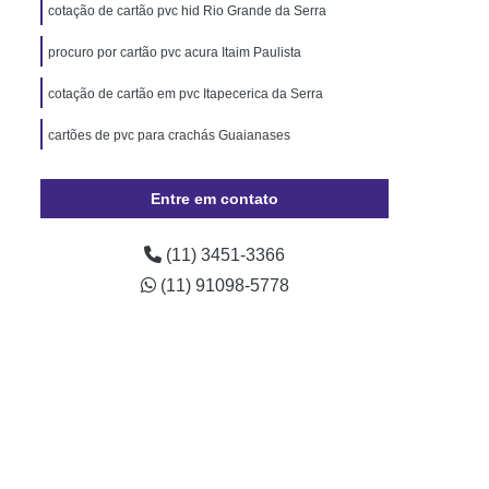
Pará
Cordão de Pescoço Personalizado Pará
cotação de cartão pvc hid Rio Grande da Serra
Trava de Segurança Rio Grande do Sul
procuro por cartão pvc acura Itaim Paulista
izado Crachá Santa Catarina
cotação de cartão em pvc Itapecerica da Serra
o para Crachá Rio Grande do Sul
cartões de pvc para crachás Guaianases
onalizado Santa Catarina
Minas Gerais
Crachá
Crachá com Chip
Entre em contato
presa
Crachá de Evento
(11) 3451-3366
de Funcionário
Crachá de Plástico
(11) 91098-5778
chá Empresarial
Crachá Fidelidade
achá Impresso
Crachá Personalizado
 Personalizado Rio de Janeiro
ção Personalizado Santa Catarina
 Personalizado Minas Gerais