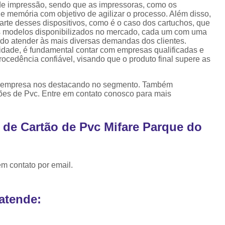
de impressão, sendo que as impressoras, como os
memória com objetivo de agilizar o processo. Além disso,
Porta Crachá Transparente
Port
te desses dispositivos, como é o caso dos cartuchos, que
os modelos disponibilizados no mercado, cada um com uma
Ribbon Colorido
Ribbon Co
ando atender às mais diversas demandas dos clientes.
Ribbon Fargo
Ribbon Ma
lidade, é fundamental contar com empresas qualificadas e
cedência confiável, visando que o produto final supere as
Ribbon Resina
Rib
Ribbon de Impressora
Rib
, a empresa nos destacando no segmento. Também
ões de Pvc. Entre em contato conosco para mais
Ribbon Impressora Te
Ribbon Impressora Zebr
 de Cartão de Pvc Mifare Parque do
Ribbon para Impressora de Et
Ribbon para Impressora Zebr
em contato por email.
Ribbon da Impressora Rio Grande
Ribbon de Impressoras Pa
atende:
Ribbon Metalizado pa
Ribbon para E