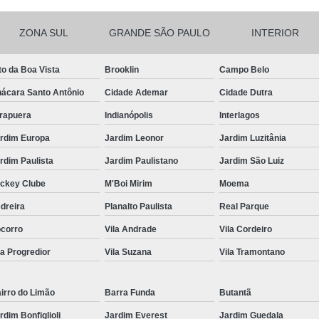
Ribbon para Impr
ZONA SUL
GRANDE SÃO PAULO
INTERIOR
Ribbon para Impres
Ribbon para Impr
to da Boa Vista
Brooklin
Campo Belo
Ribbon para I
ácara Santo Antônio
Cidade Ademar
Cidade Dutra
Ribbon para Zebra Gc420t Minas G
irapuera
Indianópolis
Interlagos
rdim Europa
Jardim Leonor
Jardim Luzitânia
rdim Paulista
Jardim Paulistano
Jardim São Luiz
ckey Clube
M'Boi Mirim
Moema
dreira
Planalto Paulista
Real Parque
corro
Vila Andrade
Vila Cordeiro
la Progredior
Vila Suzana
Vila Tramontano
irro do Limão
Barra Funda
Butantã
rdim Bonfiglioli
Jardim Everest
Jardim Guedala