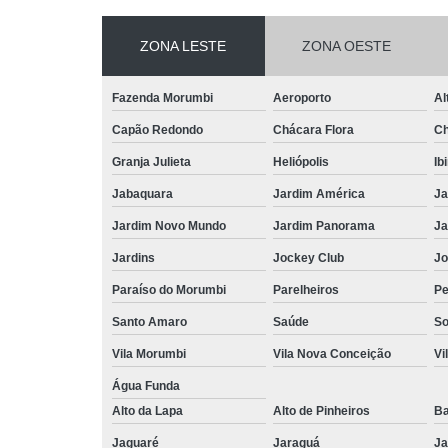
ZONA LESTE
ZONA OESTE
Fazenda Morumbi
Aeroporto
Al
Capão Redondo
Chácara Flora
Ch
Granja Julieta
Heliópolis
Ib
Jabaquara
Jardim América
Ja
Jardim Novo Mundo
Jardim Panorama
Ja
Jardins
Jockey Club
Jo
Paraíso do Morumbi
Parelheiros
Pe
Santo Amaro
Saúde
So
Vila Morumbi
Vila Nova Conceição
Vi
Água Funda
Alto da Lapa
Alto de Pinheiros
Ba
Jaguaré
Jaraguá
Ja