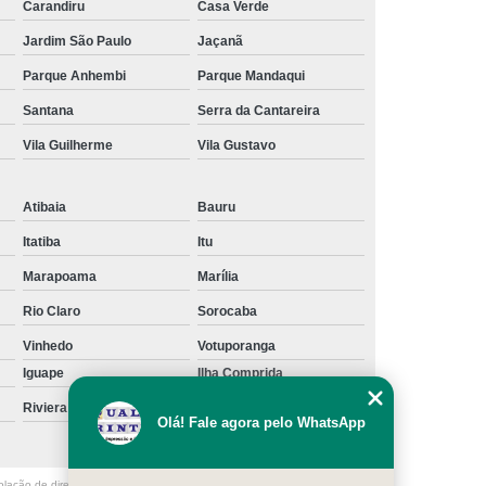
Carandiru
Casa Verde
Jardim São Paulo
Jaçanã
Parque Anhembi
Parque Mandaqui
Santana
Serra da Cantareira
Vila Guilherme
Vila Gustavo
Atibaia
Bauru
Itatiba
Itu
Marapoama
Marília
Rio Claro
Sorocaba
Vinhedo
Votuporanga
Iguape
Ilha Comprida
Riviera de São Lourenço
Santos
Olá! Fale agora pelo WhatsApp
olação de direito autoral – artigo 184 do Código Penal –
Lei 9610/98 - Lei