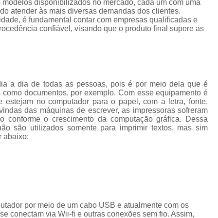
Crachá Perso
os modelos disponibilizados no mercado, cada um com uma
ando atender às mais diversas demandas dos clientes.
Crachá Personal
lidade, é fundamental contar com empresas qualificadas e
cedência confiável, visando que o produto final supere as
Crachá Personalizad
Crachá Personaliz
Crachá Personaliza
Crachá Personalizado Pvc Santa
dia a dia de todas as pessoas, pois é por meio dela que é
tos como documentos, por exemplo. Com esse equipamento é
Crachás Personalizado
e estejam no computador para o papel, com a letra, fonte,
vindas das máquinas de escrever, as impressoras sofreram
Crachás Personalizados para E
do conforme o crescimento da computação gráfica. Dessa
ão são utilizados somente para imprimir textos, mas sim
Impressora Datacard
Impres
r abaixo:
Impressora de Crachá
Impresso
Impressora de Etiquetas Argox
Impressora Zebra
Po
Porta Crachá Conjugado
Porta
putador por meio de um cabo USB e atualmente com os
e conectam via Wii-fi e outras conexões sem fio. Assim,
Porta Crachá Plástico
Por