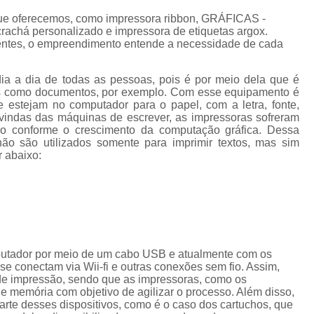
Cordão de Crachá Personalizado 
ue oferecemos, como impressora ribbon, GRÁFICAS -
Cordão para Crachá com 
chá personalizado e impressora de etiquetas argox.
ientes, o empreendimento entende a necessidade de cada
Cordão Personal
Cordão Personalizad
dia a dia de todas as pessoas, pois é por meio dela que é
tos como documentos, por exemplo. Com esse equipamento é
Cordão Pers
e estejam no computador para o papel, com a letra, fonte,
vindas das máquinas de escrever, as impressoras sofreram
Fita para Crachá Personalizada 
do conforme o crescimento da computação gráfica. Dessa
ão são utilizados somente para imprimir textos, mas sim
Crachá de Em
r abaixo:
Crachá de Identificação 
Crachá em Branco
Cra
Crachá Identificação
Cr
Crachá com Cordão
putador por meio de um cabo USB e atualmente com os
e conectam via Wii-fi e outras conexões sem fio. Assim,
Crachá de Identifica
de impressão, sendo que as impressoras, como os
Crachá e Cordão
memória com objetivo de agilizar o processo. Além disso,
te desses dispositivos, como é o caso dos cartuchos, que