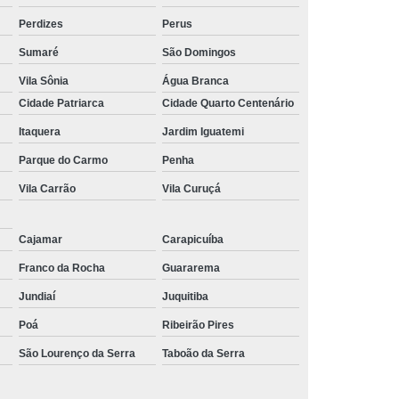
Perdizes
Perus
Sumaré
São Domingos
Vila Sônia
Água Branca
Cidade Patriarca
Cidade Quarto Centenário
Itaquera
Jardim Iguatemi
Parque do Carmo
Penha
Vila Carrão
Vila Curuçá
Cajamar
Carapicuíba
Franco da Rocha
Guararema
Jundiaí
Juquitiba
Poá
Ribeirão Pires
São Lourenço da Serra
Taboão da Serra