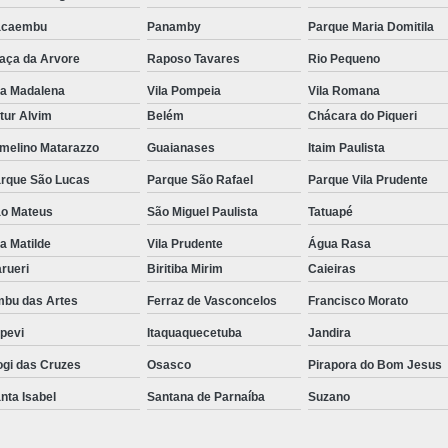
acaembu
Panamby
Parque Maria Domitila
aça da Arvore
Raposo Tavares
Rio Pequeno
la Madalena
Vila Pompeia
Vila Romana
tur Alvim
Belém
Chácara do Piqueri
melino Matarazzo
Guaianases
Itaim Paulista
rque São Lucas
Parque São Rafael
Parque Vila Prudente
o Mateus
São Miguel Paulista
Tatuapé
la Matilde
Vila Prudente
Água Rasa
rueri
Biritiba Mirim
Caieiras
bu das Artes
Ferraz de Vasconcelos
Francisco Morato
apevi
Itaquaquecetuba
Jandira
gi das Cruzes
Osasco
Pirapora do Bom Jesus
nta Isabel
Santana de Parnaíba
Suzano