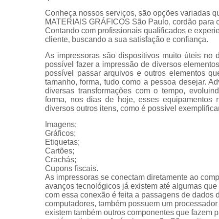
Conheça nossos serviços, são opções variadas q
MATERIAIS GRÁFICOS São Paulo, cordão para cra
Contando com profissionais qualificados e exper
cliente, buscando a sua satisfação e confiança.
As impressoras são dispositivos muito úteis no 
possível fazer a impressão de diversos elemen
possível passar arquivos e outros elementos qu
tamanho, forma, tudo como a pessoa desejar. Ad
diversas transformações com o tempo, evoluin
forma, nos dias de hoje, esses equipamentos n
diversos outros itens, como é possível exemplifica
Imagens;
Gráficos;
Etiquetas;
Cartões;
Crachás;
Cupons fiscais.
As impressoras se conectam diretamente ao com
avanços tecnológicos já existem até algumas que s
com essa conexão é feita a passagens de dados 
computadores, também possuem um processador e 
existem também outros componentes que fazem par