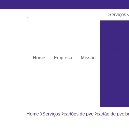
Serviços
Banner e
lona
Cartões de 
Cartões pv
Home
Empresa
Missão
Cordões pa
crachá
Cordões
personaliza
Crachás
Crachás
personaliza
Home
Serviços
cartões de pvc
cartão de pvc b
Impressor
Porta crach