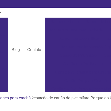
m
Banner de Lona
Banner de Lon
Banner em Lona para Fachada
pvc
Banner Lona com Ilhós
Ba
c
Banner Lona Impressão Digi
Blog
Contato
ra
Cartão de Pvc Mifare
Car
Cartão em Pvc Branco
dos
Cartão Pvc Branco para Crachá
Cartão Pvc para Crachá
Cartão de Pvc Personalizado Min
dos
Cartão de Visita em Pvc San
ranco para crachá
cotação de cartão de pvc mifare Parque do
as
Cartão em Pvc Pe
ás