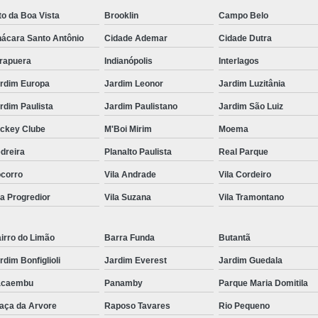
to da Boa Vista
Brooklin
Campo Belo
ácara Santo Antônio
Cidade Ademar
Cidade Dutra
irapuera
Indianópolis
Interlagos
rdim Europa
Jardim Leonor
Jardim Luzitânia
rdim Paulista
Jardim Paulistano
Jardim São Luiz
ckey Clube
M'Boi Mirim
Moema
dreira
Planalto Paulista
Real Parque
corro
Vila Andrade
Vila Cordeiro
la Progredior
Vila Suzana
Vila Tramontano
irro do Limão
Barra Funda
Butantã
rdim Bonfiglioli
Jardim Everest
Jardim Guedala
acaembu
Panamby
Parque Maria Domitila
aça da Arvore
Raposo Tavares
Rio Pequeno