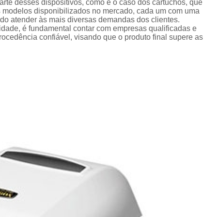
Crachá Perso
te desses dispositivos, como é o caso dos cartuchos, que
os modelos disponibilizados no mercado, cada um com uma
Crachá Personal
ando atender às mais diversas demandas dos clientes.
lidade, é fundamental contar com empresas qualificadas e
Crachá Personalizad
cedência confiável, visando que o produto final supere as
Crachá Personaliz
Crachá Personaliza
Crachá Personalizado Pvc Santa
Crachás Personalizado
Crachás Personalizados para E
Impressora Datacard
Impres
Impressora de Crachá
Impresso
Impressora de Etiquetas Argox
Impressora Zebra
Po
Porta Crachá Conjugado
Porta
Porta Crachá Plástico
Por