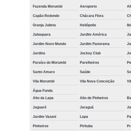
Fazenda Morumbi
Aeroporto
Al
Capão Redondo
Chácara Flora
Ch
Granja Julieta
Heliópolis
Ib
Jabaquara
Jardim América
Ja
Jardim Novo Mundo
Jardim Panorama
Ja
Jardins
Jockey Club
Jo
Paraíso do Morumbi
Parelheiros
Pe
Santo Amaro
Saúde
So
Vila Morumbi
Vila Nova Conceição
Vi
Água Funda
Alto da Lapa
Alto de Pinheiros
Ba
Jaguaré
Jaraguá
Ja
Jardim Vazani
Lapa
P
Pinheiros
Pirituba
Pr