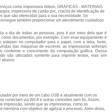
Cordão de Crachá Personalizado 
 serviços como impressora ribbon, GRÁFICAS - MATERIAIS
Cordão para Crachá com 
gox, impressora de cartão pvc, crachá de identificação de
ções que são oferecidas para a sua necessidade. Se
Cordão Personal
 consegue também proporcionar um atendimento cuidadoso
Cordão Personalizad
dia a dia de todas as pessoas, pois é por meio dela que é
Cordão Pers
tos como documentos, por exemplo. Com esse equipamento é
e estejam no computador para o papel, com a letra, fonte,
Fita para Crachá Personalizada 
vindas das máquinas de escrever, as impressoras sofreram
do conforme o crescimento da computação gráfica. Dessa
Crachá de Em
ão são utilizados somente para imprimir textos, mas sim
r abaixo:
Crachá de Identificação 
Crachá em Branco
Cra
Crachá Identificação
Cr
Crachá com Cordão
putador por meio de um cabo USB e atualmente com os
Crachá de Identifica
e conectam via Wii-fi e outras conexões sem fio. Assim,
Crachá e Cordão
de impressão, sendo que as impressoras, como os
memória com objetivo de agilizar o processo. Além disso,