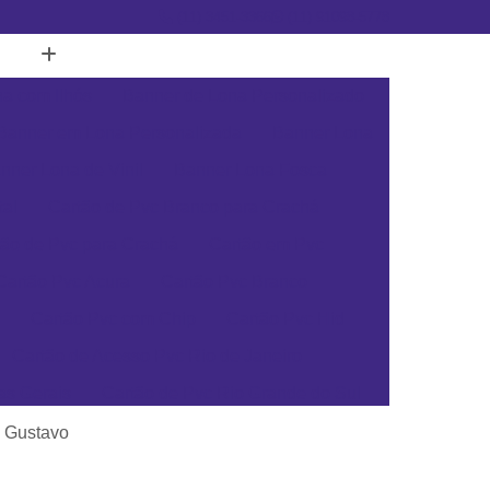
(11) 3451-3366
(11) 91098-5778
a com Ilhós
Banner de Lona Personalizado
Banner em Lona Personalizada
Banner Lona
nner Lona de Vinil
Banner Lona Fosca
tal
Cartão de Pvc Branco para Crachá
tão de Pvc para Crachá
Cartão em Pvc
Cartão Pvc Acura
Cartão Pvc Branco
Cartão Pvc com Chip
Cartão Pvc Hid
Cartão de Acesso Pvc Rio de Janeiro
as Gerais
Cartão de Pvc Rio Grande do Sul
ta Catarina
Cartão de Visita Pvc Pará
a Gustavo
rsonalizado Rio Grande do Sul