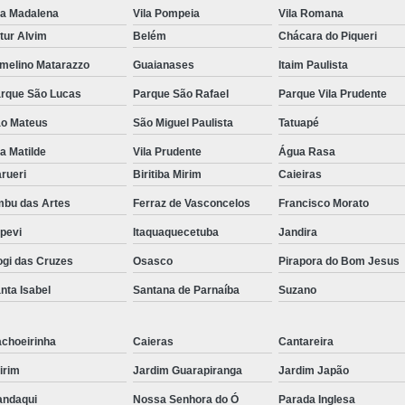
la Madalena
Vila Pompeia
Vila Romana
tur Alvim
Belém
Chácara do Piqueri
melino Matarazzo
Guaianases
Itaim Paulista
rque São Lucas
Parque São Rafael
Parque Vila Prudente
o Mateus
São Miguel Paulista
Tatuapé
la Matilde
Vila Prudente
Água Rasa
rueri
Biritiba Mirim
Caieiras
bu das Artes
Ferraz de Vasconcelos
Francisco Morato
apevi
Itaquaquecetuba
Jandira
gi das Cruzes
Osasco
Pirapora do Bom Jesus
nta Isabel
Santana de Parnaíba
Suzano
choeirinha
Caieras
Cantareira
irim
Jardim Guarapiranga
Jardim Japão
ndaqui
Nossa Senhora do Ó
Parada Inglesa