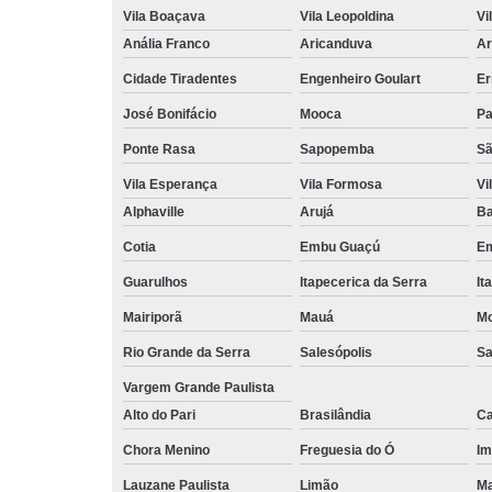
Vila Boaçava
Vila Leopoldina
Vi
Anália Franco
Aricanduva
Ar
Cidade Tiradentes
Engenheiro Goulart
Er
José Bonifácio
Mooca
Pa
Ponte Rasa
Sapopemba
Sã
Vila Esperança
Vila Formosa
Vi
Alphaville
Arujá
Ba
Cotia
Embu Guaçú
Em
Guarulhos
Itapecerica da Serra
It
Mairiporã
Mauá
Mo
Rio Grande da Serra
Salesópolis
Sa
Vargem Grande Paulista
Alto do Pari
Brasilândia
Ca
Chora Menino
Freguesia do Ó
Im
Lauzane Paulista
Limão
Ma