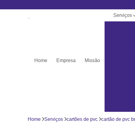
Serviços
Banner e
lona
Cartões de 
Cartões pv
Home
Empresa
Missão
Cordões pa
crachá
Cordões
personaliza
Crachás
Crachás
personaliza
Home
Serviços
cartões de pvc
cartão de pvc b
Impressor
Porta crach