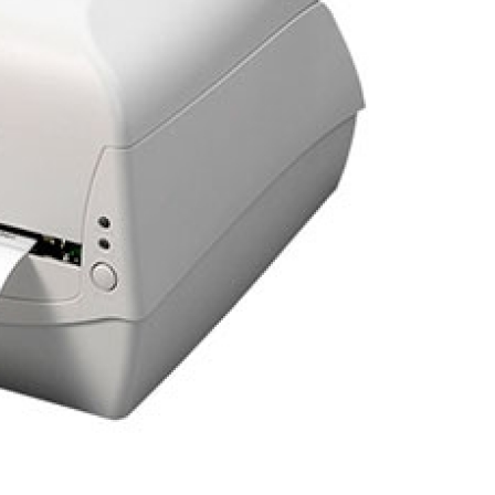
Porta Crachá Transparente
Port
Ribbon Colorido
Ribbon Co
Ribbon Fargo
Ribbon Ma
Ribbon Resina
Rib
Ribbon de Impressora
Rib
Ribbon Impressora Te
Ribbon Impressora Zebr
Ribbon para Impressora de Et
Ribbon para Impressora Zebr
Ribbon da Impressora Rio Grande
Ribbon de Impressoras Pa
Ribbon Metalizado pa
Ribbon para E