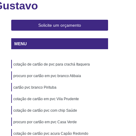
Gustavo
 Rio de Janeiro
Cartão Pvc Pará
ara Crachás Minas Gerais
 Santa Catarina
Cordão de Crachá
Solicite um orçamento
er
Cordão em Poliéster para Crachá
MENU
á
Cordão para Crachá Digital
liéster
Cordão para Crachá em Silk
cotação de cartão de pvc para crachá Itaquera
alizado
Cordão Poliéster para Crachá
de Cordão para Crachá
procuro por cartão em pvc branco Atibaia
s Personalizados Santa Catarina
cartão pvc branco Pirituba
á Personalizada Rio de Janeiro
cotação de cartão em pvc Vila Prudente
ara Crachá Minas Gerais
cotação de cartão pvc com chip Saúde
há Personalizada Rio de Janeiro
procuro por cartão em pvc Casa Verde
rsonalizado Rio Grande do Sul
cotação de cartão pvc acura Capão Redondo