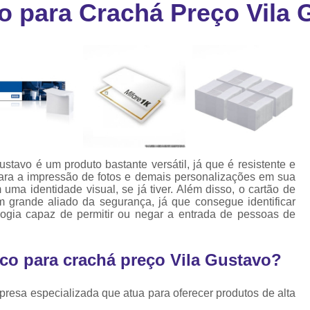
o para Crachá Preço Vila 
Cartão Fidelidade Pvc
Cartão Pvc p
ra
as
Cartão Pvc Personalizado
Cordão de Crachá Poliést
Cordão para Crach
Cordão para Crachá em Po
Cordão para Crachá Person
stavo é um produto bastante versátil, já que é resistente e
Fábrica 
 para a impressão de fotos e demais personalizações em sua
ma identidade visual, se já tiver. Além disso, o cartão de
Cordões para Crachá
 grande aliado da segurança, já que consegue identificar
logia capaz de permitir ou negar a entrada de pessoas de
Cordinha de Crach
Cordinha p
co para crachá preço Vila Gustavo?
Cordinha para Crac
Cordão Crachá Pe
resa especializada que atua para oferecer produtos de alta