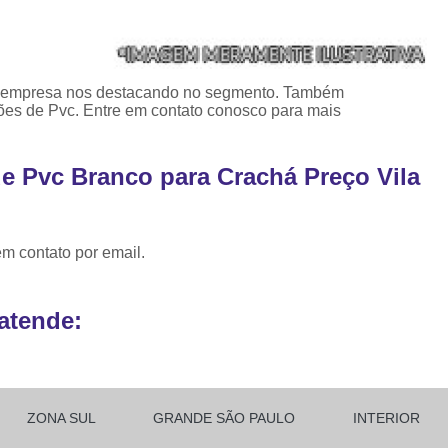
Ribbon para Impr
Ribbon para Impres
Ribbon para Impr
, a empresa nos destacando no segmento. Também
ões de Pvc. Entre em contato conosco para mais
Ribbon para I
Ribbon para Zebra Gc420t Minas G
de Pvc Branco para Crachá Preço Vila
em contato por email.
atende:
ZONA SUL
GRANDE SÃO PAULO
INTERIOR