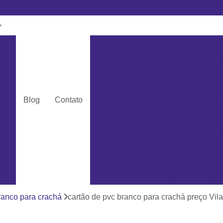
m
Banner de Lona
Banner de Lon
Banner em Lona para Fachada
pvc
Banner Lona com Ilhós
Ba
c
Banner Lona Impressão Digi
Blog
Contato
ra
Cartão de Pvc Mifare
Car
Cartão em Pvc Branco
dos
Cartão Pvc Branco para Crachá
Cartão Pvc para Crachá
Cartão de Pvc Personalizado Min
dos
Cartão de Visita em Pvc San
ranco para crachá
cartão de pvc branco para crachá preço Vil
as
Cartão em Pvc Pe
ás