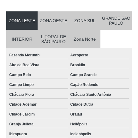
GRANDE SÃO
ZONA LESTE
ZONA OESTE
ZONA SUL
PAULO
LITORAL DE
INTERIOR
Zona Norte
SÃO PAULO
Fazenda Morumbi
Aeroporto
Alto da Boa Vista
Brooklin
Campo Belo
Campo Grande
Campo Limpo
Capão Redondo
Chácara Flora
Chácara Santo Antônio
Cidade Ademar
Cidade Dutra
Cidade Jardim
Grajau
Granja Julieta
Heliópolis
Ibirapuera
Indianópolis