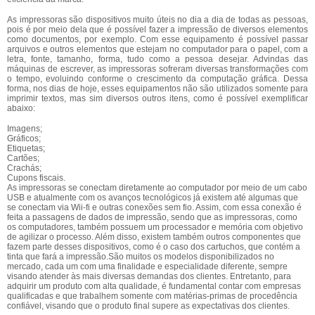
As impressoras são dispositivos muito úteis no dia a dia de todas as pessoas,
pois é por meio dela que é possível fazer a impressão de diversos elementos
como documentos, por exemplo. Com esse equipamento é possível passar
arquivos e outros elementos que estejam no computador para o papel, com a
letra, fonte, tamanho, forma, tudo como a pessoa desejar. Advindas das
máquinas de escrever, as impressoras sofreram diversas transformações com
o tempo, evoluindo conforme o crescimento da computação gráfica. Dessa
forma, nos dias de hoje, esses equipamentos não são utilizados somente para
imprimir textos, mas sim diversos outros itens, como é possível exemplificar
abaixo:
Imagens;
Gráficos;
Etiquetas;
Cartões;
Crachás;
Cupons fiscais.
As impressoras se conectam diretamente ao computador por meio de um cabo
USB e atualmente com os avanços tecnológicos já existem até algumas que
se conectam via Wii-fi e outras conexões sem fio. Assim, com essa conexão é
feita a passagens de dados de impressão, sendo que as impressoras, como
os computadores, também possuem um processador e memória com objetivo
de agilizar o processo. Além disso, existem também outros componentes que
fazem parte desses dispositivos, como é o caso dos cartuchos, que contém a
tinta que fará a impressão.São muitos os modelos disponibilizados no
mercado, cada um com uma finalidade e especialidade diferente, sempre
visando atender às mais diversas demandas dos clientes. Entretanto, para
adquirir um produto com alta qualidade, é fundamental contar com empresas
qualificadas e que trabalhem somente com matérias-primas de procedência
confiável, visando que o produto final supere as expectativas dos clientes.