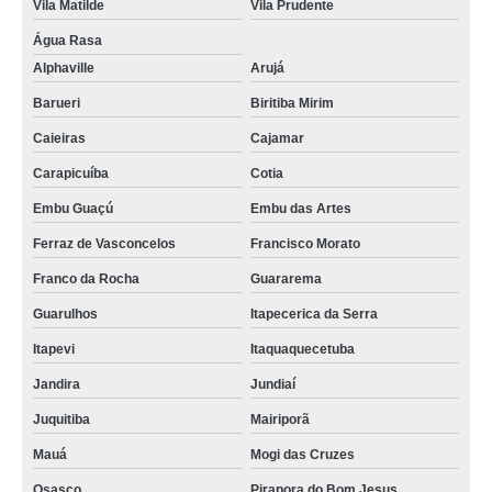
Vila Matilde
Vila Prudente
Água Rasa
Alphaville
Arujá
Barueri
Biritiba Mirim
Caieiras
Cajamar
Carapicuíba
Cotia
Embu Guaçú
Embu das Artes
Ferraz de Vasconcelos
Francisco Morato
Franco da Rocha
Guararema
Guarulhos
Itapecerica da Serra
Itapevi
Itaquaquecetuba
Jandira
Jundiaí
Juquitiba
Mairiporã
Mauá
Mogi das Cruzes
Osasco
Pirapora do Bom Jesus