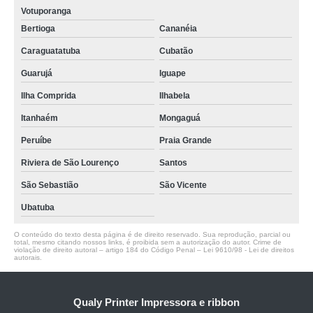
Votuporanga
Bertioga
Cananéia
Caraguatatuba
Cubatão
Guarujá
Iguape
Ilha Comprida
Ilhabela
Itanhaém
Mongaguá
Peruíbe
Praia Grande
Riviera de São Lourenço
Santos
São Sebastião
São Vicente
Ubatuba
O conteúdo do texto desta página é de direito reservado. Sua reprodução, parcial ou
total, mesmo citando nossos links, é proibida sem a autorização do autor. Crime de
violação de direito autoral – artigo 184 do Código Penal –
Lei 9610/98 - Lei de direitos
autorais
.
Qualy Printer Impressora e ribbon