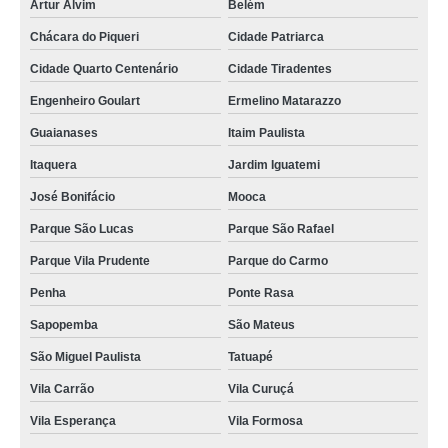
Artur Alvim
Belém
Chácara do Piqueri
Cidade Patriarca
Cidade Quarto Centenário
Cidade Tiradentes
Engenheiro Goulart
Ermelino Matarazzo
Guaianases
Itaim Paulista
Itaquera
Jardim Iguatemi
José Bonifácio
Mooca
Parque São Lucas
Parque São Rafael
Parque Vila Prudente
Parque do Carmo
Penha
Ponte Rasa
Sapopemba
São Mateus
São Miguel Paulista
Tatuapé
Vila Carrão
Vila Curuçá
Vila Esperança
Vila Formosa