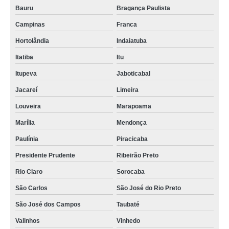
Bauru
Bragança Paulista
Campinas
Franca
Hortolândia
Indaiatuba
Itatiba
Itu
Itupeva
Jaboticabal
Jacareí
Limeira
Louveira
Marapoama
Marília
Mendonça
Paulínia
Piracicaba
Presidente Prudente
Ribeirão Preto
Rio Claro
Sorocaba
São Carlos
São José do Rio Preto
São José dos Campos
Taubaté
Valinhos
Vinhedo