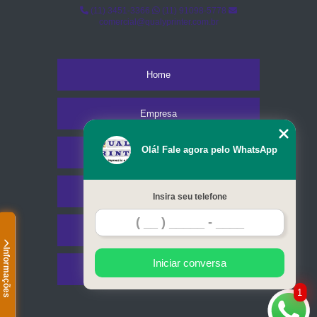
(11) 3451-3366
(11) 91098-5778
comercial@qualyprinter.com.br
Home
Empresa
Olá! Fale agora pelo WhatsApp
Missão
Serviços
Insira seu telefone
Contato
Informações
Iniciar conversa
Mapa do site
1