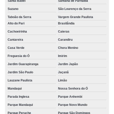
Santa Isabel
Santana de Parnaíba
Suzano
São Lourenço da Serra
Taboão da Serra
Vargem Grande Paulista
Alto do Pari
Brasilândia
Cachoeirinha
Caieras
Cantareira
Carandiru
Casa Verde
Chora Menino
Freguesia do Ó
Imirim
Jardim Guarapiranga
Jardim Japão
Jardim São Paulo
Jaçanã
Lauzane Paulista
Limão
Mandaqui
Nossa Senhora do Ó
Parada Inglesa
Parque Anhembi
Parque Mandaqui
Parque Novo Mundo
Parque Peruche
Parque São Domingos