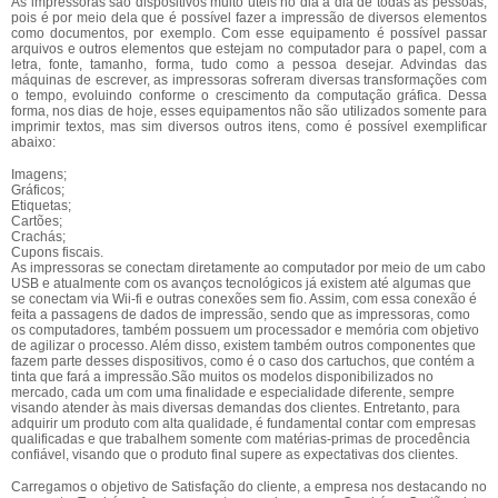
As impressoras são dispositivos muito úteis no dia a dia de todas as pessoas,
pois é por meio dela que é possível fazer a impressão de diversos elementos
como documentos, por exemplo. Com esse equipamento é possível passar
arquivos e outros elementos que estejam no computador para o papel, com a
letra, fonte, tamanho, forma, tudo como a pessoa desejar. Advindas das
máquinas de escrever, as impressoras sofreram diversas transformações com
o tempo, evoluindo conforme o crescimento da computação gráfica. Dessa
forma, nos dias de hoje, esses equipamentos não são utilizados somente para
imprimir textos, mas sim diversos outros itens, como é possível exemplificar
abaixo:
Imagens;
Gráficos;
Etiquetas;
Cartões;
Crachás;
Cupons fiscais.
As impressoras se conectam diretamente ao computador por meio de um cabo
USB e atualmente com os avanços tecnológicos já existem até algumas que
se conectam via Wii-fi e outras conexões sem fio. Assim, com essa conexão é
feita a passagens de dados de impressão, sendo que as impressoras, como
os computadores, também possuem um processador e memória com objetivo
de agilizar o processo. Além disso, existem também outros componentes que
fazem parte desses dispositivos, como é o caso dos cartuchos, que contém a
tinta que fará a impressão.São muitos os modelos disponibilizados no
mercado, cada um com uma finalidade e especialidade diferente, sempre
visando atender às mais diversas demandas dos clientes. Entretanto, para
adquirir um produto com alta qualidade, é fundamental contar com empresas
qualificadas e que trabalhem somente com matérias-primas de procedência
confiável, visando que o produto final supere as expectativas dos clientes.
Carregamos o objetivo de Satisfação do cliente, a empresa nos destacando no