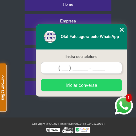
Home
Empresa
Olá! Fale agora pelo WhatsApp
Missão
Serviços
Insira seu telefone
Contato
Informações
Iniciar conversa
Mapa do site
1
Copyright © Qualy Printer (Lei 9610 de 19/02/1998)
W3C