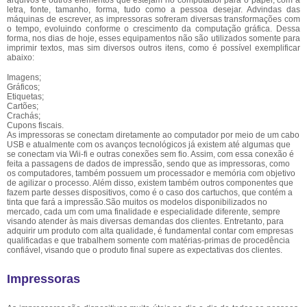
arquivos e outros elementos que estejam no computador para o papel, com a
letra, fonte, tamanho, forma, tudo como a pessoa desejar. Advindas das
máquinas de escrever, as impressoras sofreram diversas transformações com
o tempo, evoluindo conforme o crescimento da computação gráfica. Dessa
forma, nos dias de hoje, esses equipamentos não são utilizados somente para
imprimir textos, mas sim diversos outros itens, como é possível exemplificar
abaixo:
Imagens;
Gráficos;
Etiquetas;
Cartões;
Crachás;
Cupons fiscais.
As impressoras se conectam diretamente ao computador por meio de um cabo
USB e atualmente com os avanços tecnológicos já existem até algumas que
se conectam via Wii-fi e outras conexões sem fio. Assim, com essa conexão é
feita a passagens de dados de impressão, sendo que as impressoras, como
os computadores, também possuem um processador e memória com objetivo
de agilizar o processo. Além disso, existem também outros componentes que
fazem parte desses dispositivos, como é o caso dos cartuchos, que contém a
tinta que fará a impressão.São muitos os modelos disponibilizados no
mercado, cada um com uma finalidade e especialidade diferente, sempre
visando atender às mais diversas demandas dos clientes. Entretanto, para
adquirir um produto com alta qualidade, é fundamental contar com empresas
qualificadas e que trabalhem somente com matérias-primas de procedência
confiável, visando que o produto final supere as expectativas dos clientes.
Impressoras