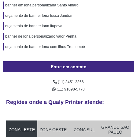
banner em lona personalizada Santo Amaro
orçamento de banner lona fosca Jundiaí
orçamento de banner lona Itupeva
banner de lona personalizado valor Penha
orçamento de banner lona com ilhós Tremembé
Entre em contato
(11) 3451-3366
(11) 91098-5778
Regiões onde a Qualy Printer atende:
GRANDE SÃO
ZONA LESTE
ZONA OESTE
ZONA SUL
PAULO