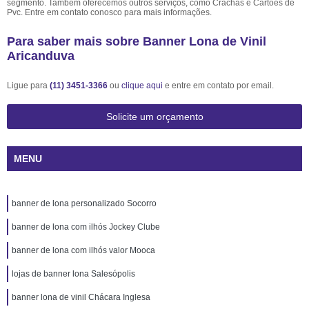
segmento. Também oferecemos outros serviços, como Crachás e Cartões de
Pvc. Entre em contato conosco para mais informações.
Para saber mais sobre Banner Lona de Vinil
Aricanduva
Ligue para
(11) 3451-3366
ou
clique aqui
e entre em contato por email.
Solicite um orçamento
MENU
banner de lona personalizado Socorro
banner de lona com ilhós Jockey Clube
banner de lona com ilhós valor Mooca
lojas de banner lona Salesópolis
banner lona de vinil Chácara Inglesa