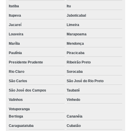
Itatiba
Itu
Itupeva
Jaboticabal
Jacareí
Limeira
Louveira
Marapoama
Marília
Mendonça
Paulínia
Piracicaba
Presidente Prudente
Ribeirão Preto
Rio Claro
Sorocaba
São Carlos
São José do Rio Preto
São José dos Campos
Taubaté
Valinhos
Vinhedo
Votuporanga
Bertioga
Cananéia
Caraguatatuba
Cubatão