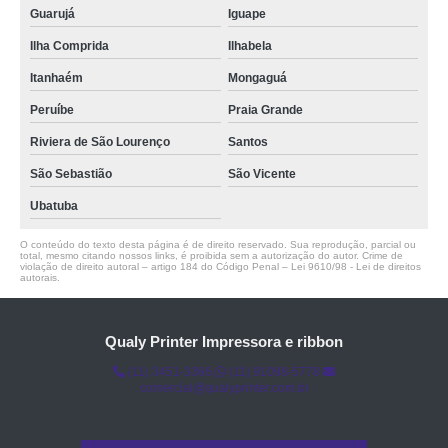
Guarujá
Iguape
Ilha Comprida
Ilhabela
Itanhaém
Mongaguá
Peruíbe
Praia Grande
Riviera de São Lourenço
Santos
São Sebastião
São Vicente
Ubatuba
O conteúdo do texto desta página é de direito reservado. Sua reprodução, parcial ou
total, mesmo citando nossos links, é proibida sem a autorização do autor. Crime de
violação de direito autoral – artigo 184 do Código Penal –
Lei 9610/98 - Lei de direitos
autorais
.
Qualy Printer Impressora e ribbon
(11) 3451-3366
(11) 91098-5778
comercial@qualyprinter.com.br