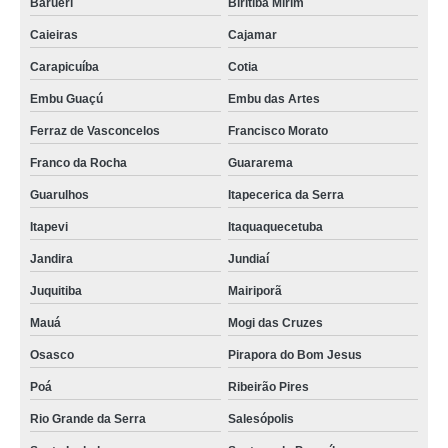
Barueri
Biritiba Mirim
Caieiras
Cajamar
Carapicuíba
Cotia
Embu Guaçú
Embu das Artes
Ferraz de Vasconcelos
Francisco Morato
Franco da Rocha
Guararema
Guarulhos
Itapecerica da Serra
Itapevi
Itaquaquecetuba
Jandira
Jundiaí
Juquitiba
Mairiporã
Mauá
Mogi das Cruzes
Osasco
Pirapora do Bom Jesus
Poá
Ribeirão Pires
Rio Grande da Serra
Salesópolis