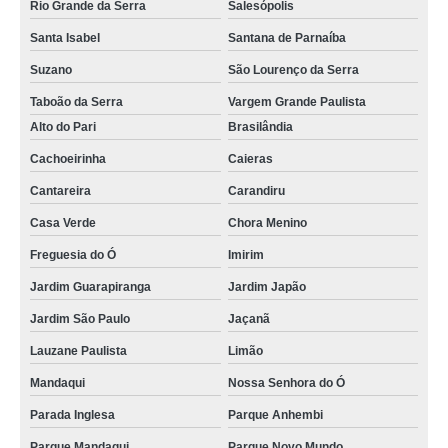
Rio Grande da Serra
Salesópolis
Santa Isabel
Santana de Parnaíba
Suzano
São Lourenço da Serra
Taboão da Serra
Vargem Grande Paulista
Alto do Pari
Brasilândia
Cachoeirinha
Caieras
Cantareira
Carandiru
Casa Verde
Chora Menino
Freguesia do Ó
Imirim
Jardim Guarapiranga
Jardim Japão
Jardim São Paulo
Jaçanã
Lauzane Paulista
Limão
Mandaqui
Nossa Senhora do Ó
Parada Inglesa
Parque Anhembi
Parque Mandaqui
Parque Novo Mundo