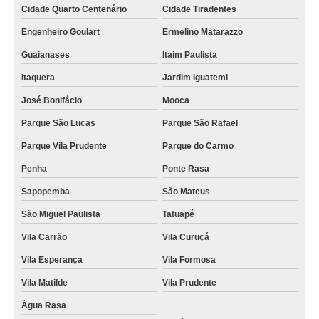
Cidade Quarto Centenário
Cidade Tiradentes
Engenheiro Goulart
Ermelino Matarazzo
Guaianases
Itaim Paulista
Itaquera
Jardim Iguatemi
José Bonifácio
Mooca
Parque São Lucas
Parque São Rafael
Parque Vila Prudente
Parque do Carmo
Penha
Ponte Rasa
Sapopemba
São Mateus
São Miguel Paulista
Tatuapé
Vila Carrão
Vila Curuçá
Vila Esperança
Vila Formosa
Vila Matilde
Vila Prudente
Água Rasa