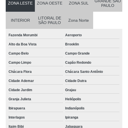
GRANDE SÃO
ZONA LESTE
ZONA OESTE
ZONA SUL
PAULO
LITORAL DE
INTERIOR
Zona Norte
SÃO PAULO
Fazenda Morumbi
Aeroporto
Alto da Boa Vista
Brooklin
Campo Belo
Campo Grande
Campo Limpo
Capão Redondo
Chácara Flora
Chácara Santo Antônio
Cidade Ademar
Cidade Dutra
Cidade Jardim
Grajau
Granja Julieta
Heliópolis
Ibirapuera
Indianópolis
Interlagos
Ipiranga
Itaim Bibi
Jabaquara