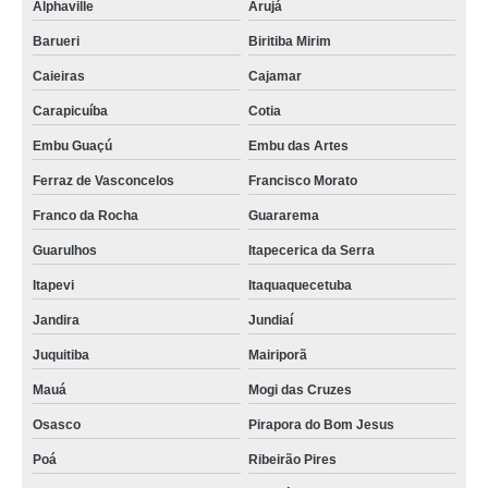
Alphaville
Arujá
Barueri
Biritiba Mirim
Caieiras
Cajamar
Carapicuíba
Cotia
Embu Guaçú
Embu das Artes
Ferraz de Vasconcelos
Francisco Morato
Franco da Rocha
Guararema
Guarulhos
Itapecerica da Serra
Itapevi
Itaquaquecetuba
Jandira
Jundiaí
Juquitiba
Mairiporã
Mauá
Mogi das Cruzes
Osasco
Pirapora do Bom Jesus
Poá
Ribeirão Pires