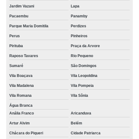
Jardim Vazani
Lapa
Pacaembu
Panamby
Parque Maria Domitila
Perdizes
Perus
Pinheiros
Pirituba
Praça da Arvore
Raposo Tavares
Rio Pequeno
Sumaré
São Domingos
Vila Boaçava
Vila Leopoldina
Vila Madalena
Vila Pompeia
Vila Romana
Vila Sônia
Água Branca
Anália Franco
Aricanduva
Artur Alvim
Belém
Chácara do Piqueri
Cidade Patriarca