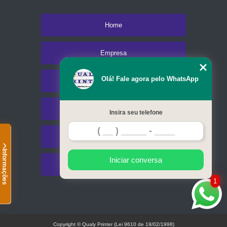
Home
Empresa
Olá! Fale agora pelo WhatsApp
Missão
Serviços
Insira seu telefone
Contato
Informações
Iniciar conversa
Mapa do site
1
Copyright © Qualy Printer (Lei 9610 de 19/02/1998)