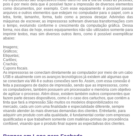
As impressoras são dispositivos muito úteis no dia a dia de todas as pessoas,
pois é por meio dela que é possível fazer a impressão de diversos elementos
como documentos, por exemplo. Com esse equipamento é possível passar
arquivos e outros elementos que estejam no computador para o papel, com a
letra, fonte, tamanho, forma, tudo como a pessoa desejar. Advindas das
máquinas de escrever, as impressoras sofreram diversas transformações com
o tempo, evoluindo conforme o crescimento da computação gráfica. Dessa
forma, nos dias de hoje, esses equipamentos não são utilizados somente para
imprimir textos, mas sim diversos outros itens, como é possível exemplificar
abaixo:
Imagens;
Gráficos;
Etiquetas;
Cartões;
Crachás;
Cupons fiscais.
As impressoras se conectam diretamente ao computador por meio de um cabo
USB e atualmente com os avanços tecnológicos já existem até algumas que
se conectam via Wii-fi e outras conexões sem fio. Assim, com essa conexão é
feita a passagens de dados de impressão, sendo que as impressoras, como
os computadores, também possuem um processador e memória com objetivo
de agilizar o processo. Além disso, existem também outros componentes que
fazem parte desses dispositivos, como é o caso dos cartuchos, que contém a
tinta que fará a impressão.São muitos os modelos disponibilizados no
mercado, cada um com uma finalidade e especialidade diferente, sempre
visando atender às mais diversas demandas dos clientes. Entretanto, para
adquirir um produto com alta qualidade, é fundamental contar com empresas
qualificadas e que trabalhem somente com matérias-primas de procedência
confiável, visando que o produto final supere as expectativas dos clientes.