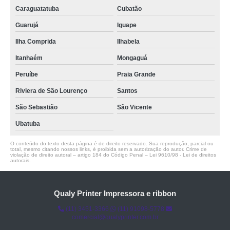
Caraguatatuba
Cubatão
Guarujá
Iguape
Ilha Comprida
Ilhabela
Itanhaém
Mongaguá
Peruíbe
Praia Grande
Riviera de São Lourenço
Santos
São Sebastião
São Vicente
Ubatuba
O conteúdo do texto desta página é de direito reservado. Sua reprodução, parcial ou
total, mesmo citando nossos links, é proibida sem a autorização do autor. Crime de
violação de direito autoral – artigo 184 do Código Penal –
Lei 9610/98 - Lei de direitos
autorais
.
Qualy Printer Impressora e ribbon
(11) 3451-3366
(11) 91098-5778
comercial@qualyprinter.com.br