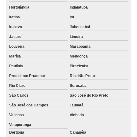
Hortolândia
Indaiatuba
Itatiba
Itu
Itupeva
Jaboticabal
Jacareí
Limeira
Louveira
Marapoama
Marília
Mendonça
Paulínia
Piracicaba
Presidente Prudente
Ribeirão Preto
Rio Claro
Sorocaba
São Carlos
São José do Rio Preto
São José dos Campos
Taubaté
Valinhos
Vinhedo
Votuporanga
Bertioga
Cananéia