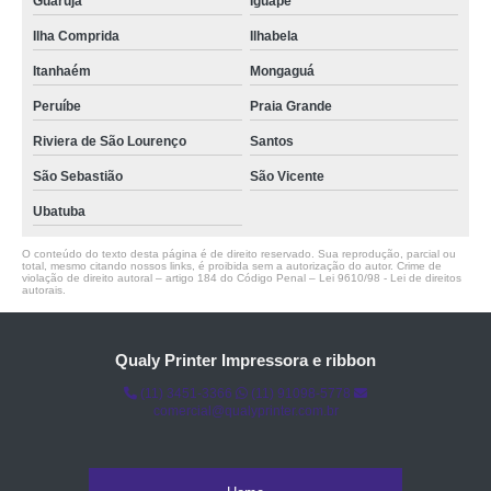
Guarujá
Iguape
Ilha Comprida
Ilhabela
Itanhaém
Mongaguá
Peruíbe
Praia Grande
Riviera de São Lourenço
Santos
São Sebastião
São Vicente
Ubatuba
O conteúdo do texto desta página é de direito reservado. Sua reprodução, parcial ou
total, mesmo citando nossos links, é proibida sem a autorização do autor. Crime de
violação de direito autoral – artigo 184 do Código Penal –
Lei 9610/98 - Lei de direitos
autorais
.
Qualy Printer Impressora e ribbon
(11) 3451-3366
(11) 91098-5778
comercial@qualyprinter.com.br