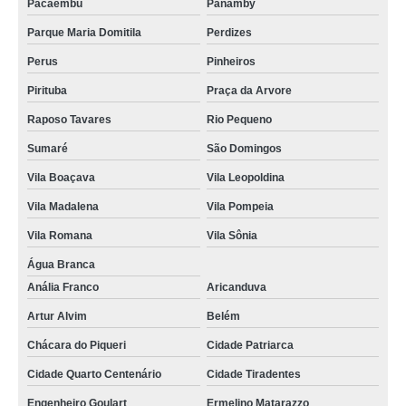
Pacaembu
Panamby
Parque Maria Domitila
Perdizes
Perus
Pinheiros
Pirituba
Praça da Arvore
Raposo Tavares
Rio Pequeno
Sumaré
São Domingos
Vila Boaçava
Vila Leopoldina
Vila Madalena
Vila Pompeia
Vila Romana
Vila Sônia
Água Branca
Anália Franco
Aricanduva
Artur Alvim
Belém
Chácara do Piqueri
Cidade Patriarca
Cidade Quarto Centenário
Cidade Tiradentes
Engenheiro Goulart
Ermelino Matarazzo