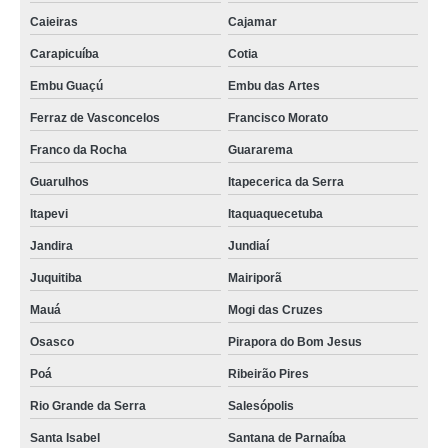
Caieiras
Cajamar
Carapicuíba
Cotia
Embu Guaçú
Embu das Artes
Ferraz de Vasconcelos
Francisco Morato
Franco da Rocha
Guararema
Guarulhos
Itapecerica da Serra
Itapevi
Itaquaquecetuba
Jandira
Jundiaí
Juquitiba
Mairiporã
Mauá
Mogi das Cruzes
Osasco
Pirapora do Bom Jesus
Poá
Ribeirão Pires
Rio Grande da Serra
Salesópolis
Santa Isabel
Santana de Parnaíba