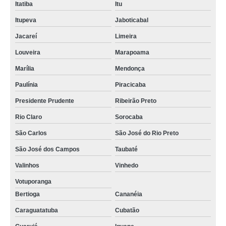
Itatiba
Itu
Itupeva
Jaboticabal
Jacareí
Limeira
Louveira
Marapoama
Marília
Mendonça
Paulínia
Piracicaba
Presidente Prudente
Ribeirão Preto
Rio Claro
Sorocaba
São Carlos
São José do Rio Preto
São José dos Campos
Taubaté
Valinhos
Vinhedo
Votuporanga
Bertioga
Cananéia
Caraguatatuba
Cubatão