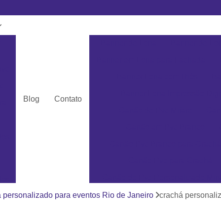
m
Banner de Lona
Banner de Lon
Banner em Lona para Fachada
pvc
Banner Lona com Ilhós
Ba
c
Banner Lona Impressão Digi
Blog
Contato
ra
Cartão de Pvc Mifare
Car
Cartão em Pvc Branco
dos
Cartão Pvc Branco para Crachá
Cartão Pvc para Crachá
Cartão de Pvc Personalizado Min
dos
Cartão de Visita em Pvc San
 personalizado para eventos Rio de Janeiro
crachá personali
as
Cartão em Pvc Pe
ás