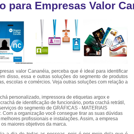
o para Empresas Valor Ca
Cartão Fidelidade Pvc
Cartão Pvc p
ra
as
Cartão Pvc Personalizado
Cordão de Crachá Poliést
Cordão para Crach
Cordão para Crachá em Po
Cordão para Crachá Person
resas valor Cananéia, perceba que é ideal para identificar
Fábrica 
lém disso, essa e outras soluções do segmento de produtos
as, escolas e comércios. Veja outras soluções com relação a
Cordões para Crachá
Cordinha de Crach
achá personalizado, impressora de etiquetas argox e
 de identificação de funcionário, porta crachá retrátil,
Cordinha p
de serviços do segmento de GRÁFICAS - MATERIAIS
. Com a organização você consegue tirar as suas dúvidas
Cordinha para Crac
 melhores profissionais e instalações. Assim, a empresa
 os maiores objetivos da marca.
Cordão Crachá Pe
dia a dia de todas as pessoas, pois é por meio dela que é