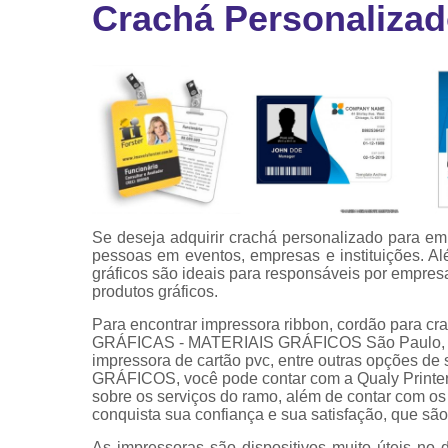
Crachá Personalizad
Ribbon
Ribbon pa
impressor
Ribbons
Se deseja adquirir crachá personalizado para emp
pessoas em eventos, empresas e instituições. A
gráficos são ideais para responsáveis por empres
produtos gráficos.
Para encontrar impressora ribbon, cordão para cr
GRÁFICAS - MATERIAIS GRÁFICOS São Paulo, crachá
impressora de cartão pvc, entre outras opções 
GRÁFICOS, você pode contar com a Qualy Printer
sobre os serviços do ramo, além de contar com os
conquista sua confiança e sua satisfação, que são
As impressoras são dispositivos muito úteis no 