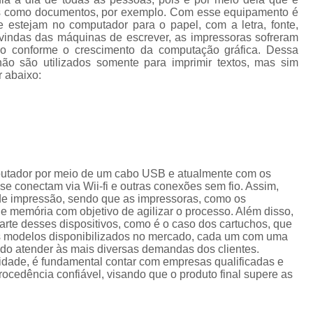
Cordão de Crachá Personalizado 
tos como documentos, por exemplo. Com esse equipamento é
e estejam no computador para o papel, com a letra, fonte,
Cordão para Crachá com 
vindas das máquinas de escrever, as impressoras sofreram
do conforme o crescimento da computação gráfica. Dessa
Cordão Personal
ão são utilizados somente para imprimir textos, mas sim
r abaixo:
Cordão Personalizad
Cordão Pers
Fita para Crachá Personalizada 
Crachá de Em
Crachá de Identificação 
putador por meio de um cabo USB e atualmente com os
e conectam via Wii-fi e outras conexões sem fio. Assim,
Crachá em Branco
Cra
de impressão, sendo que as impressoras, como os
memória com objetivo de agilizar o processo. Além disso,
Crachá Identificação
Cr
te desses dispositivos, como é o caso dos cartuchos, que
os modelos disponibilizados no mercado, cada um com uma
Crachá com Cordão
ando atender às mais diversas demandas dos clientes.
lidade, é fundamental contar com empresas qualificadas e
Crachá de Identifica
cedência confiável, visando que o produto final supere as
Crachá e Cordão