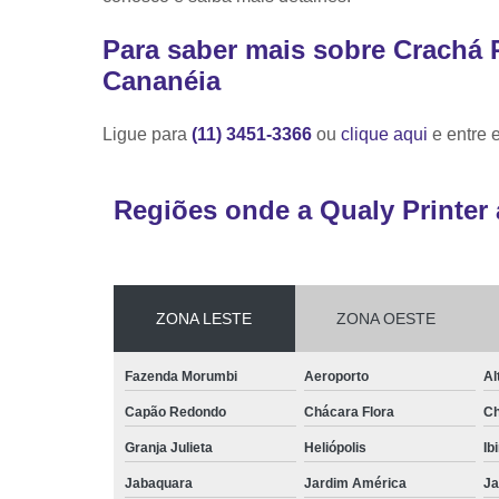
Para saber mais sobre Crachá 
Cananéia
Ligue para
(11) 3451-3366
ou
clique aqui
e entre 
Regiões onde a Qualy Printer 
ZONA LESTE
ZONA OESTE
Fazenda Morumbi
Aeroporto
Al
Capão Redondo
Chácara Flora
Ch
Granja Julieta
Heliópolis
Ib
Jabaquara
Jardim América
Ja