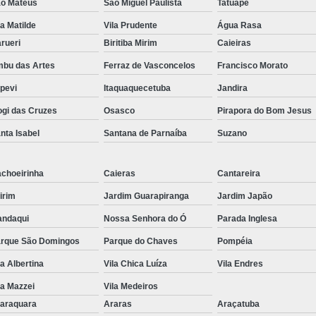
o Mateus
São Miguel Paulista
Tatuapé
la Matilde
Vila Prudente
Água Rasa
rueri
Biritiba Mirim
Caieiras
bu das Artes
Ferraz de Vasconcelos
Francisco Morato
apevi
Itaquaquecetuba
Jandira
gi das Cruzes
Osasco
Pirapora do Bom Jesus
nta Isabel
Santana de Parnaíba
Suzano
choeirinha
Caieras
Cantareira
irim
Jardim Guarapiranga
Jardim Japão
ndaqui
Nossa Senhora do Ó
Parada Inglesa
rque São Domingos
Parque do Chaves
Pompéia
la Albertina
Vila Chica Luíza
Vila Endres
la Mazzei
Vila Medeiros
araquara
Araras
Araçatuba