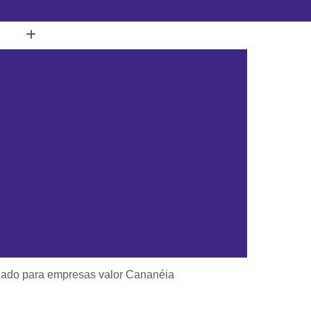
(11) 3451-3366
(11) 91098-5778
a com Ilhós
Banner de Lona Personalizado
Banner em Lona Personalizada
Banner Lona
nner Lona de Vinil
Banner Lona Fosca
tal
Cartão de Pvc Branco para Crachá
tão de Pvc para Crachá
Cartão em Pvc
Cartão Pvc Acura
Cartão Pvc Branco
Cartão Pvc com Chip
Cartão Pvc Hid
Cartão de Acesso Pvc Rio de Janeiro
as Gerais
Cartão de Pvc Rio Grande do Sul
ta Catarina
Cartão de Visita Pvc Pará
zado para empresas valor Cananéia
rsonalizado Rio Grande do Sul