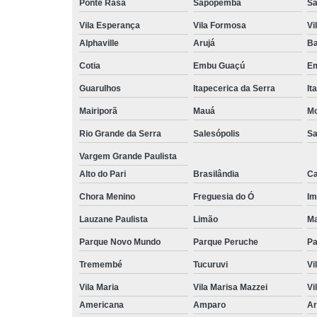
Ponte Rasa
Sapopemba
Sã
Vila Esperança
Vila Formosa
Vi
Alphaville
Arujá
Ba
Cotia
Embu Guaçú
Em
Guarulhos
Itapecerica da Serra
It
Mairiporã
Mauá
Mo
Rio Grande da Serra
Salesópolis
Sa
Vargem Grande Paulista
Alto do Pari
Brasilândia
Ca
Chora Menino
Freguesia do Ó
Im
Lauzane Paulista
Limão
Ma
Parque Novo Mundo
Parque Peruche
Pa
Tremembé
Tucuruvi
Vi
Vila Maria
Vila Marisa Mazzei
Vi
Americana
Amparo
Ar