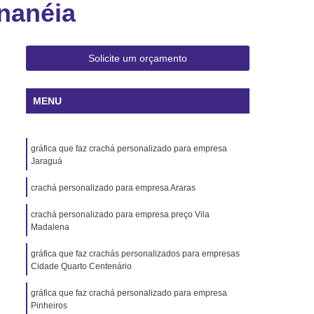
nanéia
 Rio de Janeiro
Cartão Pvc Pará
ara Crachás Minas Gerais
 Santa Catarina
Cordão de Crachá
Solicite um orçamento
er
Cordão em Poliéster para Crachá
MENU
á
Cordão para Crachá Digital
liéster
Cordão para Crachá em Silk
gráfica que faz crachá personalizado para empresa
alizado
Cordão Poliéster para Crachá
Jaraguá
de Cordão para Crachá
crachá personalizado para empresa Araras
s Personalizados Santa Catarina
crachá personalizado para empresa preço Vila
á Personalizada Rio de Janeiro
Madalena
ara Crachá Minas Gerais
gráfica que faz crachás personalizados para empresas
Cidade Quarto Centenário
há Personalizada Rio de Janeiro
gráfica que faz crachá personalizado para empresa
rsonalizado Rio Grande do Sul
Pinheiros