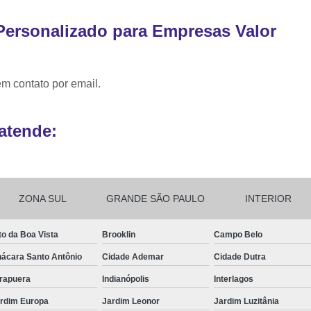
Ribbon para Impr
Personalizado para Empresas Valor
Ribbon para Impres
Ribbon para Impr
em contato por email.
Ribbon para I
Ribbon para Zebra Gc420t Minas G
atende:
ZONA SUL
GRANDE SÃO PAULO
INTERIOR
to da Boa Vista
Brooklin
Campo Belo
ácara Santo Antônio
Cidade Ademar
Cidade Dutra
irapuera
Indianópolis
Interlagos
rdim Europa
Jardim Leonor
Jardim Luzitânia