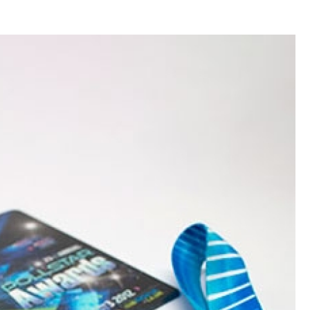
Crachá Perso
Crachá Personal
Crachá Personalizad
Crachá Personaliz
Crachá Personaliza
Crachá Personalizado Pvc Santa
Crachás Personalizado
Crachás Personalizados para E
Impressora Datacard
Impres
Impressora de Crachá
Impresso
Impressora de Etiquetas Argox
Impressora Zebra
Po
Porta Crachá Conjugado
Porta
Porta Crachá Plástico
Por