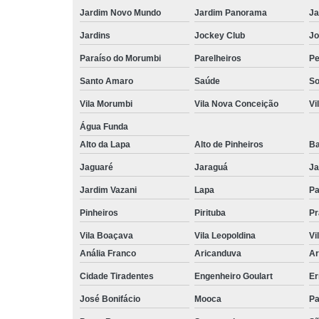
Jardim Novo Mundo
Jardim Panorama
Ja
Jardins
Jockey Club
Jo
Paraíso do Morumbi
Parelheiros
Pe
Santo Amaro
Saúde
So
Vila Morumbi
Vila Nova Conceição
Vi
Água Funda
Alto da Lapa
Alto de Pinheiros
Ba
Jaguaré
Jaraguá
Ja
Jardim Vazani
Lapa
P
Pinheiros
Pirituba
Pr
Vila Boaçava
Vila Leopoldina
Vi
Anália Franco
Aricanduva
Ar
Cidade Tiradentes
Engenheiro Goulart
Er
José Bonifácio
Mooca
Pa