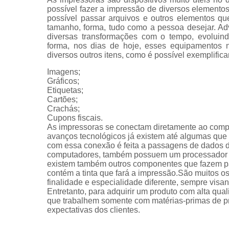
possível fazer a impressão de diversos elemen
possível passar arquivos e outros elementos qu
tamanho, forma, tudo como a pessoa desejar. Ad
diversas transformações com o tempo, evoluin
forma, nos dias de hoje, esses equipamentos n
diversos outros itens, como é possível exemplifica
Imagens;
Gráficos;
Etiquetas;
Cartões;
Crachás;
Cupons fiscais.
As impressoras se conectam diretamente ao com
avanços tecnológicos já existem até algumas que s
com essa conexão é feita a passagens de dados 
computadores, também possuem um processador e 
existem também outros componentes que fazem par
contém a tinta que fará a impressão.São muitos 
finalidade e especialidade diferente, sempre vis
Entretanto, para adquirir um produto com alta qua
que trabalhem somente com matérias-primas de pro
expectativas dos clientes.