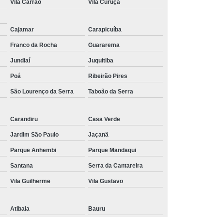
Vila Carrão
Vila Curuçá
Cajamar
Carapicuíba
Franco da Rocha
Guararema
Jundiaí
Juquitiba
Poá
Ribeirão Pires
São Lourenço da Serra
Taboão da Serra
Carandiru
Casa Verde
Jardim São Paulo
Jaçanã
Parque Anhembi
Parque Mandaqui
Santana
Serra da Cantareira
Vila Guilherme
Vila Gustavo
Atibaia
Bauru