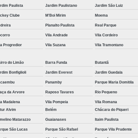
rdim Paulista
Jardim Paulistano
Jardim São Luiz
ckey Clube
M'Boi Mirim
Moema
dreira
Planalto Paulista
Real Parque
corro
Vila Andrade
Vila Cordeiro
la Progredior
Vila Suzana
Vila Tramontano
irro do Limão
Barra Funda
Butantã
rdim Bonfiglioli
Jardim Everest
Jardim Guedala
acaembu
Panamby
Parque Maria Domitila
aça da Arvore
Raposo Tavares
Rio Pequeno
la Madalena
Vila Pompeia
Vila Romana
tur Alvim
Belém
Chácara do Piqueri
melino Matarazzo
Guaianases
Itaim Paulista
rque São Lucas
Parque São Rafael
Parque Vila Prudente