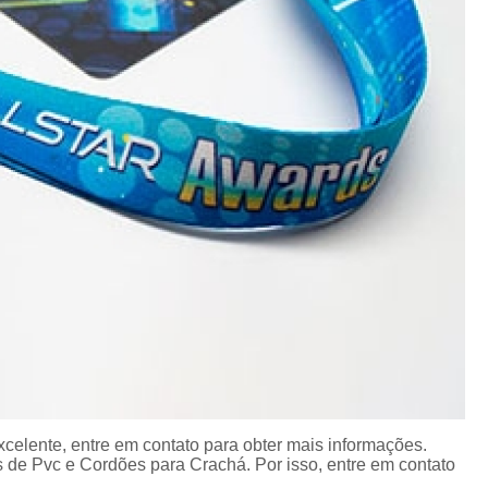
Porta Crachá Transparente
Port
Ribbon Colorido
Ribbon Co
Ribbon Fargo
Ribbon Ma
Ribbon Resina
Rib
Ribbon de Impressora
Rib
Ribbon Impressora Te
Ribbon Impressora Zebr
Ribbon para Impressora de Et
Ribbon para Impressora Zebr
Ribbon da Impressora Rio Grande
Ribbon de Impressoras Pa
Ribbon Metalizado pa
celente, entre em contato para obter mais informações.
 de Pvc e Cordões para Crachá. Por isso, entre em contato
Ribbon para E