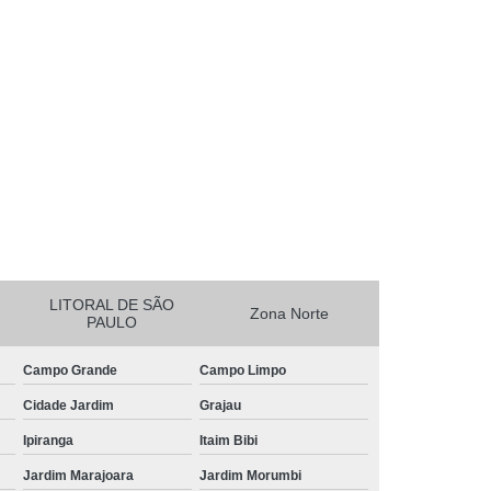
essora de Crachá Minas Gerais
sora de Etiqueta Rio de Janeiro
essora Térmica Rio de Janeiro
mpressora Zebra Zd220 Pará
erais
Ribbon Zebra Zt230 Rio Grande do Sul
LITORAL DE SÃO
Zona Norte
PAULO
Campo Grande
Campo Limpo
Cidade Jardim
Grajau
Ipiranga
Itaim Bibi
Jardim Marajoara
Jardim Morumbi