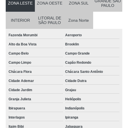
GRANDE SÃO
ZONA LESTE
ZONA OESTE
ZONA SUL
PAULO
LITORAL DE
INTERIOR
Zona Norte
SÃO PAULO
Fazenda Morumbi
Aeroporto
Alto da Boa Vista
Brooklin
Campo Belo
Campo Grande
Campo Limpo
Capão Redondo
Chácara Flora
Chácara Santo Antônio
Cidade Ademar
Cidade Dutra
Cidade Jardim
Grajau
Granja Julieta
Heliópolis
Ibirapuera
Indianópolis
Interlagos
Ipiranga
Itaim Bibi
Jabaquara