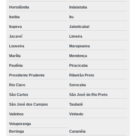
Hortolândia
Indaiatuba
Itatiba
Itu
Itupeva
Jaboticabal
Jacareí
Limeira
Louveira
Marapoama
Marília
Mendonça
Paulínia
Piracicaba
Presidente Prudente
Ribeirão Preto
Rio Claro
Sorocaba
São Carlos
São José do Rio Preto
São José dos Campos
Taubaté
Valinhos
Vinhedo
Votuporanga
Bertioga
Cananéia