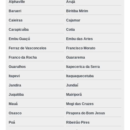
Alphaville
Arujá
Barueri
Biritiba Mirim
Caieiras
Cajamar
Carapicuíba
Cotia
Embu Guaçú
Embu das Artes
Ferraz de Vasconcelos
Francisco Morato
Franco da Rocha
Guararema
Guarulhos
Itapecerica da Serra
Itapevi
Itaquaquecetuba
Jandira
Jundiaí
Juquitiba
Mairiporã
Mauá
Mogi das Cruzes
Osasco
Pirapora do Bom Jesus
Poá
Ribeirão Pires