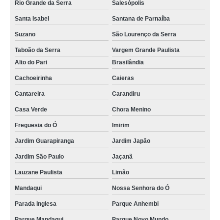
Rio Grande da Serra
Salesópolis
Santa Isabel
Santana de Parnaíba
Suzano
São Lourenço da Serra
Taboão da Serra
Vargem Grande Paulista
Alto do Pari
Brasilândia
Cachoeirinha
Caieras
Cantareira
Carandiru
Casa Verde
Chora Menino
Freguesia do Ó
Imirim
Jardim Guarapiranga
Jardim Japão
Jardim São Paulo
Jaçanã
Lauzane Paulista
Limão
Mandaqui
Nossa Senhora do Ó
Parada Inglesa
Parque Anhembi
Parque Mandaqui
Parque Novo Mundo