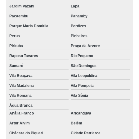
Jardim Vazani
Lapa
Pacaembu
Panamby
Parque Maria Domitila
Perdizes
Perus
Pinheiros
Pirituba
Praça da Arvore
Raposo Tavares
Rio Pequeno
Sumaré
São Domingos
Vila Boaçava
Vila Leopoldina
Vila Madalena
Vila Pompeia
Vila Romana
Vila Sônia
Água Branca
Anália Franco
Aricanduva
Artur Alvim
Belém
Chácara do Piqueri
Cidade Patriarca