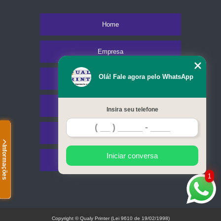
Home
Empresa
Olá! Fale agora pelo WhatsApp
Missão
Serviços
Insira seu telefone
Contato
Informações
Iniciar conversa
Mapa do site
1
Copyright © Qualy Printer (Lei 9610 de 19/02/1998)