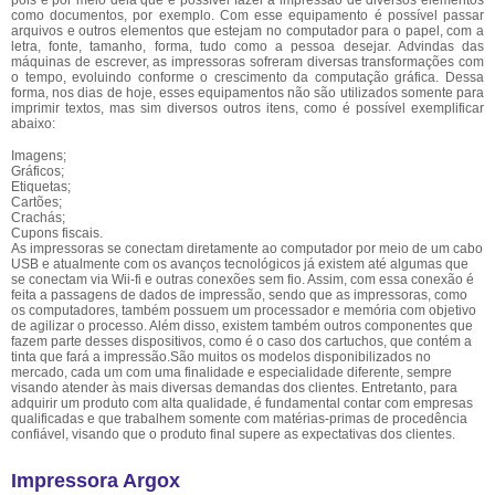
pois é por meio dela que é possível fazer a impressão de diversos elementos
como documentos, por exemplo. Com esse equipamento é possível passar
arquivos e outros elementos que estejam no computador para o papel, com a
letra, fonte, tamanho, forma, tudo como a pessoa desejar. Advindas das
máquinas de escrever, as impressoras sofreram diversas transformações com
o tempo, evoluindo conforme o crescimento da computação gráfica. Dessa
forma, nos dias de hoje, esses equipamentos não são utilizados somente para
imprimir textos, mas sim diversos outros itens, como é possível exemplificar
abaixo:
Imagens;
Gráficos;
Etiquetas;
Cartões;
Crachás;
Cupons fiscais.
As impressoras se conectam diretamente ao computador por meio de um cabo
USB e atualmente com os avanços tecnológicos já existem até algumas que
se conectam via Wii-fi e outras conexões sem fio. Assim, com essa conexão é
feita a passagens de dados de impressão, sendo que as impressoras, como
os computadores, também possuem um processador e memória com objetivo
de agilizar o processo. Além disso, existem também outros componentes que
fazem parte desses dispositivos, como é o caso dos cartuchos, que contém a
tinta que fará a impressão.São muitos os modelos disponibilizados no
mercado, cada um com uma finalidade e especialidade diferente, sempre
visando atender às mais diversas demandas dos clientes. Entretanto, para
adquirir um produto com alta qualidade, é fundamental contar com empresas
qualificadas e que trabalhem somente com matérias-primas de procedência
confiável, visando que o produto final supere as expectativas dos clientes.
Impressora Argox