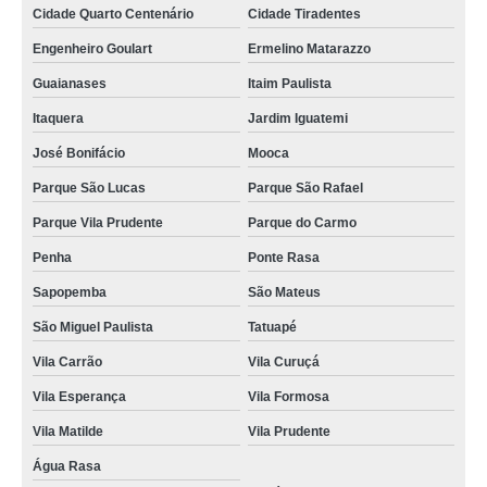
Cidade Quarto Centenário
Cidade Tiradentes
Engenheiro Goulart
Ermelino Matarazzo
Guaianases
Itaim Paulista
Itaquera
Jardim Iguatemi
José Bonifácio
Mooca
Parque São Lucas
Parque São Rafael
Parque Vila Prudente
Parque do Carmo
Penha
Ponte Rasa
Sapopemba
São Mateus
São Miguel Paulista
Tatuapé
Vila Carrão
Vila Curuçá
Vila Esperança
Vila Formosa
Vila Matilde
Vila Prudente
Água Rasa