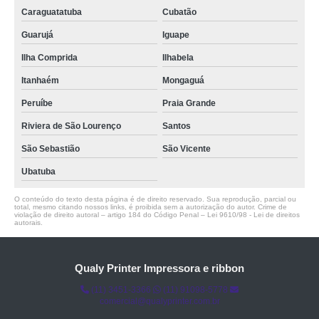
Caraguatatuba
Cubatão
Guarujá
Iguape
Ilha Comprida
Ilhabela
Itanhaém
Mongaguá
Peruíbe
Praia Grande
Riviera de São Lourenço
Santos
São Sebastião
São Vicente
Ubatuba
O conteúdo do texto desta página é de direito reservado. Sua reprodução, parcial ou
total, mesmo citando nossos links, é proibida sem a autorização do autor. Crime de
violação de direito autoral – artigo 184 do Código Penal –
Lei 9610/98 - Lei de direitos
autorais
.
Qualy Printer Impressora e ribbon
(11) 3451-3366
(11) 91098-5778
comercial@qualyprinter.com.br