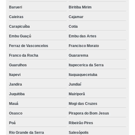
Barueri
Biritiba Mirim
Caieiras
Cajamar
Carapicuíba
Cotia
Embu Guaçú
Embu das Artes
Ferraz de Vasconcelos
Francisco Morato
Franco da Rocha
Guararema
Guarulhos
Itapecerica da Serra
Itapevi
Itaquaquecetuba
Jandira
Jundiaí
Juquitiba
Mairiporã
Mauá
Mogi das Cruzes
Osasco
Pirapora do Bom Jesus
Poá
Ribeirão Pires
Rio Grande da Serra
Salesópolis