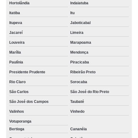
Hortolândia
Indaiatuba
Itatiba
Itu
Itupeva
Jaboticabal
Jacareí
Limeira
Louveira
Marapoama
Marília
Mendonça
Paulínia
Piracicaba
Presidente Prudente
Ribeirão Preto
Rio Claro
Sorocaba
São Carlos
São José do Rio Preto
São José dos Campos
Taubaté
Valinhos
Vinhedo
Votuporanga
Bertioga
Cananéia