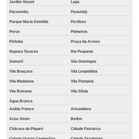
Jardim Vazani
Lapa
Pacaembu
Panamby
Parque Maria Domitila
Perdizes
Perus
Pinheiros
Pirituba
Praça da Arvore
Raposo Tavares
Rio Pequeno
Sumaré
São Domingos
Vila Boaçava
Vila Leopoldina
Vila Madalena
Vila Pompeia
Vila Romana
Vila Sônia
Água Branca
Anália Franco
Aricanduva
Artur Alvim
Belém
Chácara do Piqueri
Cidade Patriarca
Cidade Quarto Centenário
Cidade Tiradentes