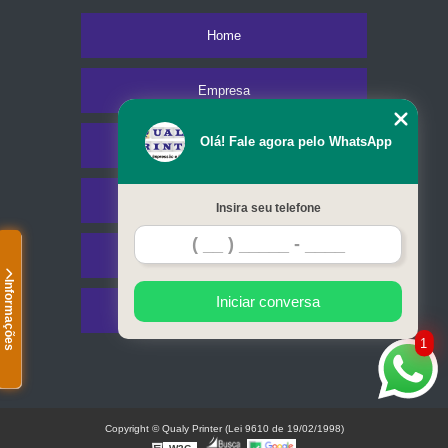
Home
Empresa
Olá! Fale agora pelo WhatsApp
Missão
Serviços
Insira seu telefone
Contato
Informações
Iniciar conversa
Mapa do site
1
Copyright © Qualy Printer (Lei 9610 de 19/02/1998)