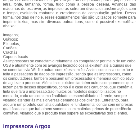
arquivos e outros elementos que estejam no computador para o papel, com a
letra, fonte, tamanho, forma, tudo como a pessoa desejar. Advindas das
máquinas de escrever, as impressoras sofreram diversas transformações com
o tempo, evoluindo conforme o crescimento da computação gráfica. Dessa
forma, nos dias de hoje, esses equipamentos não são utilizados somente para
imprimir textos, mas sim diversos outros itens, como é possível exemplificar
abaixo:
Imagens;
Gráficos;
Etiquetas;
Cartões;
Crachás;
Cupons fiscais.
As impressoras se conectam diretamente ao computador por meio de um cabo
USB e atualmente com os avanços tecnológicos já existem até algumas que
se conectam via Wii-fi e outras conexões sem fio. Assim, com essa conexão é
feita a passagens de dados de impressão, sendo que as impressoras, como
os computadores, também possuem um processador e memória com objetivo
de agilizar o processo. Além disso, existem também outros componentes que
fazem parte desses dispositivos, como é o caso dos cartuchos, que contém a
tinta que fará a impressão.São muitos os modelos disponibilizados no
mercado, cada um com uma finalidade e especialidade diferente, sempre
visando atender às mais diversas demandas dos clientes. Entretanto, para
adquirir um produto com alta qualidade, é fundamental contar com empresas
qualificadas e que trabalhem somente com matérias-primas de procedência
confiável, visando que o produto final supere as expectativas dos clientes.
Impressora Argox