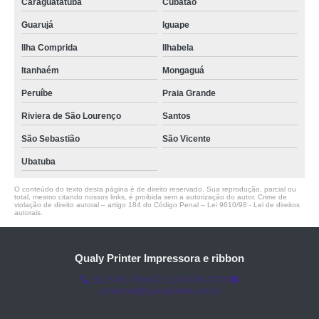
Caraguatatuba
Cubatão
Guarujá
Iguape
Ilha Comprida
Ilhabela
Itanhaém
Mongaguá
Peruíbe
Praia Grande
Riviera de São Lourenço
Santos
São Sebastião
São Vicente
Ubatuba
O conteúdo do texto desta página é de direito reservado. Sua reprodução, parcial ou
total, mesmo citando nossos links, é proibida sem a autorização do autor. Crime de
violação de direito autoral – artigo 184 do Código Penal –
Lei 9610/98 - Lei de direitos
autorais
.
Qualy Printer Impressora e ribbon
(11) 3451-3366
(11) 91098-5778
comercial@qualyprinter.com.br