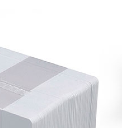
Crachá Perso
Crachá Personal
Crachá Personalizad
Crachá Personaliz
Crachá Personaliza
Crachá Personalizado Pvc Santa
Crachás Personalizado
Crachás Personalizados para E
Impressora Datacard
Impres
Impressora de Crachá
Impresso
Impressora de Etiquetas Argox
Impressora Zebra
Po
Porta Crachá Conjugado
Porta
Porta Crachá Plástico
Por