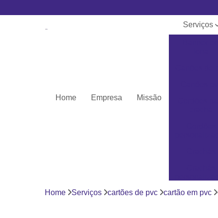
Serviços
Banner e
lona
Cartões de 
Cartões pv
Home
Empresa
Missão
Cordões pa
crachá
Cordões
personaliza
Crachás
Crachás
personaliza
Home
Serviços
cartões de pvc
cartão em pvc
Impressor
Porta crach