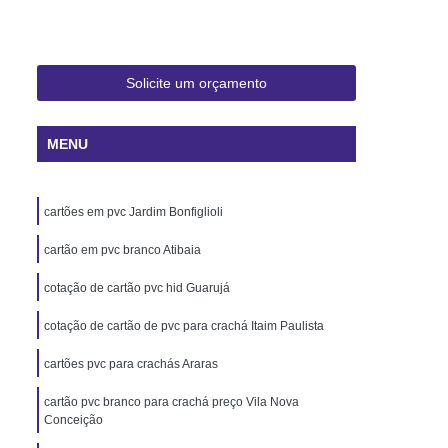
 Rio de Janeiro
Cartão Pvc Pará
ara Crachás Minas Gerais
 Santa Catarina
Cordão de Crachá
Solicite um orçamento
er
Cordão em Poliéster para Crachá
MENU
á
Cordão para Crachá Digital
liéster
Cordão para Crachá em Silk
cartões em pvc Jardim Bonfiglioli
alizado
Cordão Poliéster para Crachá
de Cordão para Crachá
cartão em pvc branco Atibaia
s Personalizados Santa Catarina
cotação de cartão pvc hid Guarujá
á Personalizada Rio de Janeiro
cotação de cartão de pvc para crachá Itaim Paulista
ara Crachá Minas Gerais
cartões pvc para crachás Araras
há Personalizada Rio de Janeiro
cartão pvc branco para crachá preço Vila Nova
rsonalizado Rio Grande do Sul
Conceição