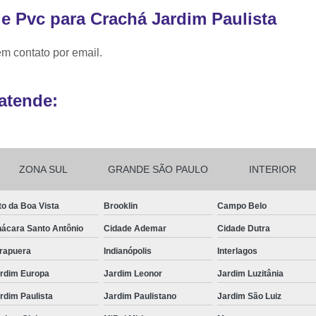
de Pvc para Crachá Jardim Paulista
Ribbon para Impr
Ribbon para Impres
em contato por email.
Ribbon para Impr
Ribbon para I
atende:
Ribbon para Zebra Gc420t Minas G
ZONA SUL
GRANDE SÃO PAULO
INTERIOR
to da Boa Vista
Brooklin
Campo Belo
ácara Santo Antônio
Cidade Ademar
Cidade Dutra
irapuera
Indianópolis
Interlagos
rdim Europa
Jardim Leonor
Jardim Luzitânia
rdim Paulista
Jardim Paulistano
Jardim São Luiz