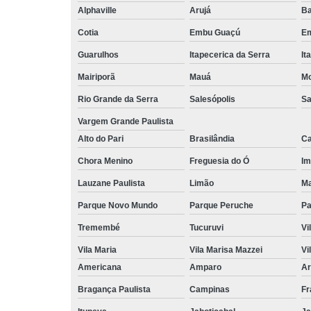
Alphaville
Arujá
Ba
Cotia
Embu Guaçú
Em
Guarulhos
Itapecerica da Serra
It
Mairiporã
Mauá
Mo
Rio Grande da Serra
Salesópolis
Sa
Vargem Grande Paulista
Alto do Pari
Brasilândia
Ca
Chora Menino
Freguesia do Ó
Im
Lauzane Paulista
Limão
Ma
Parque Novo Mundo
Parque Peruche
Pa
Tremembé
Tucuruvi
Vi
Vila Maria
Vila Marisa Mazzei
Vi
Americana
Amparo
Ar
Bragança Paulista
Campinas
Fr