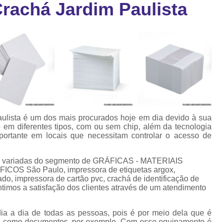
Crachá Jardim Paulista
Cartão Fidelidade Pvc
Cartão Pvc p
ra
as
Cartão Pvc Personalizado
Cordão de Crachá Poliést
Cordão para Crach
Cordão para Crachá em Po
Cordão para Crachá Person
aulista é um dos mais procurados hoje em dia devido à sua
Fábrica 
o em diferentes tipos, com ou sem chip, além da tecnologia
mportante em locais que necessitam controlar o acesso de
Cordões para Crachá
Cordinha de Crach
es variadas do segmento de GRÁFICAS - MATERIAIS
S São Paulo, impressora de etiquetas argox,
Cordinha p
do, impressora de cartão pvc, crachá de identificação de
ntimos a satisfação dos clientes através de um atendimento
Cordinha para Crac
Cordão Crachá Pe
dia a dia de todas as pessoas, pois é por meio dela que é
tos como documentos, por exemplo. Com esse equipamento é