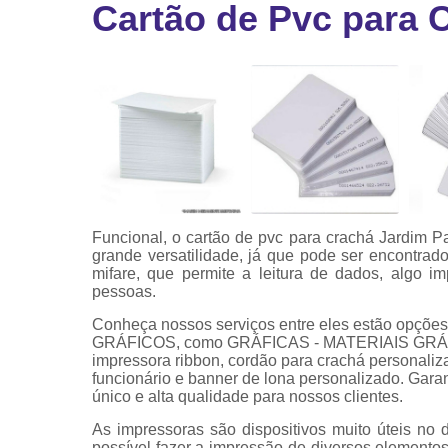
Cartão de Pvc para 
Ribbon
Ribbon pa
impressor
Ribbons
Funcional, o cartão de pvc para crachá Jardim P
grande versatilidade, já que pode ser encontrad
mifare, que permite a leitura de dados, algo i
pessoas.
Conheça nossos serviços entre eles estão opçõ
GRÁFICOS, como GRÁFICAS - MATERIAIS GRÁFICO
impressora ribbon, cordão para crachá personaliza
funcionário e banner de lona personalizado. Gara
único e alta qualidade para nossos clientes.
As impressoras são dispositivos muito úteis no 
possível fazer a impressão de diversos elemen