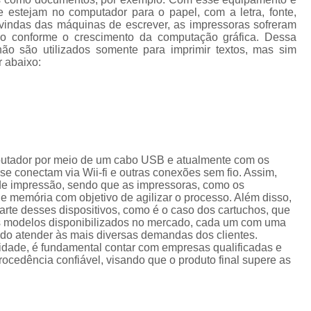
Cordão de Crachá Personalizado 
e estejam no computador para o papel, com a letra, fonte,
vindas das máquinas de escrever, as impressoras sofreram
Cordão para Crachá com 
do conforme o crescimento da computação gráfica. Dessa
ão são utilizados somente para imprimir textos, mas sim
Cordão Personal
r abaixo:
Cordão Personalizad
Cordão Pers
Fita para Crachá Personalizada 
Crachá de Em
putador por meio de um cabo USB e atualmente com os
Crachá de Identificação 
e conectam via Wii-fi e outras conexões sem fio. Assim,
de impressão, sendo que as impressoras, como os
Crachá em Branco
Cra
memória com objetivo de agilizar o processo. Além disso,
te desses dispositivos, como é o caso dos cartuchos, que
Crachá Identificação
Cr
os modelos disponibilizados no mercado, cada um com uma
ando atender às mais diversas demandas dos clientes.
Crachá com Cordão
lidade, é fundamental contar com empresas qualificadas e
cedência confiável, visando que o produto final supere as
Crachá de Identifica
Crachá e Cordão