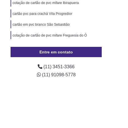
Pará
Cordão de Pescoço Personalizado Pará
cotação de cartão de pvc mifare Ibirapuera
Trava de Segurança Rio Grande do Sul
cartão pvc para crachá Vila Progredior
izado Crachá Santa Catarina
cartão em pvc branco São Sebastião
o para Crachá Rio Grande do Sul
cotação de cartão de pvc mifare Freguesia do Ó
onalizado Santa Catarina
Minas Gerais
Crachá
Crachá com Chip
Entre em contato
presa
Crachá de Evento
(11) 3451-3366
de Funcionário
Crachá de Plástico
(11) 91098-5778
chá Empresarial
Crachá Fidelidade
achá Impresso
Crachá Personalizado
 Personalizado Rio de Janeiro
ção Personalizado Santa Catarina
 Personalizado Minas Gerais