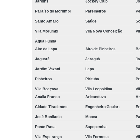
Jardins
Jockey Club
Jo
Paraíso do Morumbi
Parelheiros
Pe
Santo Amaro
Saúde
So
Vila Morumbi
Vila Nova Conceição
Vi
Água Funda
Alto da Lapa
Alto de Pinheiros
Ba
Jaguaré
Jaraguá
Ja
Jardim Vazani
Lapa
P
Pinheiros
Pirituba
Pr
Vila Boaçava
Vila Leopoldina
Vi
Anália Franco
Aricanduva
Ar
Cidade Tiradentes
Engenheiro Goulart
Er
José Bonifácio
Mooca
Pa
Ponte Rasa
Sapopemba
Sã
Vila Esperança
Vila Formosa
Vi