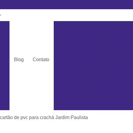
m
Banner de Lona
Banner de Lon
Banner em Lona para Fachada
pvc
Banner Lona com Ilhós
Ba
c
Banner Lona Impressão Digi
Blog
Contato
ra
Cartão de Pvc Mifare
Car
Cartão em Pvc Branco
dos
Cartão Pvc Branco para Crachá
Cartão Pvc para Crachá
Cartão de Pvc Personalizado Min
dos
Cartão de Visita em Pvc San
cartão de pvc para crachá Jardim Paulista
as
Cartão em Pvc Pe
ás