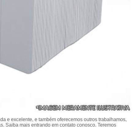
Porta Crachá Transparente
Port
Ribbon Colorido
Ribbon Co
Ribbon Fargo
Ribbon Ma
Ribbon Resina
Rib
Ribbon de Impressora
Rib
Ribbon Impressora Te
Ribbon Impressora Zebr
Ribbon para Impressora de Et
Ribbon para Impressora Zebr
Ribbon da Impressora Rio Grande
Ribbon de Impressoras Pa
da e excelente, e também oferecemos outros trabalhamos,
Ribbon Metalizado pa
s. Saiba mais entrando em contato conosco. Teremos
Ribbon para E