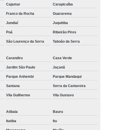
Cajamar
Carapicuíba
Franco da Rocha
Guararema
Jundiaí
Juquitiba
Poá
Ribeirão Pires
São Lourenço da Serra
Taboão da Serra
Carandiru
Casa Verde
Jardim São Paulo
Jaçanã
Parque Anhembi
Parque Mandaqui
Santana
Serra da Cantareira
Vila Guilherme
Vila Gustavo
Atibaia
Bauru
Itatiba
Itu