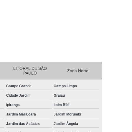
essora de Crachá Minas Gerais
sora de Etiqueta Rio de Janeiro
essora Térmica Rio de Janeiro
mpressora Zebra Zd220 Pará
erais
Ribbon Zebra Zt230 Rio Grande do Sul
LITORAL DE SÃO
Zona Norte
PAULO
Campo Grande
Campo Limpo
Cidade Jardim
Grajau
Ipiranga
Itaim Bibi
Jardim Marajoara
Jardim Morumbi
Jardim das Acácias
Jardim Ângela