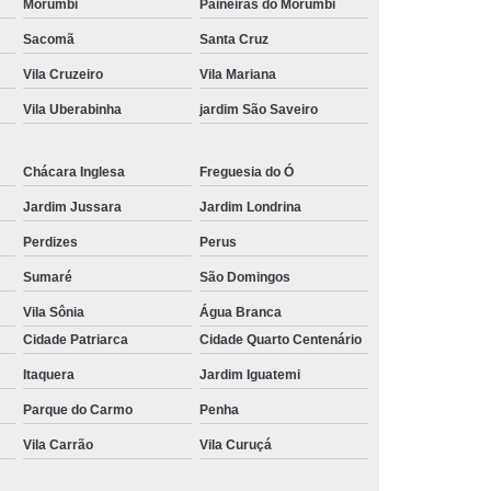
Morumbi
Paineiras do Morumbi
Sacomã
Santa Cruz
Vila Cruzeiro
Vila Mariana
Vila Uberabinha
jardim São Saveiro
Chácara Inglesa
Freguesia do Ó
Jardim Jussara
Jardim Londrina
Perdizes
Perus
Sumaré
São Domingos
Vila Sônia
Água Branca
Cidade Patriarca
Cidade Quarto Centenário
Itaquera
Jardim Iguatemi
Parque do Carmo
Penha
Vila Carrão
Vila Curuçá