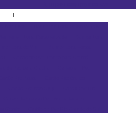
(11) 3451-3366
(11) 91098-5778
a com Ilhós
Banner de Lona Personalizado
Banner em Lona Personalizada
Banner Lona
nner Lona de Vinil
Banner Lona Fosca
tal
Cartão de Pvc Branco para Crachá
tão de Pvc para Crachá
Cartão em Pvc
Cartão Pvc Acura
Cartão Pvc Branco
Cartão Pvc com Chip
Cartão Pvc Hid
Cartão de Acesso Pvc Rio de Janeiro
as Gerais
Cartão de Pvc Rio Grande do Sul
ta Catarina
Cartão de Visita Pvc Pará
rsonalizado Rio Grande do Sul