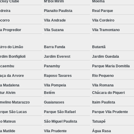
ckey Clube
M'Boi Mirim
Moema
dreira
Planalto Paulista
Real Parque
corro
Vila Andrade
Vila Cordeiro
la Progredior
Vila Suzana
Vila Tramontano
irro do Limão
Barra Funda
Butantã
rdim Bonfiglioli
Jardim Everest
Jardim Guedala
acaembu
Panamby
Parque Maria Domitila
aça da Arvore
Raposo Tavares
Rio Pequeno
la Madalena
Vila Pompeia
Vila Romana
tur Alvim
Belém
Chácara do Piqueri
melino Matarazzo
Guaianases
Itaim Paulista
rque São Lucas
Parque São Rafael
Parque Vila Prudente
o Mateus
São Miguel Paulista
Tatuapé
la Matilde
Vila Prudente
Água Rasa