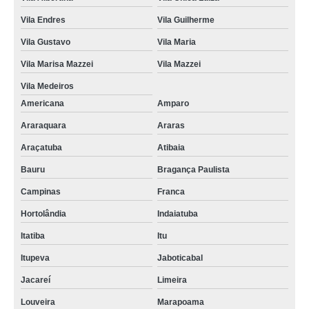
Vila Endres
Vila Guilherme
Vila Gustavo
Vila Maria
Vila Marisa Mazzei
Vila Mazzei
Vila Medeiros
Americana
Amparo
Araraquara
Araras
Araçatuba
Atibaia
Bauru
Bragança Paulista
Campinas
Franca
Hortolândia
Indaiatuba
Itatiba
Itu
Itupeva
Jaboticabal
Jacareí
Limeira
Louveira
Marapoama