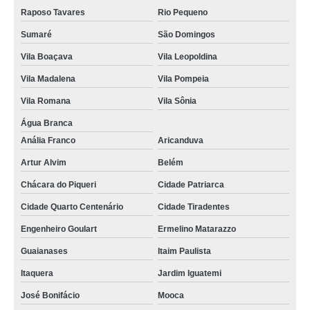
Raposo Tavares
Rio Pequeno
Sumaré
São Domingos
Vila Boaçava
Vila Leopoldina
Vila Madalena
Vila Pompeia
Vila Romana
Vila Sônia
Água Branca
Anália Franco
Aricanduva
Artur Alvim
Belém
Chácara do Piqueri
Cidade Patriarca
Cidade Quarto Centenário
Cidade Tiradentes
Engenheiro Goulart
Ermelino Matarazzo
Guaianases
Itaim Paulista
Itaquera
Jardim Iguatemi
José Bonifácio
Mooca