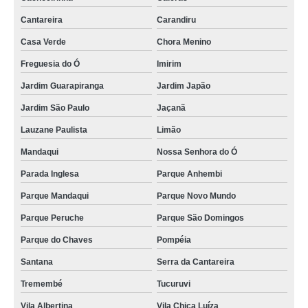
Cantareira
Carandiru
Casa Verde
Chora Menino
Freguesia do Ó
Imirim
Jardim Guarapiranga
Jardim Japão
Jardim São Paulo
Jaçanã
Lauzane Paulista
Limão
Mandaqui
Nossa Senhora do Ó
Parada Inglesa
Parque Anhembi
Parque Mandaqui
Parque Novo Mundo
Parque Peruche
Parque São Domingos
Parque do Chaves
Pompéia
Santana
Serra da Cantareira
Tremembé
Tucuruvi
Vila Albertina
Vila Chica Luíza