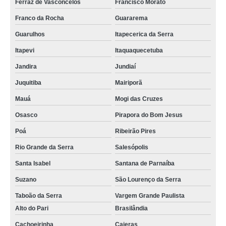
Ferraz de Vasconcelos
Francisco Morato
Franco da Rocha
Guararema
Guarulhos
Itapecerica da Serra
Itapevi
Itaquaquecetuba
Jandira
Jundiaí
Juquitiba
Mairiporã
Mauá
Mogi das Cruzes
Osasco
Pirapora do Bom Jesus
Poá
Ribeirão Pires
Rio Grande da Serra
Salesópolis
Santa Isabel
Santana de Parnaíba
Suzano
São Lourenço da Serra
Taboão da Serra
Vargem Grande Paulista
Alto do Pari
Brasilândia
Cachoeirinha
Caieras