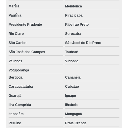
Marília
Mendonça
Paulínia
Piracicaba
Presidente Prudente
Ribeirão Preto
Rio Claro
Sorocaba
São Carlos
São José do Rio Preto
São José dos Campos
Taubaté
Valinhos
Vinhedo
Votuporanga
Bertioga
Cananéia
Caraguatatuba
Cubatão
Guarujá
Iguape
Ilha Comprida
Ilhabela
Itanhaém
Mongaguá
Peruíbe
Praia Grande