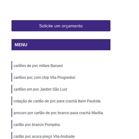
 Rio de Janeiro
Cartão Pvc Pará
ara Crachás Minas Gerais
 Santa Catarina
Cordão de Crachá
Solicite um orçamento
er
Cordão em Poliéster para Crachá
MENU
á
Cordão para Crachá Digital
liéster
Cordão para Crachá em Silk
cartões de pvc mifare Barueri
alizado
Cordão Poliéster para Crachá
de Cordão para Crachá
cartões pvc com chip Vila Progredior
s Personalizados Santa Catarina
cartões em pvc Jardim São Luiz
á Personalizada Rio de Janeiro
cotação de cartão de pvc para crachá Itaim Paulista
ara Crachá Minas Gerais
procuro por cartão de pvc branco para crachá Marília
há Personalizada Rio de Janeiro
cartão pvc branco Pompéia
rsonalizado Rio Grande do Sul
cartão pvc acura preço Vila Andrade