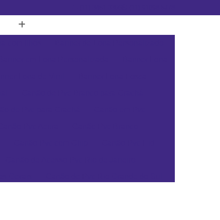
(11) 3451-3366
(11) 91098-5778
a com Ilhós
Banner de Lona Personalizado
Banner em Lona Personalizada
Banner Lona
nner Lona de Vinil
Banner Lona Fosca
tal
Cartão de Pvc Branco para Crachá
tão de Pvc para Crachá
Cartão em Pvc
Cartão Pvc Acura
Cartão Pvc Branco
Cartão Pvc com Chip
Cartão Pvc Hid
Cartão de Acesso Pvc Rio de Janeiro
as Gerais
Cartão de Pvc Rio Grande do Sul
ta Catarina
Cartão de Visita Pvc Pará
rsonalizado Rio Grande do Sul