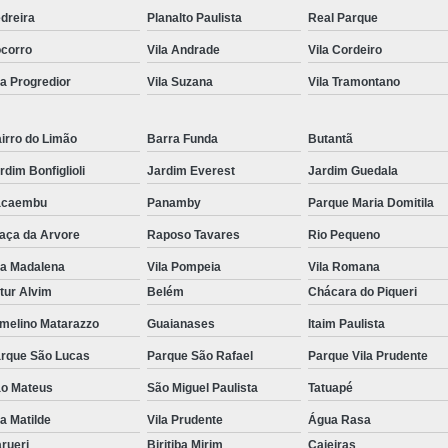
dreira
Planalto Paulista
Real Parque
corro
Vila Andrade
Vila Cordeiro
la Progredior
Vila Suzana
Vila Tramontano
irro do Limão
Barra Funda
Butantã
rdim Bonfiglioli
Jardim Everest
Jardim Guedala
acaembu
Panamby
Parque Maria Domitila
aça da Arvore
Raposo Tavares
Rio Pequeno
la Madalena
Vila Pompeia
Vila Romana
tur Alvim
Belém
Chácara do Piqueri
melino Matarazzo
Guaianases
Itaim Paulista
rque São Lucas
Parque São Rafael
Parque Vila Prudente
o Mateus
São Miguel Paulista
Tatuapé
la Matilde
Vila Prudente
Água Rasa
rueri
Biritiba Mirim
Caieiras