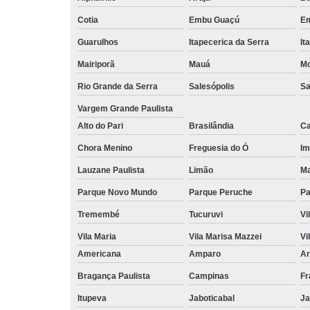
Cotia
Embu Guaçú
Em
Guarulhos
Itapecerica da Serra
It
Mairiporã
Mauá
Mo
Rio Grande da Serra
Salesópolis
Sa
Vargem Grande Paulista
Alto do Pari
Brasilândia
Ca
Chora Menino
Freguesia do Ó
Im
Lauzane Paulista
Limão
Ma
Parque Novo Mundo
Parque Peruche
Pa
Tremembé
Tucuruvi
Vi
Vila Maria
Vila Marisa Mazzei
Vi
Americana
Amparo
Ar
Bragança Paulista
Campinas
Fr
Itupeva
Jaboticabal
Ja