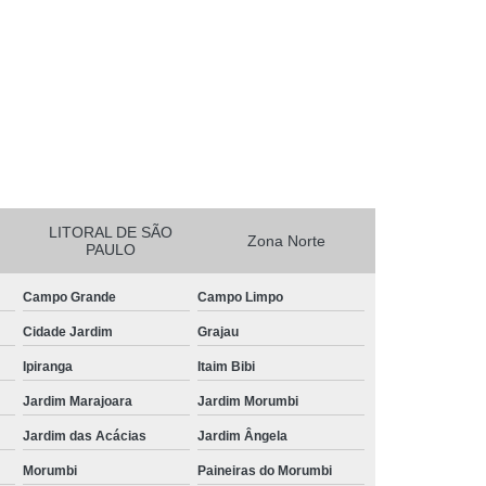
essora de Crachá Minas Gerais
sora de Etiqueta Rio de Janeiro
essora Térmica Rio de Janeiro
mpressora Zebra Zd220 Pará
erais
Ribbon Zebra Zt230 Rio Grande do Sul
LITORAL DE SÃO
Zona Norte
PAULO
Campo Grande
Campo Limpo
Cidade Jardim
Grajau
Ipiranga
Itaim Bibi
Jardim Marajoara
Jardim Morumbi
Jardim das Acácias
Jardim Ângela
Morumbi
Paineiras do Morumbi