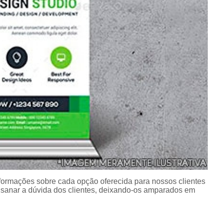
Porta Crachá Transparente
Port
Ribbon Colorido
Ribbon Co
Ribbon Fargo
Ribbon Ma
Ribbon Resina
Rib
Ribbon de Impressora
Rib
Ribbon Impressora Te
Ribbon Impressora Zebr
Ribbon para Impressora de Et
Ribbon para Impressora Zebr
Ribbon da Impressora Rio Grande
Ribbon de Impressoras Pa
nformações sobre cada opção oferecida para nossos clientes
sanar a dúvida dos clientes, deixando-os amparados em
Ribbon Metalizado pa
Ribbon para E