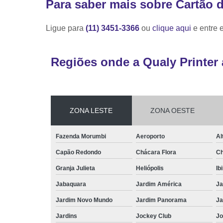
Para saber mais sobre Cartão 
Ligue para
(11) 3451-3366
ou
clique aqui
e entre 
Regiões onde a Qualy Printer 
ZONA LESTE
ZONA OESTE
Fazenda Morumbi
Aeroporto
Al
Capão Redondo
Chácara Flora
Ch
Granja Julieta
Heliópolis
Ib
Jabaquara
Jardim América
Ja
Jardim Novo Mundo
Jardim Panorama
Ja
Jardins
Jockey Club
Jo