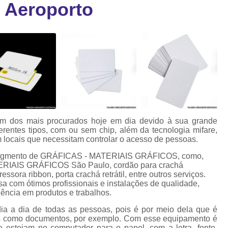
e Aeroporto
Cartão Fidelidade Pvc
Cartão Pvc p
ra
as
Cartão Pvc Personalizado
Cordão de Crachá Poliést
Cordão para Crach
Cordão para Crachá em Po
Cordão para Crachá Person
 um dos mais procurados hoje em dia devido à sua grande
Fábrica 
erentes tipos, com ou sem chip, além da tecnologia mifare,
m locais que necessitam controlar o acesso de pessoas.
Cordões para Crachá
no segmento de GRÁFICAS - MATERIAIS GRÁFICOS, como,
Cordinha de Crach
TERIAIS GRÁFICOS São Paulo, cordão para crachá
sora ribbon, porta crachá retrátil, entre outros serviços.
Cordinha p
a com ótimos profissionais e instalações de qualidade,
lência em produtos e trabalhos.
Cordinha para Crac
dia a dia de todas as pessoas, pois é por meio dela que é
Cordão Crachá Pe
tos como documentos, por exemplo. Com esse equipamento é
e estejam no computador para o papel, com a letra, fonte,