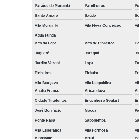
Paraíso do Morumbi
Parelheiros
Pe
Santo Amaro
Saúde
So
Vila Morumbi
Vila Nova Conceição
Vi
Água Funda
Alto da Lapa
Alto de Pinheiros
Ba
Jaguaré
Jaraguá
Ja
Jardim Vazani
Lapa
P
Pinheiros
Pirituba
Pr
Vila Boaçava
Vila Leopoldina
Vi
Anália Franco
Aricanduva
Ar
Cidade Tiradentes
Engenheiro Goulart
Er
José Bonifácio
Mooca
Pa
Ponte Rasa
Sapopemba
Sã
Vila Esperança
Vila Formosa
Vi
Alphaville
Arujá
Ba