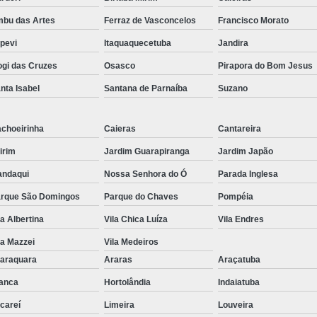
bu das Artes
Ferraz de Vasconcelos
Francisco Morato
apevi
Itaquaquecetuba
Jandira
gi das Cruzes
Osasco
Pirapora do Bom Jesus
nta Isabel
Santana de Parnaíba
Suzano
choeirinha
Caieras
Cantareira
irim
Jardim Guarapiranga
Jardim Japão
ndaqui
Nossa Senhora do Ó
Parada Inglesa
rque São Domingos
Parque do Chaves
Pompéia
la Albertina
Vila Chica Luíza
Vila Endres
la Mazzei
Vila Medeiros
araquara
Araras
Araçatuba
anca
Hortolândia
Indaiatuba
careí
Limeira
Louveira