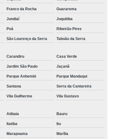
Franco da Rocha
Guararema
Jundiaí
Juquitiba
Poá
Ribeirão Pires
São Lourenço da Serra
Taboão da Serra
Carandiru
Casa Verde
Jardim São Paulo
Jaçanã
Parque Anhembi
Parque Mandaqui
Santana
Serra da Cantareira
Vila Guilherme
Vila Gustavo
Atibaia
Bauru
Itatiba
Itu
Marapoama
Marília