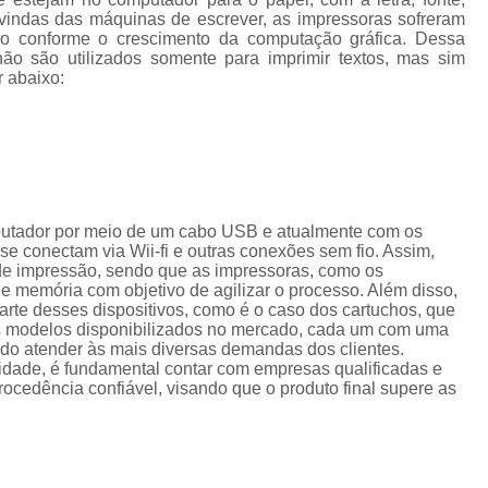
Cordão de Crachá Personalizado 
vindas das máquinas de escrever, as impressoras sofreram
do conforme o crescimento da computação gráfica. Dessa
Cordão para Crachá com 
ão são utilizados somente para imprimir textos, mas sim
r abaixo:
Cordão Personal
Cordão Personalizad
Cordão Pers
Fita para Crachá Personalizada 
Crachá de Em
putador por meio de um cabo USB e atualmente com os
e conectam via Wii-fi e outras conexões sem fio. Assim,
Crachá de Identificação 
de impressão, sendo que as impressoras, como os
memória com objetivo de agilizar o processo. Além disso,
Crachá em Branco
Cra
te desses dispositivos, como é o caso dos cartuchos, que
os modelos disponibilizados no mercado, cada um com uma
Crachá Identificação
Cr
ando atender às mais diversas demandas dos clientes.
lidade, é fundamental contar com empresas qualificadas e
Crachá com Cordão
cedência confiável, visando que o produto final supere as
Crachá de Identifica
Crachá e Cordão