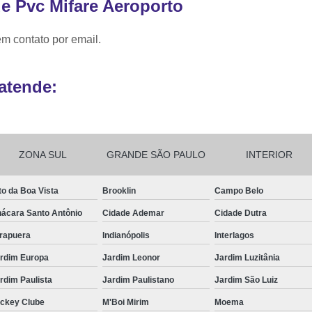
de Pvc Mifare Aeroporto
Ribbon para Impr
em contato por email.
Ribbon para Impres
Ribbon para Impr
atende:
Ribbon para I
Ribbon para Zebra Gc420t Minas G
ZONA SUL
GRANDE SÃO PAULO
INTERIOR
to da Boa Vista
Brooklin
Campo Belo
ácara Santo Antônio
Cidade Ademar
Cidade Dutra
irapuera
Indianópolis
Interlagos
rdim Europa
Jardim Leonor
Jardim Luzitânia
rdim Paulista
Jardim Paulistano
Jardim São Luiz
ckey Clube
M'Boi Mirim
Moema