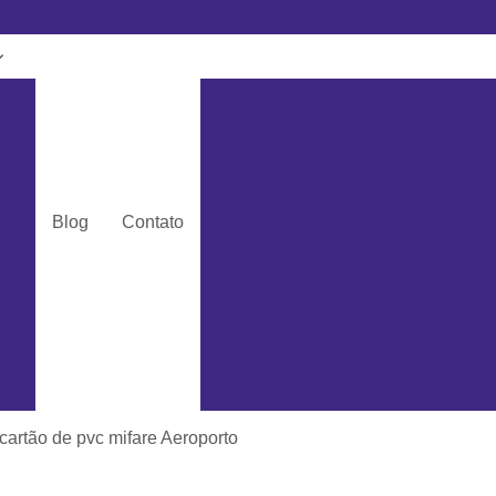
m
Banner de Lona
Banner de Lon
Banner em Lona para Fachada
pvc
Banner Lona com Ilhós
Ba
c
Banner Lona Impressão Digi
Blog
Contato
ra
Cartão de Pvc Mifare
Car
Cartão em Pvc Branco
dos
Cartão Pvc Branco para Crachá
Cartão Pvc para Crachá
Cartão de Pvc Personalizado Min
dos
Cartão de Visita em Pvc San
cartão de pvc mifare Aeroporto
as
Cartão em Pvc Pe
ás