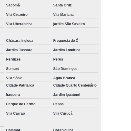
Sacomã
Santa Cruz
Vila Cruzeiro
Vila Mariana
Vila Uberabinha
jardim São Saveiro
Chácara Inglesa
Freguesia do Ó
Jardim Jussara
Jardim Londrina
Perdizes
Perus
Sumaré
São Domingos
Vila Sônia
Água Branca
Cidade Patriarca
Cidade Quarto Centenário
Itaquera
Jardim Iguatemi
Parque do Carmo
Penha
Vila Carrão
Vila Curuçá
Cajamar
Carapicuíba