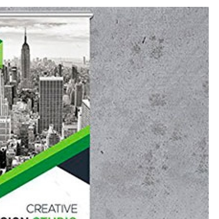
Crachá Perso
Crachá Personal
Crachá Personalizad
Crachá Personaliz
Crachá Personaliza
Crachá Personalizado Pvc Santa
Crachás Personalizado
Crachás Personalizados para E
Impressora Datacard
Impres
Impressora de Crachá
Impresso
Impressora de Etiquetas Argox
Impressora Zebra
Po
Porta Crachá Conjugado
Porta
Porta Crachá Plástico
Por