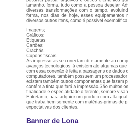
tamanho, forma, tudo como a pessoa desejar. Ad
diversas transformações com o tempo, evoluin
forma, nos dias de hoje, esses equipamentos n
diversos outros itens, como é possível exemplifica
Imagens;
Gráficos;
Etiquetas;
Cartões;
Crachás;
Cupons fiscais.
As impressoras se conectam diretamente ao com
avanços tecnológicos já existem até algumas que s
com essa conexão é feita a passagens de dados 
computadores, também possuem um processador e 
existem também outros componentes que fazem par
contém a tinta que fará a impressão.São muitos 
finalidade e especialidade diferente, sempre vis
Entretanto, para adquirir um produto com alta qua
que trabalhem somente com matérias-primas de pro
expectativas dos clientes.
Banner de Lona