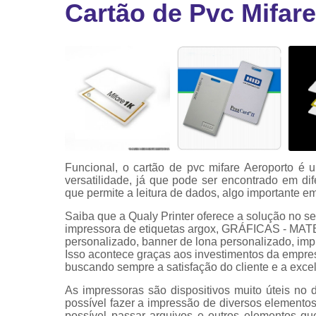
Cartão de Pvc Mifar
Ribbon
Ribbon pa
impressor
Ribbons
Funcional, o cartão de pvc mifare Aeroporto é
versatilidade, já que pode ser encontrado em dif
que permite a leitura de dados, algo importante e
Saiba que a Qualy Printer oferece a solução 
impressora de etiquetas argox, GRÁFICAS - MA
personalizado, banner de lona personalizado, impres
Isso acontece graças aos investimentos da empres
buscando sempre a satisfação do cliente e a exce
As impressoras são dispositivos muito úteis no 
possível fazer a impressão de diversos elemen
possível passar arquivos e outros elementos qu