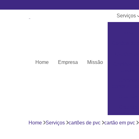
Serviços
Banner e
lona
Cartões de 
Cartões pv
Home
Empresa
Missão
Cordões pa
crachá
Cordões
personaliza
Crachás
Crachás
personaliza
Home
Serviços
cartões de pvc
cartão em pvc
Impressor
Porta crach