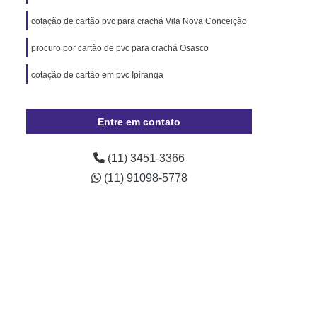
Pará
Cordão de Pescoço Personalizado Pará
cotação de cartão pvc para crachá Vila Nova Conceição
Trava de Segurança Rio Grande do Sul
procuro por cartão de pvc para crachá Osasco
izado Crachá Santa Catarina
cotação de cartão em pvc Ipiranga
o para Crachá Rio Grande do Sul
onalizado Santa Catarina
Entre em contato
Minas Gerais
Crachá
Crachá com Chip
presa
Crachá de Evento
(11) 3451-3366
de Funcionário
Crachá de Plástico
(11) 91098-5778
chá Empresarial
Crachá Fidelidade
achá Impresso
Crachá Personalizado
 Personalizado Rio de Janeiro
ção Personalizado Santa Catarina
 Personalizado Minas Gerais