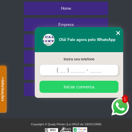
Home
Empresa
Olá! Fale agora pelo WhatsApp
Missão
Serviços
Insira seu telefone
Contato
Informações
Iniciar conversa
Mapa do site
1
Copyright © Qualy Printer (Lei 9610 de 19/02/1998)
W3C