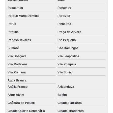
Pacaembu
Panamby
Parque Maria Domitila
Perdizes
Perus
Pinheiros
Pirituba
Praça da Arvore
Raposo Tavares
Rio Pequeno
Sumaré
São Domingos
Vila Boaçava
Vila Leopoldina
Vila Madalena
Vila Pompeia
Vila Romana
Vila Sônia
Água Branca
Anália Franco
Aricanduva
Artur Alvim
Belém
Chácara do Piqueri
Cidade Patriarca
Cidade Quarto Centenário
Cidade Tiradentes