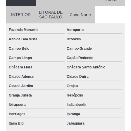
LITORAL DE
INTERIOR
Zona Norte
SÃO PAULO
Fazenda Morumbi
Aeroporto
Alto da Boa Vista
Brooklin
Campo Belo
Campo Grande
Campo Limpo
Capão Redondo
Chácara Flora
Chácara Santo Antônio
Cidade Ademar
Cidade Dutra
Cidade Jardim
Grajau
Granja Julieta
Heliópolis
Ibirapuera
Indianópolis
Interlagos
Ipiranga
Itaim Bibi
Jabaquara