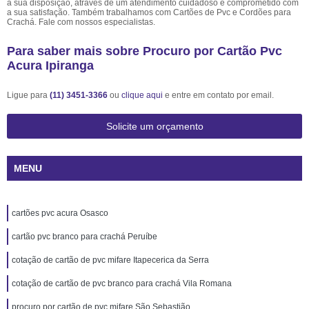
à sua disposição, através de um atendimento cuidadoso e comprometido com
a sua satisfação. Também trabalhamos com Cartões de Pvc e Cordões para
Crachá. Fale com nossos especialistas.
Para saber mais sobre Procuro por Cartão Pvc
Acura Ipiranga
Ligue para
(11) 3451-3366
ou
clique aqui
e entre em contato por email.
Solicite um orçamento
MENU
cartões pvc acura Osasco
cartão pvc branco para crachá Peruíbe
cotação de cartão de pvc mifare Itapecerica da Serra
cotação de cartão de pvc branco para crachá Vila Romana
procuro por cartão de pvc mifare São Sebastião