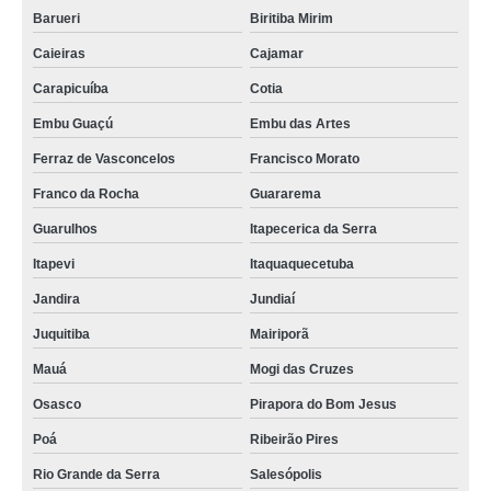
Barueri
Biritiba Mirim
Caieiras
Cajamar
Carapicuíba
Cotia
Embu Guaçú
Embu das Artes
Ferraz de Vasconcelos
Francisco Morato
Franco da Rocha
Guararema
Guarulhos
Itapecerica da Serra
Itapevi
Itaquaquecetuba
Jandira
Jundiaí
Juquitiba
Mairiporã
Mauá
Mogi das Cruzes
Osasco
Pirapora do Bom Jesus
Poá
Ribeirão Pires
Rio Grande da Serra
Salesópolis