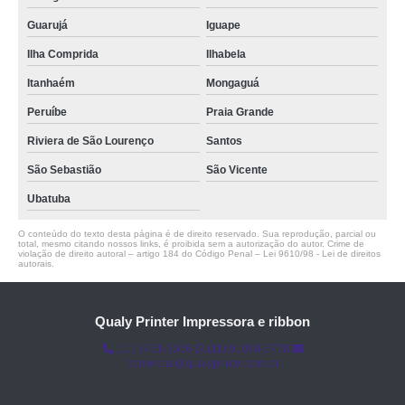
Guarujá
Iguape
Ilha Comprida
Ilhabela
Itanhaém
Mongaguá
Peruíbe
Praia Grande
Riviera de São Lourenço
Santos
São Sebastião
São Vicente
Ubatuba
O conteúdo do texto desta página é de direito reservado. Sua reprodução, parcial ou
total, mesmo citando nossos links, é proibida sem a autorização do autor. Crime de
violação de direito autoral – artigo 184 do Código Penal –
Lei 9610/98 - Lei de direitos
autorais
.
Qualy Printer Impressora e ribbon
(11) 3451-3366
(11) 91098-5778
comercial@qualyprinter.com.br