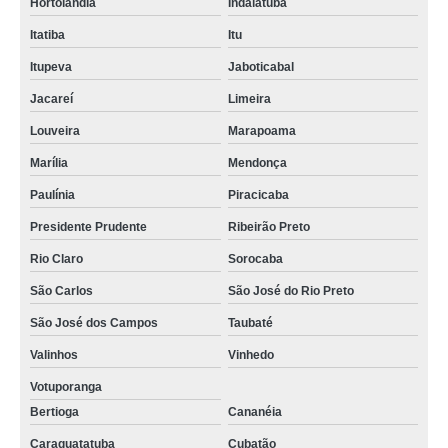
Hortolândia
Indaiatuba
Itatiba
Itu
Itupeva
Jaboticabal
Jacareí
Limeira
Louveira
Marapoama
Marília
Mendonça
Paulínia
Piracicaba
Presidente Prudente
Ribeirão Preto
Rio Claro
Sorocaba
São Carlos
São José do Rio Preto
São José dos Campos
Taubaté
Valinhos
Vinhedo
Votuporanga
Bertioga
Cananéia
Caraguatatuba
Cubatão