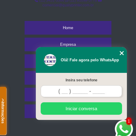
(11) 3451-3366
(11) 91098-5778
comercial@qualyprinter.com.br
Home
Empresa
Olá! Fale agora pelo WhatsApp
Missão
Serviços
Insira seu telefone
Contato
Informações
Iniciar conversa
Mapa do site
1