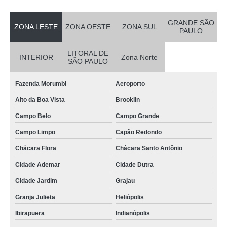
GRANDE SÃO
ZONA LESTE
ZONA OESTE
ZONA SUL
PAULO
LITORAL DE
INTERIOR
Zona Norte
SÃO PAULO
Fazenda Morumbi
Aeroporto
Alto da Boa Vista
Brooklin
Campo Belo
Campo Grande
Campo Limpo
Capão Redondo
Chácara Flora
Chácara Santo Antônio
Cidade Ademar
Cidade Dutra
Cidade Jardim
Grajau
Granja Julieta
Heliópolis
Ibirapuera
Indianópolis