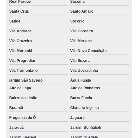
Real Parque
Sacomã
Santa Cruz
Santo Amaro
Saúde
Socorro
Vila Andrade
Vila Cordeiro
Vila Cruzeiro
Vila Mariana
Vila Morumbi
Vila Nova Conceição
Vila Progredior
Vila Suzana
Vila Tramontano
Vila Uberabinha
jardim São Saveiro
Água Funda
Alto da Lapa
Alto de Pinheiros
Bairro do Limão
Barra Funda
Butantã
Chácara Inglesa
Freguesia do Ó
Jaguaré
Jaraguá
Jardim Bonfiglioli
Jardim Everest
Jardim Guedala