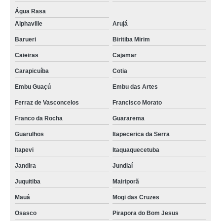
Água Rasa
Alphaville
Arujá
Barueri
Biritiba Mirim
Caieiras
Cajamar
Carapicuíba
Cotia
Embu Guaçú
Embu das Artes
Ferraz de Vasconcelos
Francisco Morato
Franco da Rocha
Guararema
Guarulhos
Itapecerica da Serra
Itapevi
Itaquaquecetuba
Jandira
Jundiaí
Juquitiba
Mairiporã
Mauá
Mogi das Cruzes
Osasco
Pirapora do Bom Jesus