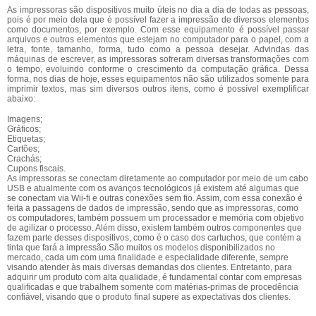
As impressoras são dispositivos muito úteis no dia a dia de todas as pessoas,
pois é por meio dela que é possível fazer a impressão de diversos elementos
como documentos, por exemplo. Com esse equipamento é possível passar
arquivos e outros elementos que estejam no computador para o papel, com a
letra, fonte, tamanho, forma, tudo como a pessoa desejar. Advindas das
máquinas de escrever, as impressoras sofreram diversas transformações com
o tempo, evoluindo conforme o crescimento da computação gráfica. Dessa
forma, nos dias de hoje, esses equipamentos não são utilizados somente para
imprimir textos, mas sim diversos outros itens, como é possível exemplificar
abaixo:
Imagens;
Gráficos;
Etiquetas;
Cartões;
Crachás;
Cupons fiscais.
As impressoras se conectam diretamente ao computador por meio de um cabo
USB e atualmente com os avanços tecnológicos já existem até algumas que
se conectam via Wii-fi e outras conexões sem fio. Assim, com essa conexão é
feita a passagens de dados de impressão, sendo que as impressoras, como
os computadores, também possuem um processador e memória com objetivo
de agilizar o processo. Além disso, existem também outros componentes que
fazem parte desses dispositivos, como é o caso dos cartuchos, que contém a
tinta que fará a impressão.São muitos os modelos disponibilizados no
mercado, cada um com uma finalidade e especialidade diferente, sempre
visando atender às mais diversas demandas dos clientes. Entretanto, para
adquirir um produto com alta qualidade, é fundamental contar com empresas
qualificadas e que trabalhem somente com matérias-primas de procedência
confiável, visando que o produto final supere as expectativas dos clientes.