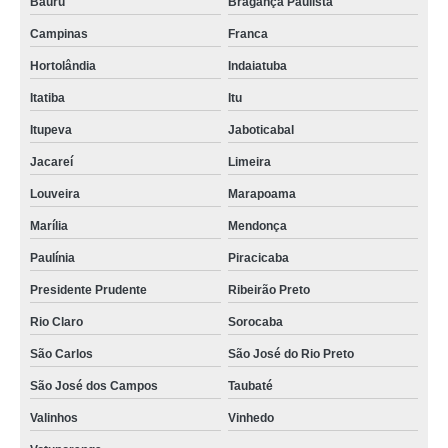
Bauru
Bragança Paulista
Campinas
Franca
Hortolândia
Indaiatuba
Itatiba
Itu
Itupeva
Jaboticabal
Jacareí
Limeira
Louveira
Marapoama
Marília
Mendonça
Paulínia
Piracicaba
Presidente Prudente
Ribeirão Preto
Rio Claro
Sorocaba
São Carlos
São José do Rio Preto
São José dos Campos
Taubaté
Valinhos
Vinhedo