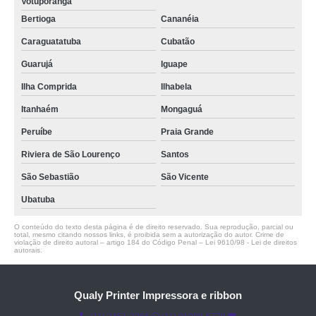
Votuporanga
Bertioga
Cananéia
Caraguatatuba
Cubatão
Guarujá
Iguape
Ilha Comprida
Ilhabela
Itanhaém
Mongaguá
Peruíbe
Praia Grande
Riviera de São Lourenço
Santos
São Sebastião
São Vicente
Ubatuba
O conteúdo do texto desta página é de direito reservado. Sua reprodução, parcial ou
total, mesmo citando nossos links, é proibida sem a autorização do autor. Crime de
violação de direito autoral – artigo 184 do Código Penal –
Lei 9610/98 - Lei de direitos
autorais
.
Qualy Printer Impressora e ribbon