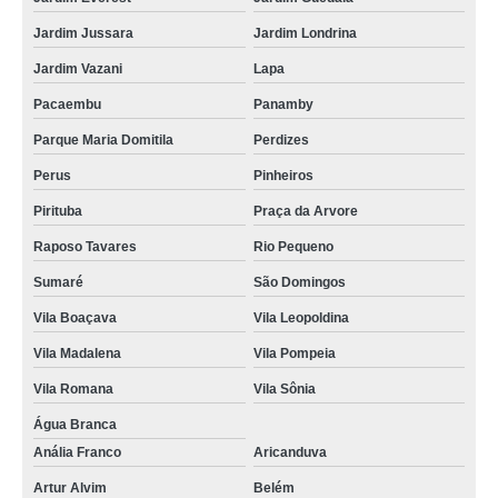
Jardim Jussara
Jardim Londrina
Jardim Vazani
Lapa
Pacaembu
Panamby
Parque Maria Domitila
Perdizes
Perus
Pinheiros
Pirituba
Praça da Arvore
Raposo Tavares
Rio Pequeno
Sumaré
São Domingos
Vila Boaçava
Vila Leopoldina
Vila Madalena
Vila Pompeia
Vila Romana
Vila Sônia
Água Branca
Anália Franco
Aricanduva
Artur Alvim
Belém