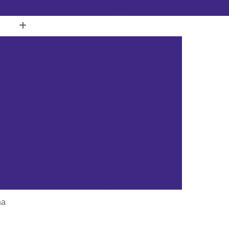
(11) 3451-3366
(11) 91098-5778
a com Ilhós
Banner de Lona Personalizado
Banner em Lona Personalizada
Banner Lona
nner Lona de Vinil
Banner Lona Fosca
tal
Cartão de Pvc Branco para Crachá
tão de Pvc para Crachá
Cartão em Pvc
Cartão Pvc Acura
Cartão Pvc Branco
Cartão Pvc com Chip
Cartão Pvc Hid
Cartão de Acesso Pvc Rio de Janeiro
as Gerais
Cartão de Pvc Rio Grande do Sul
ta Catarina
Cartão de Visita Pvc Pará
ha
rsonalizado Rio Grande do Sul