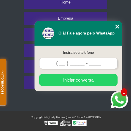
Home
Empresa
Olá! Fale agora pelo WhatsApp
Missão
Serviços
Insira seu telefone
Contato
Informações
Iniciar conversa
Mapa do site
1
Copyright © Qualy Printer (Lei 9610 de 19/02/1998)
W3C