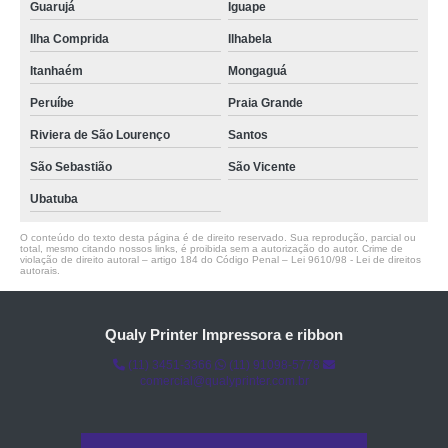
Guarujá
Iguape
Ilha Comprida
Ilhabela
Itanhaém
Mongaguá
Peruíbe
Praia Grande
Riviera de São Lourenço
Santos
São Sebastião
São Vicente
Ubatuba
O conteúdo do texto desta página é de direito reservado. Sua reprodução, parcial ou
total, mesmo citando nossos links, é proibida sem a autorização do autor. Crime de
violação de direito autoral – artigo 184 do Código Penal –
Lei 9610/98 - Lei de direitos
autorais
.
Qualy Printer Impressora e ribbon
(11) 3451-3366
(11) 91098-5778
comercial@qualyprinter.com.br