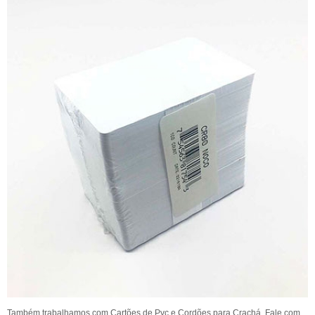
Também trabalhamos com Cartões de Pvc e Cordões para Crachá. Fale com