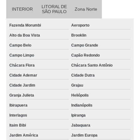
LITORAL DE
INTERIOR
Zona Norte
SÃO PAULO
Fazenda Morumbi
Aeroporto
Alto da Boa Vista
Brooklin
Campo Belo
Campo Grande
Campo Limpo
Capão Redondo
Chácara Flora
Chácara Santo Antônio
Cidade Ademar
Cidade Dutra
Cidade Jardim
Grajau
Granja Julieta
Heliópolis
Ibirapuera
Indianópolis
Interlagos
Ipiranga
Itaim Bibi
Jabaquara
Jardim América
Jardim Europa