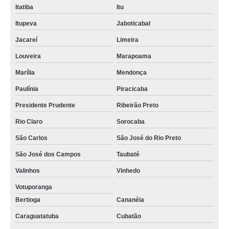
Itatiba
Itu
Itupeva
Jaboticabal
Jacareí
Limeira
Louveira
Marapoama
Marília
Mendonça
Paulínia
Piracicaba
Presidente Prudente
Ribeirão Preto
Rio Claro
Sorocaba
São Carlos
São José do Rio Preto
São José dos Campos
Taubaté
Valinhos
Vinhedo
Votuporanga
Bertioga
Cananéia
Caraguatatuba
Cubatão