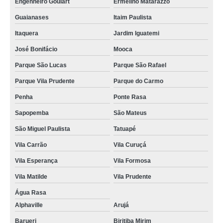
Engenheiro Goulart
Ermelino Matarazzo
Guaianases
Itaim Paulista
Itaquera
Jardim Iguatemi
José Bonifácio
Mooca
Parque São Lucas
Parque São Rafael
Parque Vila Prudente
Parque do Carmo
Penha
Ponte Rasa
Sapopemba
São Mateus
São Miguel Paulista
Tatuapé
Vila Carrão
Vila Curuçá
Vila Esperança
Vila Formosa
Vila Matilde
Vila Prudente
Água Rasa
Alphaville
Arujá
Barueri
Biritiba Mirim