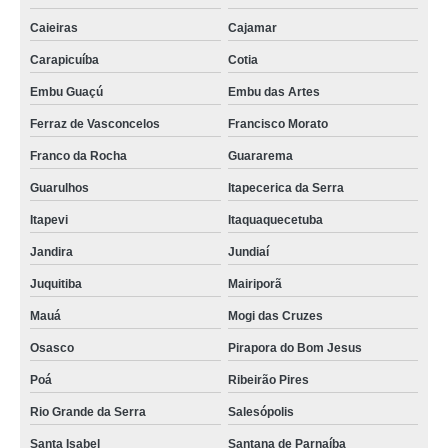
Caieiras
Cajamar
Carapicuíba
Cotia
Embu Guaçú
Embu das Artes
Ferraz de Vasconcelos
Francisco Morato
Franco da Rocha
Guararema
Guarulhos
Itapecerica da Serra
Itapevi
Itaquaquecetuba
Jandira
Jundiaí
Juquitiba
Mairiporã
Mauá
Mogi das Cruzes
Osasco
Pirapora do Bom Jesus
Poá
Ribeirão Pires
Rio Grande da Serra
Salesópolis
Santa Isabel
Santana de Parnaíba