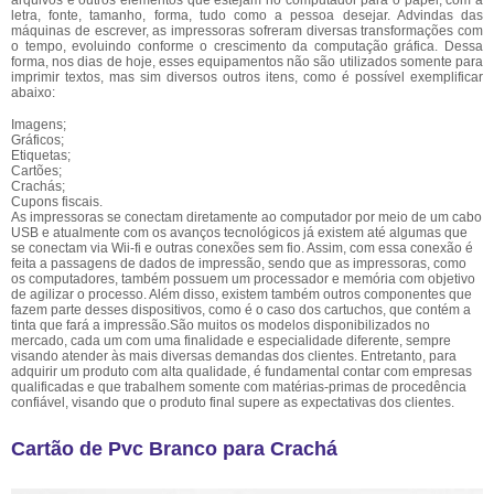
arquivos e outros elementos que estejam no computador para o papel, com a
letra, fonte, tamanho, forma, tudo como a pessoa desejar. Advindas das
máquinas de escrever, as impressoras sofreram diversas transformações com
o tempo, evoluindo conforme o crescimento da computação gráfica. Dessa
forma, nos dias de hoje, esses equipamentos não são utilizados somente para
imprimir textos, mas sim diversos outros itens, como é possível exemplificar
abaixo:
Imagens;
Gráficos;
Etiquetas;
Cartões;
Crachás;
Cupons fiscais.
As impressoras se conectam diretamente ao computador por meio de um cabo
USB e atualmente com os avanços tecnológicos já existem até algumas que
se conectam via Wii-fi e outras conexões sem fio. Assim, com essa conexão é
feita a passagens de dados de impressão, sendo que as impressoras, como
os computadores, também possuem um processador e memória com objetivo
de agilizar o processo. Além disso, existem também outros componentes que
fazem parte desses dispositivos, como é o caso dos cartuchos, que contém a
tinta que fará a impressão.São muitos os modelos disponibilizados no
mercado, cada um com uma finalidade e especialidade diferente, sempre
visando atender às mais diversas demandas dos clientes. Entretanto, para
adquirir um produto com alta qualidade, é fundamental contar com empresas
qualificadas e que trabalhem somente com matérias-primas de procedência
confiável, visando que o produto final supere as expectativas dos clientes.
Cartão de Pvc Branco para Crachá