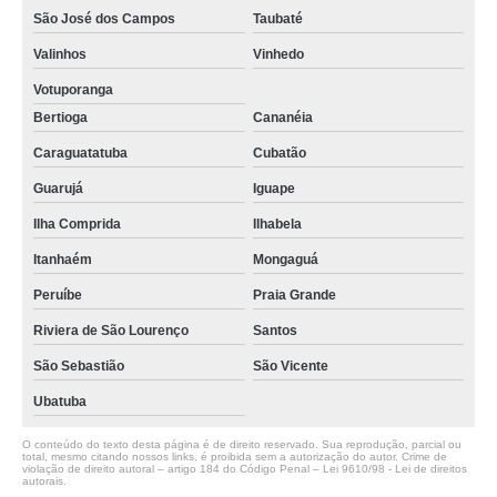
São José dos Campos
Taubaté
Valinhos
Vinhedo
Votuporanga
Bertioga
Cananéia
Caraguatatuba
Cubatão
Guarujá
Iguape
Ilha Comprida
Ilhabela
Itanhaém
Mongaguá
Peruíbe
Praia Grande
Riviera de São Lourenço
Santos
São Sebastião
São Vicente
Ubatuba
O conteúdo do texto desta página é de direito reservado. Sua reprodução, parcial ou
total, mesmo citando nossos links, é proibida sem a autorização do autor. Crime de
violação de direito autoral – artigo 184 do Código Penal –
Lei 9610/98 - Lei de direitos
autorais
.