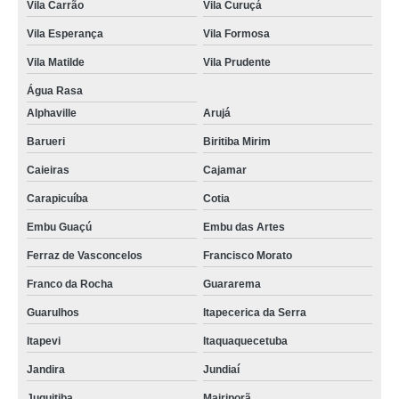
Vila Carrão
Vila Curuçá
Vila Esperança
Vila Formosa
Vila Matilde
Vila Prudente
Água Rasa
Alphaville
Arujá
Barueri
Biritiba Mirim
Caieiras
Cajamar
Carapicuíba
Cotia
Embu Guaçú
Embu das Artes
Ferraz de Vasconcelos
Francisco Morato
Franco da Rocha
Guararema
Guarulhos
Itapecerica da Serra
Itapevi
Itaquaquecetuba
Jandira
Jundiaí
Juquitiba
Mairiporã