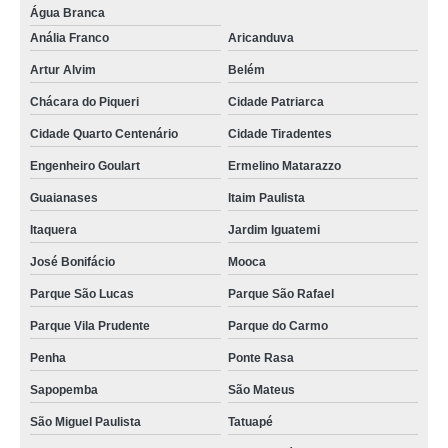
Água Branca
Anália Franco
Aricanduva
Artur Alvim
Belém
Chácara do Piqueri
Cidade Patriarca
Cidade Quarto Centenário
Cidade Tiradentes
Engenheiro Goulart
Ermelino Matarazzo
Guaianases
Itaim Paulista
Itaquera
Jardim Iguatemi
José Bonifácio
Mooca
Parque São Lucas
Parque São Rafael
Parque Vila Prudente
Parque do Carmo
Penha
Ponte Rasa
Sapopemba
São Mateus
São Miguel Paulista
Tatuapé