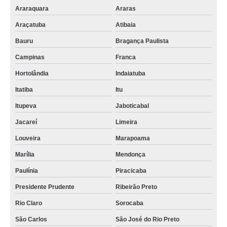
Araraquara
Araras
Araçatuba
Atibaia
Bauru
Bragança Paulista
Campinas
Franca
Hortolândia
Indaiatuba
Itatiba
Itu
Itupeva
Jaboticabal
Jacareí
Limeira
Louveira
Marapoama
Marília
Mendonça
Paulínia
Piracicaba
Presidente Prudente
Ribeirão Preto
Rio Claro
Sorocaba
São Carlos
São José do Rio Preto