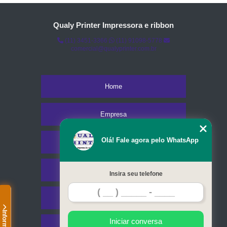
Qualy Printer Impressora e ribbon
(11) 3451-3366
(11) 91098-5778
comercial@qualyprinter.com.br
Home
Empresa
Olá! Fale agora pelo WhatsApp
Missão
Serviços
Insira seu telefone
Contato
Iniciar conversa
Mapa do site