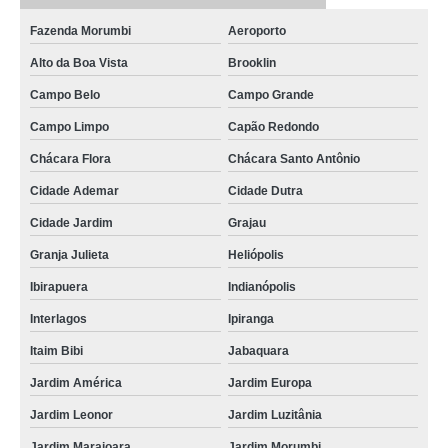
Fazenda Morumbi
Aeroporto
Alto da Boa Vista
Brooklin
Campo Belo
Campo Grande
Campo Limpo
Capão Redondo
Chácara Flora
Chácara Santo Antônio
Cidade Ademar
Cidade Dutra
Cidade Jardim
Grajau
Granja Julieta
Heliópolis
Ibirapuera
Indianópolis
Interlagos
Ipiranga
Itaim Bibi
Jabaquara
Jardim América
Jardim Europa
Jardim Leonor
Jardim Luzitânia
Jardim Marajoara
Jardim Morumbi