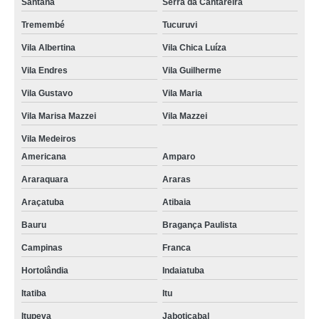
Santana
Serra da Cantareira
Tremembé
Tucuruvi
Vila Albertina
Vila Chica Luíza
Vila Endres
Vila Guilherme
Vila Gustavo
Vila Maria
Vila Marisa Mazzei
Vila Mazzei
Vila Medeiros
Americana
Amparo
Araraquara
Araras
Araçatuba
Atibaia
Bauru
Bragança Paulista
Campinas
Franca
Hortolândia
Indaiatuba
Itatiba
Itu
Itupeva
Jaboticabal