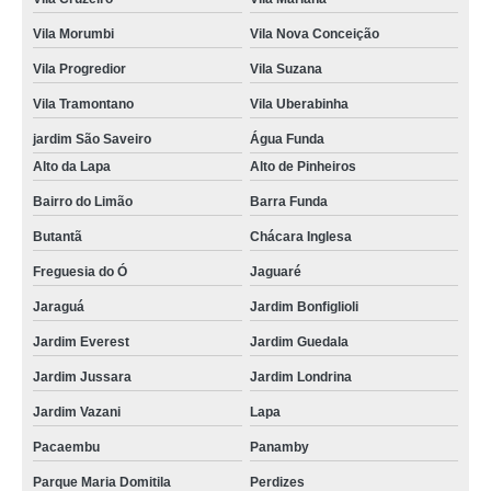
Vila Morumbi
Vila Nova Conceição
Vila Progredior
Vila Suzana
Vila Tramontano
Vila Uberabinha
jardim São Saveiro
Água Funda
Alto da Lapa
Alto de Pinheiros
Bairro do Limão
Barra Funda
Butantã
Chácara Inglesa
Freguesia do Ó
Jaguaré
Jaraguá
Jardim Bonfiglioli
Jardim Everest
Jardim Guedala
Jardim Jussara
Jardim Londrina
Jardim Vazani
Lapa
Pacaembu
Panamby
Parque Maria Domitila
Perdizes