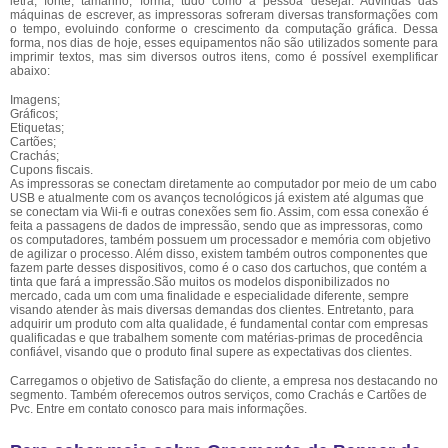
letra, fonte, tamanho, forma, tudo como a pessoa desejar. Advindas das
máquinas de escrever, as impressoras sofreram diversas transformações com
o tempo, evoluindo conforme o crescimento da computação gráfica. Dessa
forma, nos dias de hoje, esses equipamentos não são utilizados somente para
imprimir textos, mas sim diversos outros itens, como é possível exemplificar
abaixo:
Imagens;
Gráficos;
Etiquetas;
Cartões;
Crachás;
Cupons fiscais.
As impressoras se conectam diretamente ao computador por meio de um cabo
USB e atualmente com os avanços tecnológicos já existem até algumas que
se conectam via Wii-fi e outras conexões sem fio. Assim, com essa conexão é
feita a passagens de dados de impressão, sendo que as impressoras, como
os computadores, também possuem um processador e memória com objetivo
de agilizar o processo. Além disso, existem também outros componentes que
fazem parte desses dispositivos, como é o caso dos cartuchos, que contém a
tinta que fará a impressão.São muitos os modelos disponibilizados no
mercado, cada um com uma finalidade e especialidade diferente, sempre
visando atender às mais diversas demandas dos clientes. Entretanto, para
adquirir um produto com alta qualidade, é fundamental contar com empresas
qualificadas e que trabalhem somente com matérias-primas de procedência
confiável, visando que o produto final supere as expectativas dos clientes.
Carregamos o objetivo de Satisfação do cliente, a empresa nos destacando no
segmento. Também oferecemos outros serviços, como Crachás e Cartões de
Pvc. Entre em contato conosco para mais informações.