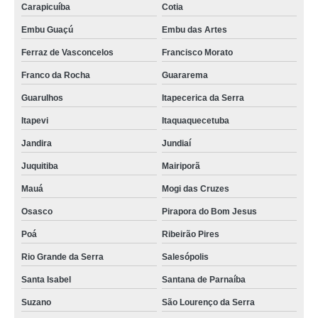
Carapicuíba
Cotia
Embu Guaçú
Embu das Artes
Ferraz de Vasconcelos
Francisco Morato
Franco da Rocha
Guararema
Guarulhos
Itapecerica da Serra
Itapevi
Itaquaquecetuba
Jandira
Jundiaí
Juquitiba
Mairiporã
Mauá
Mogi das Cruzes
Osasco
Pirapora do Bom Jesus
Poá
Ribeirão Pires
Rio Grande da Serra
Salesópolis
Santa Isabel
Santana de Parnaíba
Suzano
São Lourenço da Serra