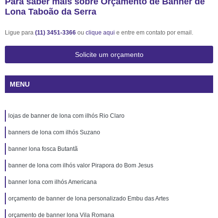
Para saber mais sobre Orçamento de Banner de
Lona Taboão da Serra
Ligue para
(11) 3451-3366
ou
clique aqui
e entre em contato por email.
Solicite um orçamento
MENU
lojas de banner de lona com ilhós Rio Claro
banners de lona com ilhós Suzano
banner lona fosca Butantã
banner de lona com ilhós valor Pirapora do Bom Jesus
banner lona com ilhós Americana
orçamento de banner de lona personalizado Embu das Artes
orçamento de banner lona Vila Romana