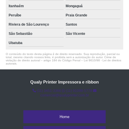
Itanhaém
Mongaguá
Peruíbe
Praia Grande
Riviera de São Lourenço
Santos
São Sebastião
São Vicente
Ubatuba
O conteúdo do texto desta página é de direito reservado. Sua reprodução, parcial ou
total, mesmo citando nossos links, é proibida sem a autorização do autor. Crime de
violação de direito autoral – artigo 184 do Código Penal –
Lei 9610/98 - Lei de direitos
autorais
.
Qualy Printer Impressora e ribbon
(11) 3451-3366
(11) 91098-5778
comercial@qualyprinter.com.br
Home