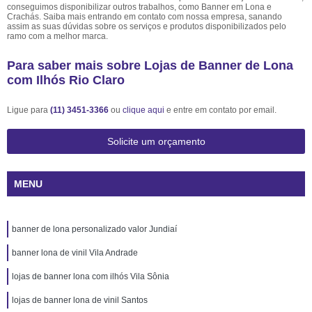
conseguimos disponibilizar outros trabalhos, como Banner em Lona e
Crachás. Saiba mais entrando em contato com nossa empresa, sanando
assim as suas dúvidas sobre os serviços e produtos disponibilizados pelo
ramo com a melhor marca.
Para saber mais sobre Lojas de Banner de Lona
com Ilhós Rio Claro
Ligue para
(11) 3451-3366
ou
clique aqui
e entre em contato por email.
Solicite um orçamento
MENU
banner de lona personalizado valor Jundiaí
banner lona de vinil Vila Andrade
lojas de banner lona com ilhós Vila Sônia
lojas de banner lona de vinil Santos