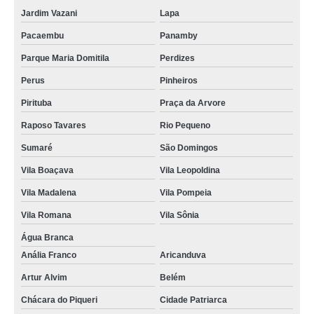
Jardim Vazani
Lapa
Pacaembu
Panamby
Parque Maria Domitila
Perdizes
Perus
Pinheiros
Pirituba
Praça da Arvore
Raposo Tavares
Rio Pequeno
Sumaré
São Domingos
Vila Boaçava
Vila Leopoldina
Vila Madalena
Vila Pompeia
Vila Romana
Vila Sônia
Água Branca
Anália Franco
Aricanduva
Artur Alvim
Belém
Chácara do Piqueri
Cidade Patriarca