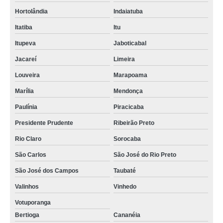
Hortolândia
Indaiatuba
Itatiba
Itu
Itupeva
Jaboticabal
Jacareí
Limeira
Louveira
Marapoama
Marília
Mendonça
Paulínia
Piracicaba
Presidente Prudente
Ribeirão Preto
Rio Claro
Sorocaba
São Carlos
São José do Rio Preto
São José dos Campos
Taubaté
Valinhos
Vinhedo
Votuporanga
Bertioga
Cananéia