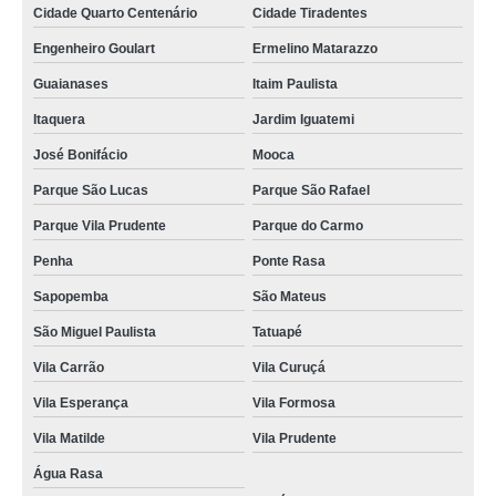
Cidade Quarto Centenário
Cidade Tiradentes
Engenheiro Goulart
Ermelino Matarazzo
Guaianases
Itaim Paulista
Itaquera
Jardim Iguatemi
José Bonifácio
Mooca
Parque São Lucas
Parque São Rafael
Parque Vila Prudente
Parque do Carmo
Penha
Ponte Rasa
Sapopemba
São Mateus
São Miguel Paulista
Tatuapé
Vila Carrão
Vila Curuçá
Vila Esperança
Vila Formosa
Vila Matilde
Vila Prudente
Água Rasa