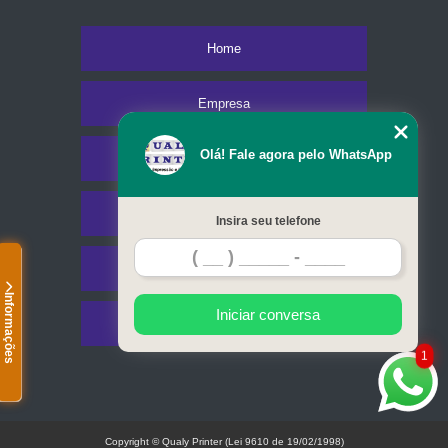
Home
Empresa
Olá! Fale agora pelo WhatsApp
Missão
Serviços
Insira seu telefone
Contato
Informações
Iniciar conversa
Mapa do site
1
Copyright © Qualy Printer (Lei 9610 de 19/02/1998)