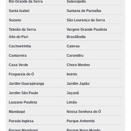
Rio Grande da Serra
Salesópolis
Santa Isabel
Santana de Parnaíba
Suzano
São Lourenço da Serra
Taboão da Serra
Vargem Grande Paulista
Alto do Pari
Brasilândia
Cachoeirinha
Caieras
Cantareira
Carandiru
Casa Verde
Chora Menino
Freguesia do Ó
Imirim
Jardim Guarapiranga
Jardim Japão
Jardim São Paulo
Jaçanã
Lauzane Paulista
Limão
Mandaqui
Nossa Senhora do Ó
Parada Inglesa
Parque Anhembi
Parque Mandaqui
Parque Novo Mundo