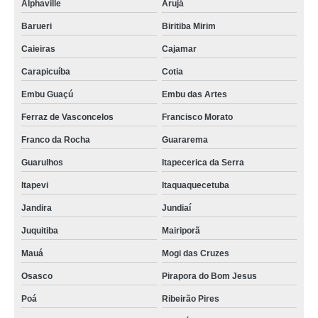
Alphaville
Arujá
Barueri
Biritiba Mirim
Caieiras
Cajamar
Carapicuíba
Cotia
Embu Guaçú
Embu das Artes
Ferraz de Vasconcelos
Francisco Morato
Franco da Rocha
Guararema
Guarulhos
Itapecerica da Serra
Itapevi
Itaquaquecetuba
Jandira
Jundiaí
Juquitiba
Mairiporã
Mauá
Mogi das Cruzes
Osasco
Pirapora do Bom Jesus
Poá
Ribeirão Pires