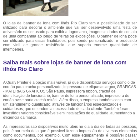
O lojas de banner de lona com ilhós Rio Claro tem a possibilidade de ser
utilizado para decorar o ambiente que vai ser desenvolvido uma festa de
aniversário ou ser usado para exibir a logomarca, imagens e dados de contato
de uma companhia ao longo de feiras ou exposições. O banner de lona pode
ser utilizado para essas finalidades, pois sendo personalizado, é produzido
com vinil de grande resistência, que suporta enorme quantidade de
intempéries.
Saiba mais sobre lojas de banner de lona com
ilhós Rio Claro
A Qualy Printer é a opção mais viável, já que disponibiliza serviços como o de
cordão para crachá personalizado, impressora de etiquetas argox, GRÁFICAS
- MATERIAIS GRÁFICOS São Paulo, impressora ribbon, crachá de
identificação de funcionário, banner de lona personalizado, impressora de
cartão pvc e porta crachá retrátil. Além disso, a empresa também conta com
um atendimento qualificado, através de funcionários especializados e
cuidadosos, que entendem a necessidade de cada cliente. Também foram
investidos valores consideráveis em instalações de qualidade, aumentando a
eficiência da marca.
As impressoras são dispositivos muito úteis no dia a dia de todas as pessoas,
pois é por meio dela que é possível fazer a impressão de diversos elementos
como documentos, por exemplo. Com esse equipamento é possível passar
arquivos e outros elementos que estejam no computador para o papel, com a