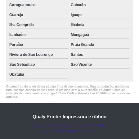
Caraguatatuba
Cubatão
Guarujá
Iguape
Ilha Comprida
Ilhabela
Itanhaém
Mongaguá
Peruíbe
Praia Grande
Riviera de São Lourenço
Santos
São Sebastião
São Vicente
Ubatuba
O conteúdo do texto desta página é de direito reservado. Sua reprodução, parcial ou
total, mesmo citando nossos links, é proibida sem a autorização do autor. Crime de
violação de direito autoral – artigo 184 do Código Penal –
Lei 9610/98 - Lei de direitos
autorais
.
Qualy Printer Impressora e ribbon
(11) 3451-3366
(11) 91098-5778
comercial@qualyprinter.com.br