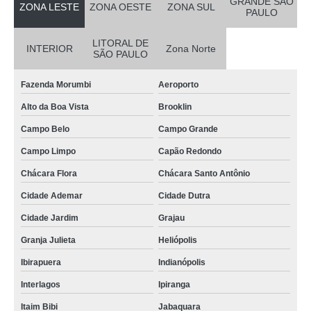
GRANDE SÃO
ZONA LESTE
ZONA OESTE
ZONA SUL
PAULO
LITORAL DE
INTERIOR
Zona Norte
SÃO PAULO
Fazenda Morumbi
Aeroporto
Alto da Boa Vista
Brooklin
Campo Belo
Campo Grande
Campo Limpo
Capão Redondo
Chácara Flora
Chácara Santo Antônio
Cidade Ademar
Cidade Dutra
Cidade Jardim
Grajau
Granja Julieta
Heliópolis
Ibirapuera
Indianópolis
Interlagos
Ipiranga
Itaim Bibi
Jabaquara