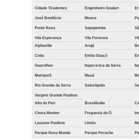
Cidade Tiradentes
Engenheiro Goulart
Er
José Bonifácio
Mooca
Pa
Ponte Rasa
Sapopemba
Sã
Vila Esperança
Vila Formosa
Vi
Alphaville
Arujá
Ba
Cotia
Embu Guaçú
Em
Guarulhos
Itapecerica da Serra
It
Mairiporã
Mauá
Mo
Rio Grande da Serra
Salesópolis
Sa
Vargem Grande Paulista
Alto do Pari
Brasilândia
Ca
Chora Menino
Freguesia do Ó
Im
Lauzane Paulista
Limão
Ma
Parque Novo Mundo
Parque Peruche
Pa