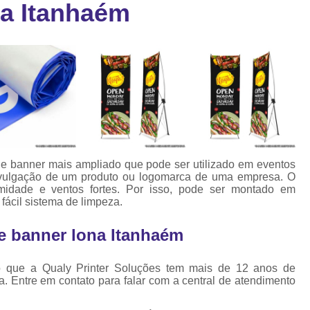
na Itanhaém
Cartão Fidelidade Pvc
Cartão Pvc p
ra
as
Cartão Pvc Personalizado
Cordão de Crachá Poliést
Cordão para Crach
Cordão para Crachá em Po
Cordão para Crachá Person
e banner mais ampliado que pode ser utilizado em eventos
Fábrica 
 divulgação de um produto ou logomarca de uma empresa. O
umidade e ventos fortes. Por isso, pode ser montado em
Cordões para Crachá
ácil sistema de limpeza.
Cordinha de Crach
e banner lona Itanhaém
Cordinha p
o que a Qualy Printer Soluções tem mais de 12 anos de
Cordinha para Crac
a. Entre em contato para falar com a central de atendimento
Cordão Crachá Pe