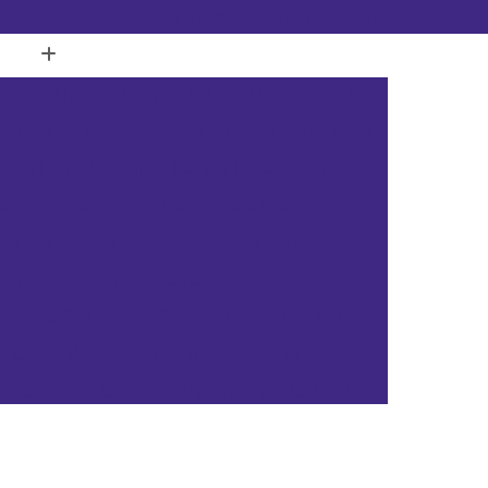
(11) 3451-3366
(11) 91098-5778
a com Ilhós
Banner de Lona Personalizado
Banner em Lona Personalizada
Banner Lona
nner Lona de Vinil
Banner Lona Fosca
tal
Cartão de Pvc Branco para Crachá
tão de Pvc para Crachá
Cartão em Pvc
Cartão Pvc Acura
Cartão Pvc Branco
Cartão Pvc com Chip
Cartão Pvc Hid
Cartão de Acesso Pvc Rio de Janeiro
as Gerais
Cartão de Pvc Rio Grande do Sul
ta Catarina
Cartão de Visita Pvc Pará
rsonalizado Rio Grande do Sul