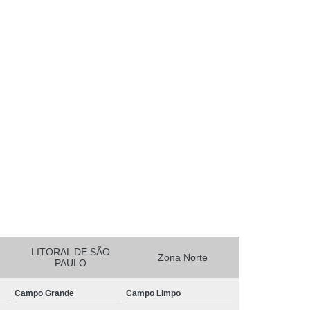
essora de Crachá Minas Gerais
sora de Etiqueta Rio de Janeiro
essora Térmica Rio de Janeiro
mpressora Zebra Zd220 Pará
erais
Ribbon Zebra Zt230 Rio Grande do Sul
LITORAL DE SÃO
Zona Norte
PAULO
Campo Grande
Campo Limpo