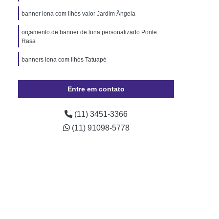
Pará
Cordão de Pescoço Personalizado Pará
banner lona com ilhós valor Jardim Ângela
Trava de Segurança Rio Grande do Sul
orçamento de banner de lona personalizado Ponte
izado Crachá Santa Catarina
Rasa
o para Crachá Rio Grande do Sul
banners lona com ilhós Tatuapé
onalizado Santa Catarina
lojas de banner lona impressão digital Parque São
Minas Gerais
Crachá
Crachá com Chip
Rafael
Entre em contato
presa
Crachá de Evento
(11) 3451-3366
de Funcionário
Crachá de Plástico
(11) 91098-5778
chá Empresarial
Crachá Fidelidade
achá Impresso
Crachá Personalizado
 Personalizado Rio de Janeiro
ção Personalizado Santa Catarina
 Personalizado Minas Gerais