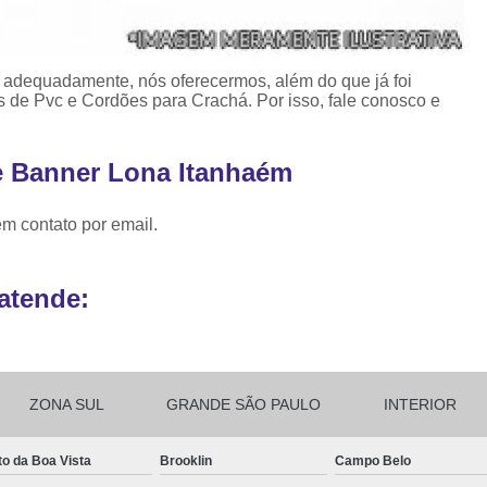
Ribbon para Impr
Ribbon para Impres
o adequadamente, nós oferecermos, além do que já foi
Ribbon para Impr
s de Pvc e Cordões para Crachá. Por isso, fale conosco e
Ribbon para I
e Banner Lona Itanhaém
Ribbon para Zebra Gc420t Minas G
em contato por email.
atende:
ZONA SUL
GRANDE SÃO PAULO
INTERIOR
to da Boa Vista
Brooklin
Campo Belo