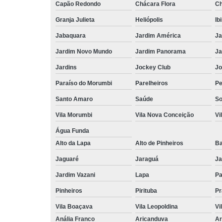
Capão Redondo
Chácara Flora
Ch
Granja Julieta
Heliópolis
Ib
Jabaquara
Jardim América
Ja
Jardim Novo Mundo
Jardim Panorama
Ja
Jardins
Jockey Club
Jo
Paraíso do Morumbi
Parelheiros
Pe
Santo Amaro
Saúde
So
Vila Morumbi
Vila Nova Conceição
Vi
Água Funda
Alto da Lapa
Alto de Pinheiros
Ba
Jaguaré
Jaraguá
Ja
Jardim Vazani
Lapa
P
Pinheiros
Pirituba
Pr
Vila Boaçava
Vila Leopoldina
Vi
Anália Franco
Aricanduva
Ar