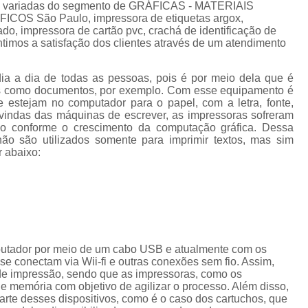
Cordão de Crachá Personalizado 
es variadas do segmento de GRÁFICAS - MATERIAIS
S São Paulo, impressora de etiquetas argox,
Cordão para Crachá com 
do, impressora de cartão pvc, crachá de identificação de
ntimos a satisfação dos clientes através de um atendimento
Cordão Personal
Cordão Personalizad
dia a dia de todas as pessoas, pois é por meio dela que é
tos como documentos, por exemplo. Com esse equipamento é
Cordão Pers
e estejam no computador para o papel, com a letra, fonte,
vindas das máquinas de escrever, as impressoras sofreram
Fita para Crachá Personalizada 
do conforme o crescimento da computação gráfica. Dessa
ão são utilizados somente para imprimir textos, mas sim
Crachá de Em
r abaixo:
Crachá de Identificação 
Crachá em Branco
Cra
Crachá Identificação
Cr
Crachá com Cordão
putador por meio de um cabo USB e atualmente com os
e conectam via Wii-fi e outras conexões sem fio. Assim,
Crachá de Identifica
de impressão, sendo que as impressoras, como os
Crachá e Cordão
memória com objetivo de agilizar o processo. Além disso,
te desses dispositivos, como é o caso dos cartuchos, que