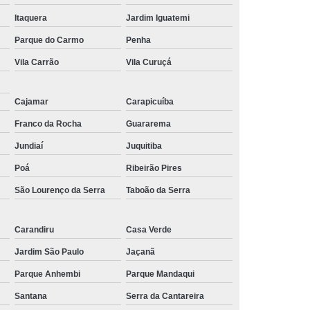
Itaquera
Jardim Iguatemi
Parque do Carmo
Penha
Vila Carrão
Vila Curuçá
Cajamar
Carapicuíba
Franco da Rocha
Guararema
Jundiaí
Juquitiba
Poá
Ribeirão Pires
São Lourenço da Serra
Taboão da Serra
Carandiru
Casa Verde
Jardim São Paulo
Jaçanã
Parque Anhembi
Parque Mandaqui
Santana
Serra da Cantareira