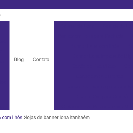
m
Banner de Lona
Banner de Lon
Banner em Lona para Fachada
pvc
Banner Lona com Ilhós
Ba
c
Banner Lona Impressão Digi
Blog
Contato
ra
Cartão de Pvc Mifare
Car
Cartão em Pvc Branco
dos
Cartão Pvc Branco para Crachá
Cartão Pvc para Crachá
Cartão de Pvc Personalizado Min
dos
Cartão de Visita em Pvc San
a com ilhós
lojas de banner lona Itanhaém
as
Cartão em Pvc Pe
ás