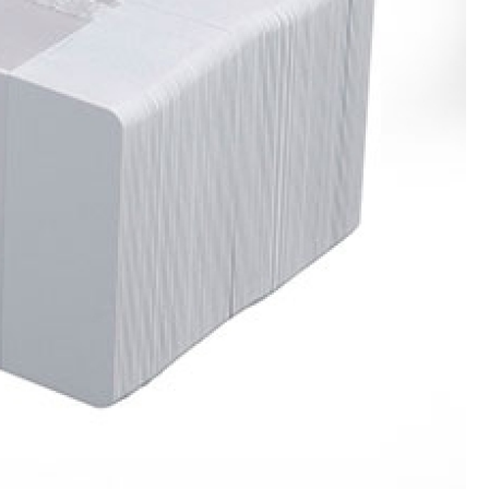
Porta Crachá Transparente
Port
Ribbon Colorido
Ribbon Co
Ribbon Fargo
Ribbon Ma
Ribbon Resina
Rib
Ribbon de Impressora
Rib
Ribbon Impressora Te
Ribbon Impressora Zebr
Ribbon para Impressora de Et
Ribbon para Impressora Zebr
Ribbon da Impressora Rio Grande
Ribbon de Impressoras Pa
Ribbon Metalizado pa
Ribbon para E