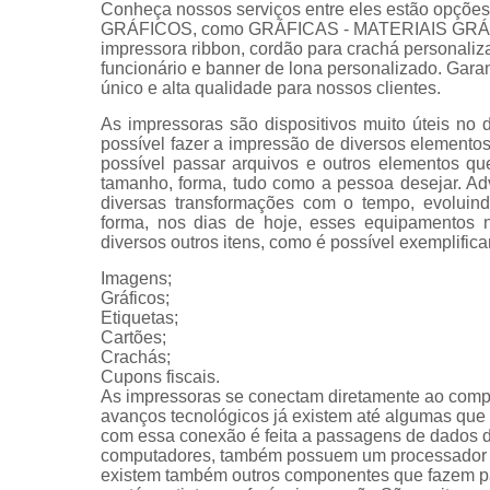
Conheça nossos serviços entre eles estão opçõ
GRÁFICOS, como GRÁFICAS - MATERIAIS GRÁFICO
impressora ribbon, cordão para crachá personaliza
funcionário e banner de lona personalizado. Gara
único e alta qualidade para nossos clientes.
As impressoras são dispositivos muito úteis no 
possível fazer a impressão de diversos elemen
possível passar arquivos e outros elementos qu
tamanho, forma, tudo como a pessoa desejar. Ad
diversas transformações com o tempo, evoluin
forma, nos dias de hoje, esses equipamentos n
diversos outros itens, como é possível exemplifica
Imagens;
Gráficos;
Etiquetas;
Cartões;
Crachás;
Cupons fiscais.
As impressoras se conectam diretamente ao com
avanços tecnológicos já existem até algumas que s
com essa conexão é feita a passagens de dados 
computadores, também possuem um processador e 
existem também outros componentes que fazem par