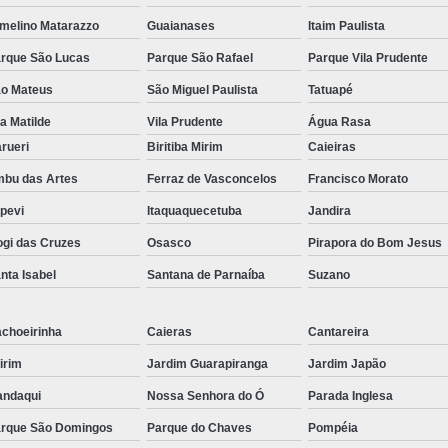
melino Matarazzo
Guaianases
Itaim Paulista
rque São Lucas
Parque São Rafael
Parque Vila Prudente
o Mateus
São Miguel Paulista
Tatuapé
la Matilde
Vila Prudente
Água Rasa
rueri
Biritiba Mirim
Caieiras
bu das Artes
Ferraz de Vasconcelos
Francisco Morato
apevi
Itaquaquecetuba
Jandira
gi das Cruzes
Osasco
Pirapora do Bom Jesus
nta Isabel
Santana de Parnaíba
Suzano
choeirinha
Caieras
Cantareira
irim
Jardim Guarapiranga
Jardim Japão
ndaqui
Nossa Senhora do Ó
Parada Inglesa
rque São Domingos
Parque do Chaves
Pompéia