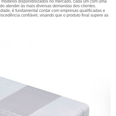
Crachá Perso
os modelos disponibilizados no mercado, cada um com uma
ando atender às mais diversas demandas dos clientes.
Crachá Personal
lidade, é fundamental contar com empresas qualificadas e
cedência confiável, visando que o produto final supere as
Crachá Personalizad
Crachá Personaliz
Crachá Personaliza
Crachá Personalizado Pvc Santa
Crachás Personalizado
Crachás Personalizados para E
Impressora Datacard
Impres
Impressora de Crachá
Impresso
Impressora de Etiquetas Argox
Impressora Zebra
Po
Porta Crachá Conjugado
Porta
Porta Crachá Plástico
Por