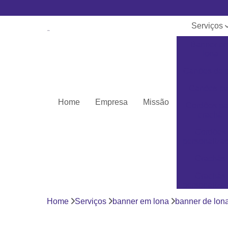
Serviços
Banner e
lona
Cartões de 
Cartões pv
Home
Empresa
Missão
Cordões pa
crachá
Cordões
personaliza
Crachás
Crachás
personaliza
Home
Serviços
banner em lona
banner de lon
Impressor
Porta crach