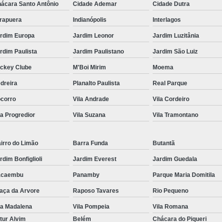
ácara Santo Antônio
Cidade Ademar
Cidade Dutra
irapuera
Indianópolis
Interlagos
rdim Europa
Jardim Leonor
Jardim Luzitânia
rdim Paulista
Jardim Paulistano
Jardim São Luiz
ckey Clube
M'Boi Mirim
Moema
dreira
Planalto Paulista
Real Parque
corro
Vila Andrade
Vila Cordeiro
la Progredior
Vila Suzana
Vila Tramontano
irro do Limão
Barra Funda
Butantã
rdim Bonfiglioli
Jardim Everest
Jardim Guedala
acaembu
Panamby
Parque Maria Domitila
aça da Arvore
Raposo Tavares
Rio Pequeno
la Madalena
Vila Pompeia
Vila Romana
tur Alvim
Belém
Chácara do Piqueri